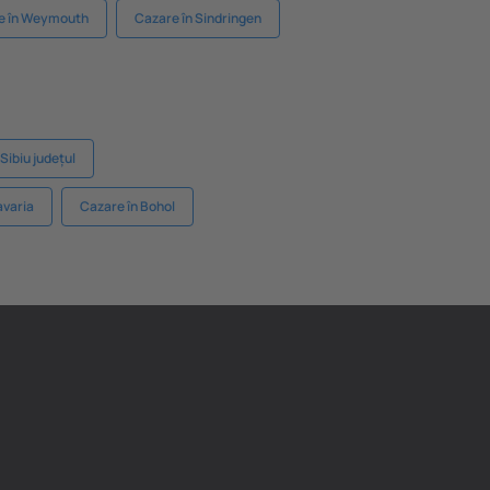
e în Weymouth
Cazare în Sindringen
Sibiu județul
avaria
Cazare în Bohol