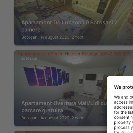
Apartament De Lux zona 0 Botosani 2
camere
Botoșani, 14 august 2026, 2 nopți
BOTOȘANI
Apartament Uvertura Mall/Lidl cu
parcare gratuita
Botoșani, 14 august 2026, 2 nopți