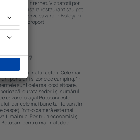
e și acces la internet. Vizitatorii pot
comanda o masă la restaurant sau pot
 plus, pot rezerva cazare în Botoșani
nsport de la aeroport.
n Botoșani?
epinde de mai mulți factori. Cele mai
nuri, pensiuni și zone de camping, în
mentele sunt cele mai costisitoare.
 perioadă, durata șederii și numărul
de cazare, oraşul Botoșani este
ului, dar cele mai bune tarife sunt în
e oaspeţi ȋntr-o cameră este mai
va fi mai mic. Pentru a economisi şi
n Botoșani pentru mai mult de o