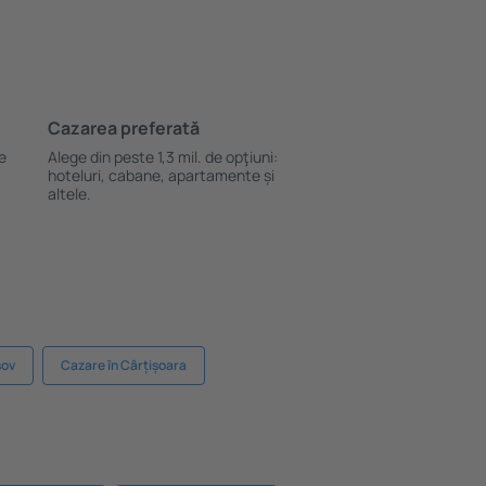
Cazarea preferată
le
Alege din peste 1,3 mil. de opţiuni:
hoteluri, cabane, apartamente și
altele.
șov
Cazare în Cârțișoara