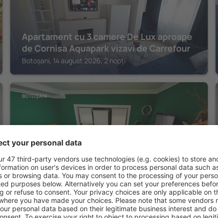
Apartament cu 3 camere De Lux aproape
de Cornisa Aquapark vizavi de Carrefour
Botoșani, 14 august 2026, 2 nopți
BOTOȘANI
Apartament nemaipomenit de frumos
Super accesibil
Botoșani, 14 august 2026, 2 nopți