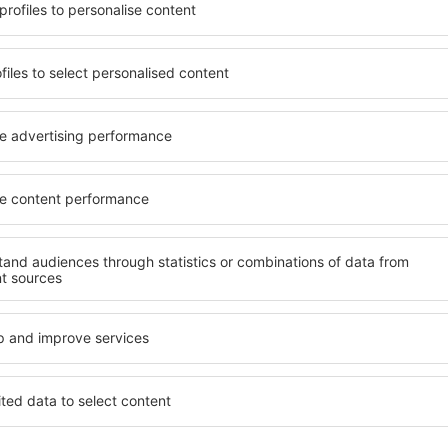
 de proprietăți spațioase,
proprietăți pentru o singură
facilități, precum și de
ȋn vârstă și grupuri. Oaspeţi
le în timpul unui city break.
pensiuni care oferă intimitat
n centrul orașului, lângă
Botoșani. Facilitățile din ap
i puțin populare. Acest lucru
auto, transport public, magaz
în funcție de nevoi și de
relaxare sau distracţie, gar
Dacă doriţi cazare de lux în 
vreme, aveți garanţia că
se potrivească. Veți găsi to
axa, fără a fi nevoie să
călătoria de afaceri la desti
 unitate de cazare.
Botoșani cu facilități pentru
 spre Botoșani și vă veţi
copii, precum și pentru cei 
companie.
oșani?
Ce fel de facilităţi 
folosind un motor de căutare.
Facilitățile proprietăţilor în
heck-in și check-out. După ce
de numărul de stele. Oaspeț
 de căutare va afișa
chicinetă, balcon, aer condi