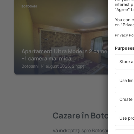
BOTOȘANI
Apartament Ultra Modern 2 camere mari
+1 camera mai mica
Botoșani, 14 august 2026, 2 nopți
Cazare în Botoșani
Vă ȋndreptaţi spre Botoșani? Găsiți ca