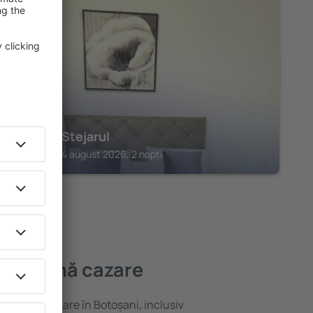
BOTOȘANI
Cabana Stejarul
Botoșani, 14 august 2026, 2 nopți
 mai bună cazare
ariată de cazare în Botoșani, inclusiv