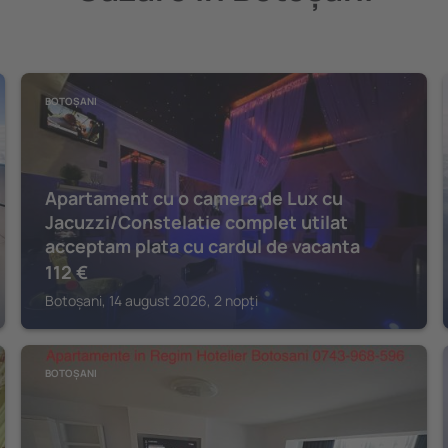
BOTOȘANI
Apartament cu o camera de Lux cu
Jacuzzi/Constelatie complet utilat
acceptam plata cu cardul de vacanta
112
€
Botoșani, 14 august 2026, 2 nopți
BOTOȘANI