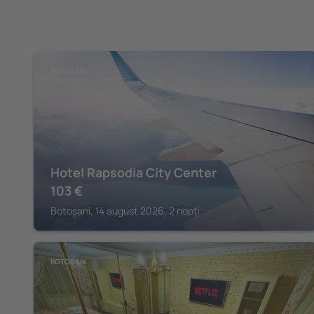
BOTOȘANI
Hotel Rapsodia City Center
103
€
Botoșani, 14 august 2026, 2 nopți
BOTOȘANI