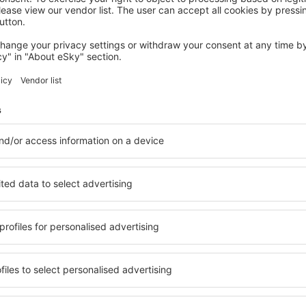
BOTOȘANI
Apartament cu 2 camere/Curte
privata/La parter/Lux oferim factura
Botoșani, 14 august 2026, 2 nopți
Vedeţi mai multe oferte în Botoșani
Botoșani – cea
zare pentru fiecare buget şi
Puteți alege dintr-o ofertă v