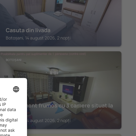
Casuta din livada
Botoșani, 14 august 2026, 2 nopți
BOTOȘANI
Apartament frumos cu 3 camere situat la
partier
Botoșani, 14 august 2026, 2 nopți