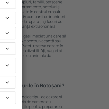
 persoană, cupluri, familii, persoane
i pot sta în apartamente, hoteluri și
e și sunt situate în centrul orașului
ropiere, inclusiv companii de închirieri
ine, centre de reparaţii și locuri de
antează o vacanță extraordinară.
Botoșani, veţi găsi imediat una care să
t ce aveți nevoie pentru vacanță sau
nația aleasă. Puteți rezerva cazare în
 persoanele cu dizabilități, sugari și
care călătoresc cu animale de
oferă hotelurile în Botoșani?
 Botoșani depind de tipul de cazare și
ii pot beneficia de camere cu
ționat, ustensile pentru prepararea