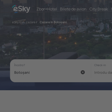
Zbor+Hotel
Bilete de avion
City Break
eSky.ro
/
cazare
/
Cazare în Botoșani