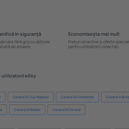
anifică ȋn siguranţă
Economiseşte mai mult
zervare fără griji cu opțiune
Prețuri atractive și oferte specia
atuită de anulare.
pentru utilizatorii conectați.
utilizatorii eSky
i
Cazare în Cluj-Napoca
Cazare în Constanța
Cazare în Bra
ea
Cazare în Reșița
Cazare în Corund