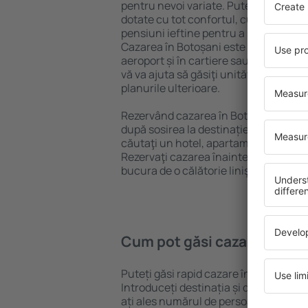
pentru nevoi variate. Puteți beneficia
dotate cu tot confortul, cu numeroase 
pensiuni ieftine pentru a sta câteva zi
Cazarea în Botoșani este disponibilă î
aeroport și în cartiere sau regiuni ma
vă va ajuta să găsiţi unităţi de cazare 
planurile ulterioare.
Rezervând cazarea în Botoșani mai de
după sosirea la destinație vă puteţi rel
căutaţi un hotel, apartament sau altă
Rezervaţi cazarea înainte de călătoria
bucura de o călătorie liniştită.
Cum pot găsi cazare în Bot
Puteți găsi rapid cazare în Botoșani 
Introduceți destinația și datele de c
ați ales numărul de persoane, motorul