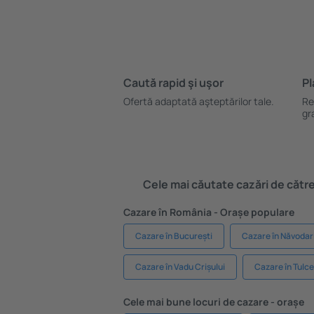
Caută rapid şi uşor
Pl
Ofertă adaptată aşteptărilor tale.
Re
gr
Cele mai căutate cazări de către 
Cazare în România - Orașe populare
Cazare în București
Cazare în Năvodar
Cazare în Vadu Crișului
Cazare în Tulc
Cele mai bune locuri de cazare - orașe