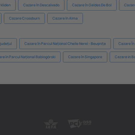
rkliden
Cazare în Descalvado
Cazare în Galdes De Boi
Cazar
Cazare Crossburn
Cazare în Alma
 județul
Cazare în Parcul Național Cheile Nerei - Beușnița
Cazare În 
re în Parcul Național Babiogórski
Cazare în Singapore
Cazare in B