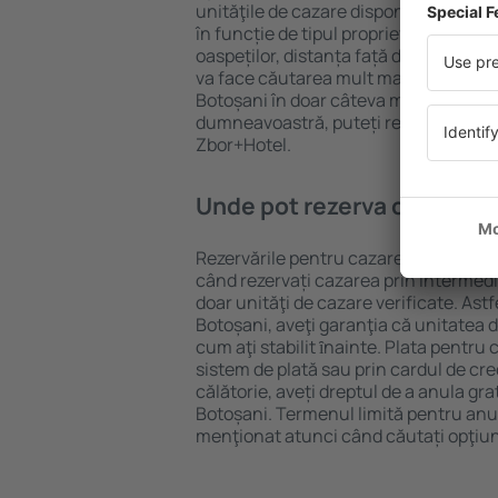
unităţile de cazare disponibile în Boto
în funcție de tipul proprietăţii, număru
oaspeților, distanța față de centru și
va face căutarea mult mai ușoară. Ast
Botoșani în doar câteva minute. În fu
dumneavoastră, puteți rezerva doar 
Zbor+Hotel.
Unde pot rezerva cazare în
Rezervările pentru cazare în Botoșani 
când rezervați cazarea prin intermediul
doar unităţi de cazare verificate. Astf
Botoșani, aveţi garanţia că unitatea 
cum aţi stabilit ȋnainte. Plata pentru
sistem de plată sau prin cardul de cre
călătorie, aveți dreptul de a anula gra
Botoșani. Termenul limită pentru anu
menţionat atunci când căutați opţiun