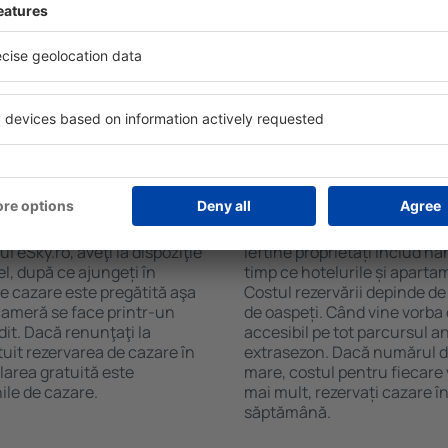
șani. Filtrarea rezultatelor
ceaiului şi a cafelei, prosoap
l de stele, evaluările
avea parcare gratuită, pot 
 opțiunea de anulare gratuită
alege un hotel cu piscină. În
fel veți putea găsi cazare în
la proprietăți care oferă tra
ncție de nevoile
cazare sau un pachet
 Botoșani?
Cât costă cazarea î
pot fi făcute online. Atunci
Costul cazării în Botoșani d
 eSky.ro, aveţi la dispoziţie
ieftine proprietăți includ ha
el, după ce ajungeți în
timp ce hotelurile și aparta
de cazare este pregătită aşa
Costul rezervării depinde de
 cameră se face printr-un
de oaspeți. Când vine vorba 
dit. Dacă renunţaţi la
accesibil pe tot parcursul an
tuit rezervarea de cazare în
extrasezon. Dacă numărul d
larea gratuită este
mare, costul pentru fiecare 
ile de cazare.
mai mult, rezervați cazare î
săptămână.