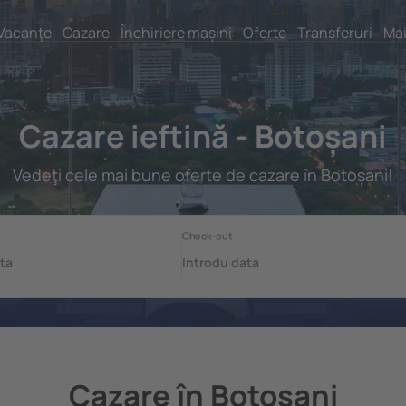
Vacanţe
Cazare
Închiriere mașini
Oferte
Transferuri
Mai
Cazare ieftină - Botoșani
Vedeţi cele mai bune oferte de cazare în Botoșani!
Cazare în Botoșani