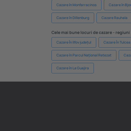
Cazare în Monfarracinos
Cazare în Bjo
Cazare în Dillenburg
Cazare Rauhala
Cele mai bune locuri de cazare - regiuni
Cazare În Ilfov județul
Cazare În Tulcea
Cazare în Parcul Național Retezat
Caza
Cazare în La Guajira