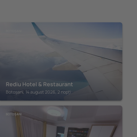
BOTOȘANI
Rediu Hotel & Restaurant
Botoșani, 14 august 2026, 2 nopți
BOTOȘANI