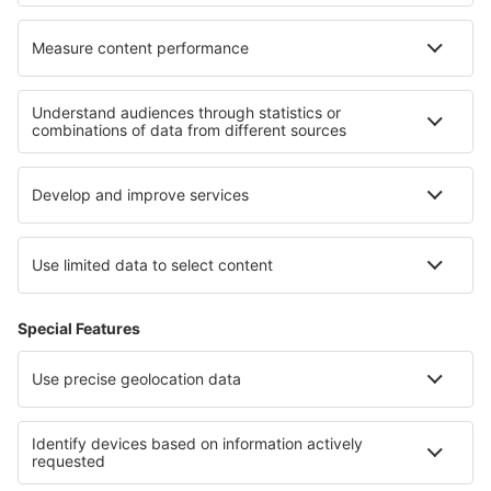
Cele mai bune hoteluri - regiuni
Hoteluri în São Miguel
Hoteluri in Porto
Hoteluri în Porto Santo
Hoteluri in Faro
Hoteluri în Portugalia
Hoteluri in Veliko Tărnovo
Hoteluri în Parcul Național Ceahlău
Hoteluri in Paracas
Hoteluri in Kłodzko Valley
Hoteluri in Mahe