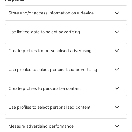
Hoteluri în Lagos
Hoteluri în Funchal
Hoteluri în Porto
Hoteluri în Lisabona
Hoteluri în Albufeira
Hoteluri în Braganca
Hoteluri în Vila Nova de Milfontes
Hoteluri în Vila Real de Santo Antonio
Hoteluri în Ribeira Grande
Hoteluri în Ponte da Barca
Cele mai bune hoteluri - orașe
Hoteluri în Ohakune
Hoteluri în Oak Brook
Hoteluri în Heidal
Hoteluri în Arefu
Hoteluri în Conilhac-Corbières
Hoteluri în Ingersoll
Hoteluri în Montagny-la-Ville
Hoteluri în Ban Chang
Hoteluri în Wetumpka
Hoteluri în Bergholz-Rehbrucke