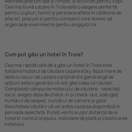
wellness precum spa și fitness, și activități pentru copii.
Cea mai bună cazare în Troia este o alegere perfectă
pentru cupluri, familii și persoane aflate în călătorie de
afaceri, precum și pentru companii care doresc să
organizeze evenimente pentru angajații lor.
Cum pot găsi un hotel în Troia?
Cea mai rapidă cale de a găsi un hotel în Troia este
folosind motorul de căutare cazare eSky. Baza mare de
date cu locuri de cazare conţinând o gamă largă de
opţiuni este o garanție că veți găsi ceea ce căutați.
Completați câmpurile motorului de căutare - selectați
locul, alegeți data de check-in și check-out, adăugați
numărul de oaspeți, numărul de camere şi gata!
Rezultatele căutării vă vor arăta cazarea disponibilă ȋn
perioada selectată. Puteți verifica uşor distanța de la
hotel ȋn centrul orașului, metodele de plată și clasificarea
hotelului.