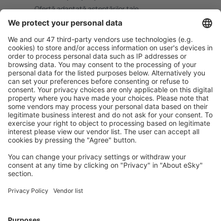
Ofertă adaptată aşteptărilor tale.
Planifică ȋn siguranţă
Rezervare fără griji cu opțiune gratuită de anulare.
Economiseşte mai mult
Prețuri atractive și oferte speciale pentru utilizatorii
conectați.
Cazarea preferată
Alege din peste 1,3 mil. de opţiuni: hoteluri, cabane,
apartamente și altele.
Cele mai căutate hoteluri de către utilizatorii eSky
Hoteluri în Portugalia - Orașe populare