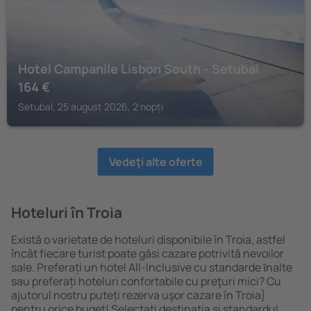
Hotel Campanile Lisbon South - Setubal
164
€
Setubal, 25 august 2026, 2 nopți
Vedeţi alte oferte
Hoteluri în Troia
Există o varietate de hoteluri disponibile în Troia, astfel
încât fiecare turist poate găsi cazare potrivită nevoilor
sale. Preferați un hotel All-Inclusive cu standarde ȋnalte
sau preferați hoteluri confortabile cu preţuri mici? Cu
ajutorul nostru puteți rezerva uşor cazare în Troia}
pentru orice buget! Selectați destinația şi standardul