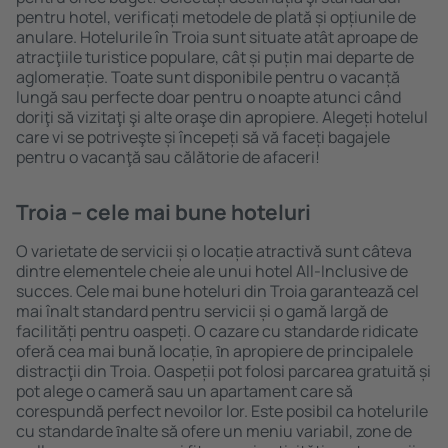
pentru hotel, verificați metodele de plată și opțiunile de
anulare. Hotelurile în Troia sunt situate atât aproape de
atracţiile turistice populare, cât și puțin mai departe de
aglomerație. Toate sunt disponibile pentru o vacanță
lungă sau perfecte doar pentru o noapte atunci când
doriţi să vizitaţi şi alte oraşe din apropiere. Alegeți hotelul
care vi se potriveşte și începeți să vă faceți bagajele
pentru o vacanţă sau călătorie de afaceri!
Troia – cele mai bune hoteluri
O varietate de servicii și o locație atractivă sunt câteva
dintre elementele cheie ale unui hotel All-Inclusive de
succes. Cele mai bune hoteluri din Troia garantează cel
mai înalt standard pentru servicii și o gamă largă de
facilități pentru oaspeți. O cazare cu standarde ridicate
oferă cea mai bună locație, ȋn apropiere de principalele
distracţii din Troia. Oaspeții pot folosi parcarea gratuită și
pot alege o cameră sau un apartament care să
corespundă perfect nevoilor lor. Este posibil ca hotelurile
cu standarde ȋnalte să ofere un meniu variabil, zone de