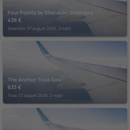
Four Points by Sheraton Sesimbra
438
€
Sesimbra, 07 august 2026, 2 nopți
TROIA
The Anchor Troia Sea
633
€
Troia, 07 august 2026, 2 nopți
SETUBAL