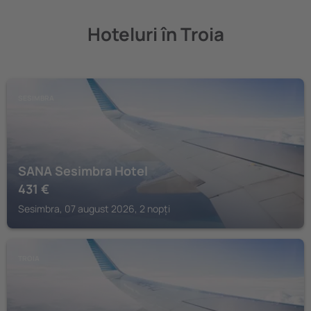
Hoteluri în Troia
SESIMBRA
SANA Sesimbra Hotel
431
€
Sesimbra, 07 august 2026, 2 nopți
TROIA