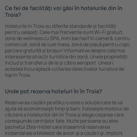
Ce fel de facilităţi voi găsi ȋn hotelurile din în
Troia?
Hotelurile în Troia au diferite standarde și facilități
pentru oaspeți. Cele mai frecvente sunt Wi-Fi gratuit,
zone de wellness cu SPA, mini bar/seif în cameră, centru
comercial, zonă de luat masa, zonă de joacă pentru copii,
parcare gratuită și broșuri informative despre cele mai
interesante atracții turistice din zonă. Unele proprietăți
includ și transferul de la și către aeroport. Uneori,
acestea încurajează vizitarea obiectivelor turistice de
top în Troia.
Unde pot rezerva hoteluri ȋn în Troia?
Rezervarea cazării pe eSky.ro este o soluție care te va
ajuta să economiseşti timp și bani. Foloseşte motorul de
căutare a hotelurilor din în Troia și alege cazarea care
corespunde cerințelor tale. Multe persoane au ales
pachetul Zbor+Hotel care ȋnseamnă rezervarea
instantanee a biletelor de avion şi a cazării şi, implicit,