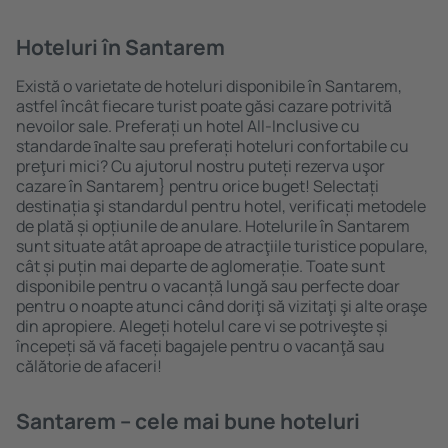
Hoteluri în Santarem
Există o varietate de hoteluri disponibile în Santarem,
astfel încât fiecare turist poate găsi cazare potrivită
nevoilor sale. Preferați un hotel All-Inclusive cu
standarde ȋnalte sau preferați hoteluri confortabile cu
preţuri mici? Cu ajutorul nostru puteți rezerva uşor
cazare în Santarem} pentru orice buget! Selectați
destinația şi standardul pentru hotel, verificați metodele
de plată și opțiunile de anulare. Hotelurile în Santarem
sunt situate atât aproape de atracţiile turistice populare,
cât și puțin mai departe de aglomerație. Toate sunt
disponibile pentru o vacanță lungă sau perfecte doar
pentru o noapte atunci când doriţi să vizitaţi şi alte oraşe
din apropiere. Alegeți hotelul care vi se potriveşte și
începeți să vă faceți bagajele pentru o vacanţă sau
călătorie de afaceri!
Santarem – cele mai bune hoteluri