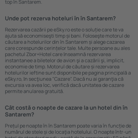
top în Santarem.
Unde pot rezerva hoteluri ȋn în Santarem?
Rezervarea cazării pe eSky.ro este o soluție care te va
ajuta să economiseşti timp și bani. Foloseşte motorul de
căutare a hotelurilor din în Santarem și alege cazarea
care corespunde cerințelor tale. Multe persoane au ales
pachetul Zbor+Hotel care ȋnseamnă rezervarea
instantanee a biletelor de avion şi a cazării şi, implicit,
economie de timp. Motorul de căutare și rezervarea
hotelurilor ieftine sunt disponibile pe pagina principală a
eSky.ro, ȋn secţiunea "Cazare". Dacă nu ai garanţia că
excursia va avea loc, verifică dacă unitatea de cazare
permite anularea gratuită.
Cât costă o noapte de cazare la un hotel din în
Santarem?
Prețul pe noapte în în Santarem poate varia în funcție de
numărul de stele și de locaţia hotelului. O noapte într-un