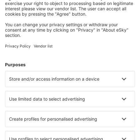
Cazarea preferată
Alege din peste 1,3 mil. de opţiuni: hoteluri, cabane,
apartamente și altele.
Cele mai căutate hoteluri de către utilizatorii eSky
Hoteluri în Portugalia - Orașe populare
Hoteluri în Albufeira
Hoteluri în Lisabona
Hoteluri în Lagos
Hoteluri în Funchal
Hoteluri în Porto
Hoteluri în Porto de Mos
Hoteluri în Torres Vedras
Hoteluri în Angra Do Heroismo
Hoteluri în Vila Nova De Cacela
Hoteluri în Fuseta
Cele mai bune hoteluri - orașe