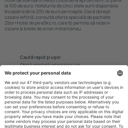
hotel de standard mediu costă de la aproximativ 50 până
la 100 de euro. Hotelurile de cinci stele sunt disponibile
ȋncepând de la 200 de euro pe noapte. Dacă doreşti
cazare ieftină, consultă oferta specială de pachete
Zbor+Hotel de pe eSky.ro, care ȋţi permite să rezervi
cazare și bilete de avion instantaneu.
Caută rapid şi uşor
Ofertă adaptată aşteptărilor tale.
Planifică ȋn siguranţă
Rezervare fără griji cu opțiune gratuită de anulare.
Economiseşte mai mult
Prețuri atractive și oferte speciale pentru utilizatorii
conectați.