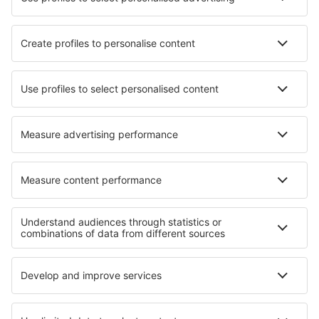
Hoteluri Kamionka Wielka
Hoteluri în Palagonia
Hoteluri în San Maurizio d'Opaglio
Hoteluri în Unterbach
Hoteluri în Admaston
Hoteluri în La Lechere
Hoteluri în Zełwągi
Hoteluri în Chefchaouen
Hoteluri în Francavilla In Sinni
Hoteluri în Grayslake
Cele mai bune hoteluri - regiuni
Hoteluri în Insulele Azore
Hoteluri în Algarve
Hoteluri in Porto
Hoteluri în Porto Santo
Hoteluri in Faro
Hoteluri la Jackson Hole
Hoteluri in Guvernoratul Qena
Hoteluri în Norte de Santander