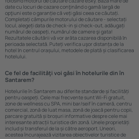
folosind motorul de căutare cazare eSky. Baza mare de
date cu locuri de cazare conţinând o gamă largă de
opţiuni este o garanție că veți găsi ceea ce căutați.
Completați câmpurile motorului de căutare - selectați
locul, alegeți data de check-in și check-out, adăugați
numărul de oaspeți, numărul de camere şi gata!
Rezultatele căutării vă vor arăta cazarea disponibilă ȋn
perioada selectată. Puteți verifica uşor distanța de la
hotel ȋn centrul orașului, metodele de plată și clasificarea
hotelului.
Ce fel de facilităţi voi găsi ȋn hotelurile din în
Santarem?
Hotelurile în Santarem au diferite standarde și facilități
pentru oaspeți. Cele mai frecvente sunt Wi-Fi gratuit,
zone de wellness cu SPA, mini bar/seif în cameră, centru
comercial, zonă de luat masa, zonă de joacă pentru copii,
parcare gratuită și broșuri informative despre cele mai
interesante atracții turistice din zonă. Unele proprietăți
includ și transferul de la și către aeroport. Uneori,
acestea încurajează vizitarea obiectivelor turistice de