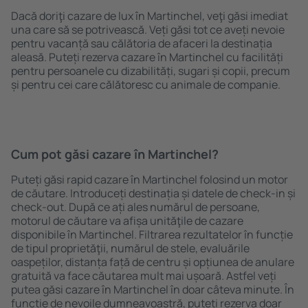
Dacă doriţi cazare de lux în Martinchel, veţi găsi imediat
una care să se potrivească. Veți găsi tot ce aveți nevoie
pentru vacanță sau călătoria de afaceri la destinația
aleasă. Puteți rezerva cazare în Martinchel cu facilități
pentru persoanele cu dizabilități, sugari și copii, precum
și pentru cei care călătoresc cu animale de companie.
Cum pot găsi cazare în Martinchel?
Puteți găsi rapid cazare în Martinchel folosind un motor
de căutare. Introduceți destinația și datele de check-in și
check-out. După ce ați ales numărul de persoane,
motorul de căutare va afișa unităţile de cazare
disponibile în Martinchel. Filtrarea rezultatelor în funcție
de tipul proprietăţii, numărul de stele, evaluările
oaspeților, distanța față de centru și opțiunea de anulare
gratuită va face căutarea mult mai ușoară. Astfel veți
putea găsi cazare în Martinchel în doar câteva minute. În
funcție de nevoile dumneavoastră, puteți rezerva doar