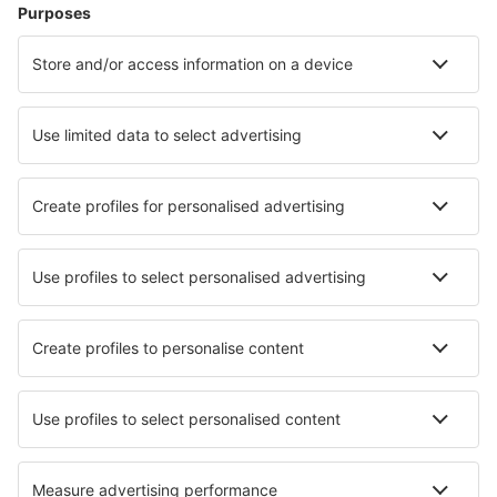
Cazare în Portugalia - Orașe populare
Cazare în Porto
Cazare în Albufeira
Cazare în Lagos
Cazare în Funchal
Cazare în Lisabona
Cazare în Fundao
Cazare în Ferragudo
Cazare în Tondela
Cazare în Gondomar
Cazare în Sao Pedro do Sul
Cele mai bune locuri de cazare - orașe
Cazare în Kolwezi
Cazare în Suwanee
Cazare în Zefiría
Cazare Ladignac-Le-Long
Cazare în Santa Fe
Cazare în Cortland
Cazare Holmared
Cazare Caldas