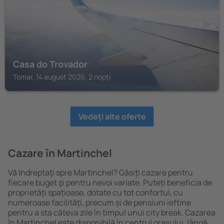
Casa do Trovador
Tomar, 14 august 2026, 2 nopți
Vedeţi alte oferte
Cazare în Martinchel
Vă ȋndreptaţi spre Martinchel? Găsiți cazare pentru
fiecare buget şi pentru nevoi variate. Puteți beneficia de
proprietăți spațioase, dotate cu tot confortul, cu
numeroase facilități, precum și de pensiuni ieftine
pentru a sta câteva zile în timpul unui city break. Cazarea
în Martinchel este disponibilă în centrul orașului, lângă