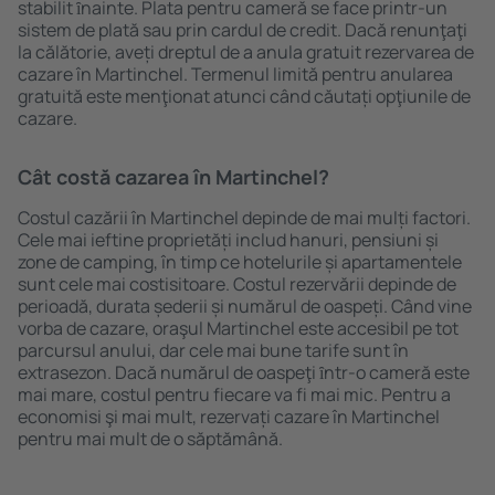
stabilit ȋnainte. Plata pentru cameră se face printr-un
sistem de plată sau prin cardul de credit. Dacă renunţaţi
la călătorie, aveți dreptul de a anula gratuit rezervarea de
cazare în Martinchel. Termenul limită pentru anularea
gratuită este menţionat atunci când căutați opţiunile de
cazare.
Cât costă cazarea în Martinchel?
Costul cazării în Martinchel depinde de mai mulți factori.
Cele mai ieftine proprietăți includ hanuri, pensiuni și
zone de camping, în timp ce hotelurile și apartamentele
sunt cele mai costisitoare. Costul rezervării depinde de
perioadă, durata șederii și numărul de oaspeți. Când vine
vorba de cazare, oraşul Martinchel este accesibil pe tot
parcursul anului, dar cele mai bune tarife sunt în
extrasezon. Dacă numărul de oaspeţi ȋntr-o cameră este
mai mare, costul pentru fiecare va fi mai mic. Pentru a
economisi şi mai mult, rezervați cazare în Martinchel
pentru mai mult de o săptămână.