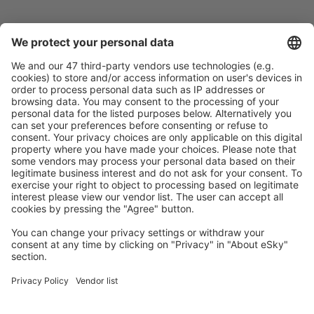
Caută rapid şi uşor
Ofertă adaptată aşteptărilor tale.
Planifică ȋn siguranţă
Rezervare fără griji cu opțiune gratuită de anulare.
Economiseşte mai mult
Prețuri atractive și oferte speciale pentru utilizatorii
conectați.
Cazarea preferată
Alege din peste 1,3 mil. de opţiuni: hoteluri, cabane,
apartamente și altele.
Cele mai căutate cazări de către utilizatorii eSky