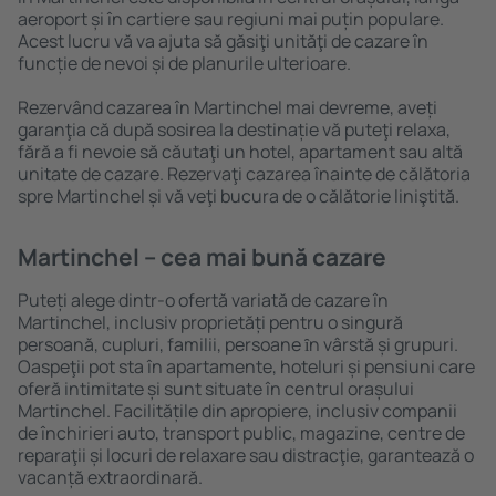
aeroport și în cartiere sau regiuni mai puțin populare.
Acest lucru vă va ajuta să găsiţi unităţi de cazare în
funcție de nevoi și de planurile ulterioare.
Rezervând cazarea în Martinchel mai devreme, aveți
garanţia că după sosirea la destinație vă puteţi relaxa,
fără a fi nevoie să căutaţi un hotel, apartament sau altă
unitate de cazare. Rezervaţi cazarea înainte de călătoria
spre Martinchel și vă veţi bucura de o călătorie liniştită.
Martinchel – cea mai bună cazare
Puteți alege dintr-o ofertă variată de cazare în
Martinchel, inclusiv proprietăți pentru o singură
persoană, cupluri, familii, persoane ȋn vârstă și grupuri.
Oaspeţii pot sta în apartamente, hoteluri și pensiuni care
oferă intimitate și sunt situate în centrul orașului
Martinchel. Facilitățile din apropiere, inclusiv companii
de închirieri auto, transport public, magazine, centre de
reparaţii și locuri de relaxare sau distracţie, garantează o
vacanță extraordinară.