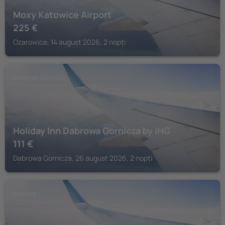
Moxy Katowice Airport
225
€
Ozarowice, 14 august 2026, 2 nopți
DABROWA GORNICZA
Holiday Inn Dabrowa Gornicza by IHG
111
€
Dabrowa Gornicza, 26 august 2026, 2 nopți
CZELADZ