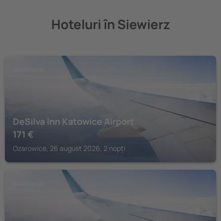
Hoteluri în Siewierz
OZAROWICE
DeSilva Inn Katowice Airport
171
€
Ozarowice, 26 august 2026, 2 nopți
OZAROWICE