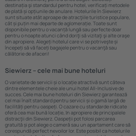
destinația şi standardul pentru hotel, verificați metodele
de plată și opțiunile de anulare. Hotelurile în Siewierz
sunt situate atât aproape de atracţiile turistice populare,
cât și puțin mai departe de aglomerație. Toate sunt
disponibile pentru o vacanță lungă sau perfecte doar
pentru o noapte atunci când doriţi să vizitaţi şi alte oraşe
din apropiere. Alegeți hotelul care vi se potriveşte și
începeți să vă faceți bagajele pentru o vacanţă sau
călătorie de afaceri!
Siewierz – cele mai bune hoteluri
O varietate de servicii și o locație atractivă sunt câteva
dintre elementele cheie ale unui hotel All-Inclusive de
succes. Cele mai bune hoteluri din Siewierz garantează
cel mai înalt standard pentru servicii și o gamă largă de
facilități pentru oaspeți. O cazare cu standarde ridicate
oferă cea mai bună locație, ȋn apropiere de principalele
distracţii din Siewierz. Oaspeții pot folosi parcarea
gratuită și pot alege o cameră sau un apartament care să
corespundă perfect nevoilor lor. Este posibil ca hotelurile