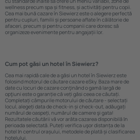
cu standarde ȋnalte să ofere un meniu variabil, zone de
wellness precum spa și fitness, și activități pentru copii.
Cea mai bună cazare în Siewierz este o alegere perfectă
pentru cupluri, familii și persoane aflate în călătorie de
afaceri, precum și pentru companii care doresc să
organizeze evenimente pentru angajații lor.
Cum pot găsi un hotel în Siewierz?
Cea mai rapidă cale de a găsi un hotel în Siewierz este
folosind motorul de căutare cazare eSky. Baza mare de
date cu locuri de cazare conţinând o gamă largă de
opţiuni este o garanție că veți găsi ceea ce căutați.
Completați câmpurile motorului de căutare - selectați
locul, alegeți data de check-in și check-out, adăugați
numărul de oaspeți, numărul de camere şi gata!
Rezultatele căutării vă vor arăta cazarea disponibilă ȋn
perioada selectată. Puteți verifica uşor distanța de la
hotel ȋn centrul orașului, metodele de plată și clasificarea
hotelului.