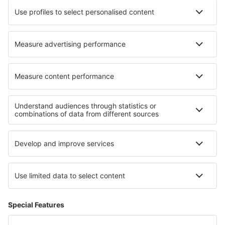
Hoteluri în Portree
Cele mai bune hoteluri - regiuni
Hoteluri in Middle Pomerania
Hoteluri in Parcul Național Woliński
Hoteluri in Parcul Național Wielkopolski
Hoteluri in Parcul Național Tatrzański
Hoteluri in Kłodzko Valley
Hoteluri in Kărgeali
Hoteluri Crater Lake
Hoteluri în Praia do Forte
Hoteluri in Hurghada
Hoteluri in Mallorca