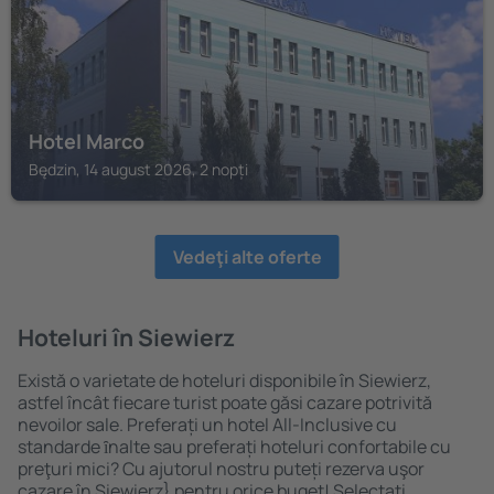
Hotel Marco
Będzin, 14 august 2026, 2 nopți
Vedeţi alte oferte
Hoteluri în Siewierz
Există o varietate de hoteluri disponibile în Siewierz,
astfel încât fiecare turist poate găsi cazare potrivită
nevoilor sale. Preferați un hotel All-Inclusive cu
standarde ȋnalte sau preferați hoteluri confortabile cu
preţuri mici? Cu ajutorul nostru puteți rezerva uşor
cazare în Siewierz} pentru orice buget! Selectați