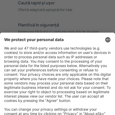
Caută rapid şi uşor
Ofertă adaptată aşteptărilor tale.
Planifică ȋn siguranţă
Rezervare fără griji cu opțiune gratuită de anulare.
Economiseşte mai mult
Prețuri atractive și oferte speciale pentru utilizatorii
conectați.
Cazarea preferată
Alege din peste 1,3 mil. de opţiuni: hoteluri, cabane,
apartamente și altele.
Cele mai căutate hoteluri de către utilizatorii eSky
Hoteluri în Polonia - Orașe populare