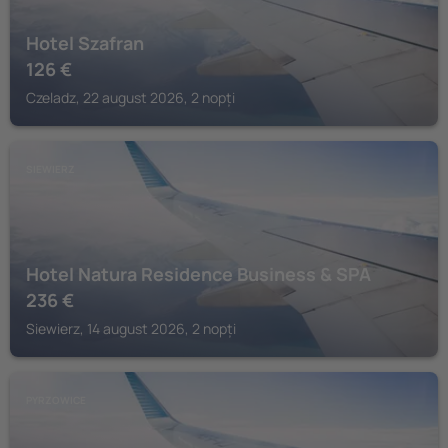
Hotel Szafran
126
€
Czeladz, 22 august 2026, 2 nopți
SIEWIERZ
Hotel Natura Residence Business & SPA
236
€
Siewierz, 14 august 2026, 2 nopți
PYRZOWICE