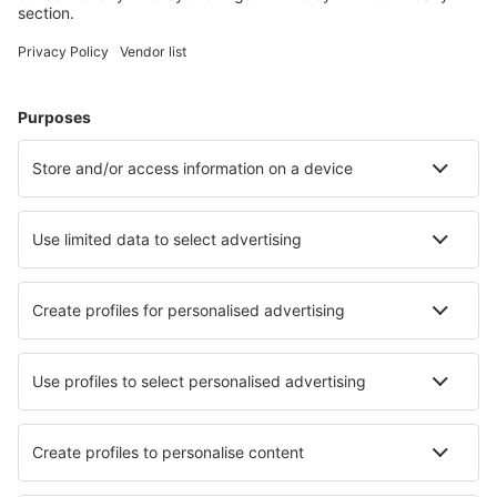
Hoteluri în Kolobrzeg
Hoteluri în Cracovia
Hoteluri în Gdansk
Hoteluri în Varşovia
Hoteluri în Wroclaw
Hoteluri în Szczawnica
Hoteluri în Pruszcz Gdanski
Hoteluri în Zielona Gora
Hoteluri în Stronie Śląskie
Hoteluri în Ustron
Cele mai bune hoteluri - orașe
Hoteluri în Esmoriz
Hoteluri în Danby
Hoteluri Melling
Hoteluri în Trapagaran
Hoteluri în Seaview
Hoteluri în Emet
Hoteluri în Agoura Hills
Hoteluri în Okinoshima
Hoteluri în Bramley