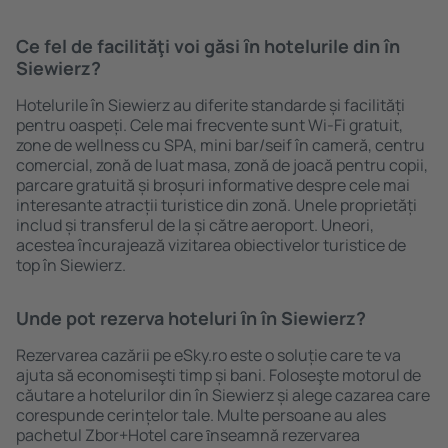
Ce fel de facilităţi voi găsi ȋn hotelurile din în
Siewierz?
Hotelurile în Siewierz au diferite standarde și facilități
pentru oaspeți. Cele mai frecvente sunt Wi-Fi gratuit,
zone de wellness cu SPA, mini bar/seif în cameră, centru
comercial, zonă de luat masa, zonă de joacă pentru copii,
parcare gratuită și broșuri informative despre cele mai
interesante atracții turistice din zonă. Unele proprietăți
includ și transferul de la și către aeroport. Uneori,
acestea încurajează vizitarea obiectivelor turistice de
top în Siewierz.
Unde pot rezerva hoteluri ȋn în Siewierz?
Rezervarea cazării pe eSky.ro este o soluție care te va
ajuta să economiseşti timp și bani. Foloseşte motorul de
căutare a hotelurilor din în Siewierz și alege cazarea care
corespunde cerințelor tale. Multe persoane au ales
pachetul Zbor+Hotel care ȋnseamnă rezervarea