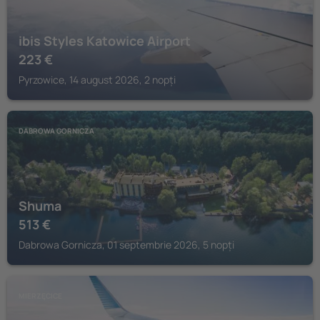
ibis Styles Katowice Airport
223
€
Pyrzowice, 14 august 2026, 2 nopți
DABROWA GORNICZA
Shuma
513
€
Dabrowa Gornicza, 01 septembrie 2026, 5 nopți
MIERZĘCICE