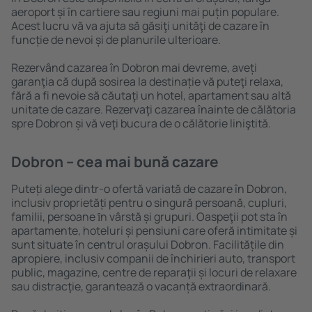
aeroport și în cartiere sau regiuni mai puțin populare.
Acest lucru vă va ajuta să găsiţi unităţi de cazare în
funcție de nevoi și de planurile ulterioare.
Rezervând cazarea în Dobron mai devreme, aveți
garanţia că după sosirea la destinație vă puteţi relaxa,
fără a fi nevoie să căutaţi un hotel, apartament sau altă
unitate de cazare. Rezervaţi cazarea înainte de călătoria
spre Dobron și vă veţi bucura de o călătorie liniştită.
Dobron – cea mai bună cazare
Puteți alege dintr-o ofertă variată de cazare în Dobron,
inclusiv proprietăți pentru o singură persoană, cupluri,
familii, persoane ȋn vârstă și grupuri. Oaspeţii pot sta în
apartamente, hoteluri și pensiuni care oferă intimitate și
sunt situate în centrul orașului Dobron. Facilitățile din
apropiere, inclusiv companii de închirieri auto, transport
public, magazine, centre de reparaţii și locuri de relaxare
sau distracţie, garantează o vacanță extraordinară.