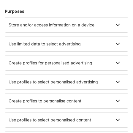
Cazare în Cracovia
Cazare în Kolobrzeg
Cazare în Gdansk
Cazare în Varşovia
Cazare în Wroclaw
Cazare în Istebna
Cazare în Czarny Dunajec
Cazare în Tychy
Cazare în Brenna
Cazare în Szczecinek
Cele mai bune locuri de cazare - orașe
Cazare în Awaji
Cazare în Herend
Cazare în Arnsberg
Cazare în Farra di Soligo
Cazare în Nara
Cazare în San Augustin de Guadalix
Cazare Rock
Cazare în Hotton
Cazare în Reyrevignes
Cazare în Xirivella