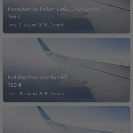
Hampton by Hilton Lodz City Center
156
€
Lodz, 21 august 2026, 2 nopți
LODZ
Holiday Inn Lodz by IHG
160
€
Lodz, 28 august 2026, 2 nopți
LODZ