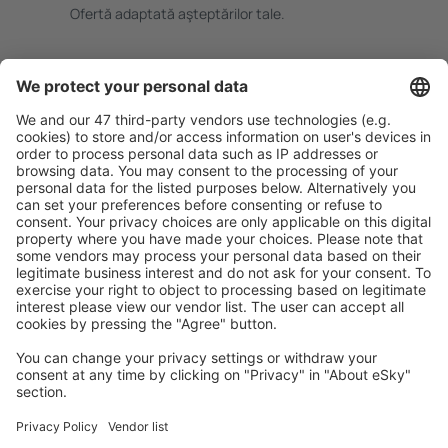
Ofertă adaptată aşteptărilor tale.
Planifică ȋn siguranţă
Rezervare fără griji cu opțiune gratuită de anulare.
Economiseşte mai mult
Prețuri atractive și oferte speciale pentru utilizatorii
conectați.
Cazarea preferată
Alege din peste 1,3 mil. de opţiuni: hoteluri, cabane,
apartamente și altele.
Cele mai căutate cazări de către utilizatorii eSky
Cazare în Polonia - Orașe populare