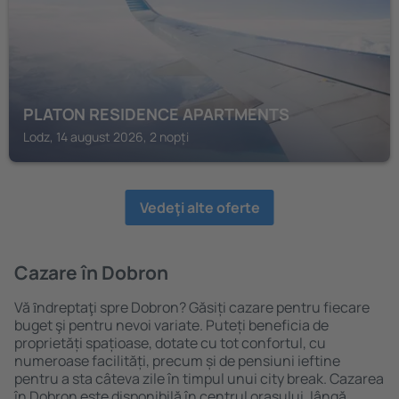
PLATON RESIDENCE APARTMENTS
Lodz, 14 august 2026, 2 nopți
Vedeţi alte oferte
Cazare în Dobron
Vă ȋndreptaţi spre Dobron? Găsiți cazare pentru fiecare
buget şi pentru nevoi variate. Puteți beneficia de
proprietăți spațioase, dotate cu tot confortul, cu
numeroase facilități, precum și de pensiuni ieftine
pentru a sta câteva zile în timpul unui city break. Cazarea
în Dobron este disponibilă în centrul orașului, lângă