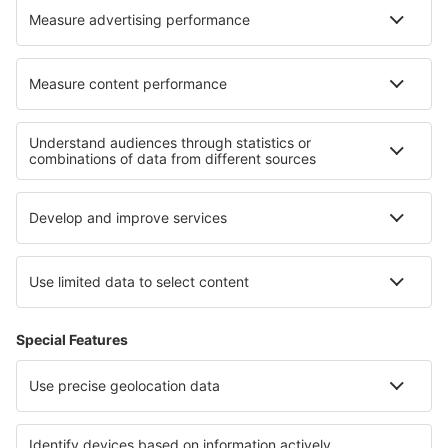
Cele mai bune locuri de cazare - regiuni
Cazare in Parcul Național Tatrzański
Cazare in Pomeranian Lakeland
Cazare in Warmia
Cazare în Parcul Național Bieszczadzki
Cazare in Parcul Național Gorczański
Cazare în Cartagena
Cazare in Insulele Ciclade
Cazare on Baltic Sea Coast
Cazare in Fjords Region
Cazare in Guanajuato