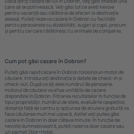
Dacă doriţi cazare de lux în Dobron, veţi găsi imediat una
care să se potrivească. Veți găsi tot ce aveți nevoie
pentru vacanță sau călătoria de afaceri la destinația
aleasă. Puteți rezerva cazare în Dobron cu facilități
pentru persoanele cu dizabilități, sugari și copii, precum
și pentru cei care călătoresc cu animale de companie.
Cum pot găsi cazare în Dobron?
Puteți găsi rapid cazare în Dobron folosind un motor de
căutare. Introduceți destinația și datele de check-in și
check-out. După ce ați ales numărul de persoane,
motorul de căutare va afișa unităţile de cazare
disponibile în Dobron. Filtrarea rezultatelor în funcție de
tipul proprietăţii, numărul de stele, evaluările oaspeților,
distanța față de centru și opțiunea de anulare gratuită va
face căutarea mult mai ușoară. Astfel veți putea găsi
cazare în Dobron în doar câteva minute. În funcție de
nevoile dumneavoastră, puteți rezerva doar cazare sau
un pachet Zbor+Hotel.