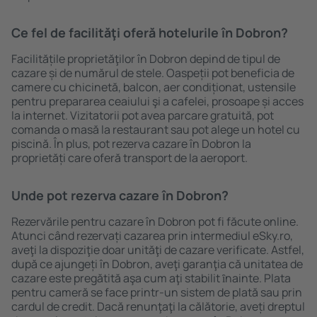
Ce fel de facilităţi oferă hotelurile în Dobron?
Facilitățile proprietăţilor în Dobron depind de tipul de
cazare și de numărul de stele. Oaspeții pot beneficia de
camere cu chicinetă, balcon, aer condiționat, ustensile
pentru prepararea ceaiului şi a cafelei, prosoape și acces
la internet. Vizitatorii pot avea parcare gratuită, pot
comanda o masă la restaurant sau pot alege un hotel cu
piscină. În plus, pot rezerva cazare în Dobron la
proprietăți care oferă transport de la aeroport.
Unde pot rezerva cazare în Dobron?
Rezervările pentru cazare în Dobron pot fi făcute online.
Atunci când rezervați cazarea prin intermediul eSky.ro,
aveţi la dispoziţie doar unităţi de cazare verificate. Astfel,
după ce ajungeți în Dobron, aveţi garanţia că unitatea de
cazare este pregătită aşa cum aţi stabilit ȋnainte. Plata
pentru cameră se face printr-un sistem de plată sau prin
cardul de credit. Dacă renunţaţi la călătorie, aveți dreptul