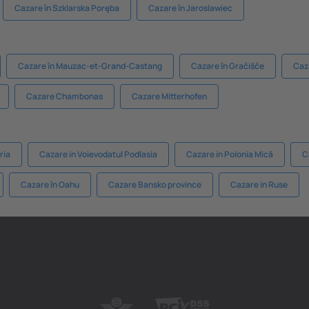
Cazare în Szklarska Poręba
Cazare în Jaroslawiec
Cazare în Mauzac-et-Grand-Castang
Cazare în Gračišče
Caz
Cazare Chambonas
Cazare Mitterhofen
ria
Cazare in Voievodatul Podlasia
Cazare in Polonia Mică
C
Cazare în Oahu
Cazare Bansko province
Cazare in Ruse