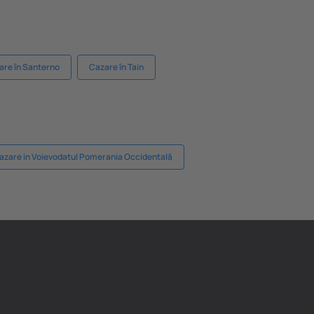
are în Santerno
Cazare în Tain
azare in Voievodatul Pomerania Occidentală