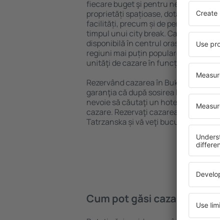
fiecare buget şi pentru nevoi variate.
proprietăți spațioase, dotate cu tot 
facilități, precum și de pensiuni ieftin
timpul unui city break. Cazarea în B
disponibilă în centrul orașului, lângă 
regiuni mai puțin populare. Acest lucr
unităţi de cazare în funcție de nevoi ș
Rezervând cazarea în Bukowina Tatrz
garanţia că după sosirea la destinație 
nevoie să căutaţi un hotel, apartamen
cazare. Rezervaţi cazarea înainte de 
Tatrzanska și vă veţi bucura de o călăto
Cum pot găsi cazare în Bu