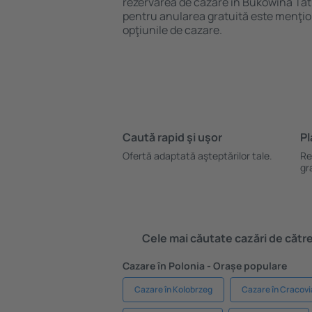
rezervarea de cazare în Bukowina Tat
pentru anularea gratuită este menţio
opţiunile de cazare.
Caută rapid şi uşor
Pl
Ofertă adaptată aşteptărilor tale.
Re
gr
Cele mai căutate cazări de către 
Cazare în Polonia - Orașe populare
Cazare în Kolobrzeg
Cazare în Cracovi