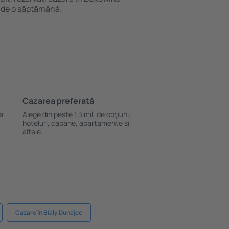
 de o săptămână.
Cazarea preferată
le
Alege din peste 1,3 mil. de opţiuni:
hoteluri, cabane, apartamente și
altele.
Cazare în Bialy Dunajec