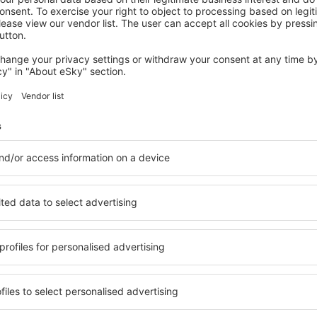
ZAKOPANE
Hotel Crocus
272
€
Zakopane, 04 septembrie 2026, 2 nopți
Vedeţi mai multe oferte în Bukowina Tatrzanska
Tatrzanska
Bukowina Tatrz
cazare
ka? Găsiți cazare pentru