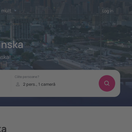
 mult
Log in
anska
nska!
ka