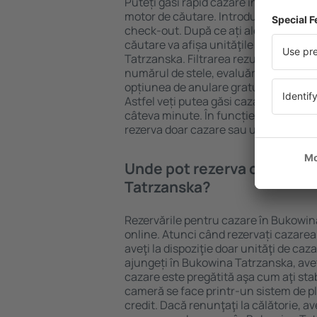
Puteți găsi rapid cazare în Bukowina 
motor de căutare. Introduceți destinaț
check-out. După ce ați ales numărul 
căutare va afișa unităţile de cazare 
Tatrzanska. Filtrarea rezultatelor în fu
numărul de stele, evaluările oaspeților
opțiunea de anulare gratuită va face
Astfel veți putea găsi cazare în Buko
câteva minute. În funcție de nevoile
rezerva doar cazare sau un pachet Zb
Unde pot rezerva cazare î
Tatrzanska?
Rezervările pentru cazare în Bukowin
online. Atunci când rezervați cazarea
aveţi la dispoziţie doar unităţi de caza
ajungeți în Bukowina Tatrzanska, aveţ
cazare este pregătită aşa cum aţi stab
cameră se face printr-un sistem de pl
credit. Dacă renunţaţi la călătorie, av