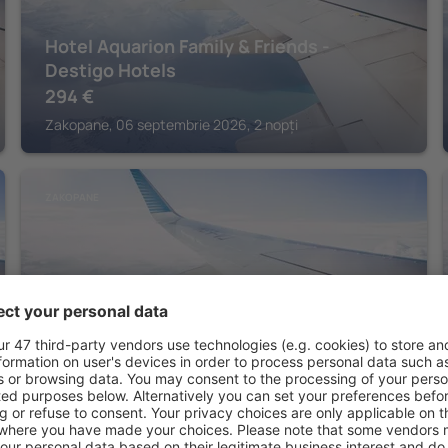
Hotel Aquarion Family & Friends -
Destigo Hotels
294
€
Zakopane, 06 septembrie 2026, 2 nopți
ZAKOPANE
Hotel Belvedere Resort & SPA
304
€
Zakopane, 26 august 2026, 2 nopți