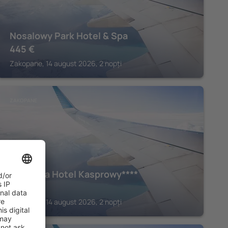
Nosalowy Park Hotel & Spa
445
€
Zakopane, 14 august 2026, 2 nopți
ZAKOPANE
Bachleda Hotel Kasprowy****
400
€
Zakopane, 14 august 2026, 2 nopți