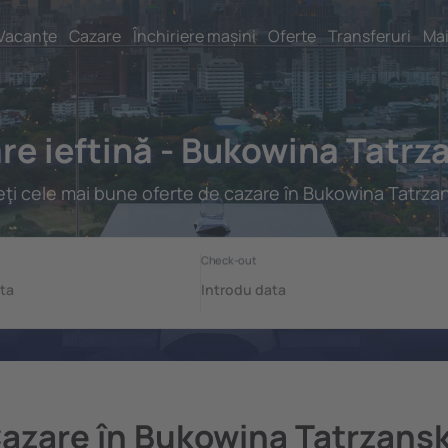
Vacanţe
Cazare
Închiriere mașini
Oferte
Transferuri
Mai
re ieftină - Bukowina Tatrz
ţi cele mai bune oferte de cazare în Bukowina Tatrza
azare în Bukowina Tatrzans