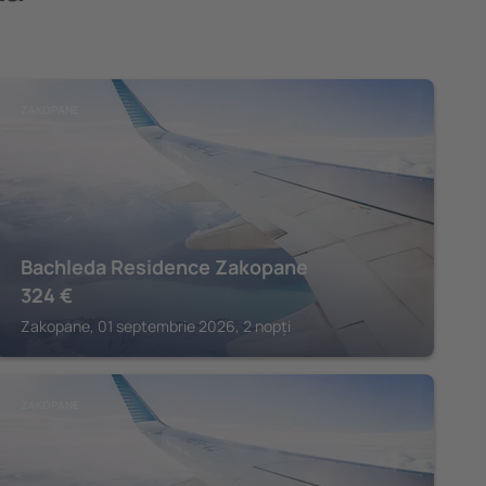
ZAKOPANE
Bachleda Residence Zakopane
324
€
Zakopane, 01 septembrie 2026, 2 nopți
ZAKOPANE