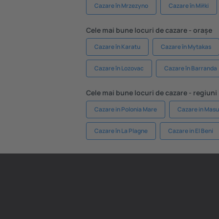
Cazare în Mrzezyno
Cazare în Miłki
Cele mai bune locuri de cazare - orașe
Cazare în Karatu
Cazare în Mytakas
Cazare în Lozovac
Cazare în Barranda
Cele mai bune locuri de cazare - regiuni
Cazare in Polonia Mare
Cazare in Masu
Cazare în La Plagne
Cazare in El Beni