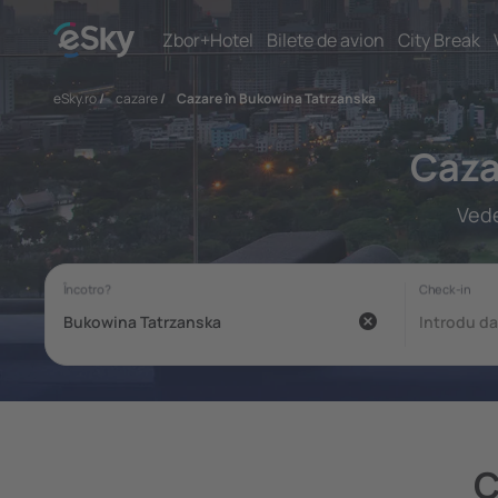
Zbor+Hotel
Bilete de avion
City Break
eSky.ro
/
cazare
/
Cazare în Bukowina Tatrzanska
Caza
Vede
C