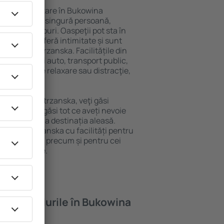
variată de cazare în Bukowina
tăți pentru o singură persoană,
vârstă și grupuri. Oaspeţii pot sta în
siuni care oferă intimitate și sunt
Bukowina Tatrzanska. Facilitățile din
de închirieri auto, transport public,
 și locuri de relaxare sau distracţie,
ordinară.
 Bukowina Tatrzanska, veţi găsi
ească. Veți găsi tot ce aveți nevoie
 de afaceri la destinația aleasă.
owina Tatrzanska cu facilități pentru
ugari și copii, precum și pentru cei
 de companie.
oferă hotelurile în Bukowina