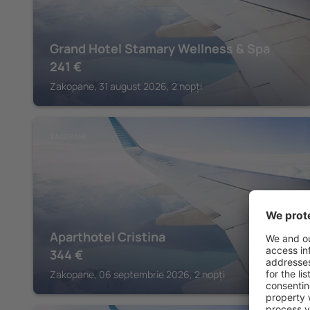
Grand Hotel Stamary Wellness & Spa
241
€
Zakopane, 31 august 2026, 2 nopți
ZAKOPANE
Aparthotel Cristina
344
€
Zakopane, 06 septembrie 2026, 2 nopți