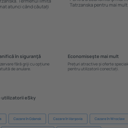
rzanska. Termenul limită
Tatrzanska pentru mai mult
nat atunci când căutați
anifică ȋn siguranţă
Economiseşte mai mult
zervare fără griji cu opțiune
Prețuri atractive și oferte specia
atuită de anulare.
pentru utilizatorii conectați.
utilizatorii eSky
a
Cazare în Gdansk
Cazare în Varşovia
Cazare în Wroclaw