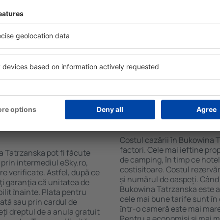
Tatrzanska folosind un
ia și datele de check-in și
Facilitățile proprietăţilor î
de persoane, motorul de
de cazare și de numărul de s
disponibile în Bukowina
camere cu chicinetă, balcon
ncție de tipul proprietăţii,
prepararea ceaiului şi a cafe
, distanța față de centru și
Vizitatorii pot avea parcare
 căutarea mult mai ușoară.
restaurant sau pot alege un h
wina Tatrzanska în doar
cazare în Bukowina Tatrzansk
 dumneavoastră, puteți
de la aeroport.
or+Hotel.
n Bukowina
Cât costă cazarea î
Costul cazării în Bukowina 
factori. Cele mai ieftine pro
a Tatrzanska pot fi făcute
de camping, în timp ce hotel
 prin intermediul eSky.ro,
costisitoare. Costul rezervăr
re verificate. Astfel, după ce
și numărul de oaspeți. Când 
i garanţia că unitatea de
Bukowina Tatrzanska este ac
ilit ȋnainte. Plata pentru
cele mai bune tarife sunt î
ată sau prin cardul de
ȋntr-o cameră este mai mare,
eți dreptul de a anula gratuit
Pentru a economisi şi mai m