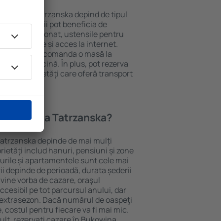
n Bukowina Tatrzanska depind de tipul
tele. Oaspeții pot beneficia de
, aer condiționat, ustensile pentru
lei, prosoape și acces la internet.
 gratuită, pot comanda o masă la
otel cu piscină. În plus, pot rezerva
a la proprietăți care oferă transport
n Bukowina Tatrzanska?
Tatrzanska depinde de mai mulți
prietăți includ hanuri, pensiuni și zone
urile și apartamentele sunt cele mai
ii depinde de perioadă, durata șederii
vine vorba de cazare, oraşul
cesibil pe tot parcursul anului, dar
n extrasezon. Dacă numărul de oaspeţi
 costul pentru fiecare va fi mai mic.
ult, rezervați cazare în Bukowina