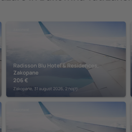
ZAKOPANE
Radisson Blu Hotel & Residences,
Zakopane
206
€
Zakopane, 31 august 2026, 2 nopți
ZAKOPANE