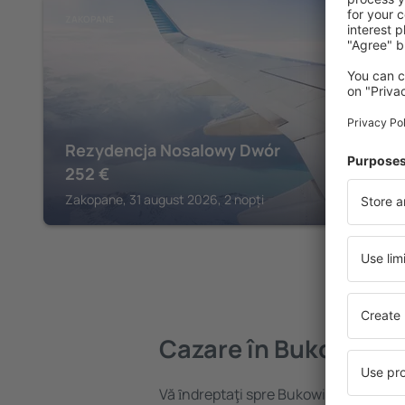
ZAKOPANE
Rezydencja Nosalowy Dwór
252
€
Zakopane, 31 august 2026, 2 nopți
Cazare în Bukowina 
Vă ȋndreptaţi spre Bukowina Tatrzans