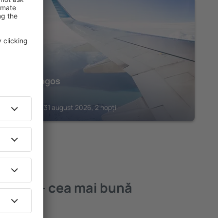
ZAKOPANE
Hotel Logos
224
€
Zakopane, 31 august 2026, 2 nopți
anska – cea mai bună