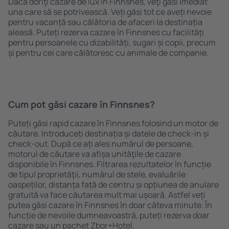
Dacă doriţi cazare de lux în Finnsnes, veţi găsi imediat
una care să se potrivească. Veți găsi tot ce aveți nevoie
pentru vacanță sau călătoria de afaceri la destinația
aleasă. Puteți rezerva cazare în Finnsnes cu facilități
pentru persoanele cu dizabilități, sugari și copii, precum
și pentru cei care călătoresc cu animale de companie.
Cum pot găsi cazare în Finnsnes?
Puteți găsi rapid cazare în Finnsnes folosind un motor de
căutare. Introduceți destinația și datele de check-in și
check-out. După ce ați ales numărul de persoane,
motorul de căutare va afișa unităţile de cazare
disponibile în Finnsnes. Filtrarea rezultatelor în funcție
de tipul proprietăţii, numărul de stele, evaluările
oaspeților, distanța față de centru și opțiunea de anulare
gratuită va face căutarea mult mai ușoară. Astfel veți
putea găsi cazare în Finnsnes în doar câteva minute. În
funcție de nevoile dumneavoastră, puteți rezerva doar
cazare sau un pachet Zbor+Hotel.