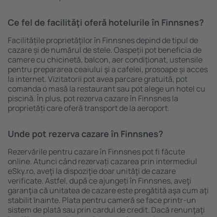
Ce fel de facilităţi oferă hotelurile în Finnsnes?
Facilitățile proprietăţilor în Finnsnes depind de tipul de
cazare și de numărul de stele. Oaspeții pot beneficia de
camere cu chicinetă, balcon, aer condiționat, ustensile
pentru prepararea ceaiului şi a cafelei, prosoape și acces
la internet. Vizitatorii pot avea parcare gratuită, pot
comanda o masă la restaurant sau pot alege un hotel cu
piscină. În plus, pot rezerva cazare în Finnsnes la
proprietăți care oferă transport de la aeroport.
Unde pot rezerva cazare în Finnsnes?
Rezervările pentru cazare în Finnsnes pot fi făcute
online. Atunci când rezervați cazarea prin intermediul
eSky.ro, aveţi la dispoziţie doar unităţi de cazare
verificate. Astfel, după ce ajungeți în Finnsnes, aveţi
garanţia că unitatea de cazare este pregătită aşa cum aţi
stabilit ȋnainte. Plata pentru cameră se face printr-un
sistem de plată sau prin cardul de credit. Dacă renunţaţi