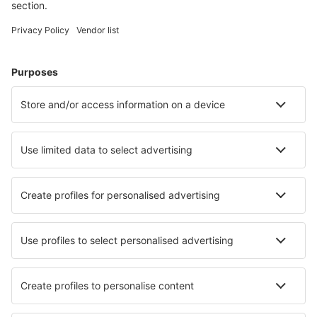
Cazare în Bergen
Cazare în Stavanger
Cazare în Tromso
Cazare în Trondheim
Cazare în Oslo
Cazare în Volda
Cazare în Vradal
Cazare în Drammen
Cazare în Engerdal
Cazare în Vennesla
Cele mai bune locuri de cazare - orașe
Cazare El Alcornocal
Cazare în Bay Roberts
Cazare în Fernwald
Cazare în Larkspur
Cazare în Albaida
Cazare în Steinberg
Cazare în Niederhasli
Cazare în Ancienne Lorette
Cazare în Artlenburg
Cazare în Samedan