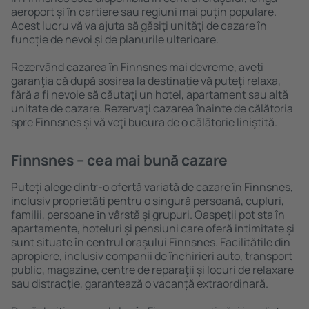
aeroport și în cartiere sau regiuni mai puțin populare.
Acest lucru vă va ajuta să găsiţi unităţi de cazare în
funcție de nevoi și de planurile ulterioare.
Rezervând cazarea în Finnsnes mai devreme, aveți
garanţia că după sosirea la destinație vă puteţi relaxa,
fără a fi nevoie să căutaţi un hotel, apartament sau altă
unitate de cazare. Rezervaţi cazarea înainte de călătoria
spre Finnsnes și vă veţi bucura de o călătorie liniştită.
Finnsnes – cea mai bună cazare
Puteți alege dintr-o ofertă variată de cazare în Finnsnes,
inclusiv proprietăți pentru o singură persoană, cupluri,
familii, persoane ȋn vârstă și grupuri. Oaspeţii pot sta în
apartamente, hoteluri și pensiuni care oferă intimitate și
sunt situate în centrul orașului Finnsnes. Facilitățile din
apropiere, inclusiv companii de închirieri auto, transport
public, magazine, centre de reparaţii și locuri de relaxare
sau distracţie, garantează o vacanță extraordinară.