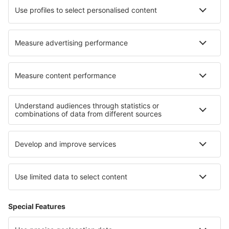
Cele mai bune locuri de cazare - regiuni
Cazare in Parcul Național Rago
Cazare in Parcul Național Jostedalsbreen
Cazare in Parcul Național Jotunheimen
Cazare in Parcul Național Sør-Spitsbergen
Cazare in Parcul Național Saltfjellet–Svartisen
Cazare în Parcul Național Cozia
Cazare in Cieszyn Silesia
Cazare in Swietokrzyskie Mountains
Cazare in Menorca
Cazare in Middle East