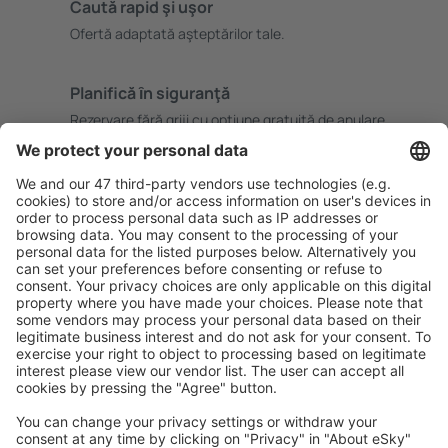
Caută rapid şi uşor
Ofertă adaptată aşteptărilor tale.
Planifică ȋn siguranţă
Rezervare fără griji cu opțiune gratuită de anulare.
Economiseşte mai mult
Prețuri atractive și oferte speciale pentru utilizatorii
conectați.
Cazarea preferată
Alege din peste 1,3 mil. de opţiuni: hoteluri, cabane,
apartamente și altele.
Cele mai căutate cazări de către utilizatorii eSky
Cazare în Norvegia - Orașe populare