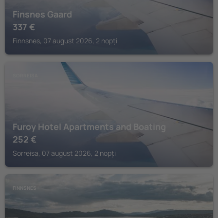
Finsnes Gaard
337
€
Finnsnes, 07 august 2026, 2 nopți
SORREISA
Furoy Hotel Apartments and Boating
252
€
Sorreisa, 07 august 2026, 2 nopți
FINNSNES