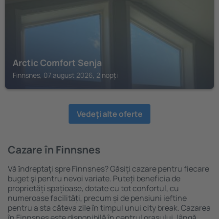
Arctic Comfort Senja
Finnsnes, 07 august 2026, 2 nopți
Vedeţi alte oferte
Cazare în Finnsnes
Vă ȋndreptaţi spre Finnsnes? Găsiți cazare pentru fiecare
buget şi pentru nevoi variate. Puteți beneficia de
proprietăți spațioase, dotate cu tot confortul, cu
numeroase facilități, precum și de pensiuni ieftine
pentru a sta câteva zile în timpul unui city break. Cazarea
în Finnsnes este disponibilă în centrul orașului, lângă