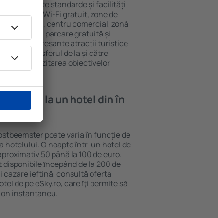
r au diferite standarde și facilități
cvente sunt Wi-Fi gratuit, zone de
eif în cameră, centru comercial, zonă
pentru copii, parcare gratuită și
ele mai interesante atracții turistice
clud și transferul de la și către
curajează vizitarea obiectivelor
beemster.
e cazare la un hotel din în
ostbeemster poate varia în funcție de
ia hotelului. O noapte într-un hotel de
aproximativ 50 până la 100 de euro.
nt disponibile ȋncepând de la 200 de
 cazare ieftină, consultă oferta
el de pe eSky.ro, care ȋţi permite să
vion instantaneu.