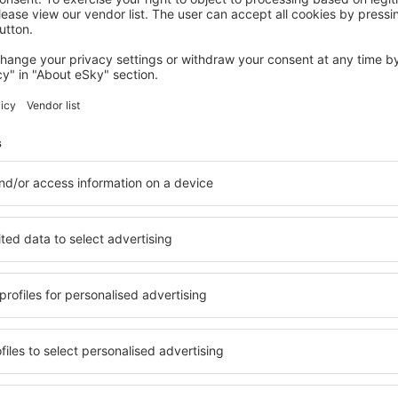
AMSTERDAM
Mövenpick Hotel Amsterdam City Centre
340
€
Amsterdam, 26 august 2026, 2 nopți
Vedeți mai multe hoteluri în Zuidoostbeemster
tbeemster
Zuidoostbeemst
hoteluri
bile în Zuidoostbeemster,