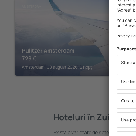
AMSTERDAM
Pulitzer Amsterdam
729
€
Amsterdam, 08 august 2026, 2 nopți
Hoteluri în Zuidoos
Există o varietate de hoteluri disponi