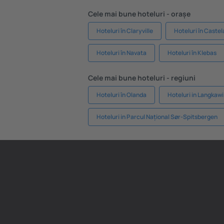
Cele mai bune hoteluri - orașe
Hoteluri în Claryville
Hoteluri în Castel
Hoteluri în Navata
Hoteluri în Klebas
Cele mai bune hoteluri - regiuni
Hoteluri în Olanda
Hoteluri in Langkawi
Hoteluri in Parcul Național Sør-Spitsbergen