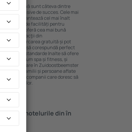
locație atractivă sunt câteva dintre
tel All-Inclusive de succes. Cele mai
eemster garantează cel mai înalt
 gamă largă de facilități pentru
rde ridicate oferă cea mai bună
ipalele distracţii din
ot folosi parcarea gratuită și pot
tament care să corespundă perfect
 hotelurile cu standarde ȋnalte să ofere
ellness precum spa și fitness, și
a mai bună cazare în Zuidoostbeemster
u cupluri, familii și persoane aflate
cum și pentru companii care doresc să
u angajații lor.
oi găsi ȋn hotelurile din în