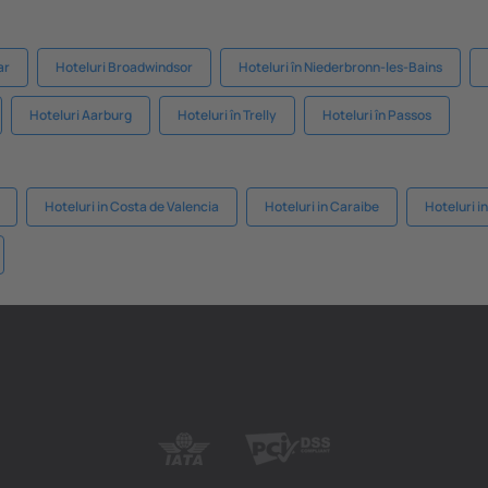
ar
Hoteluri Broadwindsor
Hoteluri în Niederbronn-les-Bains
Hoteluri Aarburg
Hoteluri în Trelly
Hoteluri în Passos
Hoteluri in Costa de Valencia
Hoteluri in Caraibe
Hoteluri i