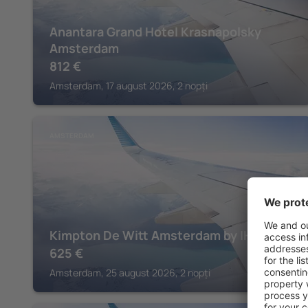
Anantara Grand Hotel Krasnapolsky
Amsterdam
812
€
Amsterdam, 17 august 2026, 2 nopți
AMSTERDAM
Kimpton De Witt Amsterdam by IHG
625
€
Amsterdam, 25 august 2026, 2 nopți