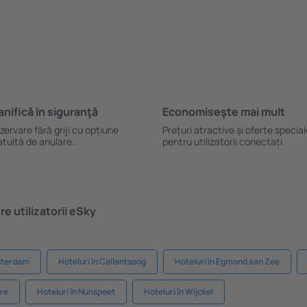
anifică ȋn siguranţă
Economiseşte mai mult
zervare fără griji cu opțiune
Prețuri atractive și oferte specia
atuită de anulare.
pentru utilizatorii conectați.
e utilizatorii eSky
msterdam
Hoteluri în Callantsoog
Hoteluri în Egmond aan Zee
ire
Hoteluri în Nunspeet
Hoteluri în Wijckel