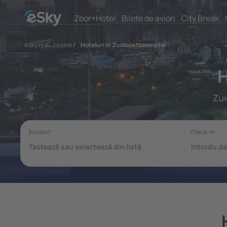
Zbor+Hotel
Bilete de avion
City Break
eSky.ro
/
cazare
/
Hoteluri în Zuidoostbeemster
H
Zui