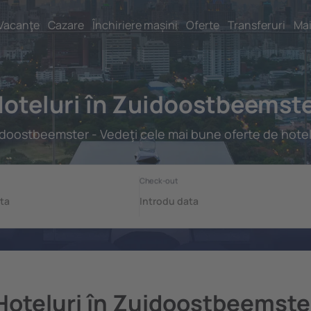
Vacanţe
Cazare
Închiriere mașini
Oferte
Transferuri
Mai
oteluri în Zuidoostbeemst
doostbeemster - Vedeţi cele mai bune oferte de hotel
Hoteluri în Zuidoostbeemste