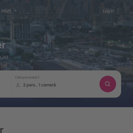
 mult
Log in
er
uri!
r