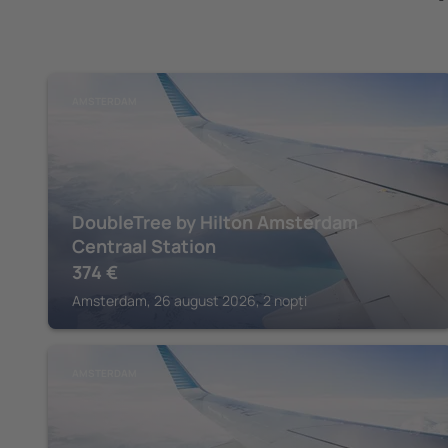
AMSTERDAM
DoubleTree by Hilton Amsterdam
Centraal Station
374
€
Amsterdam, 26 august 2026, 2 nopți
AMSTERDAM