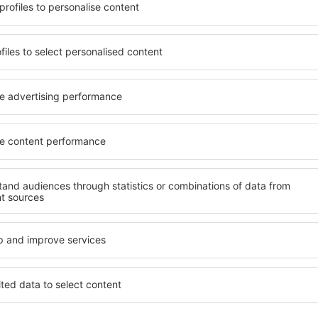
azare potrivită nevoilor sale.
O varietate de servicii și o 
andarde ȋnalte sau preferați
elementele cheie ale unui ho
 Cu ajutorul nostru puteți
bune hoteluri din Zuidoostb
ter} pentru orice buget!
standard pentru servicii și o
ru hotel, verificați
oaspeți. O cazare cu standa
re. Hotelurile în
locație, ȋn apropiere de princ
proape de atracţiile
Zuidoostbeemster. Oaspeții p
eparte de aglomerație. Toate
alege o cameră sau un apar
ngă sau perfecte doar pentru
nevoilor lor. Este posibil ca
şi alte oraşe din apropiere.
un meniu variabil, zone de w
 începeți să vă faceți
activități pentru copii. Ce
ie de afaceri!
este o alegere perfectă pentr
în călătorie de afaceri, pre
organizeze evenimente pentr
Zuidoostbeemster?
Ce fel de facilităţi v
Zuidoostbeemster?
l în Zuidoostbeemster este