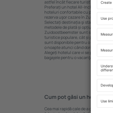
astfel încât fiecare turist poate găsi c
Preferați un hotel All-Inclusive cu st
hoteluri confortabile cu preţuri mici?
rezerva uşor cazare în Zuidoostbeems
Selectați destinația şi standardul pent
metodele de plată și opțiunile de anula
Zuidoostbeemster sunt situate atât a
turistice populare, cât și puțin mai d
sunt disponibile pentru o vacanță lu
o noapte atunci când doriţi să vizitaţi 
Alegeți hotelul care vi se potriveşte și
bagajele pentru o vacanţă sau călător
Cum pot găsi un hotel în 
Cea mai rapidă cale de a găsi un hote