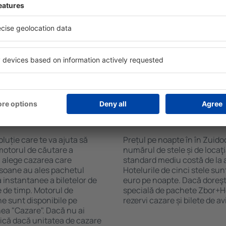
Sky. Baza mare de date cu
Hotelurile în Zuidoostbeemste
gă de opţiuni este o
pentru oaspeți. Cele mai fre
. Completați câmpurile
wellness cu SPA, mini bar/s
, alegeți data de check-in și
de luat masa, zonă de joacă 
eți, numărul de camere şi
broșuri informative despre c
a cazarea disponibilă ȋn
din zonă. Unele proprietăți in
r distanța de la hotel ȋn
aeroport. Uneori, acestea în
clasificarea hotelului.
turistice de top în Zuidoost
n în
Cât costă o noapte d
Zuidoostbeemster?
luție care te va ajuta să
Prețul pe noapte în în Zuido
motorul de căutare a
numărul de stele și de locaţ
i alege cazarea care
standard mediu costă de la 
rsoane au ales pachetul
Hotelurile de cinci stele su
instantanee a biletelor de
euro pe noapte. Dacă doreşti
ie de timp. Motorul de
specială de pachete Zbor+Hot
ne sunt disponibile pe
rezervi cazare și bilete de a
nea "Cazare". Dacă nu ai
ifică dacă unitatea de cazare