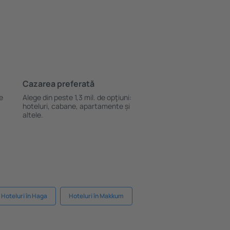
Cazarea preferată
le
Alege din peste 1,3 mil. de opţiuni:
hoteluri, cabane, apartamente și
altele.
Hoteluri în Haga
Hoteluri în Makkum