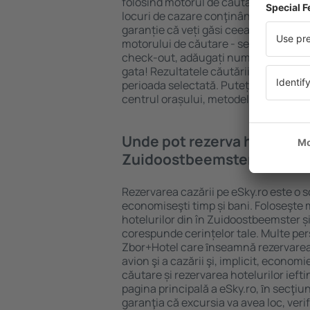
folosind motorul de căutare cazare e
locuri de cazare conţinând o gamă lar
garanție că veți găsi ceea ce căutați
motorului de căutare - selectați locul
check-out, adăugați numărul de oasp
gata! Rezultatele căutării vă vor arăt
perioada selectată. Puteți verifica uşo
centrul orașului, metodele de plată și 
Unde pot rezerva hoteluri ȋ
Zuidoostbeemster?
Rezervarea cazării pe eSky.ro este o so
economiseşti timp și bani. Foloseşte 
hotelurilor din în Zuidoostbeemster ș
corespunde cerințelor tale. Multe pe
Zbor+Hotel care ȋnseamnă rezervarea 
avion şi a cazării şi, implicit, econom
căutare și rezervarea hotelurilor iefti
pagina principală a eSky.ro, ȋn secţiu
garanţia că excursia va avea loc, ver