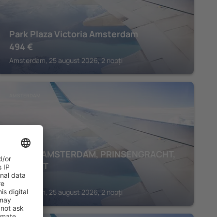
Park Plaza Victoria Amsterdam
494
€
Amsterdam, 25 august 2026, 2 nopți
AMSTERDAM
ANDAZ AMSTERDAM, PRINSENGRACHT,
BY HYATT
860
€
Amsterdam, 25 august 2026, 2 nopți