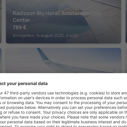
Radisson Blu Hotel, Amsterdam City
Center
789
€
Amsterdam, 14 august 2026, 2 nopți
AMSTERDAM
Clayton Hotel Amsterdam American
473
€
Amsterdam, 15 august 2026, 2 nopți