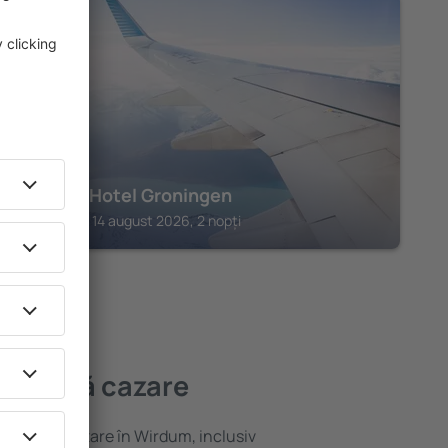
GRONINGEN
Bastion Hotel Groningen
Groningen, 14 august 2026, 2 nopți
ai bună cazare
variată de cazare în Wirdum, inclusiv