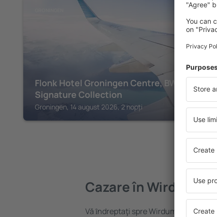
GRONINGEN
Flonk Hotel Groningen Centre, BW
Signature Collection
Groningen, 14 august 2026, 2 nopți
Cazare în Wirdum
Vă ȋndreptaţi spre Wirdum? Găsiți caz