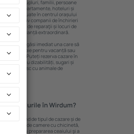
 persoană, cupluri, familii, persoane
i pot sta în apartamente, hoteluri și
e și sunt situate în centrul orașului
piere, inclusiv companii de închirieri
ine, centre de reparaţii și locuri de
antează o vacanță extraordinară.
 Wirdum, veţi găsi imediat una care să
t ce aveți nevoie pentru vacanță sau
nația aleasă. Puteți rezerva cazare în
ersoanele cu dizabilități, sugari și
care călătoresc cu animale de
oferă hotelurile în Wirdum?
n Wirdum depind de tipul de cazare și de
pot beneficia de camere cu chicinetă,
ensile pentru prepararea ceaiului şi a