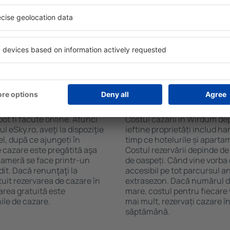
um. Filtrarea rezultatelor în
cafelei, prosoape și acces la
de stele, evaluările
gratuită, pot comanda o mas
 opțiunea de anulare gratuită
hotel cu piscină. În plus, po
fel veți putea găsi cazare în
proprietăți care oferă transp
cție de nevoile
cazare sau un pachet
n Wirdum?
Cât costă cazarea î
ot fi făcute online. Atunci
Costul cazării în Wirdum dep
 eSky.ro, aveţi la dispoziţie
ieftine proprietăți includ ha
el, după ce ajungeți în
timp ce hotelurile și aparta
 cazare este pregătită aşa
Costul rezervării depinde de
 cameră se face printr-un
de oaspeți. Când vine vorba
dit. Dacă renunţaţi la
accesibil pe tot parcursul an
tuit rezervarea de cazare în
extrasezon. Dacă numărul d
rea gratuită este
mare, costul pentru fiecare 
ile de cazare.
mai mult, rezervați cazare 
săptămână.