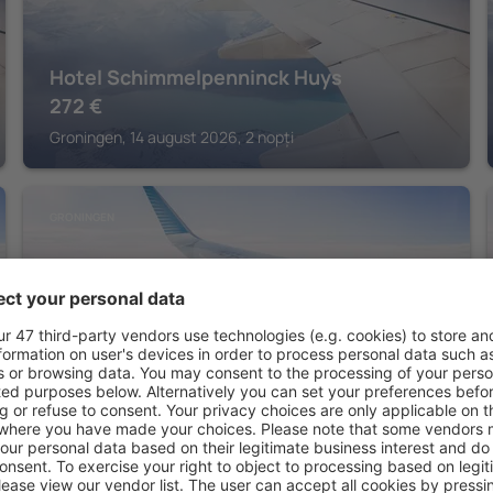
Hotel Schimmelpenninck Huys
272
€
Groningen, 14 august 2026, 2 nopți
GRONINGEN
The Hogg House
297
€
Groningen, 14 august 2026, 2 nopți