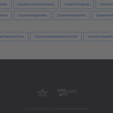
eiler
Cazare în Schwarzenberg
Cazare în Sagriès
Cazare în
Alanno
Cazare în Engenville
Cazare în Numurkah
Cazare în 
ant National Park
Cazare in Macedonia Centrală
Cazare in South B
Copyright © eSky.ro. Toate drepturile rezervate.