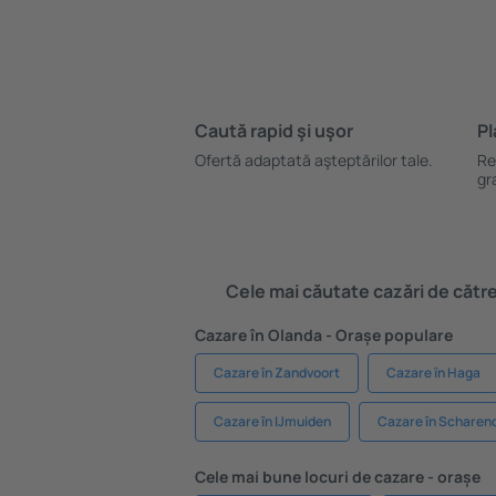
Caută rapid şi uşor
Pl
Ofertă adaptată aşteptărilor tale.
Re
gr
Cele mai căutate cazări de către 
Cazare în Olanda - Orașe populare
Cazare în Zandvoort
Cazare în Haga
Cazare în IJmuiden
Cazare în Scharend
Cele mai bune locuri de cazare - orașe