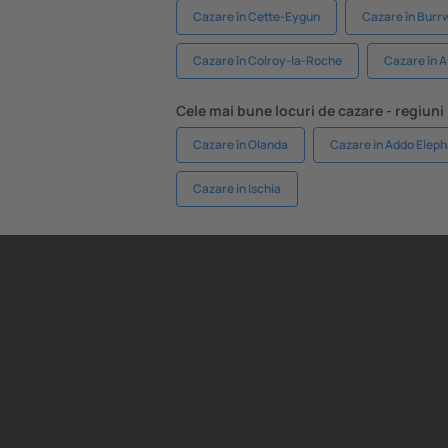
Cazare în Cette-Eygun
Cazare în Burrw
Cazare în Colroy-la-Roche
Cazare în 
Cele mai bune locuri de cazare - regiuni
Cazare în Olanda
Cazare in Addo Eleph
Cazare in Ischia