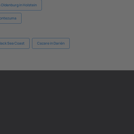
 Oldenburg in Holstein
Montezuma
lack Sea Coast
Cazare in Darién