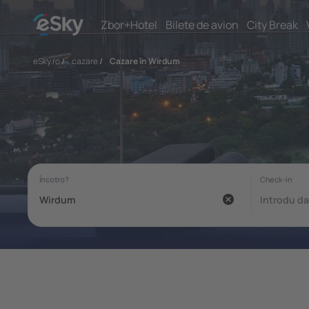
Zbor+Hotel
Bilete de avion
City Break
eSky.ro
/
cazare
/
Cazare în Wirdum