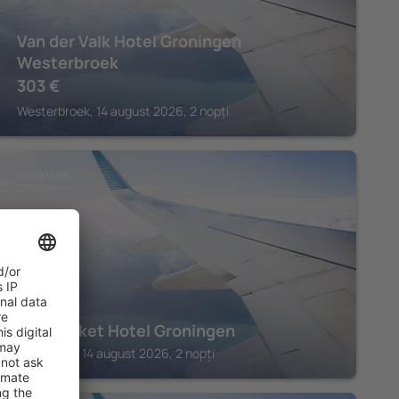
Van der Valk Hotel Groningen
Westerbroek
303
€
Westerbroek, 14 august 2026, 2 nopți
GRONINGEN
The Market Hotel Groningen
Groningen, 14 august 2026, 2 nopți