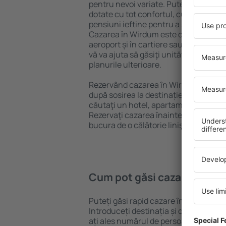
pentru nevoi variate. Puteți beneficia
dotate cu tot confortul, cu numeroase 
pensiuni ieftine pentru a sta câteva zi
Cazarea în Wirdum este disponibilă în
aeroport și în cartiere sau regiuni ma
vă va ajuta să găsiţi unităţi de cazare 
planurile ulterioare.
Rezervând cazarea în Wirdum mai dev
după sosirea la destinație vă puteţi rel
căutaţi un hotel, apartament sau altă
Rezervaţi cazarea înainte de călătoria
bucura de o călătorie liniştită.
Cum pot găsi cazare în Wi
Puteți găsi rapid cazare în Wirdum fo
Introduceți destinația și datele de c
ați ales numărul de persoane, motorul