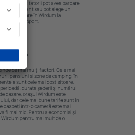
 internet. Vizitatorii pot avea parcare
ă la restaurant sau pot alege un
t rezerva cazare în Wirdum la
ort de la aeroport.
n Wirdum?
inde de mai mulți factori. Cele mai
nuri, pensiuni și zone de camping, în
mentele sunt cele mai costisitoare.
 perioadă, durata șederii și numărul
 de cazare, oraşul Wirdum este
ului, dar cele mai bune tarife sunt în
e oaspeţi ȋntr-o cameră este mai
va fi mai mic. Pentru a economisi şi
în Wirdum pentru mai mult de o