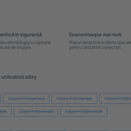
anifică ȋn siguranţă
Economiseşte mai mult
zervare fără griji cu opțiune
Prețuri atractive și oferte specia
atuită de anulare.
pentru utilizatorii conectați.
utilizatorii eSky
Cazare în Kamperland
Cazare în Amsterdam
Cazare în Calla
ijke
Cazare în Stavenisse
Cazare în Oosterwolde