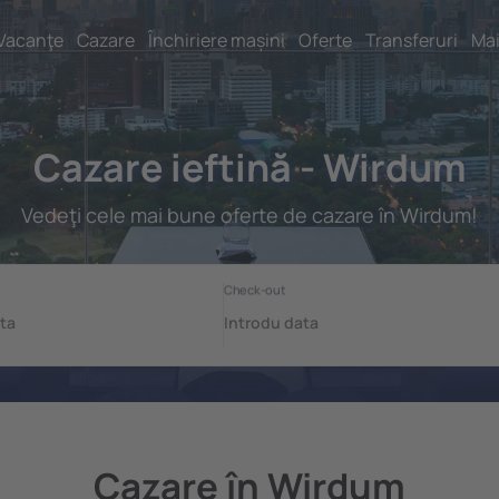
Vacanţe
Cazare
Închiriere mașini
Oferte
Transferuri
Mai
Cazare ieftină - Wirdum
Vedeţi cele mai bune oferte de cazare în Wirdum!
Cazare în Wirdum