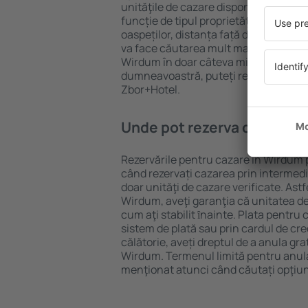
unităţile de cazare disponibile în Wird
funcție de tipul proprietăţii, numărul 
oaspeților, distanța față de centru și
va face căutarea mult mai ușoară. Ast
Wirdum în doar câteva minute. În fun
dumneavoastră, puteți rezerva doar 
Zbor+Hotel.
Unde pot rezerva cazare î
Rezervările pentru cazare în Wirdum p
când rezervați cazarea prin intermediul
doar unităţi de cazare verificate. Astf
Wirdum, aveţi garanţia că unitatea de
cum aţi stabilit ȋnainte. Plata pentru
sistem de plată sau prin cardul de cre
călătorie, aveți dreptul de a anula gra
Wirdum. Termenul limită pentru anula
menţionat atunci când căutați opţiun