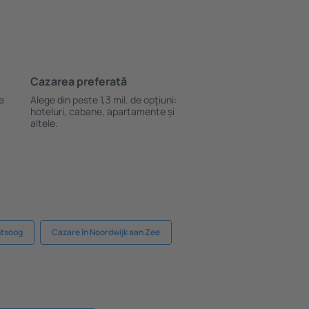
Cazarea preferată
le
Alege din peste 1,3 mil. de opţiuni:
hoteluri, cabane, apartamente și
altele.
ntsoog
Cazare în Noordwijk aan Zee