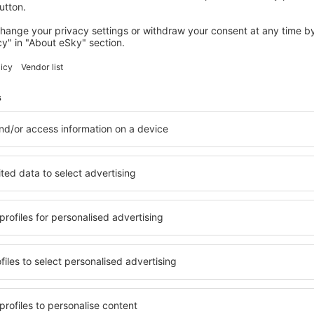
GRONINGEN
Martini Hotel
Groningen, 14 august 2026, 2 nopți
Vedeţi mai multe oferte în Wirdum
Wirdum – cea m
are pentru fiecare buget şi
Puteți alege dintr-o ofertă 