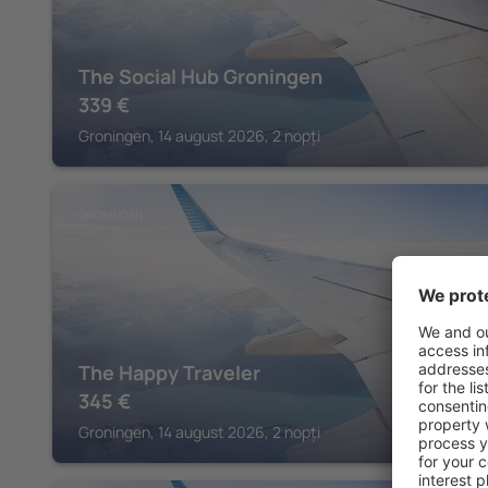
The Social Hub Groningen
339
€
Groningen, 14 august 2026, 2 nopți
GRONINGEN
The Happy Traveler
345
€
Groningen, 14 august 2026, 2 nopți