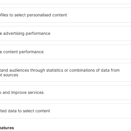
 de proprietăți spațioase,
proprietăți pentru o singură
facilități, precum și de
ȋn vârstă și grupuri. Oaspeţi
le în timpul unui city break.
pensiuni care oferă intimitat
 centrul orașului, lângă
Wirdum. Facilitățile din apro
i puțin populare. Acest lucru
auto, transport public, magaz
în funcție de nevoi și de
relaxare sau distracţie, gar
Dacă doriţi cazare de lux în
reme, aveți garanţia că
se potrivească. Veți găsi to
axa, fără a fi nevoie să
călătoria de afaceri la desti
 unitate de cazare.
Wirdum cu facilități pentru p
 spre Wirdum și vă veţi
copii, precum și pentru cei 
companie.
rdum?
Ce fel de facilităţi 
losind un motor de căutare.
Facilitățile proprietăţilor î
heck-in și check-out. După ce
numărul de stele. Oaspeții 
 de căutare va afișa
balcon, aer condiționat, ust