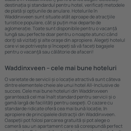
destinația şi standardul pentru hotel, verificați metodele
de plată și opțiunile de anulare. Hotelurile în
Waddinxveen sunt situate atât aproape de atracţiile
turistice populare, cât și puțin mai departe de
aglomerație. Toate sunt disponibile pentru o vacanță
lungă sau perfecte doar pentru o noapte atunci când
doriţi să vizitaţi şi alte oraşe din apropiere. Alegeți hotelul
care vi se potriveşte și începeți să vă faceți bagajele
pentru o vacanţă sau călătorie de afaceri!
Waddinxveen – cele mai bune hoteluri
O varietate de servicii și o locație atractivă sunt câteva
dintre elementele cheie ale unui hotel All-Inclusive de
succes. Cele mai bune hoteluri din Waddinxveen
garantează cel mai înalt standard pentru servicii și o
gamă largă de facilități pentru oaspeți. O cazare cu
standarde ridicate oferă cea mai bună locație, ȋn
apropiere de principalele distracţii din Waddinxveen.
Oaspeții pot folosi parcarea gratuită și pot alege o
cameră sau un apartament care să corespundă perfect