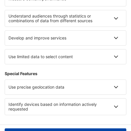
Hoteluri în Acqui Terme
Hoteluri în Thorshofn
Cele mai bune hoteluri - regiuni
Hoteluri în Olanda
Hoteluri in Regiunea Antalya
Hoteluri în Tobago
Hoteluri in Chiemsee
Hoteluri in Parcul Național Lassen Volcanic
Hoteluri in Tirol