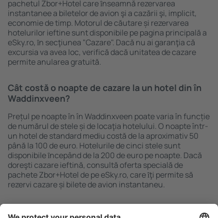
pachetul Zbor+Hotel care ȋnseamnă rezervarea
instantanee a biletelor de avion şi a cazării şi, implicit,
economie de timp. Motorul de căutare și rezervarea
hotelurilor ieftine sunt disponibile pe pagina principală a
eSky.ro, ȋn secţiunea "Cazare". Dacă nu ai garanţia că
excursia va avea loc, verifică dacă unitatea de cazare
permite anularea gratuită.
Cât costă o noapte de cazare la un hotel din în
Waddinxveen?
Prețul pe noapte în în Waddinxveen poate varia în funcție
de numărul de stele și de locaţia hotelului. O noapte într-
un hotel de standard mediu costă de la aproximativ 50
până la 100 de euro. Hotelurile de cinci stele sunt
disponibile ȋncepând de la 200 de euro pe noapte. Dacă
doreşti cazare ieftină, consultă oferta specială de
pachete Zbor+Hotel de pe eSky.ro, care ȋţi permite să
rezervi cazare și bilete de avion instantaneu.