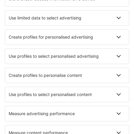
Hoteluri în Olanda - Orașe populare
Hoteluri în Callantsoog
Hoteluri în Kamperland
Hoteluri în Haga
Hoteluri în Egmond aan Zee
Hoteluri în Amsterdam
Hoteluri în Sint Maartensvlotbrug
Hoteluri în Stavenisse
Hoteluri în Volendam
Hoteluri în Kortgene
Hoteluri în Sneek
Cele mai bune hoteluri - orașe
Hoteluri în Poddubtsy
Hoteluri în June Lake
Hoteluri în Hurlingham
Hoteluri în Arroyomolinos de León
Hoteluri în Taumarunui
Hoteluri în Morazzone
Hoteluri în Lanžhot
Hoteluri în Bosel