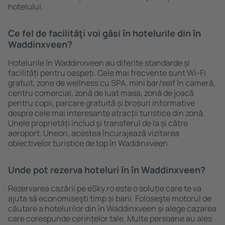
hotelului.
Ce fel de facilităţi voi găsi ȋn hotelurile din în
Waddinxveen?
Hotelurile în Waddinxveen au diferite standarde și
facilități pentru oaspeți. Cele mai frecvente sunt Wi-Fi
gratuit, zone de wellness cu SPA, mini bar/seif în cameră,
centru comercial, zonă de luat masa, zonă de joacă
pentru copii, parcare gratuită și broșuri informative
despre cele mai interesante atracții turistice din zonă.
Unele proprietăți includ și transferul de la și către
aeroport. Uneori, acestea încurajează vizitarea
obiectivelor turistice de top în Waddinxveen.
Unde pot rezerva hoteluri ȋn în Waddinxveen?
Rezervarea cazării pe eSky.ro este o soluție care te va
ajuta să economiseşti timp și bani. Foloseşte motorul de
căutare a hotelurilor din în Waddinxveen și alege cazarea
care corespunde cerințelor tale. Multe persoane au ales