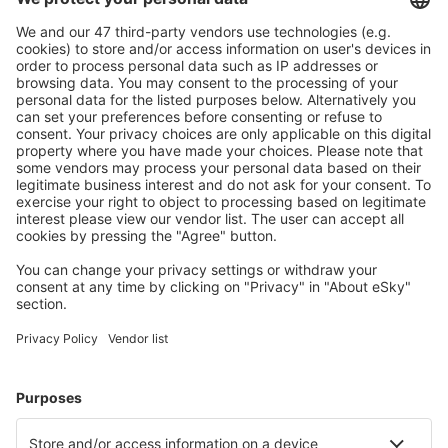
Caută rapid şi uşor
Ofertă adaptată aşteptărilor tale.
Planifică ȋn siguranţă
Rezervare fără griji cu opțiune gratuită de anulare.
Economiseşte mai mult
Prețuri atractive și oferte speciale pentru utilizatorii
conectați.
Cazarea preferată
Alege din peste 1,3 mil. de opţiuni: hoteluri, cabane,
apartamente și altele.
Cele mai căutate hoteluri de către utilizatorii eSky