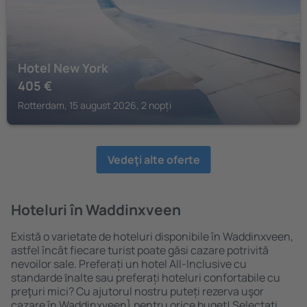
Hotel New York
405
€
Rotterdam, 15 august 2026, 2 nopți
Vedeţi alte oferte
Hoteluri în Waddinxveen
Există o varietate de hoteluri disponibile în Waddinxveen,
astfel încât fiecare turist poate găsi cazare potrivită
nevoilor sale. Preferați un hotel All-Inclusive cu
standarde ȋnalte sau preferați hoteluri confortabile cu
preţuri mici? Cu ajutorul nostru puteți rezerva uşor
cazare în Waddinxveen} pentru orice buget! Selectați