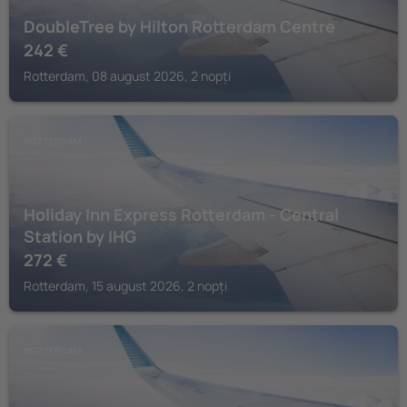
DoubleTree by Hilton Rotterdam Centre
242
€
Rotterdam, 08 august 2026, 2 nopți
ROTTERDAM
Holiday Inn Express Rotterdam - Central
Station by IHG
272
€
Rotterdam, 15 august 2026, 2 nopți
ROTTERDAM