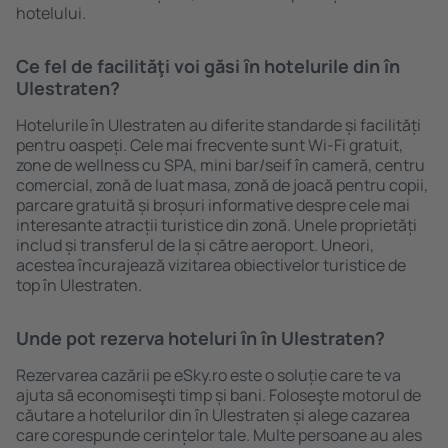
hotelului.
Ce fel de facilităţi voi găsi ȋn hotelurile din în
Ulestraten?
Hotelurile în Ulestraten au diferite standarde și facilități
pentru oaspeți. Cele mai frecvente sunt Wi-Fi gratuit,
zone de wellness cu SPA, mini bar/seif în cameră, centru
comercial, zonă de luat masa, zonă de joacă pentru copii,
parcare gratuită și broșuri informative despre cele mai
interesante atracții turistice din zonă. Unele proprietăți
includ și transferul de la și către aeroport. Uneori,
acestea încurajează vizitarea obiectivelor turistice de
top în Ulestraten.
Unde pot rezerva hoteluri ȋn în Ulestraten?
Rezervarea cazării pe eSky.ro este o soluție care te va
ajuta să economiseşti timp și bani. Foloseşte motorul de
căutare a hotelurilor din în Ulestraten și alege cazarea
care corespunde cerințelor tale. Multe persoane au ales