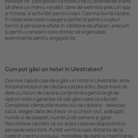
nevoilor lor. Este posibil ca hotelurile cu standarde ȋnalte
să ofere un meniu variabil, zone de wellness precum spa
și fitness, și activități pentru copii. Cea mai bună cazare
în Ulestraten este o alegere perfectă pentru cupluri,
familii și persoane aflate în călătorie de afaceri, precum
și pentru companii care doresc să organizeze
evenimente pentru angajații lor.
Cum pot găsi un hotel în Ulestraten?
Cea mai rapidă cale de a găsi un hotel în Ulestraten este
folosind motorul de căutare cazare eSky. Baza mare de
date cu locuri de cazare conţinând o gamă largă de
opţiuni este o garanție că veți găsi ceea ce căutați.
Completați câmpurile motorului de căutare - selectați
locul, alegeți data de check-in și check-out, adăugați
numărul de oaspeți, numărul de camere şi gata!
Rezultatele căutării vă vor arăta cazarea disponibilă ȋn
perioada selectată. Puteți verifica uşor distanța de la
hotel ȋn centrul orașului, metodele de plată și clasificarea