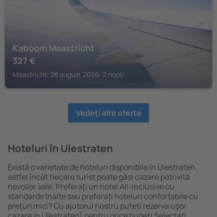
Kaboom Maastricht
327
€
Maastricht, 28 august 2026, 2 nopți
Vedeţi alte oferte
Hoteluri în Ulestraten
Există o varietate de hoteluri disponibile în Ulestraten,
astfel încât fiecare turist poate găsi cazare potrivită
nevoilor sale. Preferați un hotel All-Inclusive cu
standarde ȋnalte sau preferați hoteluri confortabile cu
preţuri mici? Cu ajutorul nostru puteți rezerva uşor
cazare în Ulestraten} pentru orice buget! Selectați