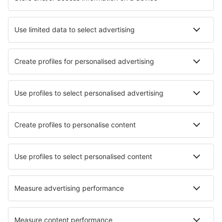
Hoteluri în Olanda - Orașe populare
Hoteluri în Egmond aan Zee
Hoteluri în Amsterdam
Hoteluri în Haga
Hoteluri în Callantsoog
Hoteluri în Kamperland
Hoteluri în Hippolytushoef
Hoteluri în Heeg
Hoteluri în Lunteren
Hoteluri în Uitgeest
Hoteluri în Deventer
Cele mai bune hoteluri - orașe
Hoteluri în Cenes de la Vega
Hoteluri în Mary Esther
Hoteluri în Tenterfield
Hoteluri în Kuźnia Raciborska
Hoteluri în Klais
Hoteluri în Kastraki
Hoteluri Jbaa
Hoteluri în Radlje ob Dravi
Hoteluri în Berástegui