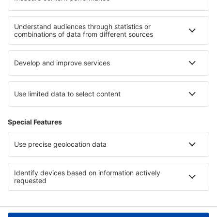
Hoteluri în San Pablo
Cele mai bune hoteluri - regiuni
Hoteluri în Olanda
Hoteluri in Penang
Hoteluri la Cascada Victoria
Hoteluri in Bavarian Alps
Hoteluri în Parcul Național Babiogórski
Hoteluri in Italian Alps