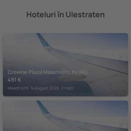
Hoteluri în Ulestraten
MAASTRICHT
Crowne Plaza Maastricht by IHG
491
€
Maastricht, 14 august 2026, 2 nopți
MAASTRICHT