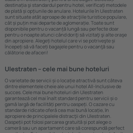
destinația şi standardul pentru hotel, verificați metodele
de plată și opțiunile de anulare. Hotelurile în Ulestraten
sunt situate atât aproape de atracţiile turistice populare,
cât și puțin mai departe de aglomerație. Toate sunt
disponibile pentru o vacanță lungă sau perfecte doar
pentru o noapte atunci când doriţi să vizitaţi şi alte oraşe
din apropiere. Alegeți hotelul care vi se potriveşte și
începeți să vă faceți bagajele pentru o vacanţă sau
călătorie de afaceri!
Ulestraten – cele mai bune hoteluri
O varietate de servicii și o locație atractivă sunt câteva
dintre elementele cheie ale unui hotel All-Inclusive de
succes. Cele mai bune hoteluri din Ulestraten
garantează cel mai înalt standard pentru servicii și o
gamă largă de facilități pentru oaspeți. O cazare cu
standarde ridicate oferă cea mai bună locație, ȋn
apropiere de principalele distracţii din Ulestraten.
Oaspeții pot folosi parcarea gratuită și pot alege o
cameră sau un apartament care să corespundă perfect