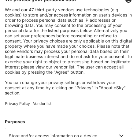
Caută rapid şi uşor
Ofertă adaptată aşteptărilor tale.
Planifică ȋn siguranţă
Rezervare fără griji cu opțiune gratuită de anulare.
Economiseşte mai mult
Prețuri atractive și oferte speciale pentru utilizatorii
conectați.
Cazarea preferată
Alege din peste 1,3 mil. de opţiuni: hoteluri, cabane,
apartamente și altele.
Cele mai căutate hoteluri de către utilizatorii eSky