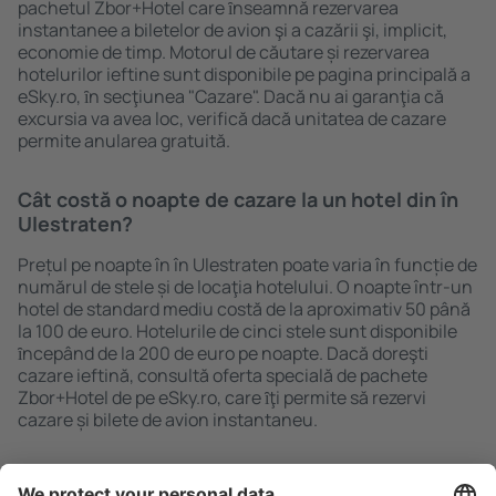
pachetul Zbor+Hotel care ȋnseamnă rezervarea
instantanee a biletelor de avion şi a cazării şi, implicit,
economie de timp. Motorul de căutare și rezervarea
hotelurilor ieftine sunt disponibile pe pagina principală a
eSky.ro, ȋn secţiunea "Cazare". Dacă nu ai garanţia că
excursia va avea loc, verifică dacă unitatea de cazare
permite anularea gratuită.
Cât costă o noapte de cazare la un hotel din în
Ulestraten?
Prețul pe noapte în în Ulestraten poate varia în funcție de
numărul de stele și de locaţia hotelului. O noapte într-un
hotel de standard mediu costă de la aproximativ 50 până
la 100 de euro. Hotelurile de cinci stele sunt disponibile
ȋncepând de la 200 de euro pe noapte. Dacă doreşti
cazare ieftină, consultă oferta specială de pachete
Zbor+Hotel de pe eSky.ro, care ȋţi permite să rezervi
cazare și bilete de avion instantaneu.