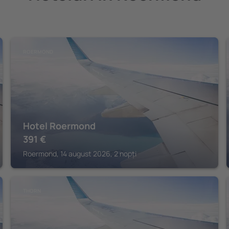
ROERMOND
Hotel Roermond
391
€
Roermond, 14 august 2026, 2 nopți
THORN