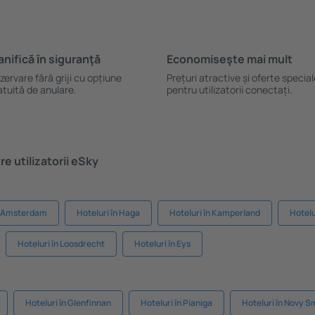
anifică ȋn siguranţă
Economiseşte mai mult
zervare fără griji cu opțiune
Prețuri atractive și oferte specia
atuită de anulare.
pentru utilizatorii conectați.
e utilizatorii eSky
în Amsterdam
Hoteluri în Haga
Hoteluri în Kamperland
Hotelu
Hoteluri în Loosdrecht
Hoteluri în Eys
Hoteluri în Glenfinnan
Hoteluri în Pianiga
Hoteluri în Novy 