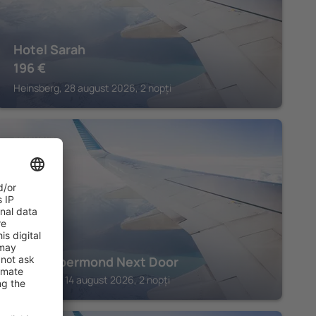
Hotel Sarah
196
€
Heinsberg, 28 august 2026, 2 nopți
ROERMOND
Hotel Roermond Next Door
Roermond, 14 august 2026, 2 nopți