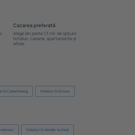
Cazarea preferată
le
Alege din peste 1,3 mil. de opţiuni:
hoteluri, cabane, apartamente și
altele.
ri în Callantsoog
Hoteluri în Grouw
Smokovec
Hoteluri în Vendin-le-Vieil