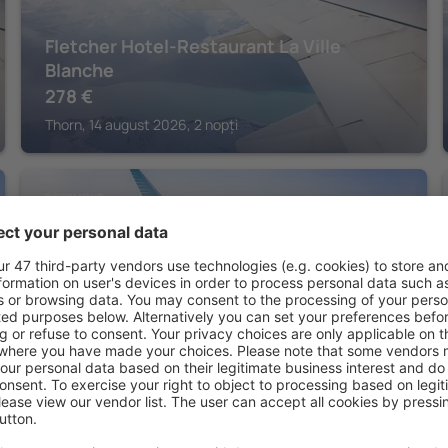
Fletcher Hotel-Restaurant La Ville
Blanche
278
€
Thorn, 14 august 2026, 2 nopți
ROERMOND
Het Arresthuis
Roermond, 14 august 2026, 2 nopți