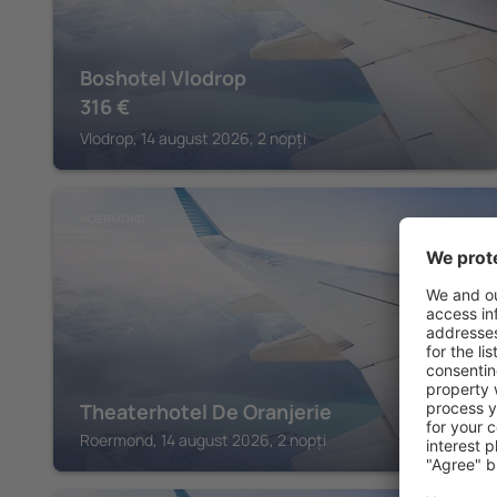
Boshotel Vlodrop
316
€
Vlodrop, 14 august 2026, 2 nopți
ROERMOND
Theaterhotel De Oranjerie
Roermond, 14 august 2026, 2 nopți