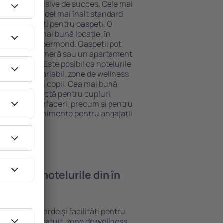
tel All-Inclusive de succes. Cele mai
garantează cel mai înalt standard
gă de facilități pentru oaspeți. O
 oferă cea mai bună locație, ȋn
stracţii din Roermond. Oaspeții pot
 pot alege o cameră sau un apartament
voilor lor. Este posibil ca hotelurile
 un meniu variabil, zone de wellness
ivități pentru copii. Cea mai bună
legere perfectă pentru cupluri,
 călătorie de afaceri, precum și pentru
ganizeze evenimente pentru angajații
oi găsi ȋn hotelurile din în
erite standarde și facilități pentru
sunt Wi-Fi gratuit, zone de wellness