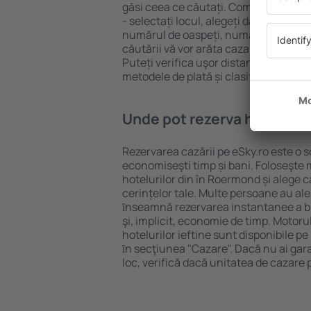
găsi ceea ce căutați. Completați câm
- selectați locul, alegeți data de che
numărul de oaspeți, numărul de camer
căutării vă vor arăta cazarea disponib
Puteți verifica uşor distanța de la hot
metodele de plată și clasificarea hote
Unde pot rezerva hoteluri 
Rezervarea cazării pe eSky.ro este o so
economiseşti timp și bani. Foloseşte 
hotelurilor din în Roermond și alege
cerințelor tale. Multe persoane au al
ȋnseamnă rezervarea instantanee a bile
şi, implicit, economie de timp. Motoru
hotelurilor ieftine sunt disponibile pe
ȋn secţiunea "Cazare". Dacă nu ai gar
loc, verifică dacă unitatea de cazare 