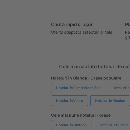
Caută rapid şi uşor
Pl
Ofertă adaptată aşteptărilor tale.
Re
gr
Cele mai căutate hoteluri de cătr
Hoteluri în Olanda - Orașe populare
Hoteluri în Egmond aan Zee
Hoteluri 
Hoteluri în Veere
Hoteluri în Rheden
Cele mai bune hoteluri - orașe
Hoteluri în Qintong
Hoteluri în Bursins