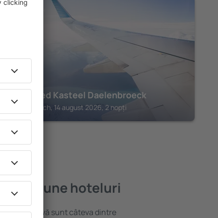
HERKENBOSCH
Landgoed Kasteel Daelenbroeck
Herkenbosch, 14 august 2026, 2 nopți
e mai bune hoteluri
locație atractivă sunt câteva dintre