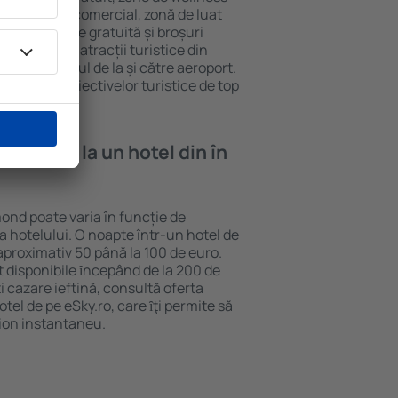
eră, centru comercial, zonă de luat
opii, parcare gratuită și broșuri
interesante atracții turistice din
d și transferul de la și către aeroport.
vizitarea obiectivelor turistice de top
e cazare la un hotel din în
ond poate varia în funcție de
ia hotelului. O noapte într-un hotel de
aproximativ 50 până la 100 de euro.
nt disponibile ȋncepând de la 200 de
 cazare ieftină, consultă oferta
el de pe eSky.ro, care ȋţi permite să
vion instantaneu.