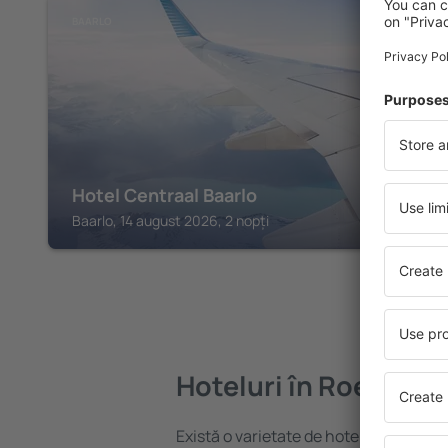
BAARLO
Hotel Centraal Baarlo
Baarlo, 14 august 2026, 2 nopți
Hoteluri în Roermon
Există o varietate de hoteluri disponi