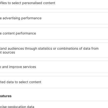
ită nevoilor sale. Preferați
elementele cheie ale unui ho
alte sau preferați hoteluri
bune hoteluri din Roermond 
rul nostru puteți rezerva
pentru servicii și o gamă lar
e buget! Selectați
cazare cu standarde ridicate
 verificați metodele de plată
apropiere de principalele di
 Roermond sunt situate atât
folosi parcarea gratuită și
re, cât și puțin mai departe
care să corespundă perfect ne
le pentru o vacanță lungă
cu standarde ȋnalte să ofere
ci când doriţi să vizitaţi şi
precum spa și fitness, și act
l care vi se potriveşte și
cazare în Roermond este o a
o vacanţă sau călătorie de
familii și persoane aflate în
companii care doresc să or
lor.
Roermond?
Ce fel de facilităţi v
Roermond?
l în Roermond este folosind
 mare de date cu locuri de
Hotelurile în Roermond au dif
uni este o garanție că veți
oaspeți. Cele mai frecvente 