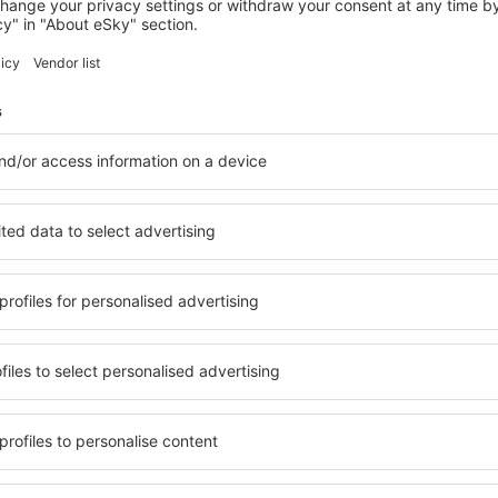
BAARLO
Fletcher Hotel Château De Raay
Baarlo, 14 august 2026, 2 nopți
Vedeți mai multe hoteluri în Roermond
d
Roermond – cel
bile în Roermond, astfel încât
O varietate de servicii și o 