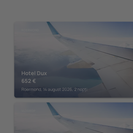
ROERMOND
Hotel Dux
652
€
Roermond, 14 august 2026, 2 nopți
VLODROP