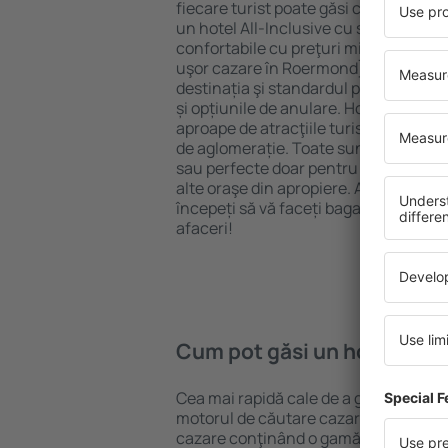
fiecare turist poate găsi cazare potriv
un hotel All-Inclusive cu standarde ȋn
confortabile cu preţuri mici? Cu ajuto
uşor cazare în Roermond} pentru oric
destinația şi standardul pentru hotel,
și opțiunile de anulare. Hotelurile în
aproape de atracţiile turistice popula
de aglomerație. Toate sunt disponibi
sau perfecte doar pentru o noapte atun
alte oraşe din apropiere. Alegeți hotelu
începeți să vă faceți bagajele pentru 
afaceri!
Cum pot găsi un hotel în 
Cea mai rapidă cale de a găsi un hote
motorul de căutare cazare eSky. Baza
cazare conţinând o gamă largă de opţi