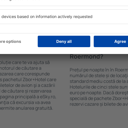
purile motorului de căutare
cu SPA, mini bar/seif în cam
ck-in și check-out, adăugați
masa, zonă de joacă pentru c
e şi gata! Rezultatele
informative despre cele mai 
ilă ȋn perioada selectată.
zonă. Unele proprietăți inclu
el ȋn centrul orașului,
Uneori, acestea încurajează 
lului.
în Roermond.
ȋn în Roermond?
Cât costă o noapte d
Roermond?
luție care te va ajuta să
motorul de căutare a
Prețul pe noapte în în Roerm
 cazarea care corespunde
numărul de stele și de locaţ
es pachetul Zbor+Hotel care
standard mediu costă de la 
telor de avion şi a cazării
Hotelurile de cinci stele su
l de căutare și rezervarea
euro pe noapte. Dacă doreşti
 pagina principală a eSky.ro,
specială de pachete Zbor+Hot
anţia că excursia va avea
rezervi cazare și bilete de a
permite anularea gratuită.