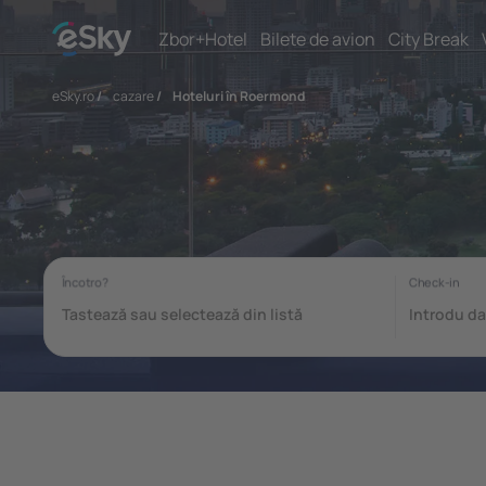
Zbor+Hotel
Bilete de avion
City Break
eSky.ro
/
cazare
/
Hoteluri în Roermond