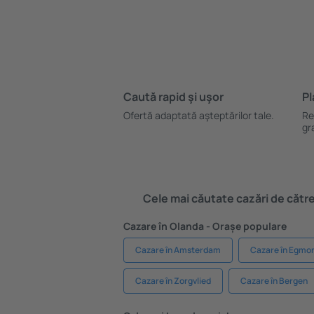
Caută rapid şi uşor
Pl
Ofertă adaptată aşteptărilor tale.
Re
gr
Cele mai căutate cazări de către 
Cazare în Olanda - Orașe populare
Cazare în Amsterdam
Cazare în Egmo
Cazare în Zorgvlied
Cazare în Bergen