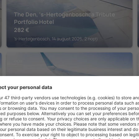
The Den, ‘s-Hertogenbosch, a Tribute
Portfolio Hotel
282
€
's-Hertogenbosch, 14 august 2026, 2 nopți
GILZE
Van der Valk Hotel Gilze - Tilburg
377
€
Gilze, 14 august 2026, 2 nopți