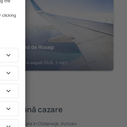
OISTERWIJK
Landgoed de Rosep
409
€
Oisterwijk, 14 august 2026, 2 nopți
a mai bună cazare
ariată de cazare în Oisterwijk, inclusiv