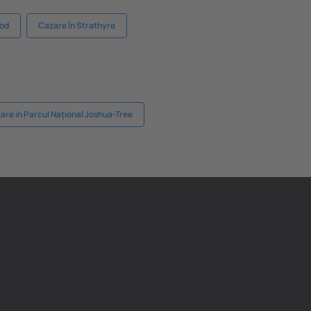
dod
Cazare în Strathyre
are in Parcul Național Joshua-Tree