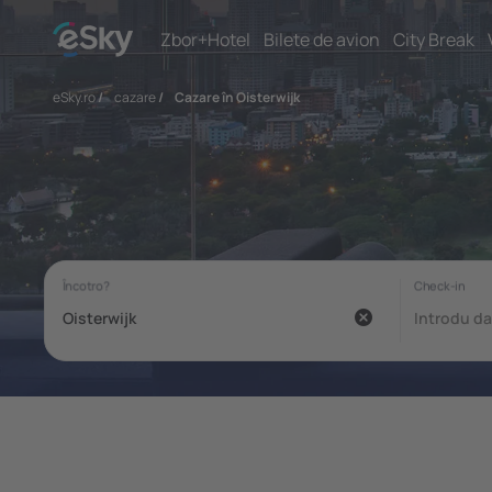
Zbor+Hotel
Bilete de avion
City Break
eSky.ro
/
cazare
/
Cazare în Oisterwijk