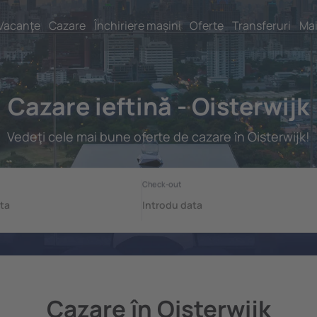
Vacanţe
Cazare
Închiriere mașini
Oferte
Transferuri
Mai
Cazare ieftină - Oisterwijk
Vedeţi cele mai bune oferte de cazare în Oisterwijk!
Cazare în Oisterwijk