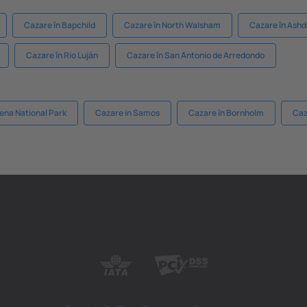
Cazare în Bapchild
Cazare în North Walsham
Cazare în Ash
Cazare în Río Luján
Cazare în San Antonio de Arredondo
lena National Park
Cazare in Samos
Cazare în Bornholm
Caz