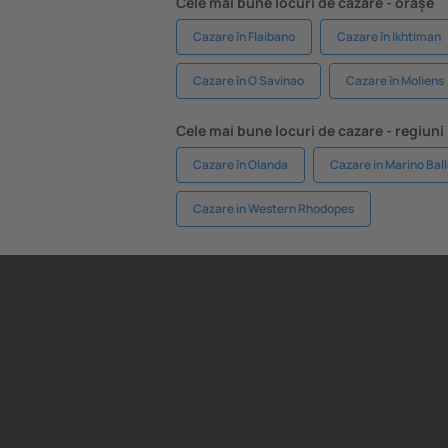
Cele mai bune locuri de cazare - orașe
Cazare în Flaibano
Cazare în Ikhtiman
Cazare în O Savinao
Cazare în Moliens
Cele mai bune locuri de cazare - regiuni
Cazare în Olanda
Cazare in Marino Bal
Cazare in Western Rhodopes