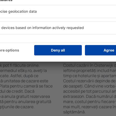
soane, motorul de căutare va
de numărul de stele. Oaspeț
 Oisterwijk. Filtrarea
chicinetă, balcon, aer condi
tăţii, numărul de stele,
ceaiului şi a cafelei, prosoap
e centru și opțiunea de
avea parcare gratuită, pot 
t mai ușoară. Astfel veți
alege un hotel cu piscină. În
r câteva minute. În funcție
la proprietăți care oferă tra
erva doar cazare sau un
 Oisterwijk?
Cât costă cazarea în
 pot fi făcute online.
Costul cazării în Oisterwijk 
ermediul eSky.ro, aveţi la
ieftine proprietăți includ ha
icate. Astfel, după ce
timp ce hotelurile și aparta
 că unitatea de cazare este
Costul rezervării depinde de
. Plata pentru cameră se face
de oaspeți. Când vine vorba 
dul de credit. Dacă
accesibil pe tot parcursul an
e a anula gratuit rezervarea
extrasezon. Dacă numărul d
ită pentru anularea gratuită
mare, costul pentru fiecare 
pţiunile de cazare.
mai mult, rezervați cazare î
săptămână.