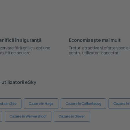
anifică ȋn siguranţă
Economiseşte mai mult
zervare fără griji cu opțiune
Prețuri atractive și oferte specia
atuită de anulare.
pentru utilizatorii conectați.
utilizatorii eSky
nd aan Zee
Cazare în Haga
Cazare în Callantsoog
Cazare în
Cazare în Wervershoof
Cazare în Diever