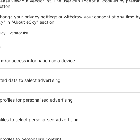
VELDHOVEN
Hotel 46
216
€
Veldhoven, 14 august 2026, 2 nopți
Vedeţi mai multe oferte în Oisterwijk
Oisterwijk – ce
cazare pentru fiecare buget
Puteți alege dintr-o ofertă v