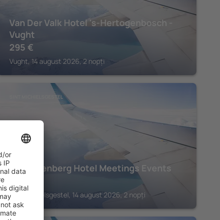
Van Der Valk Hotel 's-Hertogenbosch -
Vught
295
€
Vught, 14 august 2026, 2 nopți
SINT MICHIELSGESTEL
De Ruwenberg Hotel Meetings Events
267
€
Sint Michielsgestel, 14 august 2026, 2 nopți