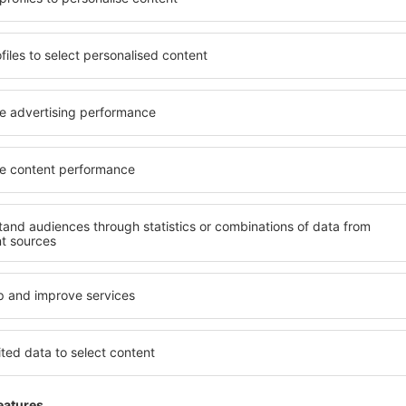
ia de proprietăți spațioase,
proprietăți pentru o singură
facilități, precum și de
ȋn vârstă și grupuri. Oaspeţi
le în timpul unui city break.
pensiuni care oferă intimitat
 în centrul orașului, lângă
Oisterwijk. Facilitățile din 
i puțin populare. Acest lucru
închirieri auto, transport pu
în funcție de nevoi și de
locuri de relaxare sau distr
extraordinară.
devreme, aveți garanţia că
Dacă doriţi cazare de lux în 
axa, fără a fi nevoie să
să se potrivească. Veți găsi
 unitate de cazare.
călătoria de afaceri la desti
spre Oisterwijk și vă veţi
Oisterwijk cu facilități pentr
copii, precum și pentru cei 
companie.
terwijk?
Ce fel de facilităţi o
Oisterwijk?
 folosind un motor de
ele de check-in și check-
Facilitățile proprietăţilor în