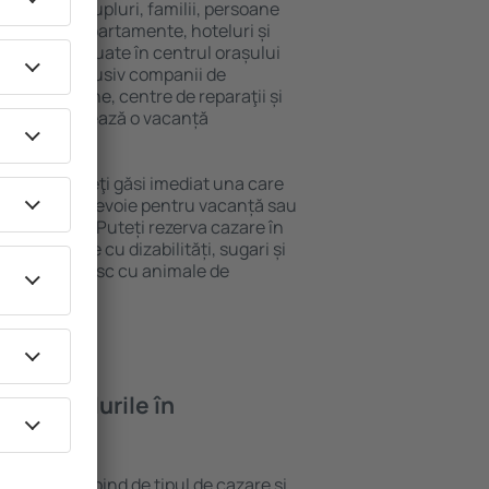
 persoană, cupluri, familii, persoane
i pot sta în apartamente, hoteluri și
e și sunt situate în centrul orașului
apropiere, inclusiv companii de
blic, magazine, centre de reparaţii și
acţie, garantează o vacanță
Oisterwijk, veţi găsi imediat una care
 tot ce aveți nevoie pentru vacanță sau
nația aleasă. Puteți rezerva cazare în
u persoanele cu dizabilități, sugari și
care călătoresc cu animale de
feră hotelurile în
 Oisterwijk depind de tipul de cazare și