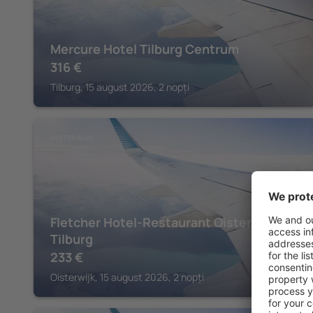
Mercure Hotel Tilburg Centrum
316
€
Tilburg, 15 august 2026, 2 nopți
OISTERWIJK
Fletcher Hotel-Restaurant Oisterwijk-
Tilburg
233
€
Oisterwijk, 15 august 2026, 2 nopți