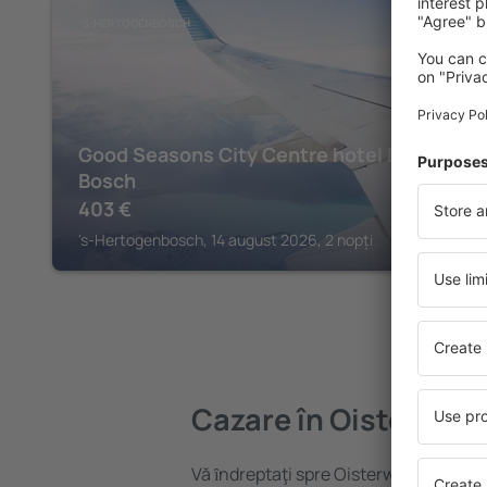
'S-HERTOGENBOSCH
Good Seasons City Centre hotel Den
Bosch
403
€
's-Hertogenbosch, 14 august 2026, 2 nopți
Cazare în Oisterwijk
Vă ȋndreptaţi spre Oisterwijk? Găsiți 