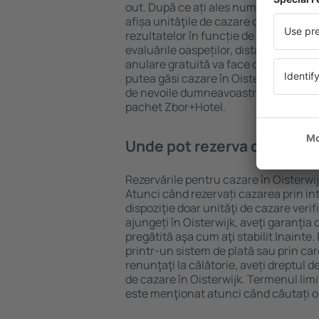
out. După ce ați ales numărul de per
afișa unităţile de cazare disponibile în
rezultatelor în funcție de tipul proprie
evaluările oaspeților, distanța față d
anulare gratuită va face căutarea mul
putea găsi cazare în Oisterwijk în doa
de nevoile dumneavoastră, puteți rez
pachet Zbor+Hotel.
Unde pot rezerva cazare în
Rezervările pentru cazare în Oisterwijk
Atunci când rezervați cazarea prin int
dispoziţie doar unităţi de cazare verif
ajungeți în Oisterwijk, aveţi garanţia
pregătită aşa cum aţi stabilit ȋnainte
printr-un sistem de plată sau prin car
renunţaţi la călătorie, aveți dreptul d
de cazare în Oisterwijk. Termenul lim
este menţionat atunci când căutați o