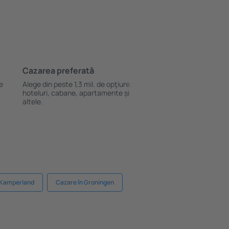
Cazarea preferată
le
Alege din peste 1,3 mil. de opţiuni:
hoteluri, cabane, apartamente și
altele.
 Kamperland
Cazare în Groningen