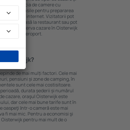
ii pot beneficia de camere cu
ționat, ustensile pentru prepararea
e și acces la internet. Vizitatorii pot
comanda o masă la restaurant sau pot
 plus, pot rezerva cazare în Oisterwijk
nsport de la aeroport.
 Oisterwijk?
depinde de mai mulți factori. Cele mai
nuri, pensiuni și zone de camping, în
mentele sunt cele mai costisitoare.
 perioadă, durata șederii și numărul
de cazare, oraşul Oisterwijk este
ului, dar cele mai bune tarife sunt în
e oaspeţi ȋntr-o cameră este mai
va fi mai mic. Pentru a economisi şi
n Oisterwijk pentru mai mult de o