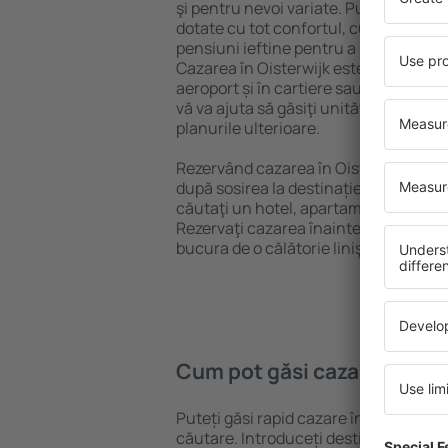
şi pentru nevoi variate. Puteți benefic
dotate cu tot confortul, cu numeroase 
pensiuni ieftine pentru a sta câteva zi
Cazarea în Oisterwijk este disponibilă
aeroport și în cartiere sau regiuni ma
vă va ajuta să găsiţi unităţi de cazare 
planurile ulterioare.
Rezervând cazarea în Oisterwijk mai 
după sosirea la destinație vă puteţi rel
căutaţi un hotel, apartament sau altă
Rezervaţi cazarea înainte de călătoria 
bucura de o călătorie liniştită.
Cum pot găsi cazare în Ois
Puteți găsi rapid cazare în Oisterwijk
căutare. Introduceți destinația și dat