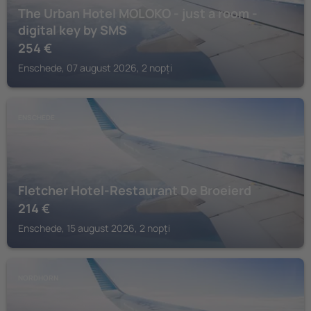
The Urban Hotel MOLOKO - just a room -
digital key by SMS
254
€
Enschede, 07 august 2026, 2 nopți
ENSCHEDE
Fletcher Hotel-Restaurant De Broeierd
214
€
Enschede, 15 august 2026, 2 nopți
NORDHORN