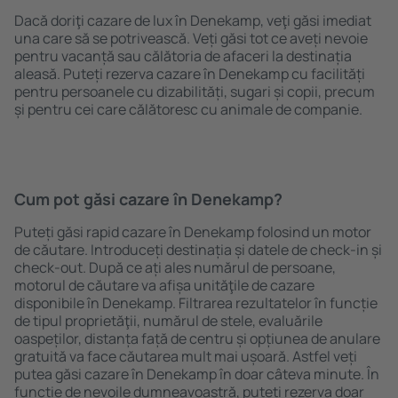
Dacă doriţi cazare de lux în Denekamp, veţi găsi imediat
una care să se potrivească. Veți găsi tot ce aveți nevoie
pentru vacanță sau călătoria de afaceri la destinația
aleasă. Puteți rezerva cazare în Denekamp cu facilități
pentru persoanele cu dizabilități, sugari și copii, precum
și pentru cei care călătoresc cu animale de companie.
Cum pot găsi cazare în Denekamp?
Puteți găsi rapid cazare în Denekamp folosind un motor
de căutare. Introduceți destinația și datele de check-in și
check-out. După ce ați ales numărul de persoane,
motorul de căutare va afișa unităţile de cazare
disponibile în Denekamp. Filtrarea rezultatelor în funcție
de tipul proprietăţii, numărul de stele, evaluările
oaspeților, distanța față de centru și opțiunea de anulare
gratuită va face căutarea mult mai ușoară. Astfel veți
putea găsi cazare în Denekamp în doar câteva minute. În
funcție de nevoile dumneavoastră, puteți rezerva doar