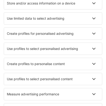
Cazare în Olanda - Orașe populare
Cazare în Egmond aan Zee
Cazare în Callantsoog
Cazare în Kamperland
Cazare în Amsterdam
Cazare în Haga
Cazare în Sneek
Cazare Ijhorst
Cazare în Heinkenszand
Cazare în Emst
Cazare în Zorgvlied
Cele mai bune locuri de cazare - orașe
Cazare Ligonier
Cazare în Gartow
Cazare în Jesenice
Cazare în Etowah
Cazare în Fresnes
Cazare în Hersberg
Cazare în Duncan
Cazare în Serino