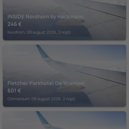
INSIDE Nordhorn by Hackmann
246
€
Nordhorn, 08 august 2026, 2 nopți
OOTMARSUM
Fletcher Parkhotel De Wiemsel
601
€
Ootmarsum, 08 august 2026, 2 nopți
OLDENZAAL