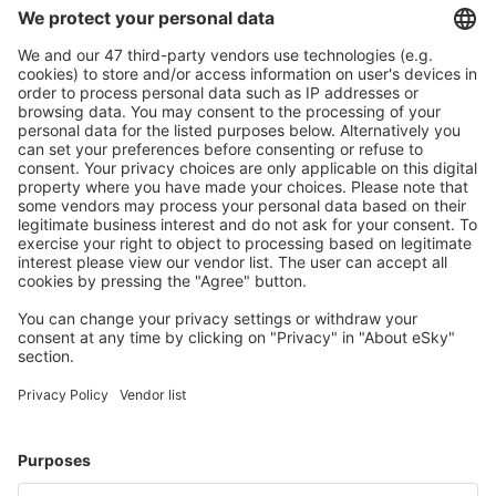
Caută rapid şi uşor
Ofertă adaptată aşteptărilor tale.
Planifică ȋn siguranţă
Rezervare fără griji cu opțiune gratuită de anulare.
Economiseşte mai mult
Prețuri atractive și oferte speciale pentru utilizatorii
conectați.
Cazarea preferată
Alege din peste 1,3 mil. de opţiuni: hoteluri, cabane,
apartamente și altele.
Cele mai căutate cazări de către utilizatorii eSky