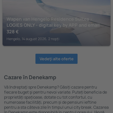
Wapen van Hengelo Residence Suites -
LOGIES ONLY - digital key by APP and email
328
€
Hengelo, 14 august 2026, 2 nopți
Vedeţi alte oferte
Cazare în Denekamp
Vă ȋndreptaţi spre Denekamp? Găsiți cazare pentru
fiecare buget şi pentru nevoi variate. Puteți beneficia de
proprietăți spațioase, dotate cu tot confortul, cu
numeroase facilități, precum și de pensiuni ieftine
pentru a sta câteva zile în timpul unui city break. Cazarea
în Denekamp este disponibilă în centrul orașului, lângă