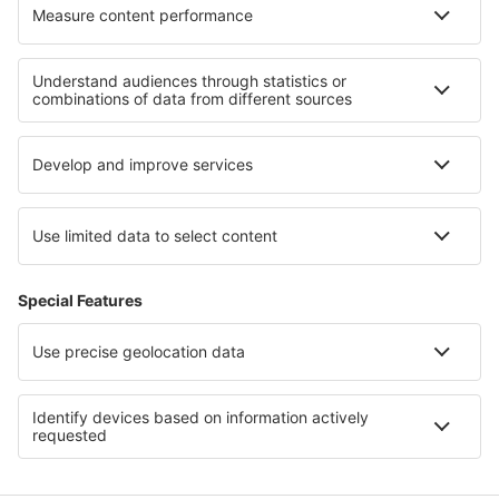
Cazare în Chocz
Cazare în Teasdale
Cele mai bune locuri de cazare - regiuni
Cazare în Olanda
Cazare în Cundinamarca
Cazare în Parcul Național Retezat
Cazare pe Plaja Pattaya
Cazare în Parcul Național Góry Stołowe
Cazare in Padjelanta National Park