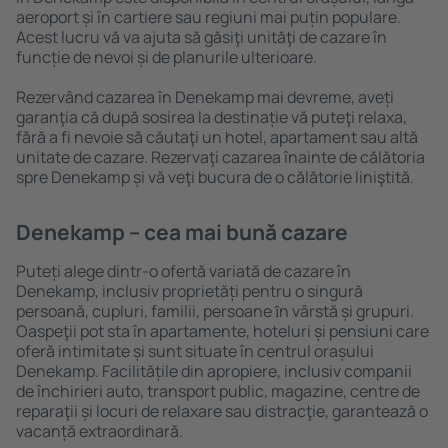
aeroport și în cartiere sau regiuni mai puțin populare.
Acest lucru vă va ajuta să găsiţi unităţi de cazare în
funcție de nevoi și de planurile ulterioare.
Rezervând cazarea în Denekamp mai devreme, aveți
garanţia că după sosirea la destinație vă puteţi relaxa,
fără a fi nevoie să căutaţi un hotel, apartament sau altă
unitate de cazare. Rezervaţi cazarea înainte de călătoria
spre Denekamp și vă veţi bucura de o călătorie liniştită.
Denekamp – cea mai bună cazare
Puteți alege dintr-o ofertă variată de cazare în
Denekamp, inclusiv proprietăți pentru o singură
persoană, cupluri, familii, persoane ȋn vârstă și grupuri.
Oaspeţii pot sta în apartamente, hoteluri și pensiuni care
oferă intimitate și sunt situate în centrul orașului
Denekamp. Facilitățile din apropiere, inclusiv companii
de închirieri auto, transport public, magazine, centre de
reparaţii și locuri de relaxare sau distracţie, garantează o
vacanță extraordinară.