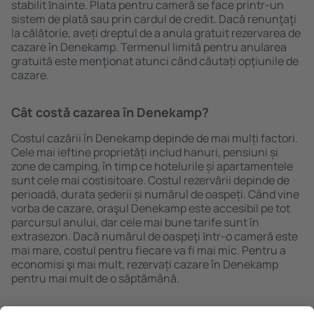
stabilit ȋnainte. Plata pentru cameră se face printr-un
sistem de plată sau prin cardul de credit. Dacă renunţaţi
la călătorie, aveți dreptul de a anula gratuit rezervarea de
cazare în Denekamp. Termenul limită pentru anularea
gratuită este menţionat atunci când căutați opţiunile de
cazare.
Cât costă cazarea în Denekamp?
Costul cazării în Denekamp depinde de mai mulți factori.
Cele mai ieftine proprietăți includ hanuri, pensiuni și
zone de camping, în timp ce hotelurile și apartamentele
sunt cele mai costisitoare. Costul rezervării depinde de
perioadă, durata șederii și numărul de oaspeți. Când vine
vorba de cazare, oraşul Denekamp este accesibil pe tot
parcursul anului, dar cele mai bune tarife sunt în
extrasezon. Dacă numărul de oaspeţi ȋntr-o cameră este
mai mare, costul pentru fiecare va fi mai mic. Pentru a
economisi şi mai mult, rezervați cazare în Denekamp
pentru mai mult de o săptămână.