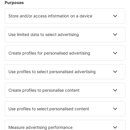
Cele mai căutate cazări de către utilizatorii eSky
Cazare în Noua Caledonie - Orașe populare
Cazare în Noumea
Cazare în Kone
Cazare în Sarramea
Cazare Paita
Cazare în Lifou
Cazare în Kumo
Cazare în Mou
Cazare în Ouvea
Cazare în Ilot Maitre
Cazare în Hnathalo
Cele mai bune locuri de cazare - orașe
Cazare în Atlanta
Cazare în Banassac
Cazare în Cote d'Or
Cazare în Kavos