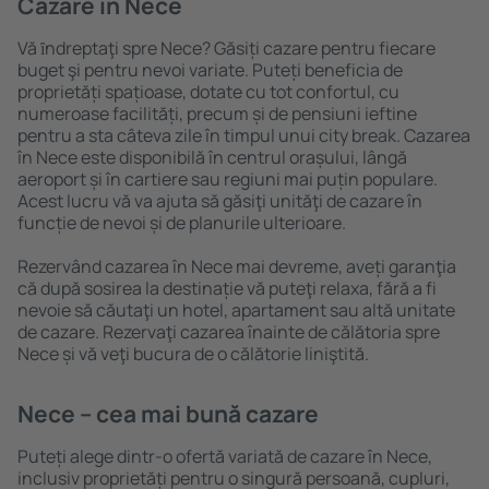
Cazare în Nece
Vă ȋndreptaţi spre Nece? Găsiți cazare pentru fiecare
buget şi pentru nevoi variate. Puteți beneficia de
proprietăți spațioase, dotate cu tot confortul, cu
numeroase facilități, precum și de pensiuni ieftine
pentru a sta câteva zile în timpul unui city break. Cazarea
în Nece este disponibilă în centrul orașului, lângă
aeroport și în cartiere sau regiuni mai puțin populare.
Acest lucru vă va ajuta să găsiţi unităţi de cazare în
funcție de nevoi și de planurile ulterioare.
Rezervând cazarea în Nece mai devreme, aveți garanţia
că după sosirea la destinație vă puteţi relaxa, fără a fi
nevoie să căutaţi un hotel, apartament sau altă unitate
de cazare. Rezervaţi cazarea înainte de călătoria spre
Nece și vă veţi bucura de o călătorie liniştită.
Nece – cea mai bună cazare
Puteți alege dintr-o ofertă variată de cazare în Nece,
inclusiv proprietăți pentru o singură persoană, cupluri,