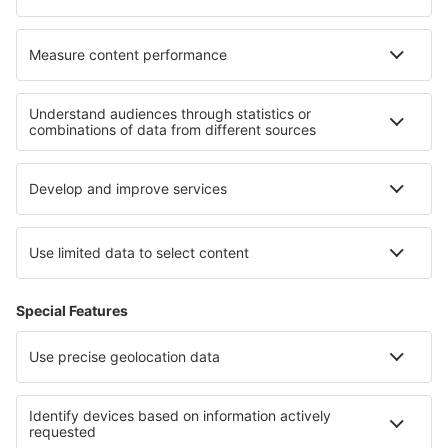
Cazare în Sale Marasino
Cazare în Rodi
Cazare în Ruka
Cazare în Albussac
Cazare în Rouffiac-Tolosan
Cazare în Tibshelf
Cele mai bune locuri de cazare - regiuni
Cazare în Noua Caledonie
Cazare în Aquitania
Cazare Lovech province
Cazare in Aegean Riviera
Cazare în Parcul Național Piatra Craiului
Cazare in Dolomites