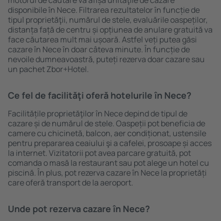
motorul de căutare va afișa unităţile de cazare
disponibile în Nece. Filtrarea rezultatelor în funcție de
tipul proprietăţii, numărul de stele, evaluările oaspeților,
distanța față de centru și opțiunea de anulare gratuită va
face căutarea mult mai ușoară. Astfel veți putea găsi
cazare în Nece în doar câteva minute. În funcție de
nevoile dumneavoastră, puteți rezerva doar cazare sau
un pachet Zbor+Hotel.
Ce fel de facilităţi oferă hotelurile în Nece?
Facilitățile proprietăţilor în Nece depind de tipul de
cazare și de numărul de stele. Oaspeții pot beneficia de
camere cu chicinetă, balcon, aer condiționat, ustensile
pentru prepararea ceaiului şi a cafelei, prosoape și acces
la internet. Vizitatorii pot avea parcare gratuită, pot
comanda o masă la restaurant sau pot alege un hotel cu
piscină. În plus, pot rezerva cazare în Nece la proprietăți
care oferă transport de la aeroport.
Unde pot rezerva cazare în Nece?