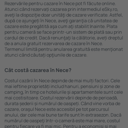
Rezervările pentru cazare în Nece pot fi făcute online.
Atunci când rezervați cazarea prin intermediul eSky.ro,
aveţi la dispoziţie doar unităţi de cazare verificate. Astfel,
după ce ajungeți în Nece, aveţi garanţia că unitatea de
cazare este pregătită aşa cum aţi stabilit ȋnainte. Plata
pentru cameră se face printr-un sistem de plată sau prin
cardul de credit. Dacă renunţaţi la călătorie, aveți dreptul
de a anula gratuit rezervarea de cazare în Nece.
Termenul limită pentru anularea gratuită este menţionat
atunci când căutați opţiunile de cazare.
Cât costă cazarea în Nece?
Costul cazării în Nece depinde de mai mulți factori. Cele
mai ieftine proprietăți includ hanuri, pensiuni și zone de
camping, în timp ce hotelurile și apartamentele sunt cele
mai costisitoare. Costul rezervării depinde de perioadă,
durata șederii și numărul de oaspeți. Când vine vorba de
cazare, oraşul Nece este accesibil pe tot parcursul
anului, dar cele mai bune tarife sunt în extrasezon. Dacă
numărul de oaspeţi ȋntr-o cameră este mai mare, costul
pentru fiecare va fi mai mic. Pentru a economisi şi mai