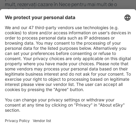
mult, rezervați cazare în Nece pentru mai mult de o
săptămână.
Caută rapid şi uşor
Ofertă adaptată aşteptărilor tale.
Planifică ȋn siguranţă
Rezervare fără griji cu opțiune gratuită de anulare.
Economiseşte mai mult
Prețuri atractive și oferte speciale pentru utilizatorii
conectați.
Cazarea preferată
Alege din peste 1,3 mil. de opţiuni: hoteluri, cabane,
apartamente și altele.