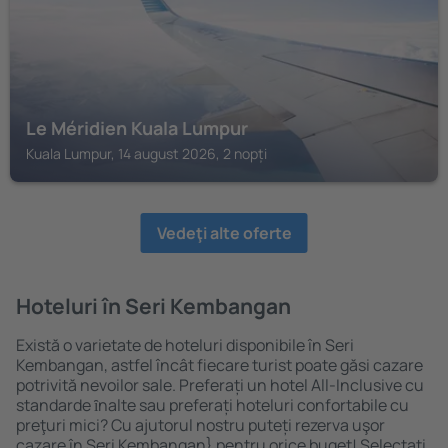
Le Méridien Kuala Lumpur
Kuala Lumpur, 14 august 2026, 2 nopți
Vedeţi alte oferte
Hoteluri în Seri Kembangan
Există o varietate de hoteluri disponibile în Seri
Kembangan, astfel încât fiecare turist poate găsi cazare
potrivită nevoilor sale. Preferați un hotel All-Inclusive cu
standarde ȋnalte sau preferați hoteluri confortabile cu
preţuri mici? Cu ajutorul nostru puteți rezerva uşor
cazare în Seri Kembangan} pentru orice buget! Selectați