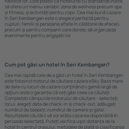
nevoilor lor. Este posibil ca hotelurile cu standarde ȋnalte
să ofere un meniu variabil, zone de wellness precum spa
și fitness, și activități pentru copii. Cea mai bună cazare
în Seri Kembangan este o alegere perfectă pentru
cupluri, familii și persoane aflate în călătorie de afaceri,
precum și pentru companii care doresc să organizeze
evenimente pentru angajații lor.
Cum pot găsi un hotel în Seri Kembangan?
Cea mai rapidă cale de a găsi un hotel în Seri Kembangan
este folosind motorul de căutare cazare eSky. Baza mare
de date cu locuri de cazare conţinând o gamă largă de
opţiuni este o garanție că veți găsi ceea ce căutați.
Completați câmpurile motorului de căutare - selectați
locul, alegeți data de check-in și check-out, adăugați
numărul de oaspeți, numărul de camere şi gata!
Rezultatele căutării vă vor arăta cazarea disponibilă ȋn
perioada selectată. Puteți verifica uşor distanța de la
hotel ȋn centrul orașului, metodele de plată și clasificarea