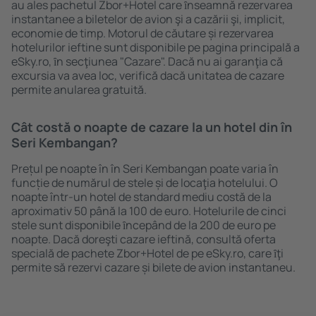
au ales pachetul Zbor+Hotel care ȋnseamnă rezervarea
instantanee a biletelor de avion şi a cazării şi, implicit,
economie de timp. Motorul de căutare și rezervarea
hotelurilor ieftine sunt disponibile pe pagina principală a
eSky.ro, ȋn secţiunea "Cazare". Dacă nu ai garanţia că
excursia va avea loc, verifică dacă unitatea de cazare
permite anularea gratuită.
Cât costă o noapte de cazare la un hotel din în
Seri Kembangan?
Prețul pe noapte în în Seri Kembangan poate varia în
funcție de numărul de stele și de locaţia hotelului. O
noapte într-un hotel de standard mediu costă de la
aproximativ 50 până la 100 de euro. Hotelurile de cinci
stele sunt disponibile ȋncepând de la 200 de euro pe
noapte. Dacă doreşti cazare ieftină, consultă oferta
specială de pachete Zbor+Hotel de pe eSky.ro, care ȋţi
permite să rezervi cazare și bilete de avion instantaneu.