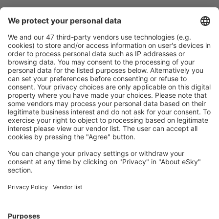
Caută rapid şi uşor
Ofertă adaptată aşteptărilor tale.
Planifică ȋn siguranţă
Rezervare fără griji cu opțiune gratuită de anulare.
Economiseşte mai mult
Prețuri atractive și oferte speciale pentru utilizatorii
conectați.
Cazarea preferată
Alege din peste 1,3 mil. de opţiuni: hoteluri, cabane,
apartamente și altele.
Cele mai căutate hoteluri de către utilizatorii eSky