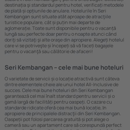
destinația şi standardul pentru hotel, verificați metodele
de plată și opțiunile de anulare. Hotelurile în Seri
Kembangan sunt situate atât aproape de atracţiile
turistice populare, cât și puțin mai departe de
aglomerație. Toate sunt disponibile pentru o vacanță
lungă sau perfecte doar pentru o noapte atunci când
doriţi să vizitaţi şi alte oraşe din apropiere. Alegeți hotelul
care vi se potriveşte și începeți să vă faceți bagajele
pentru o vacanţă sau călătorie de afaceri!
Seri Kembangan – cele mai bune hoteluri
O varietate de servicii și o locație atractivă sunt câteva
dintre elementele cheie ale unui hotel All-Inclusive de
succes. Cele mai bune hoteluri din Seri Kembangan
garantează cel mai înalt standard pentru servicii și o
gamă largă de facilități pentru oaspeți. O cazare cu
standarde ridicate oferă cea mai bună locație, ȋn
apropiere de principalele distracţii din Seri Kembangan.
Oaspeții pot folosi parcarea gratuită și pot alege o
cameră sau un apartament care să corespundă perfect