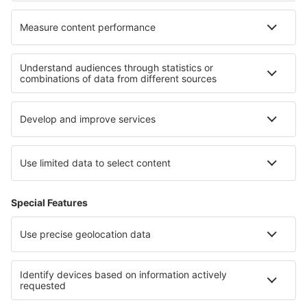
Hoteluri în Fitchburg
Hoteluri în Camboriu
Cele mai bune hoteluri - regiuni
Hoteluri in Malaysian Borneo
Hoteluri in Langkawi
Hoteluri in Penang
Hoteluri in Wolfgangsee
Hoteluri in Chiang Rai
Hoteluri in La Paz
Hoteluri în Kladske borderlands
Hoteluri in Caraibe