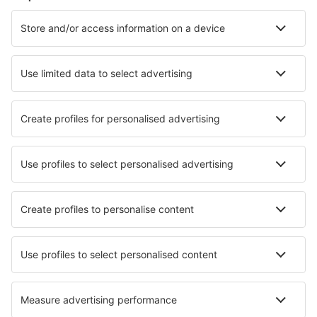
Hoteluri în Malaezia - Orașe populare
Hoteluri în Johor Bahru
Hoteluri în Kota Kinabalu
Hoteluri în Ipoh
Hoteluri în George Town
Hoteluri în Kuala Lumpur
Hoteluri în Dengkil
Hoteluri în Paka
Hoteluri în Petaling Jaya
Hoteluri Sik
Hoteluri în Kulim
Cele mai bune hoteluri - orașe
Hoteluri în Beauharnois
Hoteluri în Whiteville
Hoteluri în Kangkakawal
Hoteluri în Melrand
Hoteluri în La Grande Motte
Hoteluri în Bardino Nuovo
Hoteluri în Kaltenkirchen
Hoteluri în New Galloway