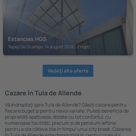
Estancias HGS
Tepeji De Ocampo, 14 august 2026, 2 nopți
Vedeţi alte oferte
Cazare în Tula de Allende
Vă ȋndreptaţi spre Tula de Allende? Găsiți cazare pentru
fiecare buget şi pentru nevoi variate. Puteți beneficia de
proprietăți spațioase, dotate cu tot confortul, cu
numeroase facilități, precum și de pensiuni ieftine
pentru a sta câteva zile în timpul unui city break. Cazarea
în Tula de Allende este disponibilă în centrul orașului,