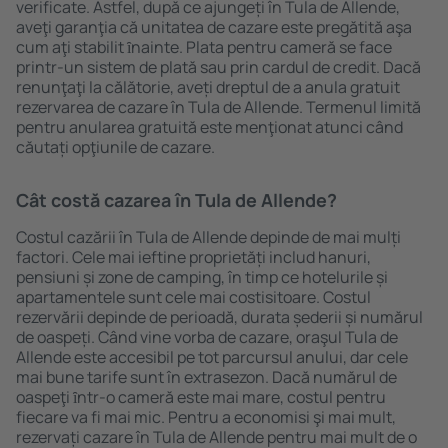
verificate. Astfel, după ce ajungeți în Tula de Allende,
aveţi garanţia că unitatea de cazare este pregătită aşa
cum aţi stabilit ȋnainte. Plata pentru cameră se face
printr-un sistem de plată sau prin cardul de credit. Dacă
renunţaţi la călătorie, aveți dreptul de a anula gratuit
rezervarea de cazare în Tula de Allende. Termenul limită
pentru anularea gratuită este menţionat atunci când
căutați opţiunile de cazare.
Cât costă cazarea în Tula de Allende?
Costul cazării în Tula de Allende depinde de mai mulți
factori. Cele mai ieftine proprietăți includ hanuri,
pensiuni și zone de camping, în timp ce hotelurile și
apartamentele sunt cele mai costisitoare. Costul
rezervării depinde de perioadă, durata șederii și numărul
de oaspeți. Când vine vorba de cazare, oraşul Tula de
Allende este accesibil pe tot parcursul anului, dar cele
mai bune tarife sunt în extrasezon. Dacă numărul de
oaspeţi ȋntr-o cameră este mai mare, costul pentru
fiecare va fi mai mic. Pentru a economisi şi mai mult,
rezervați cazare în Tula de Allende pentru mai mult de o