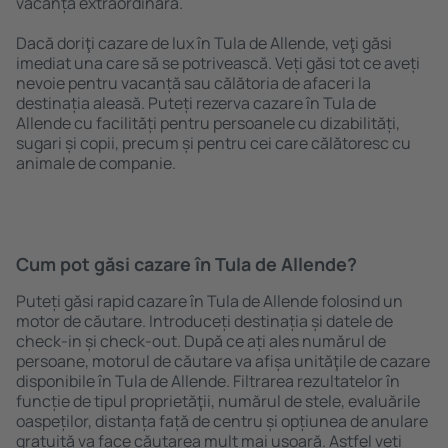
vacanță extraordinară.
Dacă doriţi cazare de lux în Tula de Allende, veţi găsi
imediat una care să se potrivească. Veți găsi tot ce aveți
nevoie pentru vacanță sau călătoria de afaceri la
destinația aleasă. Puteți rezerva cazare în Tula de
Allende cu facilități pentru persoanele cu dizabilități,
sugari și copii, precum și pentru cei care călătoresc cu
animale de companie.
Cum pot găsi cazare în Tula de Allende?
Puteți găsi rapid cazare în Tula de Allende folosind un
motor de căutare. Introduceți destinația și datele de
check-in și check-out. După ce ați ales numărul de
persoane, motorul de căutare va afișa unităţile de cazare
disponibile în Tula de Allende. Filtrarea rezultatelor în
funcție de tipul proprietăţii, numărul de stele, evaluările
oaspeților, distanța față de centru și opțiunea de anulare
gratuită va face căutarea mult mai ușoară. Astfel veți