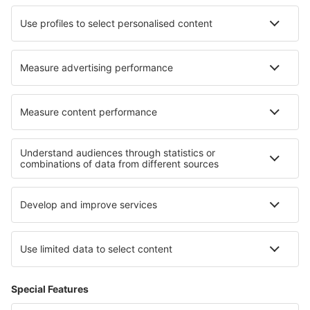
Cazare în Saint-Genouph
Cazare în Zlaté Moravce
Cazare în Fiorenzuola d'Arda
Cazare în Maisonnay
Cazare în Rosiers-d'Égletons
Cazare în West Jefferson
Cele mai bune locuri de cazare - regiuni
Cazare in Campeche
Cazare in Sonora
Cazare in Querétaro
Cazare in Aguascalientes
Cazare in Tlaxcala
Cazare in Limassol Region
Cazare în Bad Aussee
Cazare in Durres
Cazare in Insula Korcula
Cazare în Jersey