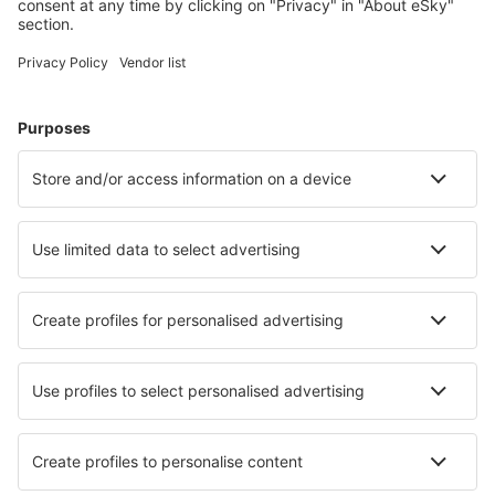
Cele mai căutate cazări de către utilizatorii eSky
Cazare în Mexic - Orașe populare
Cazare în Cancun
Cazare în Mexico City
Cazare în Puerto Vallarta
Cazare în Tulum
Cazare în Playa del Carmen
Cazare în Hermosillo
Cazare în Bacalar
Cazare în Holbox
Cazare în Zapotiltic
Cazare în Tulancingo
Cele mai bune locuri de cazare - orașe
Cazare în Nadezhdino
Cazare în Ichtershausen
Cazare în San Nazzaro
Cazare în Zhangye