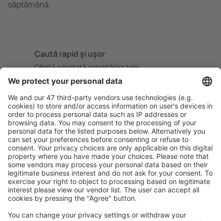
săptămână.
Caută rapid şi uşor
Ofertă adaptată aşteptărilor tale.
Planifică ȋn siguranţă
Rezervare fără griji cu opțiune gratuită de anulare.
Economiseşte mai mult
Prețuri atractive și oferte speciale pentru utilizatorii
conectați.
Cazarea preferată
Alege din peste 1,3 mil. de opţiuni: hoteluri, cabane,
apartamente și altele.