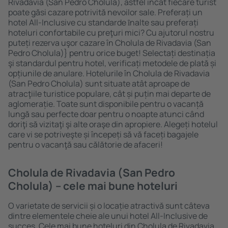
Rivadavia (San Pedro Cholula), astfel încât fiecare turist
poate găsi cazare potrivită nevoilor sale. Preferați un
hotel All-Inclusive cu standarde ȋnalte sau preferați
hoteluri confortabile cu preţuri mici? Cu ajutorul nostru
puteți rezerva uşor cazare în Cholula de Rivadavia (San
Pedro Cholula)} pentru orice buget! Selectați destinația
şi standardul pentru hotel, verificați metodele de plată și
opțiunile de anulare. Hotelurile în Cholula de Rivadavia
(San Pedro Cholula) sunt situate atât aproape de
atracţiile turistice populare, cât și puțin mai departe de
aglomerație. Toate sunt disponibile pentru o vacanță
lungă sau perfecte doar pentru o noapte atunci când
doriţi să vizitaţi şi alte oraşe din apropiere. Alegeți hotelul
care vi se potriveşte și începeți să vă faceți bagajele
pentru o vacanţă sau călătorie de afaceri!
Cholula de Rivadavia (San Pedro
Cholula) – cele mai bune hoteluri
O varietate de servicii și o locație atractivă sunt câteva
dintre elementele cheie ale unui hotel All-Inclusive de
succes. Cele mai bune hoteluri din Cholula de Rivadavia