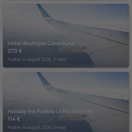
PUEBLA
Hotel Boutique Casareyna
270
€
Puebla, 14 august 2026, 2 nopți
PUEBLA
Holiday Inn Puebla La Noria by IHG
114
€
Puebla, 14 august 2026, 2 nopți