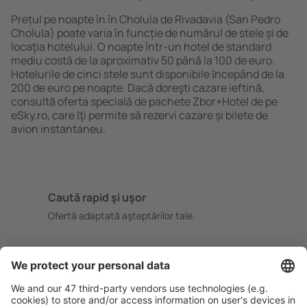
Prețul pe noapte în în Cholula de Rivadavia (San Pedro
Cholula) poate varia în funcție de numărul de stele și de
locaţia hotelului. O noapte într-un hotel de standard
mediu costă de la aproximativ 50 până la 100 de euro.
Hotelurile de cinci stele sunt disponibile ȋncepând de la
200 de euro pe noapte. Dacă doreşti cazare ieftină,
consultă oferta specială de pachete Zbor+Hotel de pe
eSky.ro, care ȋţi permite să rezervi cazare și bilete de
avion instantaneu.
Caută rapid şi uşor
Ofertă adaptată aşteptărilor tale.
Planifică ȋn siguranţă
Rezervare fără griji cu opțiune gratuită de anulare.