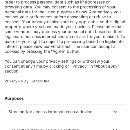
Economiseşte mai mult
Prețuri atractive și oferte speciale pentru utilizatorii
conectați.
Cazarea preferată
Alege din peste 1,3 mil. de opţiuni: hoteluri, cabane,
apartamente și altele.
Cele mai căutate hoteluri de către utilizatorii eSky
Hoteluri în Mexic - Orașe populare
Hoteluri în Mexico City
Hoteluri în Cancun
Hoteluri în Playa del Carmen
Hoteluri în Tulum
Hoteluri în Puerto Vallarta
Hoteluri în Rosarito
Hoteluri în Coatepec
Hoteluri în Lagos De Moreno