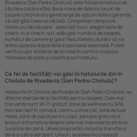
Rivadavia (San Pedro Cholula) este folosind motorul de
căutare cazare eSky. Baza mare de date cu locuri de
cazare conţinând o gamă largă de opţiuni este o garanție
că veți găsi ceea ce căutați. Completați câmpurile
motorului de căutare - selectați locul, alegeți data de
check-in și check-out, adăugați numărul de oaspeți,
numărul de camere şi gata! Rezultatele căutării vă vor
arăta cazarea disponibilă ȋn perioada selectată. Puteți
verifica uşor distanța de la hotel ȋn centrul orașului,
metodele de plată și clasificarea hotelului.
Ce fel de facilităţi voi găsi ȋn hotelurile din în
Cholula de Rivadavia (San Pedro Cholula)?
Hotelurile în Cholula de Rivadavia (San Pedro Cholula) au
diferite standarde și facilități pentru oaspeți. Cele mai
frecvente sunt Wi-Fi gratuit, zone de wellness cu SPA,
mini bar/seif în cameră, centru comercial, zonă de luat
masa, zonă de joacă pentru copii, parcare gratuită și
broșuri informative despre cele mai interesante atracții
turistice din zonă. Unele proprietăți includ și transferul
de la și către aeroport. Uneori, acestea încurajează