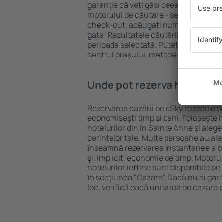
garanție că veți găsi ceea ce căutați
motorului de căutare - selectați locul
check-out, adăugați numărul de oasp
gata! Rezultatele căutării vă vor arăt
perioada selectată. Puteți verifica uşo
centrul orașului, metodele de plată și 
Unde pot rezerva hoteluri ȋ
Rezervarea cazării pe eSky.ro este o so
economiseşti timp și bani. Foloseşte 
hotelurilor din în Sainte Anne și ale
cerințelor tale. Multe persoane au al
ȋnseamnă rezervarea instantanee a bile
şi, implicit, economie de timp. Motoru
hotelurilor ieftine sunt disponibile pe
ȋn secţiunea "Cazare". Dacă nu ai gar
loc, verifică dacă unitatea de cazare 