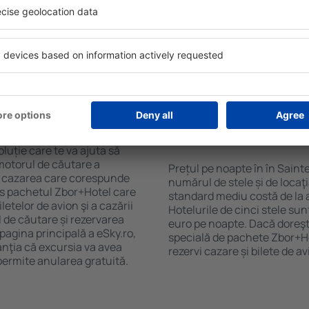
. Completați câmpurile
cu SPA, mini bar/seif în cam
, alegeți data de check-in și
masa, zonă de joacă pentru c
eți, numărul de camere şi
informative despre cele mai 
a cazarea disponibilă ȋn
zonă. Unele proprietăți inclu
r distanța de la hotel ȋn
Uneori, acestea încurajează 
clasificarea hotelului.
în Sainte Anne.
n în Sainte Anne?
Cât costă o noapte d
Sainte Anne?
luție care te va ajuta să
motorul de căutare a
Prețul pe noapte în în Saint
ge cazarea care corespunde
numărul de stele și de locaţ
es pachetul Zbor+Hotel care
standard mediu costă de la 
telor de avion şi a cazării
Hotelurile de cinci stele su
l de căutare și rezervarea
euro pe noapte. Dacă doreşti
 pagina principală a eSky.ro,
specială de pachete Zbor+Hot
anţia că excursia va avea
rezervi cazare și bilete de a
permite anularea gratuită.