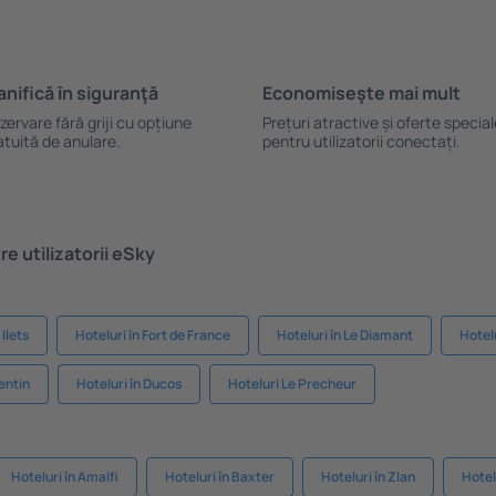
anifică ȋn siguranţă
Economiseşte mai mult
zervare fără griji cu opțiune
Prețuri atractive și oferte specia
atuită de anulare.
pentru utilizatorii conectați.
e utilizatorii eSky
 Ilets
Hoteluri în Fort de France
Hoteluri în Le Diamant
Hotelu
entin
Hoteluri în Ducos
Hoteluri Le Precheur
Hoteluri în Amalfi
Hoteluri în Baxter
Hoteluri în Zlan
Hotel