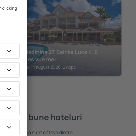
SAINTE LUCE
AppartMadinina 27 Sainte Luce 4-6
personnes vue mer
Sainte Luce, 14 august 2026, 2 nopți
ele mai bune hoteluri
locație atractivă sunt câteva dintre