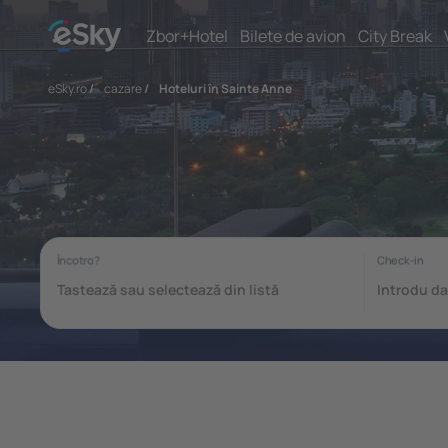
Zbor+Hotel
Bilete de avion
City Break
eSky.ro
/
cazare
/
Hoteluri în Sainte Anne