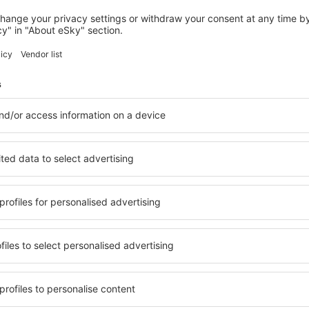
SAINTE LUCE
Au beau village studio rez de jardin
Sainte Luce, 14 august 2026, 2 nopți
Vedeți mai multe hoteluri în Sainte Anne
nne
Sainte Anne – c
ile în Sainte Anne, astfel
O varietate de servicii și o 