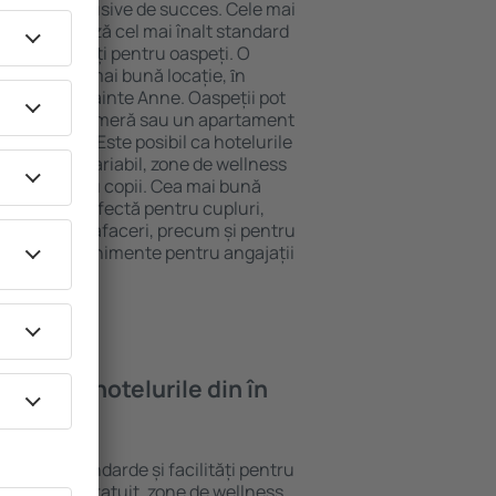
tel All-Inclusive de succes. Cele mai
ne garantează cel mai înalt standard
gă de facilități pentru oaspeți. O
 oferă cea mai bună locație, ȋn
tracţii din Sainte Anne. Oaspeții pot
 pot alege o cameră sau un apartament
voilor lor. Este posibil ca hotelurile
 un meniu variabil, zone de wellness
ivități pentru copii. Cea mai bună
 alegere perfectă pentru cupluri,
 călătorie de afaceri, precum și pentru
ganizeze evenimente pentru angajații
oi găsi ȋn hotelurile din în
diferite standarde și facilități pentru
sunt Wi-Fi gratuit, zone de wellness