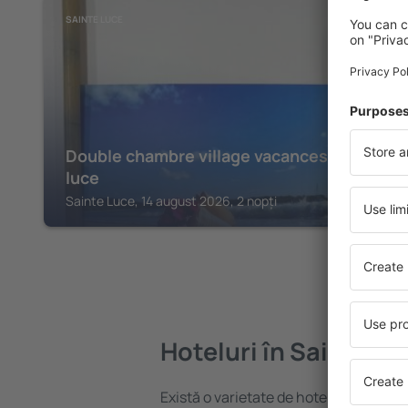
SAINTE LUCE
Double chambre village vacances ste
luce
Sainte Luce, 14 august 2026, 2 nopți
Hoteluri în Sainte A
Există o varietate de hoteluri disponib