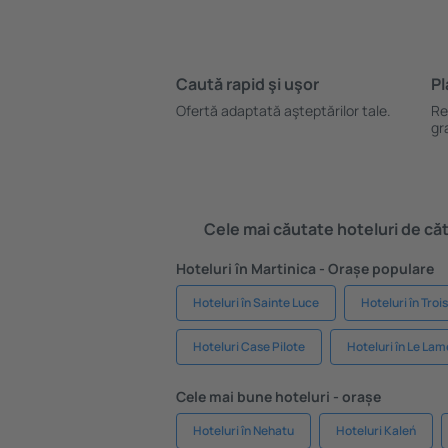
Caută rapid şi uşor
Pl
Ofertă adaptată aşteptărilor tale.
Re
gr
Cele mai căutate hoteluri de cătr
Hoteluri în Martinica - Orașe populare
Hoteluri în Sainte Luce
Hoteluri în Trois
Hoteluri Case Pilote
Hoteluri în Le Lam
Cele mai bune hoteluri - orașe
Hoteluri în Nehatu
Hoteluri Kaleń