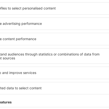
potrivită nevoilor sale.
elementele cheie ale unui ho
andarde ȋnalte sau preferați
bune hoteluri din Sainte An
 Cu ajutorul nostru puteți
pentru servicii și o gamă lar
entru orice buget! Selectați
cazare cu standarde ridicate
 verificați metodele de plată
apropiere de principalele dis
 Sainte Anne sunt situate atât
folosi parcarea gratuită și
re, cât și puțin mai departe
care să corespundă perfect ne
le pentru o vacanță lungă
cu standarde ȋnalte să ofere
ci când doriţi să vizitaţi şi
precum spa și fitness, și act
l care vi se potriveşte și
cazare în Sainte Anne este o
o vacanţă sau călătorie de
familii și persoane aflate în
companii care doresc să or
lor.
ainte Anne?
Ce fel de facilităţi v
Sainte Anne?
l în Sainte Anne este
Sky. Baza mare de date cu
Hotelurile în Sainte Anne au 
gă de opţiuni este o
oaspeți. Cele mai frecvente 