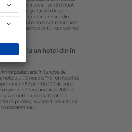
eră, centru comercial, zonă de luat
opii, parcare gratuită și broșuri
interesante atracții turistice din
d și transferul de la și către aeroport.
vizitarea obiectivelor turistice de top
e cazare la un hotel din în
e Anne poate varia în funcție de
ia hotelului. O noapte într-un hotel de
aproximativ 50 până la 100 de euro.
nt disponibile ȋncepând de la 200 de
 cazare ieftină, consultă oferta
el de pe eSky.ro, care ȋţi permite să
vion instantaneu.