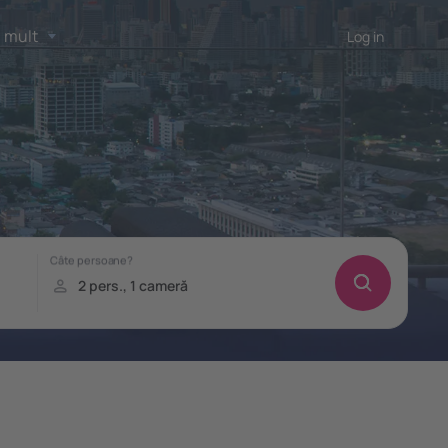
 mult
Log in
!