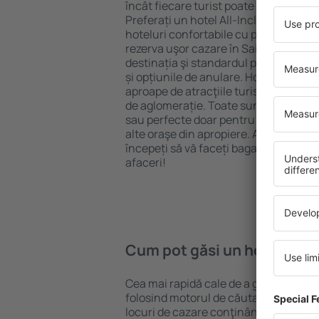
încât fiecare turist poate găsi cazare 
Preferați un hotel All-Inclusive cu st
hoteluri confortabile cu preţuri mici?
rezerva uşor cazare în Sainte Anne} p
destinația şi standardul pentru hotel,
și opțiunile de anulare. Hotelurile în
aproape de atracţiile turistice popula
de aglomerație. Toate sunt disponibi
sau perfecte doar pentru o noapte atun
alte oraşe din apropiere. Alegeți hotelu
începeți să vă faceți bagajele pentru 
afaceri!
Cum pot găsi un hotel în S
Cea mai rapidă cale de a găsi un hote
folosind motorul de căutare cazare e
locuri de cazare conţinând o gamă lar