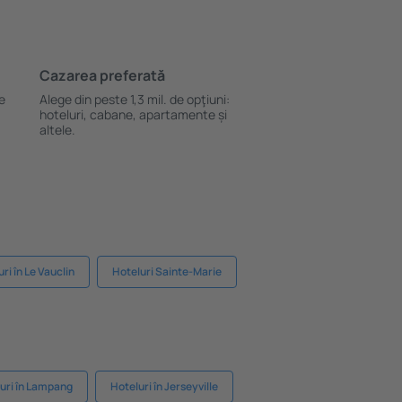
Cazarea preferată
le
Alege din peste 1,3 mil. de opţiuni:
hoteluri, cabane, apartamente și
altele.
ri în Le Vauclin
Hoteluri Sainte-Marie
uri în Lampang
Hoteluri în Jerseyville