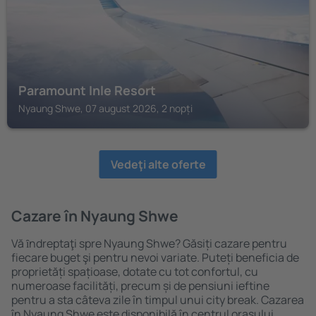
Paramount Inle Resort
Nyaung Shwe, 07 august 2026, 2 nopți
Vedeţi alte oferte
Cazare în Nyaung Shwe
Vă ȋndreptaţi spre Nyaung Shwe? Găsiți cazare pentru
fiecare buget şi pentru nevoi variate. Puteți beneficia de
proprietăți spațioase, dotate cu tot confortul, cu
numeroase facilități, precum și de pensiuni ieftine
pentru a sta câteva zile în timpul unui city break. Cazarea
în Nyaung Shwe este disponibilă în centrul orașului,