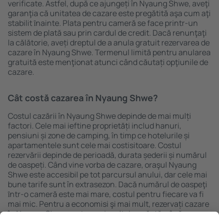
verificate. Astfel, după ce ajungeți în Nyaung Shwe, aveţi
garanţia că unitatea de cazare este pregătită aşa cum aţi
stabilit ȋnainte. Plata pentru cameră se face printr-un
sistem de plată sau prin cardul de credit. Dacă renunţaţi
la călătorie, aveți dreptul de a anula gratuit rezervarea de
cazare în Nyaung Shwe. Termenul limită pentru anularea
gratuită este menţionat atunci când căutați opţiunile de
cazare.
Cât costă cazarea în Nyaung Shwe?
Costul cazării în Nyaung Shwe depinde de mai mulți
factori. Cele mai ieftine proprietăți includ hanuri,
pensiuni și zone de camping, în timp ce hotelurile și
apartamentele sunt cele mai costisitoare. Costul
rezervării depinde de perioadă, durata șederii și numărul
de oaspeți. Când vine vorba de cazare, oraşul Nyaung
Shwe este accesibil pe tot parcursul anului, dar cele mai
bune tarife sunt în extrasezon. Dacă numărul de oaspeţi
ȋntr-o cameră este mai mare, costul pentru fiecare va fi
mai mic. Pentru a economisi şi mai mult, rezervați cazare
în Nyaung Shwe pentru mai mult de o săptămână.