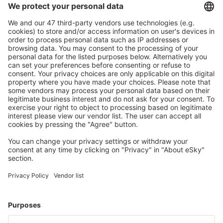
Caută rapid şi uşor
Ofertă adaptată aşteptărilor tale.
Planifică ȋn siguranţă
Rezervare fără griji cu opțiune gratuită de anulare.
Economiseşte mai mult
Prețuri atractive și oferte speciale pentru utilizatorii
conectați.
Cazarea preferată
Alege din peste 1,3 mil. de opţiuni: hoteluri, cabane,
apartamente și altele.