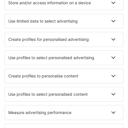
Cele mai căutate cazări de către utilizatorii eSky
Cazare în Myanmar - Orașe populare
Cazare în Thandwe
Cazare în Yangon
Cazare în Nyaung U
Cazare în Mandalay
Cazare în Kalaw
Cazare în Gangaw
Cazare în Hpa-an
Cazare în Inle Lake
Cazare în Gwa
Cazare în Bagan
Cele mai bune locuri de cazare - orașe
Cazare în Barry
Cazare în Munds Park
Cazare în Bodelshausen
Cazare în San Gavino Monreale
Cazare în Mogilany
Cazare în Kirchensittenbach