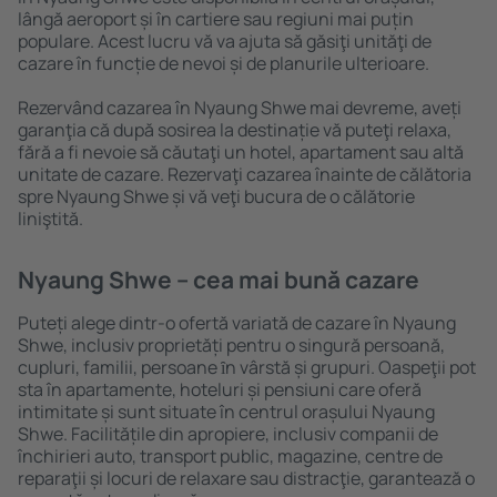
lângă aeroport și în cartiere sau regiuni mai puțin
populare. Acest lucru vă va ajuta să găsiţi unităţi de
cazare în funcție de nevoi și de planurile ulterioare.
Rezervând cazarea în Nyaung Shwe mai devreme, aveți
garanţia că după sosirea la destinație vă puteţi relaxa,
fără a fi nevoie să căutaţi un hotel, apartament sau altă
unitate de cazare. Rezervaţi cazarea înainte de călătoria
spre Nyaung Shwe și vă veţi bucura de o călătorie
liniştită.
Nyaung Shwe – cea mai bună cazare
Puteți alege dintr-o ofertă variată de cazare în Nyaung
Shwe, inclusiv proprietăți pentru o singură persoană,
cupluri, familii, persoane ȋn vârstă și grupuri. Oaspeţii pot
sta în apartamente, hoteluri și pensiuni care oferă
intimitate și sunt situate în centrul orașului Nyaung
Shwe. Facilitățile din apropiere, inclusiv companii de
închirieri auto, transport public, magazine, centre de
reparaţii și locuri de relaxare sau distracţie, garantează o