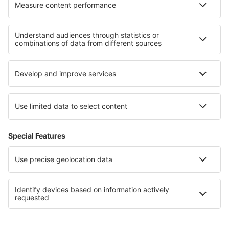
Cazare în Briatico
Cazare în Llubi
Cazare în Kimswerd
Cazare în Marcenay
Cele mai bune locuri de cazare - regiuni
Cazare în Irlanda
Cazare în Cozumel
Cazare in Dzukija National Park
Cazare în San Andres
Cazare în Tayrona National Park