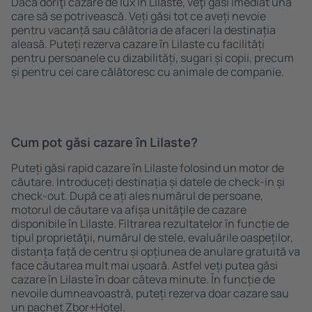
Dacă doriţi cazare de lux în Lilaste, veţi găsi imediat una
care să se potrivească. Veți găsi tot ce aveți nevoie
pentru vacanță sau călătoria de afaceri la destinația
aleasă. Puteți rezerva cazare în Lilaste cu facilități
pentru persoanele cu dizabilități, sugari și copii, precum
și pentru cei care călătoresc cu animale de companie.
Cum pot găsi cazare în Lilaste?
Puteți găsi rapid cazare în Lilaste folosind un motor de
căutare. Introduceți destinația și datele de check-in și
check-out. După ce ați ales numărul de persoane,
motorul de căutare va afișa unităţile de cazare
disponibile în Lilaste. Filtrarea rezultatelor în funcție de
tipul proprietăţii, numărul de stele, evaluările oaspeților,
distanța față de centru și opțiunea de anulare gratuită va
face căutarea mult mai ușoară. Astfel veți putea găsi
cazare în Lilaste în doar câteva minute. În funcție de
nevoile dumneavoastră, puteți rezerva doar cazare sau
un pachet Zbor+Hotel.