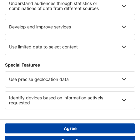
Cele mai bune locuri de cazare - regiuni
Cazare in Kemeri National Park
Cazare in Gauja National Park
Cazare in Table Bay
Cazare în Val Cenis
Cazare in Przemyskie Mountains
Cazare în Lituania
Cazare in Vrața