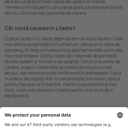
de a anula gratuit rezervarea de cazare în Lilaste.
Termenul limită pentru anularea gratuită este menţionat
atunci când căutați opţiunile de cazare.
Cât costă cazarea în Lilaste?
Costul cazării în Lilaste depinde de mai mulți factori. Cele
mai ieftine proprietăți includ hanuri, pensiuni și zone de
camping, în timp ce hotelurile și apartamentele sunt cele
mai costisitoare. Costul rezervării depinde de perioadă,
durata șederii și numărul de oaspeți. Când vine vorba de
cazare, oraşul Lilaste este accesibil pe tot parcursul
anului, dar cele mai bune tarife sunt în extrasezon. Dacă
numărul de oaspeţi ȋntr-o cameră este mai mare, costul
pentru fiecare va fi mai mic. Pentru a economisi şi mai
mult, rezervați cazare în Lilaste pentru mai mult de o
săptămână.
Caută rapid şi uşor