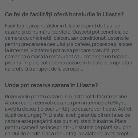
Ce fel de facilităţi oferă hotelurile în Lilaste?
Facilitățile proprietăţilor în Lilaste depind de tipul de
cazare și de numărul de stele. Oaspeții pot beneficia de
camere cu chicinetă, balcon, aer condiționat, ustensile
pentru prepararea ceaiului şi a cafelei, prosoape și acces
la internet. Vizitatorii pot avea parcare gratuită, pot
comanda o masă la restaurant sau pot alege un hotel cu
piscină. În plus, pot rezerva cazare în Lilaste la proprietăți
care oferă transport de la aeroport.
Unde pot rezerva cazare în Lilaste?
Rezervările pentru cazare în Lilaste pot fi făcute online.
Atunci când rezervați cazarea prin intermediul eSky.ro,
aveţi la dispoziţie doar unităţi de cazare verificate. Astfel,
după ce ajungeți în Lilaste, aveţi garanţia că unitatea de
cazare este pregătită aşa cum aţi stabilit ȋnainte. Plata
pentru cameră se face printr-un sistem de plată sau prin
cardul de credit. Dacă renunţaţi la călătorie, aveți dreptul