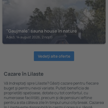
"Gaujmale" sauna house in nature
Ādaži, 14 august 2026, 2 nopți
Vedeţi alte oferte
Cazare în Lilaste
Vă ȋndreptaţi spre Lilaste? Găsiți cazare pentru fiecare
buget şi pentru nevoi variate. Puteți beneficia de
proprietăți spațioase, dotate cu tot confortul, cu
numeroase facilități, precum și de pensiuni ieftine
pentru a sta câteva zile în timpul unui city break. Cazarea
în Lilaste este disponibilă în centrul orașului, lângă