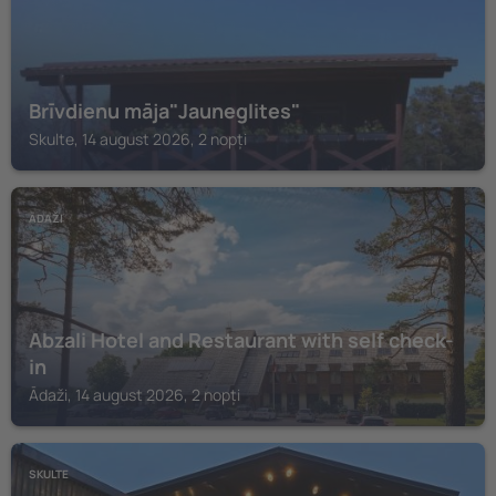
Brīvdienu māja"Jauneglites"
Skulte, 14 august 2026, 2 nopți
ĀDAŽI
Abzali Hotel and Restaurant with self check-
in
Ādaži, 14 august 2026, 2 nopți
SKULTE