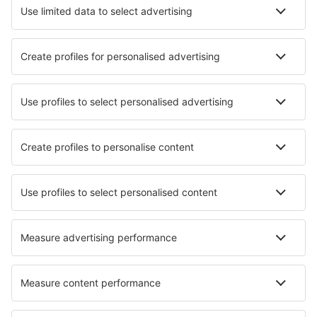
Cazare în Riga
Cazare în Jurmala
Cazare în Liepaja
Cazare în Ventspils
Cazare în Daugavpils
Cazare în Melturi
Cazare Cirma
Cazare Kombuli
Cazare în Dzelmes
Cazare în Jelgava
Cele mai bune locuri de cazare - orașe
Cazare în Montemorelos
Cazare în Erezée
Cazare în Dhahran
Cazare în Saint-Apollinaire
Cazare în Rubiera
Cazare în Bondeno
Cazare în Brooklyn
Cazare în Niella Tanaro
Cazare în Boncelles
Cazare în Key Colony Beach.