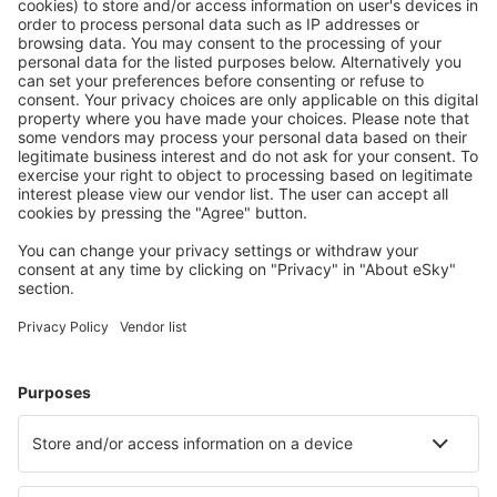
Ofertă adaptată aşteptărilor tale.
Planifică ȋn siguranţă
Rezervare fără griji cu opțiune gratuită de anulare.
Economiseşte mai mult
Prețuri atractive și oferte speciale pentru utilizatorii
conectați.
Cazarea preferată
Alege din peste 1,3 mil. de opţiuni: hoteluri, cabane,
apartamente și altele.
Cele mai căutate cazări de către utilizatorii eSky
Cazare în Letonia - Orașe populare