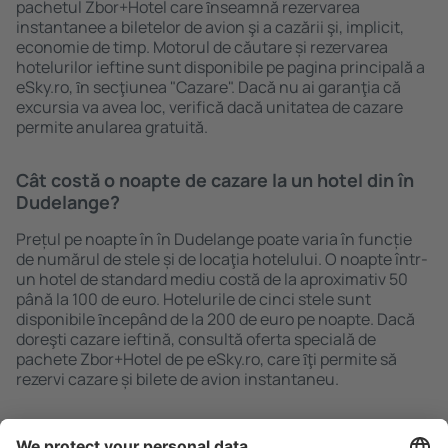
pachetul Zbor+Hotel care ȋnseamnă rezervarea
instantanee a biletelor de avion şi a cazării şi, implicit,
economie de timp. Motorul de căutare și rezervarea
hotelurilor ieftine sunt disponibile pe pagina principală a
eSky.ro, ȋn secţiunea "Cazare". Dacă nu ai garanţia că
excursia va avea loc, verifică dacă unitatea de cazare
permite anularea gratuită.
Cât costă o noapte de cazare la un hotel din în
Dudelange?
Prețul pe noapte în în Dudelange poate varia în funcție
de numărul de stele și de locaţia hotelului. O noapte într-
un hotel de standard mediu costă de la aproximativ 50
până la 100 de euro. Hotelurile de cinci stele sunt
disponibile ȋncepând de la 200 de euro pe noapte. Dacă
doreşti cazare ieftină, consultă oferta specială de
pachete Zbor+Hotel de pe eSky.ro, care ȋţi permite să
rezervi cazare și bilete de avion instantaneu.