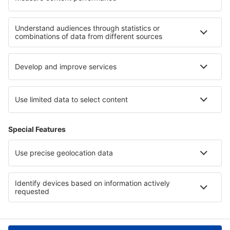
Hoteluri în Joure
Hoteluri în Pilisvörösvár
Cele mai bune hoteluri - regiuni
Hoteluri in Polonia Mare
Hoteluri în Slovacia
Hoteluri în Tayrona National Park
Hoteluri in Antioquia
Hoteluri in Guanajuato