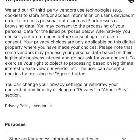
Caută rapid şi uşor
Ofertă adaptată aşteptărilor tale.
Planifică ȋn siguranţă
Rezervare fără griji cu opțiune gratuită de anulare.
Economiseşte mai mult
Prețuri atractive și oferte speciale pentru utilizatorii
conectați.
Cazarea preferată
Alege din peste 1,3 mil. de opţiuni: hoteluri, cabane,
apartamente și altele.
Cele mai căutate hoteluri de către utilizatorii eSky