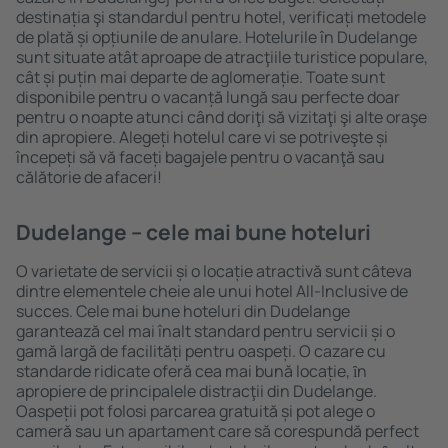
destinația şi standardul pentru hotel, verificați metodele
de plată și opțiunile de anulare. Hotelurile în Dudelange
sunt situate atât aproape de atracţiile turistice populare,
cât și puțin mai departe de aglomerație. Toate sunt
disponibile pentru o vacanță lungă sau perfecte doar
pentru o noapte atunci când doriţi să vizitaţi şi alte oraşe
din apropiere. Alegeți hotelul care vi se potriveşte și
începeți să vă faceți bagajele pentru o vacanţă sau
călătorie de afaceri!
Dudelange – cele mai bune hoteluri
O varietate de servicii și o locație atractivă sunt câteva
dintre elementele cheie ale unui hotel All-Inclusive de
succes. Cele mai bune hoteluri din Dudelange
garantează cel mai înalt standard pentru servicii și o
gamă largă de facilități pentru oaspeți. O cazare cu
standarde ridicate oferă cea mai bună locație, ȋn
apropiere de principalele distracţii din Dudelange.
Oaspeții pot folosi parcarea gratuită și pot alege o
cameră sau un apartament care să corespundă perfect