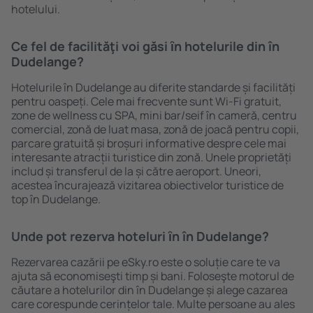
hotelului.
Ce fel de facilităţi voi găsi ȋn hotelurile din în
Dudelange?
Hotelurile în Dudelange au diferite standarde și facilități
pentru oaspeți. Cele mai frecvente sunt Wi-Fi gratuit,
zone de wellness cu SPA, mini bar/seif în cameră, centru
comercial, zonă de luat masa, zonă de joacă pentru copii,
parcare gratuită și broșuri informative despre cele mai
interesante atracții turistice din zonă. Unele proprietăți
includ și transferul de la și către aeroport. Uneori,
acestea încurajează vizitarea obiectivelor turistice de
top în Dudelange.
Unde pot rezerva hoteluri ȋn în Dudelange?
Rezervarea cazării pe eSky.ro este o soluție care te va
ajuta să economiseşti timp și bani. Foloseşte motorul de
căutare a hotelurilor din în Dudelange și alege cazarea
care corespunde cerințelor tale. Multe persoane au ales