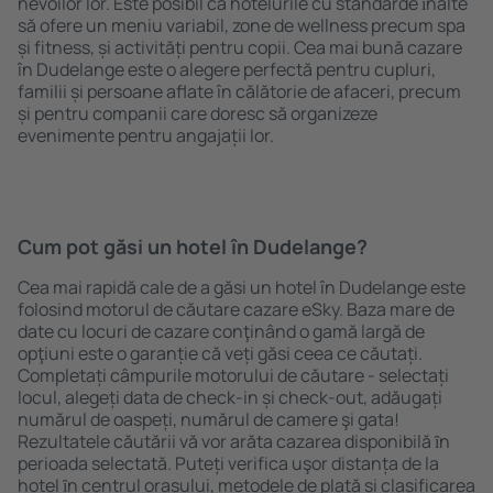
nevoilor lor. Este posibil ca hotelurile cu standarde ȋnalte
să ofere un meniu variabil, zone de wellness precum spa
și fitness, și activități pentru copii. Cea mai bună cazare
în Dudelange este o alegere perfectă pentru cupluri,
familii și persoane aflate în călătorie de afaceri, precum
și pentru companii care doresc să organizeze
evenimente pentru angajații lor.
Cum pot găsi un hotel în Dudelange?
Cea mai rapidă cale de a găsi un hotel în Dudelange este
folosind motorul de căutare cazare eSky. Baza mare de
date cu locuri de cazare conţinând o gamă largă de
opţiuni este o garanție că veți găsi ceea ce căutați.
Completați câmpurile motorului de căutare - selectați
locul, alegeți data de check-in și check-out, adăugați
numărul de oaspeți, numărul de camere şi gata!
Rezultatele căutării vă vor arăta cazarea disponibilă ȋn
perioada selectată. Puteți verifica uşor distanța de la
hotel ȋn centrul orașului, metodele de plată și clasificarea