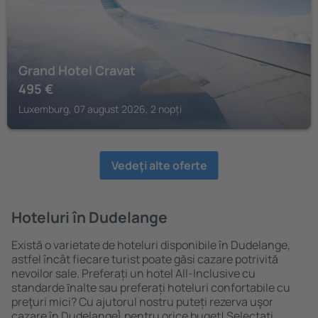
Grand Hotel Cravat
495
€
Luxemburg, 07 august 2026, 2 nopți
Vedeţi alte oferte
Hoteluri în Dudelange
Există o varietate de hoteluri disponibile în Dudelange,
astfel încât fiecare turist poate găsi cazare potrivită
nevoilor sale. Preferați un hotel All-Inclusive cu
standarde ȋnalte sau preferați hoteluri confortabile cu
preţuri mici? Cu ajutorul nostru puteți rezerva uşor
cazare în Dudelange} pentru orice buget! Selectați