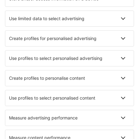
Hoteluri în Luxemburg - Orașe populare
Hoteluri în Esch-sur-Alzette
Hoteluri în Luxemburg
Hoteluri în Vianden
Hoteluri în Bourscheid
Hoteluri în Echternach
Hoteluri în Weilerbach
Hoteluri în Mondorf-les-Bains
Hoteluri în Beaufort
Hoteluri Reisdorf
Hoteluri în Enscherange
Cele mai bune hoteluri - orașe
Hoteluri în Griswold
Hoteluri în Mozzo
Hoteluri în St. Clair Beach
Hoteluri în Bracebridge
Hoteluri în Tsapatagh
Hoteluri în Durres
Hoteluri Laal Tappar
Hoteluri în Dongtou