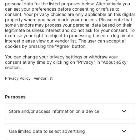
Ofertă adaptată aşteptărilor tale.
Planifică ȋn siguranţă
Rezervare fără griji cu opțiune gratuită de anulare.
Economiseşte mai mult
Prețuri atractive și oferte speciale pentru utilizatorii
conectați.
Cazarea preferată
Alege din peste 1,3 mil. de opţiuni: hoteluri, cabane,
apartamente și altele.
Cele mai căutate cazări de către utilizatorii eSky
Cazare în Japonia - Orașe populare