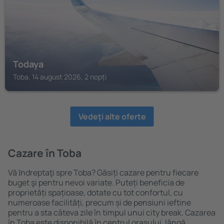
Todaya
Toba, 14 august 2026, 2 nopți
Vedeţi alte oferte
Cazare în Toba
Vă ȋndreptaţi spre Toba? Găsiți cazare pentru fiecare
buget şi pentru nevoi variate. Puteți beneficia de
proprietăți spațioase, dotate cu tot confortul, cu
numeroase facilități, precum și de pensiuni ieftine
pentru a sta câteva zile în timpul unui city break. Cazarea
în Toba este disponibilă în centrul orașului, lângă