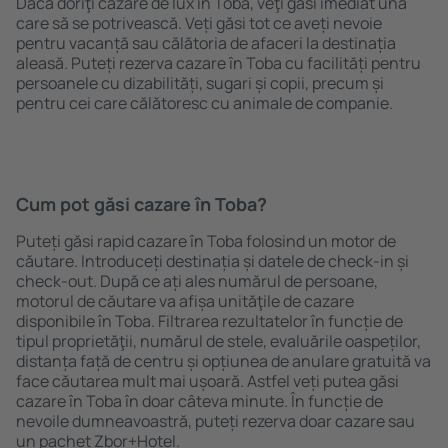
Dacă doriţi cazare de lux în Toba, veţi găsi imediat una
care să se potrivească. Veți găsi tot ce aveți nevoie
pentru vacanță sau călătoria de afaceri la destinația
aleasă. Puteți rezerva cazare în Toba cu facilități pentru
persoanele cu dizabilități, sugari și copii, precum și
pentru cei care călătoresc cu animale de companie.
Cum pot găsi cazare în Toba?
Puteți găsi rapid cazare în Toba folosind un motor de
căutare. Introduceți destinația și datele de check-in și
check-out. După ce ați ales numărul de persoane,
motorul de căutare va afișa unităţile de cazare
disponibile în Toba. Filtrarea rezultatelor în funcție de
tipul proprietăţii, numărul de stele, evaluările oaspeților,
distanța față de centru și opțiunea de anulare gratuită va
face căutarea mult mai ușoară. Astfel veți putea găsi
cazare în Toba în doar câteva minute. În funcție de
nevoile dumneavoastră, puteți rezerva doar cazare sau
un pachet Zbor+Hotel.