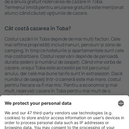
de a anula gratuit rezervarea de cazare în Toba.
Termenul limită pentru anularea gratuită este menţionat
atunci când căutați opţiunile de cazare.
Cât costă cazarea în Toba?
Costul cazării în Toba depinde de mai mulți factori. Cele
mai ieftine proprietăți includ hanuri, pensiuni și zone de
camping, în timp ce hotelurile și apartamentele sunt cele
mai costisitoare. Costul rezervării depinde de perioadă,
durata șederii și numărul de oaspeți. Când vine vorba de
cazare, oraşul Toba este accesibil pe tot parcursul
anului, dar cele mai bune tarife sunt în extrasezon. Dacă
numărul de oaspeţi ȋntr-o cameră este mai mare, costul
pentru fiecare va fi mai mic. Pentru a economisi şi mai
mult, rezervați cazare în Toba pentru mai mult de o
săptămână.
Caută rapid şi uşor