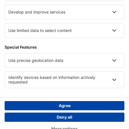
Cele mai bune locuri de cazare - regiuni
Cazare pe Insula Okinawa
Cazare on Ko Lanta
Cazare in Hawaii
Cazare in Dobrogea
Cazare în Nosy Be
Cazare În Maramureș