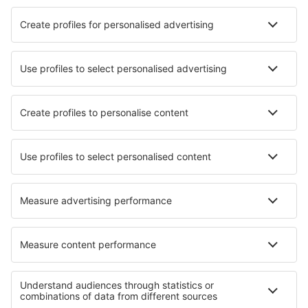
Cazare în Tokyo
Cazare în Sapporo
Cazare în Kyoto
Cazare în Osaka
Cazare în Fukuoka
Cazare în Matsuyama
Cazare în Nasushiobara
Cazare în Ueda
Cazare în Kobe
Cazare în Naha
Cele mai bune locuri de cazare - orașe
Cazare în Galdeano
Cazare în Summerville
Cazare în Villablino
Cazare în Ranohira
Cazare în Perpezac-le-Blanc
Cazare în Guastalla
Cazare în Lorzweiler
Cazare în Livingston
Cazare în Romagnano Sesia
Cazare în Stettler