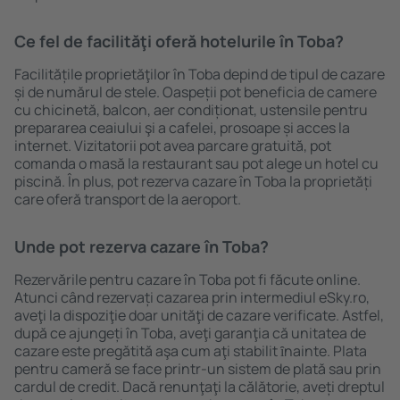
Ce fel de facilităţi oferă hotelurile în Toba?
Facilitățile proprietăţilor în Toba depind de tipul de cazare
și de numărul de stele. Oaspeții pot beneficia de camere
cu chicinetă, balcon, aer condiționat, ustensile pentru
prepararea ceaiului şi a cafelei, prosoape și acces la
internet. Vizitatorii pot avea parcare gratuită, pot
comanda o masă la restaurant sau pot alege un hotel cu
piscină. În plus, pot rezerva cazare în Toba la proprietăți
care oferă transport de la aeroport.
Unde pot rezerva cazare în Toba?
Rezervările pentru cazare în Toba pot fi făcute online.
Atunci când rezervați cazarea prin intermediul eSky.ro,
aveţi la dispoziţie doar unităţi de cazare verificate. Astfel,
după ce ajungeți în Toba, aveţi garanţia că unitatea de
cazare este pregătită aşa cum aţi stabilit ȋnainte. Plata
pentru cameră se face printr-un sistem de plată sau prin
cardul de credit. Dacă renunţaţi la călătorie, aveți dreptul