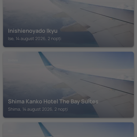
Inishienoyado Ikyu
Ise, 14 august 2026, 2 nopți
SHIMA
Shima Kanko Hotel The Bay Suites
Shima, 14 august 2026, 2 nopți
ISE