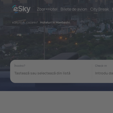
Zbor+Hotel
Bilete de avion
City Break
eSky.ro
/
cazare
/
Hoteluri în Maebashi