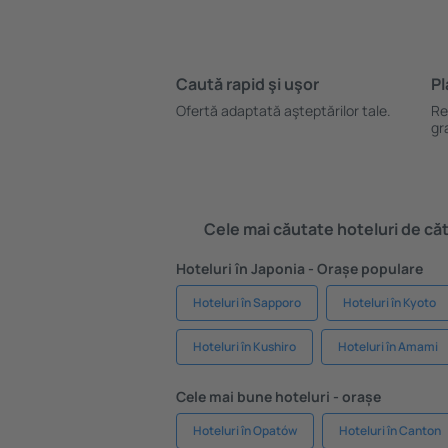
Caută rapid şi uşor
Pl
Ofertă adaptată aşteptărilor tale.
Re
gr
Cele mai căutate hoteluri de cătr
Hoteluri în Japonia - Orașe populare
Hoteluri în Sapporo
Hoteluri în Kyoto
Hoteluri în Kushiro
Hoteluri în Amami
Cele mai bune hoteluri - orașe
Hoteluri în Opatów
Hoteluri în Canton