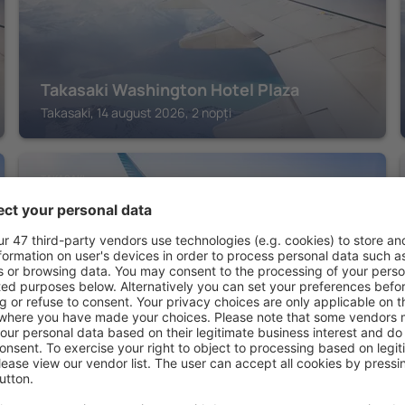
Takasaki Washington Hotel Plaza
Takasaki, 14 august 2026, 2 nopți
TAKASAKI
APA Hotel Takasaki Ekimae
Takasaki, 14 august 2026, 2 nopți