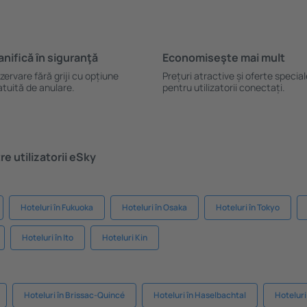
anifică ȋn siguranţă
Economiseşte mai mult
zervare fără griji cu opțiune
Prețuri atractive și oferte specia
atuită de anulare.
pentru utilizatorii conectați.
e utilizatorii eSky
Hoteluri în Fukuoka
Hoteluri în Osaka
Hoteluri în Tokyo
Hoteluri în Ito
Hoteluri Kin
Hoteluri în Brissac-Quincé
Hoteluri în Haselbachtal
Hoteluri