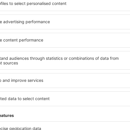
ită nevoilor sale. Preferați
elementele cheie ale unui ho
alte sau preferați hoteluri
bune hoteluri din Maebashi 
rul nostru puteți rezerva
pentru servicii și o gamă lar
 buget! Selectați destinația
cazare cu standarde ridicate
metodele de plată și
apropiere de principalele dis
ebashi sunt situate atât
folosi parcarea gratuită și
re, cât și puțin mai departe
care să corespundă perfect ne
le pentru o vacanță lungă
cu standarde ȋnalte să ofere
ci când doriţi să vizitaţi şi
precum spa și fitness, și act
l care vi se potriveşte și
cazare în Maebashi este o al
o vacanţă sau călătorie de
și persoane aflate în călăto
companii care doresc să or
lor.
Maebashi?
Ce fel de facilităţi v
Maebashi?
l în Maebashi este folosind
 mare de date cu locuri de
Hotelurile în Maebashi au dif
uni este o garanție că veți
oaspeți. Cele mai frecvente 