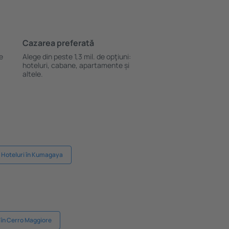
Cazarea preferată
le
Alege din peste 1,3 mil. de opţiuni:
hoteluri, cabane, apartamente și
altele.
Hoteluri în Kumagaya
 în Cerro Maggiore