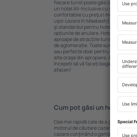
fiecare turist poate găsi cazare potriv
un hotel All-Inclusive cu standarde ȋn
confortabile cu preţuri mici? Cu ajuto
uşor cazare în Maebashi} pentru orice
şi standardul pentru hotel, verificați 
opțiunile de anulare. Hotelurile în Ma
aproape de atracţiile turistice popula
de aglomerație. Toate sunt disponibi
sau perfecte doar pentru o noapte atun
alte oraşe din apropiere. Alegeți hotelu
începeți să vă faceți bagajele pentru 
afaceri!
Cum pot găsi un hotel în 
Cea mai rapidă cale de a găsi un hote
motorul de căutare cazare eSky. Baza
cazare conţinând o gamă largă de opţi