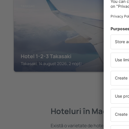
TAKASAKI
Hotel 1-2-3 Takasaki
Takasaki, 14 august 2026, 2 nopți
Hoteluri în Maebashi
Există o varietate de hoteluri disponib