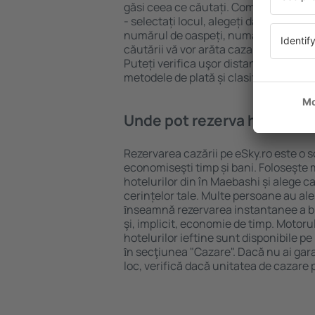
găsi ceea ce căutați. Completați câm
- selectați locul, alegeți data de che
numărul de oaspeți, numărul de camer
căutării vă vor arăta cazarea disponib
Puteți verifica uşor distanța de la hot
metodele de plată și clasificarea hote
Unde pot rezerva hoteluri 
Rezervarea cazării pe eSky.ro este o so
economiseşti timp și bani. Foloseşte 
hotelurilor din în Maebashi și alege 
cerințelor tale. Multe persoane au al
ȋnseamnă rezervarea instantanee a bile
şi, implicit, economie de timp. Motoru
hotelurilor ieftine sunt disponibile pe
ȋn secţiunea "Cazare". Dacă nu ai gar
loc, verifică dacă unitatea de cazare 