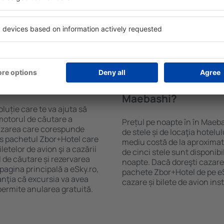
purile motorului de căutare
cu SPA, mini bar/seif în cam
ck-in și check-out, adăugați
masa, zonă de joacă pentru c
e şi gata! Rezultatele
informative despre cele mai 
ilă ȋn perioada selectată.
zonă. Unele proprietăți inclu
el ȋn centrul orașului,
Uneori, acestea încurajează 
lului.
în Maebashi.
ȋn în Maebashi?
Cât costă o noapte d
Maebashi?
luție care te va ajuta să
motorul de căutare a
Prețul pe noapte în în Maeb
cazarea care corespunde
de stele și de locaţia hotelu
es pachetul Zbor+Hotel care
mediu costă de la aproximati
telor de avion şi a cazării
de cinci stele sunt disponib
l de căutare și rezervarea
noapte. Dacă doreşti cazare 
 pagina principală a eSky.ro,
pachete Zbor+Hotel de pe eSk
anţia că excursia va avea
cazare și bilete de avion in
permite anularea gratuită.