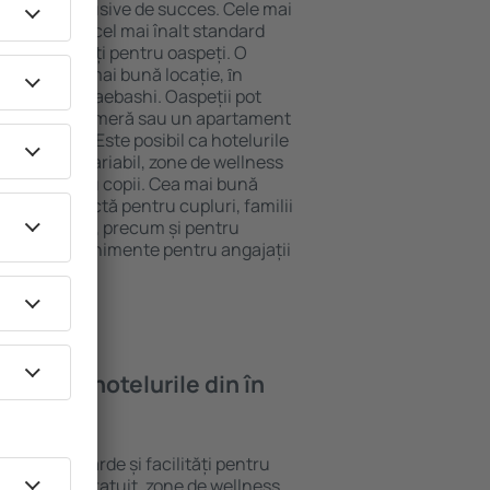
tel All-Inclusive de succes. Cele mai
garantează cel mai înalt standard
gă de facilități pentru oaspeți. O
 oferă cea mai bună locație, ȋn
tracţii din Maebashi. Oaspeții pot
 pot alege o cameră sau un apartament
voilor lor. Este posibil ca hotelurile
 un meniu variabil, zone de wellness
ivități pentru copii. Cea mai bună
egere perfectă pentru cupluri, familii
rie de afaceri, precum și pentru
ganizeze evenimente pentru angajații
oi găsi ȋn hotelurile din în
erite standarde și facilități pentru
sunt Wi-Fi gratuit, zone de wellness