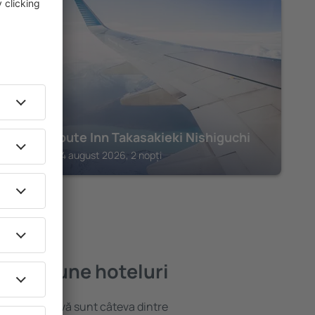
TAKASAKI
Hotel Route Inn Takasakieki Nishiguchi
Takasaki, 14 august 2026, 2 nopți
 mai bune hoteluri
locație atractivă sunt câteva dintre