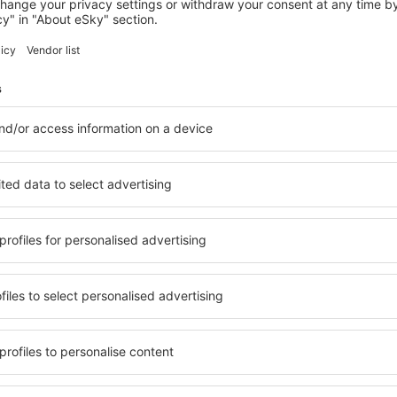
TAKASAKI
Hotel Grand View Takasaki
Takasaki, 14 august 2026, 2 nopți
Vedeți mai multe hoteluri în Maebashi
Maebashi – cele
ile în Maebashi, astfel încât
O varietate de servicii și o 