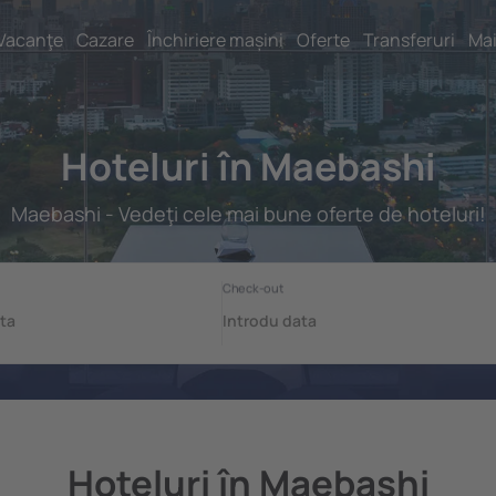
Vacanţe
Cazare
Închiriere mașini
Oferte
Transferuri
Mai
Hoteluri în Maebashi
Maebashi - Vedeţi cele mai bune oferte de hoteluri!
Hoteluri în Maebashi