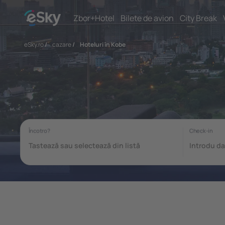
Zbor+Hotel
Bilete de avion
City Break
eSky.ro
/
cazare
/
Hoteluri în Kobe