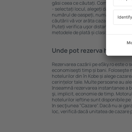
găsi ceea ce căutați. Completați câm
- selectați locul, alegeți data de che
numărul de oaspeți, numărul de camer
căutării vă vor arăta cazarea disponib
Puteți verifica uşor distanța de la hot
metodele de plată și clasificarea hote
Unde pot rezerva hoteluri ȋ
Rezervarea cazării pe eSky.ro este o so
economiseşti timp și bani. Foloseşte 
hotelurilor din în Kobe și alege caza
cerințelor tale. Multe persoane au al
ȋnseamnă rezervarea instantanee a bile
şi, implicit, economie de timp. Motoru
hotelurilor ieftine sunt disponibile pe
ȋn secţiunea "Cazare". Dacă nu ai gar
loc, verifică dacă unitatea de cazare 