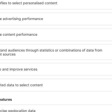
ită nevoilor sale. Preferați
elementele cheie ale unui ho
alte sau preferați hoteluri
bune hoteluri din Kobe gara
rul nostru puteți rezerva
servicii și o gamă largă de f
t! Selectați destinația şi
standarde ridicate oferă cea
todele de plată și opțiunile
principalele distracţii din K
tuate atât aproape de
gratuită și pot alege o cam
uțin mai departe de
corespundă perfect nevoilor l
pentru o vacanță lungă sau
standarde ȋnalte să ofere un
nd doriţi să vizitaţi şi alte
precum spa și fitness, și act
re vi se potriveşte și
cazare în Kobe este o alegere
o vacanţă sau călătorie de
persoane aflate în călătorie
companii care doresc să or
lor.
obe?
Ce fel de facilităţi v
Kobe?
 în Kobe este folosind
 mare de date cu locuri de
Hotelurile în Kobe au diferit
uni este o garanție că veți
oaspeți. Cele mai frecvente 