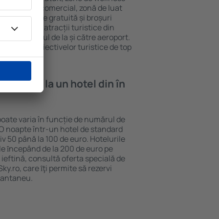
eră, centru comercial, zonă de luat
opii, parcare gratuită și broșuri
interesante atracții turistice din
d și transferul de la și către aeroport.
vizitarea obiectivelor turistice de top
e cazare la un hotel din în
poate varia în funcție de numărul de
. O noapte într-un hotel de standard
v 50 până la 100 de euro. Hotelurile
ile ȋncepând de la 200 de euro pe
ieftină, consultă oferta specială de
y.ro, care ȋţi permite să rezervi
stantaneu.