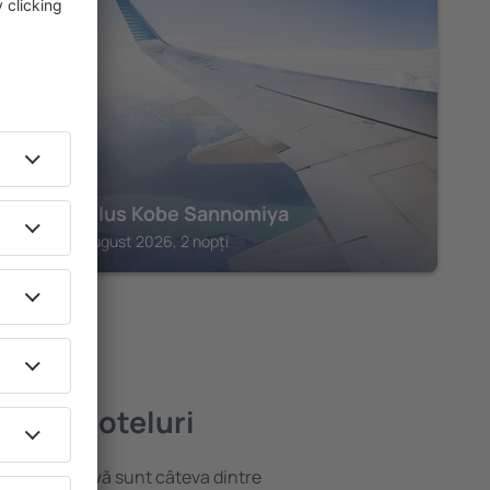
KOBE
Remm Plus Kobe Sannomiya
Kobe, 07 august 2026, 2 nopți
 bune hoteluri
locație atractivă sunt câteva dintre