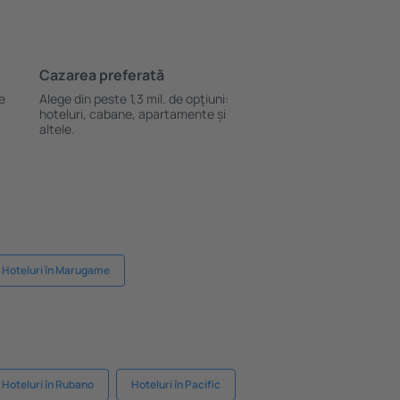
Cazarea preferată
le
Alege din peste 1,3 mil. de opţiuni:
hoteluri, cabane, apartamente și
altele.
Hoteluri în Marugame
Hoteluri în Rubano
Hoteluri în Pacific