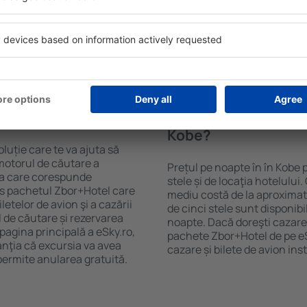
purile motorului de căutare
cu SPA, mini bar/seif în cam
ck-in și check-out, adăugați
masa, zonă de joacă pentru c
e şi gata! Rezultatele
informative despre cele mai 
ilă ȋn perioada selectată.
zonă. Unele proprietăți inclu
el ȋn centrul orașului,
Uneori, acestea încurajează 
lului.
în Kobe.
n în Kobe?
Cât costă o noapte d
Kobe?
luție care te va ajuta să
motorul de căutare a
Prețul pe noapte în în Kobe 
rea care corespunde
stele și de locaţia hotelului
es pachetul Zbor+Hotel care
mediu costă de la aproximati
telor de avion şi a cazării
de cinci stele sunt disponib
l de căutare și rezervarea
noapte. Dacă doreşti cazare 
 pagina principală a eSky.ro,
pachete Zbor+Hotel de pe eSk
anţia că excursia va avea
cazare și bilete de avion in
permite anularea gratuită.