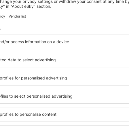
KOBE
Kobe Kitano Hotel
Kobe, 07 august 2026, 2 nopți
Vedeți mai multe hoteluri în Kobe
Kobe – cele mai
le în Kobe, astfel încât
O varietate de servicii și o 