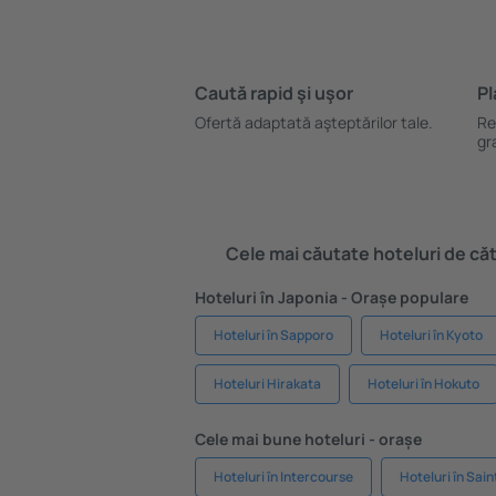
Caută rapid şi uşor
Pl
Ofertă adaptată aşteptărilor tale.
Re
gr
Cele mai căutate hoteluri de cătr
Hoteluri în Japonia - Orașe populare
Hoteluri în Sapporo
Hoteluri în Kyoto
Hoteluri Hirakata
Hoteluri în Hokuto
Cele mai bune hoteluri - orașe
Hoteluri în Intercourse
Hoteluri în Sai