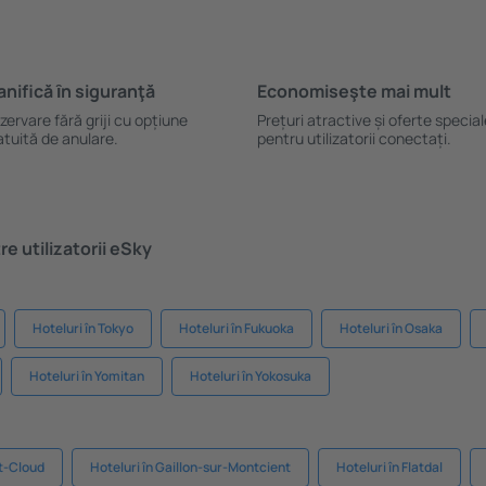
anifică ȋn siguranţă
Economiseşte mai mult
zervare fără griji cu opțiune
Prețuri atractive și oferte specia
atuită de anulare.
pentru utilizatorii conectați.
e utilizatorii eSky
Hoteluri în Tokyo
Hoteluri în Fukuoka
Hoteluri în Osaka
Hoteluri în Yomitan
Hoteluri în Yokosuka
nt-Cloud
Hoteluri în Gaillon-sur-Montcient
Hoteluri în Flatdal