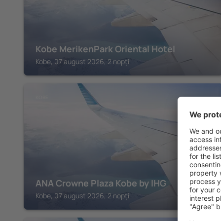
Kobe MerikenPark Oriental Hotel
Kobe, 07 august 2026, 2 nopți
KOBE
ANA Crowne Plaza Kobe by IHG
Kobe, 07 august 2026, 2 nopți