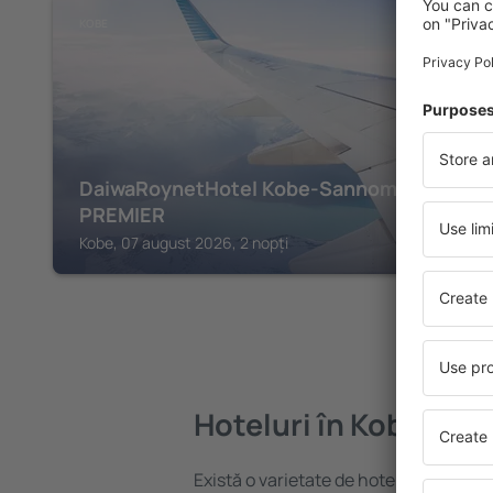
KOBE
DaiwaRoynetHotel Kobe-Sannomiya
PREMIER
Kobe, 07 august 2026, 2 nopți
Hoteluri în Kobe
Există o varietate de hoteluri disponibi