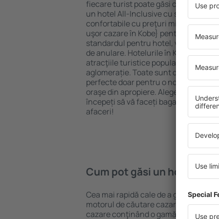
fiecare turist poate găsi cazare potriv
un hotel All-Inclusive cu standarde ȋn
confortabile cu preţuri mici? Cu ajuto
uşor cazare în Kobe} pentru orice buge
standardul pentru hotel, verificați me
de anulare. Hotelurile în Kobe sunt si
atracţiile turistice populare, cât și p
aglomerație. Toate sunt disponibile 
perfecte doar pentru o noapte atunci câ
oraşe din apropiere. Alegeți hotelul ca
începeți să vă faceți bagajele pentru 
afaceri!
Cum pot găsi un hotel în K
Cea mai rapidă cale de a găsi un hotel
motorul de căutare cazare eSky. Baza
cazare conţinând o gamă largă de opţi