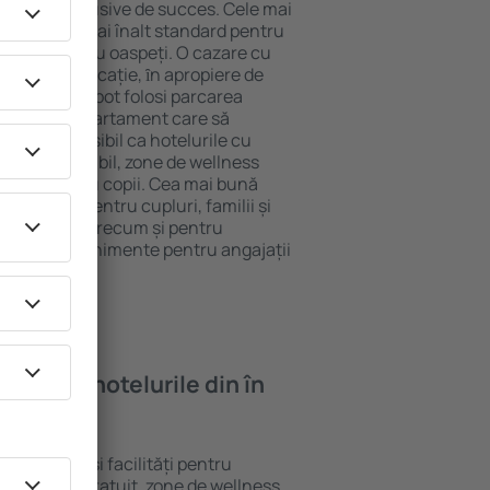
tel All-Inclusive de succes. Cele mai
ntează cel mai înalt standard pentru
acilități pentru oaspeți. O cazare cu
 mai bună locație, ȋn apropiere de
obe. Oaspeții pot folosi parcarea
eră sau un apartament care să
or. Este posibil ca hotelurile cu
 meniu variabil, zone de wellness
ivități pentru copii. Cea mai bună
 perfectă pentru cupluri, familii și
 de afaceri, precum și pentru
ganizeze evenimente pentru angajații
oi găsi ȋn hotelurile din în
e standarde și facilități pentru
sunt Wi-Fi gratuit, zone de wellness