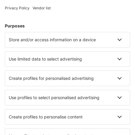
Cele mai căutate hoteluri de către utilizatorii eSky
Hoteluri în Italia - Orașe populare
Hoteluri în Roma
Hoteluri în Milano
Hoteluri în Florenţa
Hoteluri în Napoli
Hoteluri în Palermo
Hoteluri în San Teodoro
Hoteluri în Lignano Sabbiadoro
Hoteluri în Torri del Benaco
Hoteluri în Alghero
Hoteluri în Salerno
Cele mai bune hoteluri - orașe
Hoteluri în Fatsa
Hoteluri în Sandusky
Hoteluri în Saint-Luc
Hoteluri în Saint-Martin-de-Valgalgues
Hoteluri în Long Sault
Hoteluri în Bliesdorf