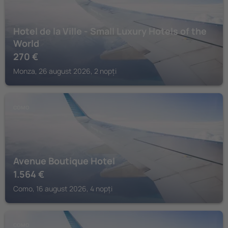
Hotel de la Ville - Small Luxury Hotels of the
World
270
€
Monza, 26 august 2026, 2 nopți
COMO
Avenue Boutique Hotel
1.564
€
Como, 16 august 2026, 4 nopți
COMO