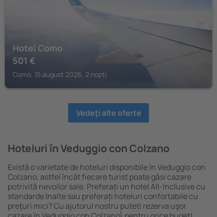
Hotel Como
501
€
Como, 15 august 2026, 2 nopți
Vedeţi alte oferte
Hoteluri în Veduggio con Colzano
Există o varietate de hoteluri disponibile în Veduggio con
Colzano, astfel încât fiecare turist poate găsi cazare
potrivită nevoilor sale. Preferați un hotel All-Inclusive cu
standarde ȋnalte sau preferați hoteluri confortabile cu
preţuri mici? Cu ajutorul nostru puteți rezerva uşor
cazare în Veduggio con Colzano} pentru orice buget!