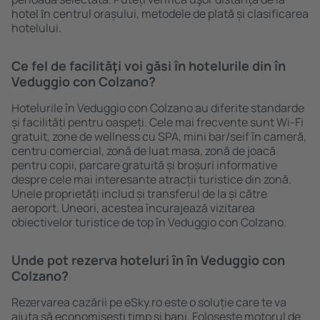
hotel ȋn centrul orașului, metodele de plată și clasificarea
hotelului.
Ce fel de facilităţi voi găsi ȋn hotelurile din în
Veduggio con Colzano?
Hotelurile în Veduggio con Colzano au diferite standarde
și facilități pentru oaspeți. Cele mai frecvente sunt Wi-Fi
gratuit, zone de wellness cu SPA, mini bar/seif în cameră,
centru comercial, zonă de luat masa, zonă de joacă
pentru copii, parcare gratuită și broșuri informative
despre cele mai interesante atracții turistice din zonă.
Unele proprietăți includ și transferul de la și către
aeroport. Uneori, acestea încurajează vizitarea
obiectivelor turistice de top în Veduggio con Colzano.
Unde pot rezerva hoteluri ȋn în Veduggio con
Colzano?
Rezervarea cazării pe eSky.ro este o soluție care te va
ajuta să economiseşti timp și bani. Foloseşte motorul de