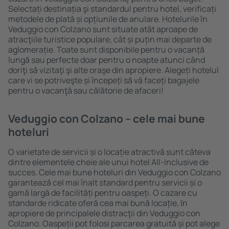
Selectați destinația şi standardul pentru hotel, verificați
metodele de plată și opțiunile de anulare. Hotelurile în
Veduggio con Colzano sunt situate atât aproape de
atracţiile turistice populare, cât și puțin mai departe de
aglomerație. Toate sunt disponibile pentru o vacanță
lungă sau perfecte doar pentru o noapte atunci când
doriţi să vizitaţi şi alte oraşe din apropiere. Alegeți hotelul
care vi se potriveşte și începeți să vă faceți bagajele
pentru o vacanţă sau călătorie de afaceri!
Veduggio con Colzano – cele mai bune
hoteluri
O varietate de servicii și o locație atractivă sunt câteva
dintre elementele cheie ale unui hotel All-Inclusive de
succes. Cele mai bune hoteluri din Veduggio con Colzano
garantează cel mai înalt standard pentru servicii și o
gamă largă de facilități pentru oaspeți. O cazare cu
standarde ridicate oferă cea mai bună locație, ȋn
apropiere de principalele distracţii din Veduggio con
Colzano. Oaspeții pot folosi parcarea gratuită și pot alege