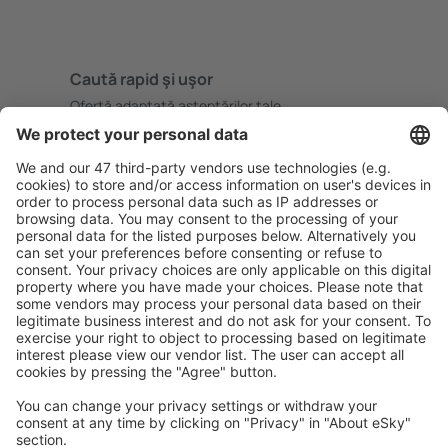
Caută rapid şi uşor
Ofertă adaptată aşteptărilor tale.
Planifică ȋn siguranţă
Rezervare fără griji cu opțiune gratuită de anulare.
Economiseşte mai mult
Prețuri atractive și oferte speciale pentru utilizatorii
conectați.
Cazarea preferată
Alege din peste 1,3 mil. de opţiuni: hoteluri, cabane,
apartamente și altele.