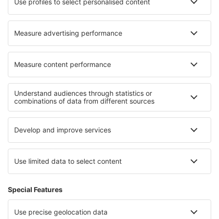
Hoteluri în Gloucester
Hoteluri în La Crau-de-Chateaurenard
Hoteluri în Durg
Hoteluri în Pluvigner
Cele mai bune hoteluri - regiuni
Hoteluri in Lacul Garda
Hoteluri în Coasta Amalfi
Hoteluri pe Coasta Rimini
Hoteluri in Val Rendena
Hoteluri in Pejo Fonti
Hoteluri in Addo Elephant National Park
Hoteluri in Dalmatia
Hoteluri in Saxonia
Hoteluri in Ohio
Hoteluri in Manyeleti Game Reserve