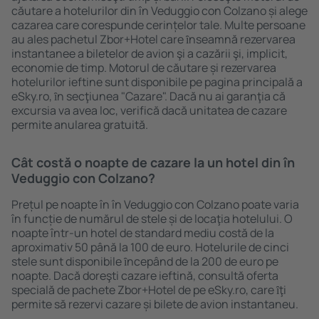
căutare a hotelurilor din în Veduggio con Colzano și alege
cazarea care corespunde cerințelor tale. Multe persoane
au ales pachetul Zbor+Hotel care ȋnseamnă rezervarea
instantanee a biletelor de avion şi a cazării şi, implicit,
economie de timp. Motorul de căutare și rezervarea
hotelurilor ieftine sunt disponibile pe pagina principală a
eSky.ro, ȋn secţiunea "Cazare". Dacă nu ai garanţia că
excursia va avea loc, verifică dacă unitatea de cazare
permite anularea gratuită.
Cât costă o noapte de cazare la un hotel din în
Veduggio con Colzano?
Prețul pe noapte în în Veduggio con Colzano poate varia
în funcție de numărul de stele și de locaţia hotelului. O
noapte într-un hotel de standard mediu costă de la
aproximativ 50 până la 100 de euro. Hotelurile de cinci
stele sunt disponibile ȋncepând de la 200 de euro pe
noapte. Dacă doreşti cazare ieftină, consultă oferta
specială de pachete Zbor+Hotel de pe eSky.ro, care ȋţi
permite să rezervi cazare și bilete de avion instantaneu.