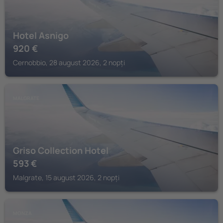
Hotel Asnigo
920
€
Cernobbio, 28 august 2026, 2 nopți
MALGRATE
Griso Collection Hotel
593
€
Malgrate, 15 august 2026, 2 nopți
MONZA