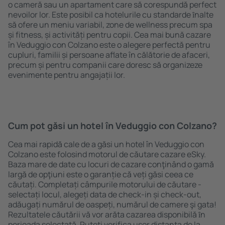
o cameră sau un apartament care să corespundă perfect
nevoilor lor. Este posibil ca hotelurile cu standarde ȋnalte
să ofere un meniu variabil, zone de wellness precum spa
și fitness, și activități pentru copii. Cea mai bună cazare
în Veduggio con Colzano este o alegere perfectă pentru
cupluri, familii și persoane aflate în călătorie de afaceri,
precum și pentru companii care doresc să organizeze
evenimente pentru angajații lor.
Cum pot găsi un hotel în Veduggio con Colzano?
Cea mai rapidă cale de a găsi un hotel în Veduggio con
Colzano este folosind motorul de căutare cazare eSky.
Baza mare de date cu locuri de cazare conţinând o gamă
largă de opţiuni este o garanție că veți găsi ceea ce
căutați. Completați câmpurile motorului de căutare -
selectați locul, alegeți data de check-in și check-out,
adăugați numărul de oaspeți, numărul de camere şi gata!
Rezultatele căutării vă vor arăta cazarea disponibilă ȋn
perioada selectată. Puteți verifica uşor distanța de la