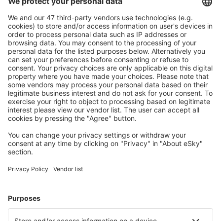
Ofertă adaptată aşteptărilor tale.
Planifică ȋn siguranţă
Rezervare fără griji cu opțiune gratuită de anulare.
Economiseşte mai mult
Prețuri atractive și oferte speciale pentru utilizatorii
conectați.
Cazarea preferată
Alege din peste 1,3 mil. de opţiuni: hoteluri, cabane,
apartamente și altele.
Cele mai căutate hoteluri de către utilizatorii eSky
Hoteluri în Italia - Orașe populare