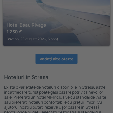
Hotel Beau Rivage
1.230
€
Baveno, 20 august 2026, 5 nopți
Vedeţi alte oferte
Hoteluri în Stresa
Există o varietate de hoteluri disponibile în Stresa, astfel
încât fiecare turist poate găsi cazare potrivită nevoilor
sale. Preferați un hotel All-Inclusive cu standarde ȋnalte
sau preferați hoteluri confortabile cu preţuri mici? Cu
ajutorul nostru puteți rezerva uşor cazare în Stresa}
pentru orice buget! Selectați destinația şi standardul