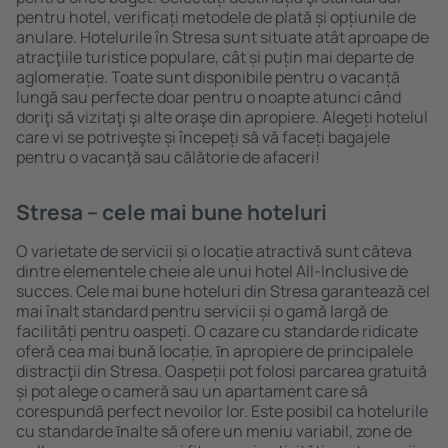
pentru hotel, verificați metodele de plată și opțiunile de
anulare. Hotelurile în Stresa sunt situate atât aproape de
atracţiile turistice populare, cât și puțin mai departe de
aglomerație. Toate sunt disponibile pentru o vacanță
lungă sau perfecte doar pentru o noapte atunci când
doriţi să vizitaţi şi alte oraşe din apropiere. Alegeți hotelul
care vi se potriveşte și începeți să vă faceți bagajele
pentru o vacanţă sau călătorie de afaceri!
Stresa – cele mai bune hoteluri
O varietate de servicii și o locație atractivă sunt câteva
dintre elementele cheie ale unui hotel All-Inclusive de
succes. Cele mai bune hoteluri din Stresa garantează cel
mai înalt standard pentru servicii și o gamă largă de
facilități pentru oaspeți. O cazare cu standarde ridicate
oferă cea mai bună locație, ȋn apropiere de principalele
distracţii din Stresa. Oaspeții pot folosi parcarea gratuită
și pot alege o cameră sau un apartament care să
corespundă perfect nevoilor lor. Este posibil ca hotelurile
cu standarde ȋnalte să ofere un meniu variabil, zone de