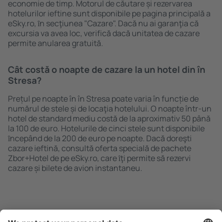
economie de timp. Motorul de căutare și rezervarea
hotelurilor ieftine sunt disponibile pe pagina principală a
eSky.ro, ȋn secţiunea "Cazare". Dacă nu ai garanţia că
excursia va avea loc, verifică dacă unitatea de cazare
permite anularea gratuită.
Cât costă o noapte de cazare la un hotel din în
Stresa?
Prețul pe noapte în în Stresa poate varia în funcție de
numărul de stele și de locaţia hotelului. O noapte într-un
hotel de standard mediu costă de la aproximativ 50 până
la 100 de euro. Hotelurile de cinci stele sunt disponibile
ȋncepând de la 200 de euro pe noapte. Dacă doreşti
cazare ieftină, consultă oferta specială de pachete
Zbor+Hotel de pe eSky.ro, care ȋţi permite să rezervi
cazare și bilete de avion instantaneu.
Caută rapid şi uşor