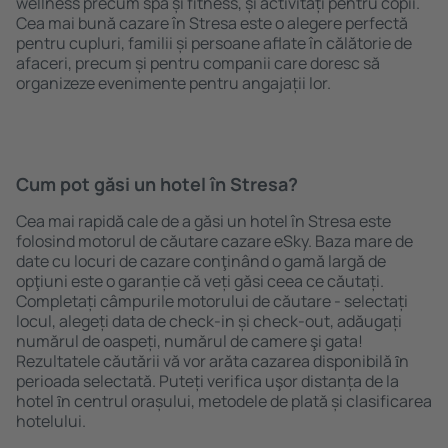
wellness precum spa și fitness, și activități pentru copii.
Cea mai bună cazare în Stresa este o alegere perfectă
pentru cupluri, familii și persoane aflate în călătorie de
afaceri, precum și pentru companii care doresc să
organizeze evenimente pentru angajații lor.
Cum pot găsi un hotel în Stresa?
Cea mai rapidă cale de a găsi un hotel în Stresa este
folosind motorul de căutare cazare eSky. Baza mare de
date cu locuri de cazare conţinând o gamă largă de
opţiuni este o garanție că veți găsi ceea ce căutați.
Completați câmpurile motorului de căutare - selectați
locul, alegeți data de check-in și check-out, adăugați
numărul de oaspeți, numărul de camere şi gata!
Rezultatele căutării vă vor arăta cazarea disponibilă ȋn
perioada selectată. Puteți verifica uşor distanța de la
hotel ȋn centrul orașului, metodele de plată și clasificarea
hotelului.