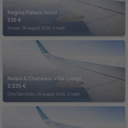
Regina Palace Hotel
536
€
Stresa, 28 august 2026, 2 nopți
ORTA SAN GIULIO
Relais & Chateaux Villa Crespi
2.035
€
Orta San Giulio, 28 august 2026, 2 nopți
STRESA