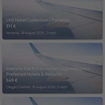
LVG Hotel Collection - Pallanza
311
€
Verbania, 28 august 2026, 2 nopți
OLEGGIO CASTELLO
Castello Dal Pozzo Resort Lago Maggiore -
Preferred Hotels & Resorts
549
€
Oleggio Castello, 16 august 2026, 2 nopți
BAVENO