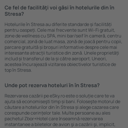
Ce fel de facilităţi voi găsi ȋn hotelurile din în
Stresa?
Hotelurile în Stresa au diferite standarde și facilități
pentru oaspeți. Cele mai frecvente sunt Wi-Fi gratuit,
zone de wellness cu SPA, mini bar/seif în cameră, centru
comercial, zonă de luat masa, zonă de joacă pentru copii,
parcare gratuită și broșuri informative despre cele mai
interesante atracții turistice din zonă. Unele proprietăți
includ și transferul de la și către aeroport. Uneori,
acestea încurajează vizitarea obiectivelor turistice de
top în Stresa.
Unde pot rezerva hoteluri ȋn în Stresa?
Rezervarea cazării pe eSky.ro este o soluție care te va
ajuta să economiseşti timp și bani. Foloseşte motorul de
căutare a hotelurilor din în Stresa și alege cazarea care
corespunde cerințelor tale. Multe persoane au ales
pachetul Zbor+Hotel care ȋnseamnă rezervarea
instantanee a biletelor de avion şi a cazării şi, implicit,