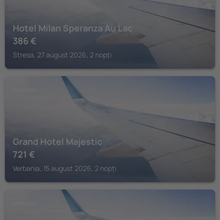
Hotel Milan Speranza Au Lac
386
€
Stresa, 27 august 2026, 2 nopți
VERBANIA
Grand Hotel Majestic
721
€
Verbania, 15 august 2026, 2 nopți
VERBANIA