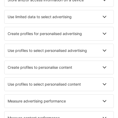
Hoteluri în Palermo
Hoteluri în Milano
Hoteluri în Napoli
Hoteluri în Roma
Hoteluri în Florenţa
Hoteluri în Martina Franca
Hoteluri în Camerota
Hoteluri în Cefalu
Hoteluri în Matera
Hoteluri în Pula
Cele mai bune hoteluri - orașe
Hoteluri în Manjiatan
Hoteluri în Moline
Hoteluri în Lorrach
Hoteluri Davidstow
Hoteluri în Anand
Hoteluri în Hydra
Hoteluri în Iluka
Hoteluri în Montecarlo
Hoteluri în Jimei
Hoteluri în Monsanto