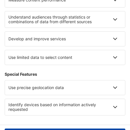
Cele mai bune hoteluri - regiuni
Hoteluri in Sardinia
Hoteluri în Riviera Veneţiană
Hoteluri in Marche
Hoteluri in Italy - ski
Hoteluri în Cinque Terre
Hoteluri in Tortuguero National Park
Hoteluri Smolyan province
Hoteluri în Paphos
Hoteluri în Qatar
Hoteluri în Marea Britanie