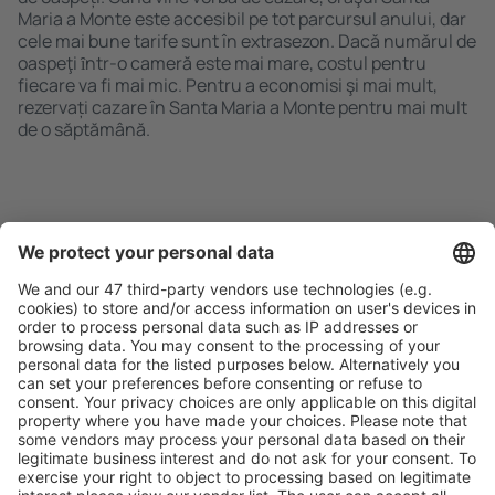
Maria a Monte este accesibil pe tot parcursul anului, dar
cele mai bune tarife sunt în extrasezon. Dacă numărul de
oaspeţi ȋntr-o cameră este mai mare, costul pentru
fiecare va fi mai mic. Pentru a economisi şi mai mult,
rezervați cazare în Santa Maria a Monte pentru mai mult
de o săptămână.
Caută rapid şi uşor
Ofertă adaptată aşteptărilor tale.
Planifică ȋn siguranţă
Rezervare fără griji cu opțiune gratuită de anulare.
Economiseşte mai mult
Prețuri atractive și oferte speciale pentru utilizatorii
conectați.