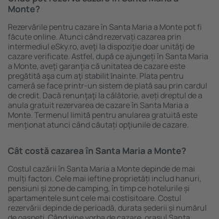
Monte?
Rezervările pentru cazare în Santa Maria a Monte pot fi
făcute online. Atunci când rezervați cazarea prin
intermediul eSky.ro, aveţi la dispoziţie doar unităţi de
cazare verificate. Astfel, după ce ajungeți în Santa Maria
a Monte, aveţi garanţia că unitatea de cazare este
pregătită aşa cum aţi stabilit ȋnainte. Plata pentru
cameră se face printr-un sistem de plată sau prin cardul
de credit. Dacă renunţaţi la călătorie, aveți dreptul de a
anula gratuit rezervarea de cazare în Santa Maria a
Monte. Termenul limită pentru anularea gratuită este
menţionat atunci când căutați opţiunile de cazare.
Cât costă cazarea în Santa Maria a Monte?
Costul cazării în Santa Maria a Monte depinde de mai
mulți factori. Cele mai ieftine proprietăți includ hanuri,
pensiuni și zone de camping, în timp ce hotelurile și
apartamentele sunt cele mai costisitoare. Costul
rezervării depinde de perioadă, durata șederii și numărul
de oaspeți. Când vine vorba de cazare, oraşul Santa