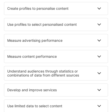
Cazare în Kirchschlag bei Linz
Cazare în Amontada
Cazare în Obersteigen
Cazare Malayattur
Cazare în Karasu
Cazare Kovagoszolos
Cazare în Wyoming
Cazare în Turbenthal
Cazare în Renaca
Cazare în Kosgoda
Cele mai bune locuri de cazare - regiuni
Cazare in Val d'Aosta
Cazare in Lazio
Cazare in Italian Alps
Cazare în Coasta Amalfi
Cazare în Cinque Terre
Cazare in Turkish Riviera
Cazare in Paracas
Cazare in Oregon
Cazare in Naxos
Cazare in Saxonia-Anhalt