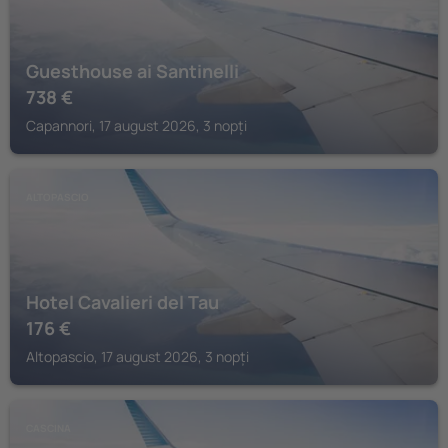
Guesthouse ai Santinelli
738
€
Capannori, 17 august 2026, 3 nopți
ALTOPASCIO
Hotel Cavalieri del Tau
176
€
Altopascio, 17 august 2026, 3 nopți
CASCINA