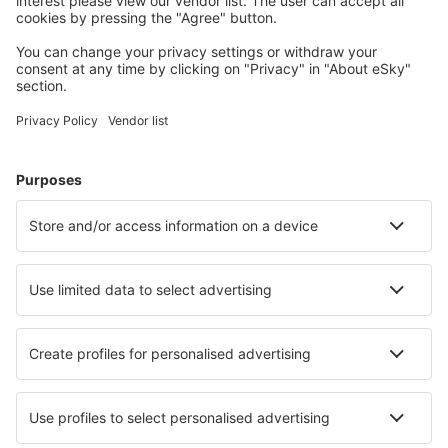
Cazarea preferată
Alege din peste 1,3 mil. de opţiuni: hoteluri, cabane,
apartamente și altele.
Cele mai căutate cazări de către utilizatorii eSky
Cazare în Italia - Orașe populare
Cazare în Napoli
Cazare în Palermo
Cazare în Roma
Cazare în Milano
Cazare în Florenţa
Cazare în Viterbo
Cazare în Cattolica
Cazare în Forio
Cazare în Manerba del Garda
Cazare în Cagliari
Cele mai bune locuri de cazare - orașe