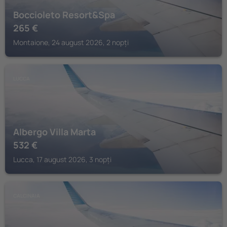
Boccioleto Resort&Spa
265
€
Montaione, 24 august 2026, 2 nopți
LUCCA
Albergo Villa Marta
532
€
Lucca, 17 august 2026, 3 nopți
CALCINAIA