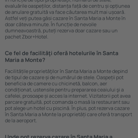
evaluările oaspeților, distanța față de centru și opțiunea
de anulare gratuită va face căutarea mult mai ușoară.
Astfel veți putea găsi cazare în Santa Maria a Monte în
doar câteva minute. În funcție de nevoile
dumneavoastră, puteți rezerva doar cazare sau un
pachet Zbor+Hotel.
Ce fel de facilităţi oferă hotelurile în Santa
Maria a Monte?
Facilitățile proprietăţilor în Santa Maria a Monte depind
de tipul de cazare și de numărul de stele. Oaspeții pot
beneficia de camere cu chicinetă, balcon, aer
condiționat, ustensile pentru prepararea ceaiului şi a
cafelei, prosoape și acces la internet. Vizitatorii pot avea
parcare gratuită, pot comanda o masă la restaurant sau
pot alege un hotel cu piscină. În plus, pot rezerva cazare
în Santa Maria a Monte la proprietăți care oferă transport
de la aeroport.
Unde pot rezerva cazare în Santa Maria a