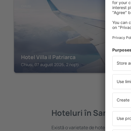
CHIUSI
Hotel Villa il Patriarca
Chiusi, 07 august 2026, 2 nopți
Hoteluri în San Casc
Există o varietate de hoteluri disponi