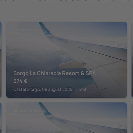
CASTEL GIORGIO
Borgo La Chiaracia Resort & SPA
974
€
Castel Giorgio, 08 august 2026, 3 nopți
MONTELEONE DʼORVIETO