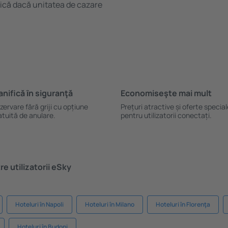
ifică dacă unitatea de cazare
anifică ȋn siguranţă
Economiseşte mai mult
zervare fără griji cu opțiune
Prețuri atractive și oferte specia
atuită de anulare.
pentru utilizatorii conectați.
e utilizatorii eSky
Hoteluri în Napoli
Hoteluri în Milano
Hoteluri în Florenţa
Hoteluri în Budoni