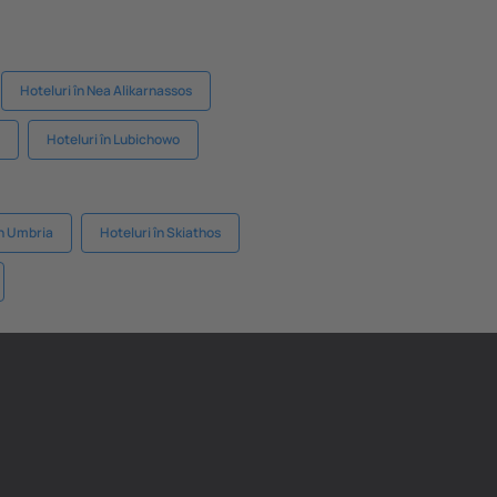
Hoteluri în Nea Alikarnassos
Hoteluri în Lubichowo
in Umbria
Hoteluri în Skiathos