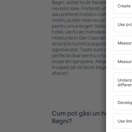
Bagni, astfel încât fiecare turist poat
nevoilor sale. Preferați un hotel All-I
sau preferați hoteluri confortabile cu
nostru puteți rezerva uşor cazare în
pentru orice buget! Selectați destina
hotel, verificați metodele de plată și 
Hotelurile în San Casciano Dei Bagni 
atracţiile turistice populare, cât și p
aglomerație. Toate sunt disponibile 
perfecte doar pentru o noapte atunci câ
oraşe din apropiere. Alegeți hotelul ca
începeți să vă faceți bagajele pentru 
afaceri!
Cum pot găsi un hotel în S
Bagni?