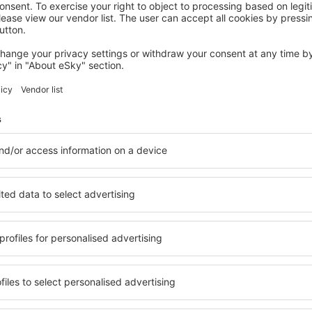
CHIANCIANO TERME
Hotel Patria
Chianciano Terme, 07 august 2026, 2 nopți
Vedeți mai multe hoteluri în San Casciano Dei Bagni
iano Dei Bagni
San Casciano De
bune hoteluri
bile în San Casciano Dei