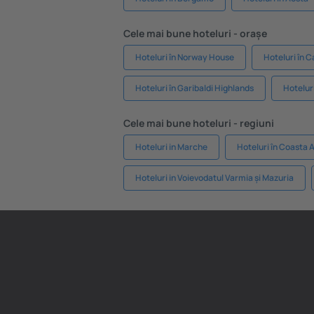
Cele mai bune hoteluri - orașe
Hoteluri în Norway House
Hoteluri în 
Hoteluri în Garibaldi Highlands
Hotelur
Cele mai bune hoteluri - regiuni
Hoteluri in Marche
Hoteluri în Coasta 
Hoteluri in Voievodatul Varmia și Mazuria