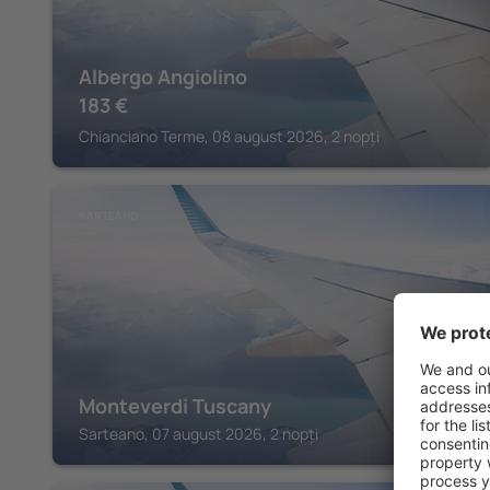
Albergo Angiolino
183
€
Chianciano Terme, 08 august 2026, 2 nopți
SARTEANO
Monteverdi Tuscany
Sarteano, 07 august 2026, 2 nopți