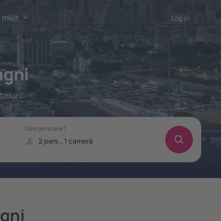
 mult
Log in
agni
eluri!
agni