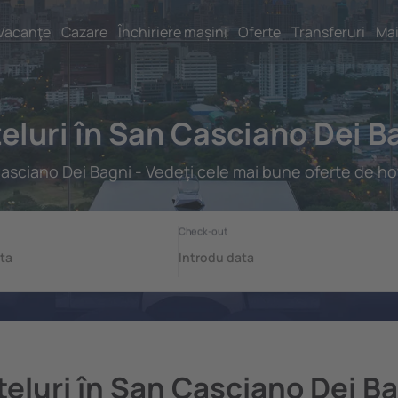
Vacanţe
Cazare
Închiriere mașini
Oferte
Transferuri
Mai
eluri în San Casciano Dei B
asciano Dei Bagni - Vedeţi cele mai bune oferte de hot
eluri în San Casciano Dei B