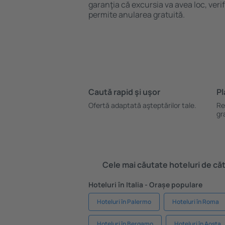
garanţia că excursia va avea loc, ver
permite anularea gratuită.
Caută rapid şi uşor
Pl
Ofertă adaptată aşteptărilor tale.
Re
gr
Cele mai căutate hoteluri de cătr
Hoteluri în Italia - Orașe populare
Hoteluri în Palermo
Hoteluri în Roma
Hoteluri în Bergamo
Hoteluri în Aosta