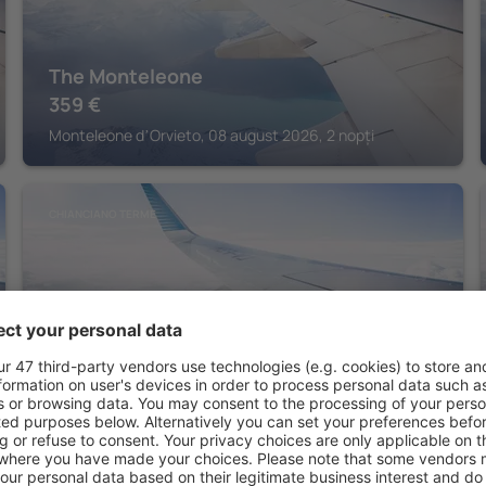
The Monteleone
359
€
Monteleone dʼOrvieto, 08 august 2026, 2 nopți
CHIANCIANO TERME
Grand Hotel Excelsior
Chianciano Terme, 07 august 2026, 2 nopți