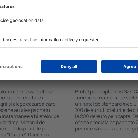
l în San Casciano Dei Bagni
Hotelurile în San Casciano D
are eSky. Baza mare de date
facilități pentru oaspeți. Ce
largă de opţiuni este o
zone de wellness cu SPA, mi
. Completați câmpurile
comercial, zonă de luat masa
, alegeți data de check-in și
gratuită și broșuri informat
eți, numărul de camere şi
atracții turistice din zonă. U
a cazarea disponibilă ȋn
la și către aeroport. Uneori,
r distanța de la hotel ȋn
obiectivelor turistice de to
clasificarea hotelului.
ȋn în San Casciano
Cât costă o noapte d
San Casciano Dei B
luție care te va ajuta să
Prețul pe noapte în în San C
motorul de căutare a
funcție de numărul de stele ș
agni și alege cazarea care
un hotel de standard mediu 
rsoane au ales pachetul
100 de euro. Hotelurile de c
instantanee a biletelor de
la 200 de euro pe noapte. Da
ie de timp. Motorul de
oferta specială de pachete Z
ne sunt disponibile pe
permite să rezervi cazare și
nea "Cazare". Dacă nu ai