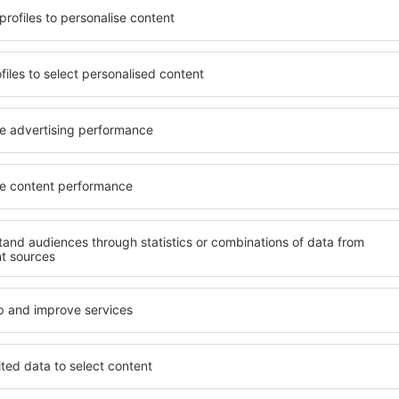
e găsi cazare potrivită
O varietate de servicii și o 
nclusive cu standarde ȋnalte
elementele cheie ale unui ho
 preţuri mici? Cu ajutorul
bune hoteluri din San Casci
 San Casciano Dei Bagni}
înalt standard pentru servici
ția şi standardul pentru
oaspeți. O cazare cu standa
opțiunile de anulare.
locație, ȋn apropiere de prin
sunt situate atât aproape de
Dei Bagni. Oaspeții pot folos
uțin mai departe de
cameră sau un apartament c
pentru o vacanță lungă sau
lor. Este posibil ca hoteluri
nd doriţi să vizitaţi şi alte
meniu variabil, zone de well
re vi se potriveşte și
activități pentru copii. Cea
o vacanţă sau călătorie de
Bagni este o alegere perfect
aflate în călătorie de aface
doresc să organizeze evenim
an Casciano Dei
Ce fel de facilităţi v
San Casciano Dei B