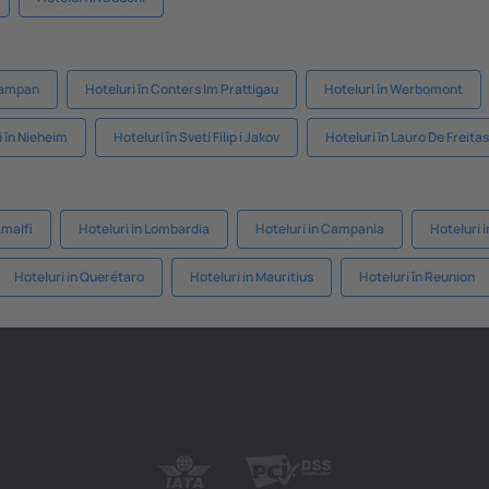
Campan
Hoteluri în Conters Im Prattigau
Hoteluri în Werbomont
i în Nieheim
Hoteluri în Sveti Filip i Jakov
Hoteluri în Lauro De Freitas
Amalfi
Hoteluri in Lombardia
Hoteluri in Campania
Hoteluri 
Hoteluri in Querétaro
Hoteluri in Mauritius
Hoteluri în Reunion