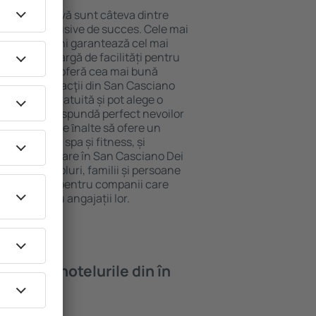
locație atractivă sunt câteva dintre
tel All-Inclusive de succes. Cele mai
ano Dei Bagni garantează cel mai
i și o gamă largă de facilități pentru
rde ridicate oferă cea mai bună
cipalele distracţii din San Casciano
i parcarea gratuită și pot alege o
are să corespundă perfect nevoilor
le cu standarde ȋnalte să ofere un
ness precum spa și fitness, și
 mai bună cazare în San Casciano Dei
ă pentru cupluri, familii și persoane
ri, precum și pentru companii care
ente pentru angajații lor.
oi găsi ȋn hotelurile din în
agni?