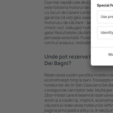
Cea mai rapidă cale de a găsi un hote
este folosind motorul de căutare caz
cu locuri de cazare conţinând o gamă 
garanție că veți găsi ceea ce căutați
motorului de căutare - selectați locul
check-out, adăugați numărul de oasp
gata! Rezultatele căutării vă vor arăt
perioada selectată. Puteți verifica uşo
centrul orașului, metodele de plată și 
Unde pot rezerva hoteluri 
Dei Bagni?
Rezervarea cazării pe eSky.ro este o so
economiseşti timp și bani. Foloseşte 
hotelurilor din în San Casciano Dei B
corespunde cerințelor tale. Multe pe
Zbor+Hotel care ȋnseamnă rezervarea 
avion şi a cazării şi, implicit, econom
căutare și rezervarea hotelurilor iefti
pagina principală a eSky.ro, ȋn secţiu