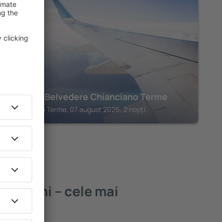
CHIANCIANO TERME
Palazzo Belvedere Chianciano Terme
Chianciano Terme, 07 august 2026, 2 nopți
i Bagni – cele mai