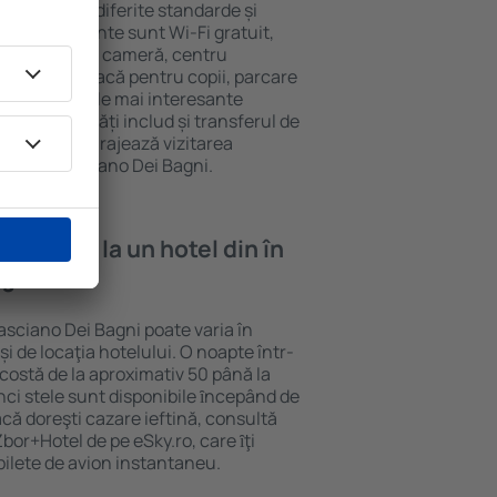
ei Bagni au diferite standarde și
le mai frecvente sunt Wi-Fi gratuit,
ni bar/seif în cameră, centru
, zonă de joacă pentru copii, parcare
ive despre cele mai interesante
nele proprietăți includ și transferul de
 acestea încurajează vizitarea
p în San Casciano Dei Bagni.
e cazare la un hotel din în
agni?
asciano Dei Bagni poate varia în
i de locaţia hotelului. O noapte într-
costă de la aproximativ 50 până la
inci stele sunt disponibile ȋncepând de
că doreşti cazare ieftină, consultă
bor+Hotel de pe eSky.ro, care ȋţi
 bilete de avion instantaneu.