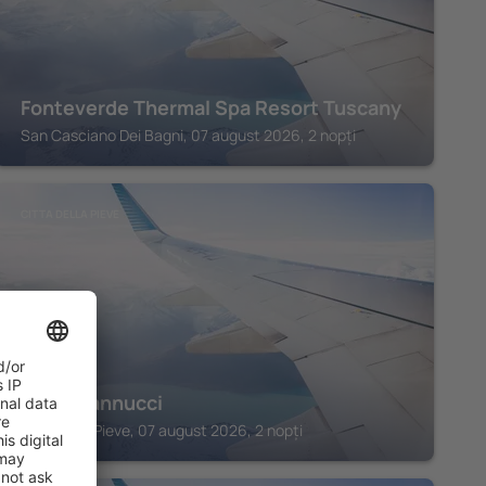
Fonteverde Thermal Spa Resort Tuscany
San Casciano Dei Bagni, 07 august 2026, 2 nopți
CITTA DELLA PIEVE
Hotel Vannucci
Citta della Pieve, 07 august 2026, 2 nopți