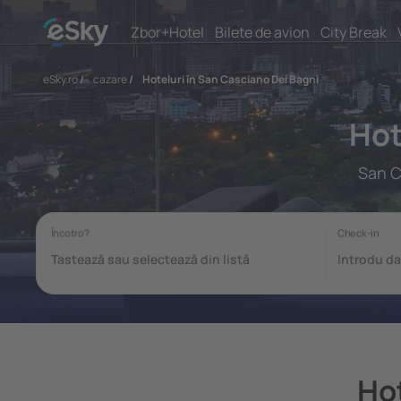
Zbor+Hotel
Bilete de avion
City Break
eSky.ro
/
cazare
/
Hoteluri în San Casciano Dei Bagni
Hot
San C
Hot