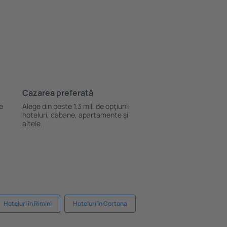
Cazarea preferată
le
Alege din peste 1,3 mil. de opţiuni:
hoteluri, cabane, apartamente și
altele.
Hoteluri în Rimini
Hoteluri în Cortona