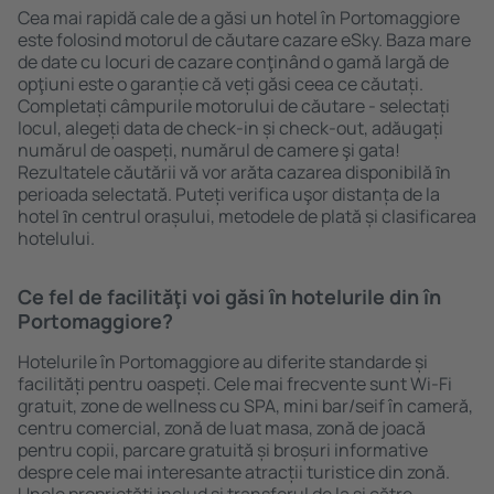
Cea mai rapidă cale de a găsi un hotel în Portomaggiore
este folosind motorul de căutare cazare eSky. Baza mare
de date cu locuri de cazare conţinând o gamă largă de
opţiuni este o garanție că veți găsi ceea ce căutați.
Completați câmpurile motorului de căutare - selectați
locul, alegeți data de check-in și check-out, adăugați
numărul de oaspeți, numărul de camere şi gata!
Rezultatele căutării vă vor arăta cazarea disponibilă ȋn
perioada selectată. Puteți verifica uşor distanța de la
hotel ȋn centrul orașului, metodele de plată și clasificarea
hotelului.
Ce fel de facilităţi voi găsi ȋn hotelurile din în
Portomaggiore?
Hotelurile în Portomaggiore au diferite standarde și
facilități pentru oaspeți. Cele mai frecvente sunt Wi-Fi
gratuit, zone de wellness cu SPA, mini bar/seif în cameră,
centru comercial, zonă de luat masa, zonă de joacă
pentru copii, parcare gratuită și broșuri informative
despre cele mai interesante atracții turistice din zonă.