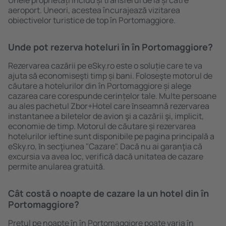
Unele proprietăți includ și transferul de la și către
aeroport. Uneori, acestea încurajează vizitarea
obiectivelor turistice de top în Portomaggiore.
Unde pot rezerva hoteluri ȋn în Portomaggiore?
Rezervarea cazării pe eSky.ro este o soluție care te va
ajuta să economiseşti timp și bani. Foloseşte motorul de
căutare a hotelurilor din în Portomaggiore și alege
cazarea care corespunde cerințelor tale. Multe persoane
au ales pachetul Zbor+Hotel care ȋnseamnă rezervarea
instantanee a biletelor de avion şi a cazării şi, implicit,
economie de timp. Motorul de căutare și rezervarea
hotelurilor ieftine sunt disponibile pe pagina principală a
eSky.ro, ȋn secţiunea "Cazare". Dacă nu ai garanţia că
excursia va avea loc, verifică dacă unitatea de cazare
permite anularea gratuită.
Cât costă o noapte de cazare la un hotel din în
Portomaggiore?
Prețul pe noapte în în Portomaggiore poate varia în