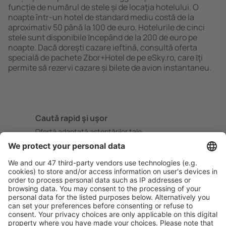
funcție de numărul de stele și de locaţia hotelului. O
noapte într-un hotel de standard mediu costă de la
aproximativ 50 până la 100 de euro. Hotelurile de cinci
stele sunt disponibile ȋncepând de la 200 de euro pe
noapte. Dacă doreşti cazare ieftină, consultă oferta
specială de pachete Zbor+Hotel de pe eSky.ro, care ȋţi
permite să rezervi cazare și bilete de avion instantaneu.
Caută rapid şi uşor
Ofertă adaptată aşteptărilor tale.
Planifică ȋn siguranţă
Rezervare fără griji cu opțiune gratuită de anulare.
Economiseşte mai mult
Prețuri atractive și oferte speciale pentru utilizatorii