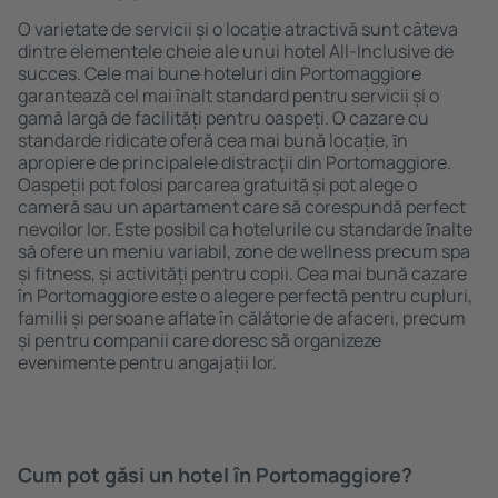
O varietate de servicii și o locație atractivă sunt câteva
dintre elementele cheie ale unui hotel All-Inclusive de
succes. Cele mai bune hoteluri din Portomaggiore
garantează cel mai înalt standard pentru servicii și o
gamă largă de facilități pentru oaspeți. O cazare cu
standarde ridicate oferă cea mai bună locație, ȋn
apropiere de principalele distracţii din Portomaggiore.
Oaspeții pot folosi parcarea gratuită și pot alege o
cameră sau un apartament care să corespundă perfect
nevoilor lor. Este posibil ca hotelurile cu standarde ȋnalte
să ofere un meniu variabil, zone de wellness precum spa
și fitness, și activități pentru copii. Cea mai bună cazare
în Portomaggiore este o alegere perfectă pentru cupluri,
familii și persoane aflate în călătorie de afaceri, precum
și pentru companii care doresc să organizeze
evenimente pentru angajații lor.
Cum pot găsi un hotel în Portomaggiore?