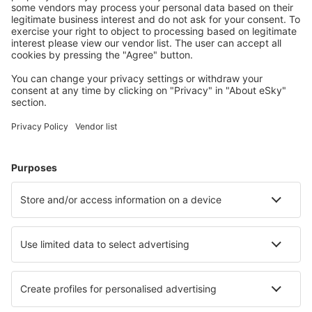
conectați.
Cazarea preferată
Alege din peste 1,3 mil. de opţiuni: hoteluri, cabane,
apartamente și altele.
Cele mai căutate hoteluri de către utilizatorii eSky
Hoteluri în Italia - Orașe populare
Hoteluri în Roma
Hoteluri în Milano
Hoteluri în Palermo
Hoteluri în Napoli
Hoteluri în Florenţa
Hoteluri în Malcesine
Hoteluri în San Teodoro
Hoteluri în Palau
Hoteluri în Sestri Levante
Hoteluri în Tremosine