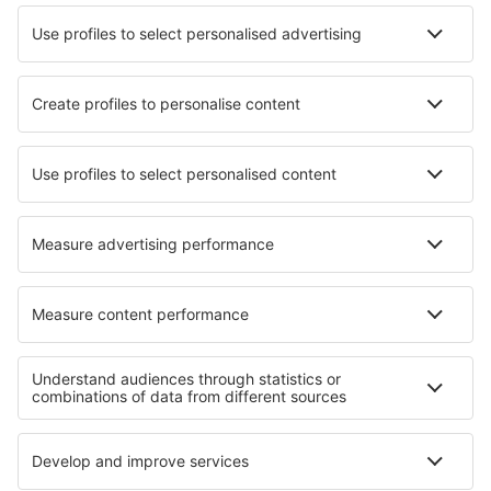
Cele mai bune hoteluri - orașe
Hoteluri în Mantorp
Hoteluri în Toulkine
Hoteluri în Annaberg im Lammertal
Hoteluri în Margon
Hoteluri în Water Newton
Hoteluri în Losone
Hoteluri în Canow
Hoteluri în Klek
Hoteluri în Forfar
Hoteluri în Atlantic Beach
Cele mai bune hoteluri - regiuni
Hoteluri in Sardinia
Hoteluri in Lacul Maggiore
Hoteluri in Ischia
Hoteluri in Apulia
Hoteluri in Val Gardena
Hoteluri in Abu Dhabi