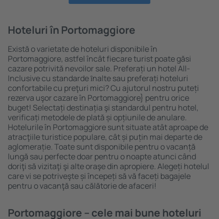
Hoteluri în Portomaggiore
Există o varietate de hoteluri disponibile în
Portomaggiore, astfel încât fiecare turist poate găsi
cazare potrivită nevoilor sale. Preferați un hotel All-
Inclusive cu standarde ȋnalte sau preferați hoteluri
confortabile cu preţuri mici? Cu ajutorul nostru puteți
rezerva uşor cazare în Portomaggiore} pentru orice
buget! Selectați destinația şi standardul pentru hotel,
verificați metodele de plată și opțiunile de anulare.
Hotelurile în Portomaggiore sunt situate atât aproape de
atracţiile turistice populare, cât și puțin mai departe de
aglomerație. Toate sunt disponibile pentru o vacanță
lungă sau perfecte doar pentru o noapte atunci când
doriţi să vizitaţi şi alte oraşe din apropiere. Alegeți hotelul
care vi se potriveşte și începeți să vă faceți bagajele
pentru o vacanţă sau călătorie de afaceri!
Portomaggiore – cele mai bune hoteluri