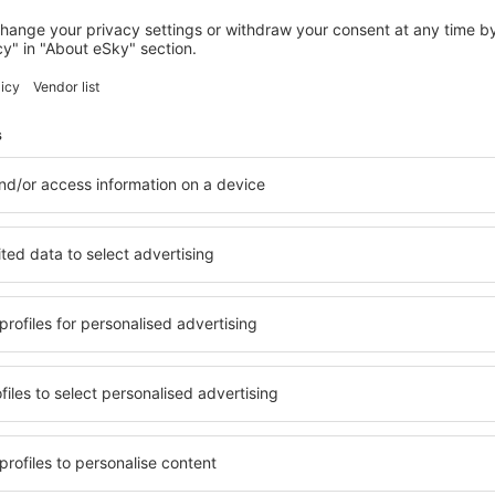
ARZACHENA
Romazzino, A Belmond Hotel, Costa
Smeralda
Arzachena, 14 august 2026, 2 nopți
Vedeți mai multe hoteluri în Porto Cervo
rvo
Porto Cervo – c
ile în Porto Cervo, astfel
O varietate de servicii și o 