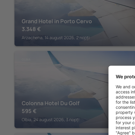
Grand Hotel in Porto Cervo
3.348
€
Arzachena, 14 august 2026, 2 nopți
OLBIA
Colonna Hotel Du Golf
595
€
Olbia, 24 august 2026, 3 nopți