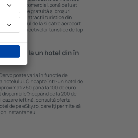
eră, centru comercial, zonă de luat
opii, parcare gratuită și broșuri
interesante atracții turistice din
d și transferul de la și către aeroport.
vizitarea obiectivelor turistice de top
e cazare la un hotel din în
 Cervo poate varia în funcție de
ia hotelului. O noapte într-un hotel de
aproximativ 50 până la 100 de euro.
nt disponibile ȋncepând de la 200 de
 cazare ieftină, consultă oferta
el de pe eSky.ro, care ȋţi permite să
vion instantaneu.