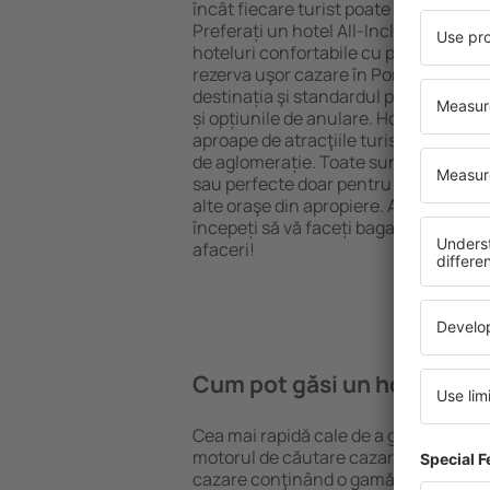
încât fiecare turist poate găsi cazare 
Preferați un hotel All-Inclusive cu st
hoteluri confortabile cu preţuri mici?
rezerva uşor cazare în Porto Cervo} p
destinația şi standardul pentru hotel,
și opțiunile de anulare. Hotelurile în 
aproape de atracţiile turistice popula
de aglomerație. Toate sunt disponibi
sau perfecte doar pentru o noapte atun
alte oraşe din apropiere. Alegeți hotelu
începeți să vă faceți bagajele pentru 
afaceri!
Cum pot găsi un hotel în P
Cea mai rapidă cale de a găsi un hotel
motorul de căutare cazare eSky. Baza
cazare conţinând o gamă largă de opţi