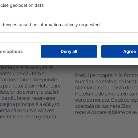
purile motorului de căutare
cu SPA, mini bar/seif în cam
ck-in și check-out, adăugați
masa, zonă de joacă pentru c
e şi gata! Rezultatele
informative despre cele mai 
ilă ȋn perioada selectată.
zonă. Unele proprietăți inclu
el ȋn centrul orașului,
Uneori, acestea încurajează 
lului.
în Porto Cervo.
n în Porto Cervo?
Cât costă o noapte d
Porto Cervo?
luție care te va ajuta să
motorul de căutare a
Prețul pe noapte în în Porto
ge cazarea care corespunde
numărul de stele și de locaţ
es pachetul Zbor+Hotel care
standard mediu costă de la 
telor de avion şi a cazării
Hotelurile de cinci stele su
l de căutare și rezervarea
euro pe noapte. Dacă doreşti
 pagina principală a eSky.ro,
specială de pachete Zbor+Hot
anţia că excursia va avea
rezervi cazare și bilete de a
permite anularea gratuită.