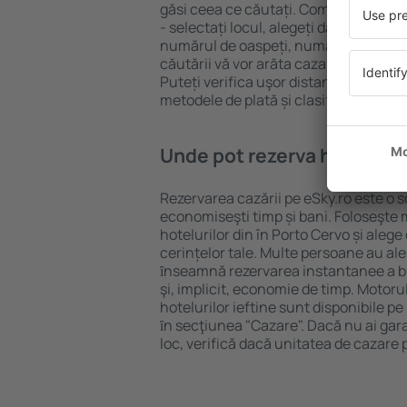
găsi ceea ce căutați. Completați câm
- selectați locul, alegeți data de che
numărul de oaspeți, numărul de camer
căutării vă vor arăta cazarea disponib
Puteți verifica uşor distanța de la hot
metodele de plată și clasificarea hote
Unde pot rezerva hoteluri ȋ
Rezervarea cazării pe eSky.ro este o so
economiseşti timp și bani. Foloseşte 
hotelurilor din în Porto Cervo și ale
cerințelor tale. Multe persoane au al
ȋnseamnă rezervarea instantanee a bile
şi, implicit, economie de timp. Motoru
hotelurilor ieftine sunt disponibile pe
ȋn secţiunea "Cazare". Dacă nu ai gar
loc, verifică dacă unitatea de cazare 