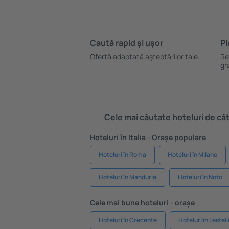
Caută rapid şi uşor
Pl
Ofertă adaptată aşteptărilor tale.
Re
gr
Cele mai căutate hoteluri de cătr
Hoteluri în Italia - Orașe populare
Hoteluri în Roma
Hoteluri în Milano
Hoteluri în Manduria
Hoteluri în Noto
Cele mai bune hoteluri - orașe
Hoteluri în Crecente
Hoteluri în Leste