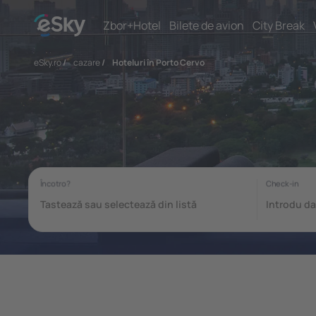
Zbor+Hotel
Bilete de avion
City Break
eSky.ro
/
cazare
/
Hoteluri în Porto Cervo