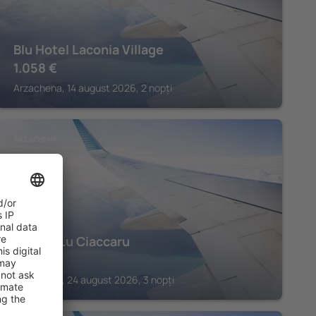
Blu Hotel Laconia Village
1.058
€
Arzachena, 14 august 2026, 2 nopți
ARZACHENA
Stazzo Lu Ciaccaru
1.493
€
Arzachena, 24 august 2026, 3 nopți