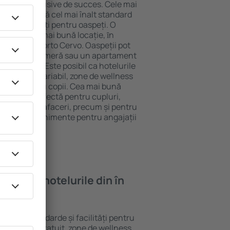
tel All-Inclusive de succes. Cele mai
vo garantează cel mai înalt standard
gă de facilități pentru oaspeți. O
 oferă cea mai bună locație, ȋn
tracţii din Porto Cervo. Oaspeții pot
 pot alege o cameră sau un apartament
voilor lor. Este posibil ca hotelurile
 un meniu variabil, zone de wellness
ivități pentru copii. Cea mai bună
 alegere perfectă pentru cupluri,
 călătorie de afaceri, precum și pentru
ganizeze evenimente pentru angajații
oi găsi ȋn hotelurile din în
diferite standarde și facilități pentru
sunt Wi-Fi gratuit, zone de wellness