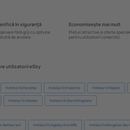
anifică ȋn siguranţă
Economiseşte mai mult
zervare fără griji cu opțiune
Prețuri atractive și oferte specia
atuită de anulare.
pentru utilizatorii conectați.
e utilizatorii eSky
Hoteluri în Florenţa
Hoteluri în Palermo
Hoteluri în Napoli
Hoteluri în Alassio
Hoteluri în San Gimignano
lle-Betharram
Hoteluri în Ingleby Arncliffe
Hoteluri în Bergères-lès-