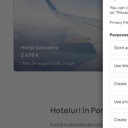
OLBIA
Hotel Sestante
2.478
€
Olbia, 24 august 2026, 3 nopți
Hoteluri în Porto Ce
Există o varietate de hoteluri disponib