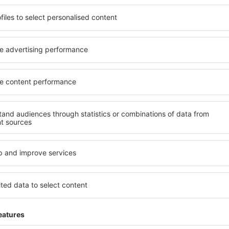
potrivită nevoilor sale.
elementele cheie ale unui ho
andarde ȋnalte sau preferați
bune hoteluri din Porto Cer
 Cu ajutorul nostru puteți
pentru servicii și o gamă lar
entru orice buget! Selectați
cazare cu standarde ridicate
 verificați metodele de plată
apropiere de principalele dis
Porto Cervo sunt situate atât
folosi parcarea gratuită și
re, cât și puțin mai departe
care să corespundă perfect ne
le pentru o vacanță lungă
cu standarde ȋnalte să ofere
ci când doriţi să vizitaţi şi
precum spa și fitness, și act
l care vi se potriveşte și
cazare în Porto Cervo este o
o vacanţă sau călătorie de
familii și persoane aflate în
companii care doresc să or
lor.
orto Cervo?
Ce fel de facilităţi v
Porto Cervo?
 în Porto Cervo este folosind
 mare de date cu locuri de
Hotelurile în Porto Cervo au 
uni este o garanție că veți
oaspeți. Cele mai frecvente 