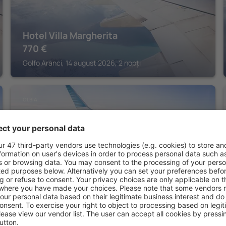
Hotel Villa Margherita
770
€
Golfo Aranci, 14 august 2026, 2 nopți
OLBIA
Hotel Rocce Sarde
983
€
Olbia, 24 august 2026, 3 nopți