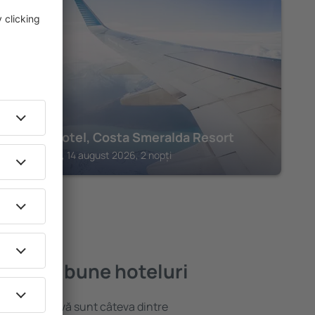
ARZACHENA
Cervo Hotel, Costa Smeralda Resort
Arzachena, 14 august 2026, 2 nopți
ele mai bune hoteluri
locație atractivă sunt câteva dintre