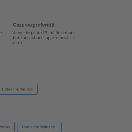
Cazarea preferată
le
Alege din peste 1,3 mil. de opţiuni:
hoteluri, cabane, apartamente și
altele.
Hoteluri în Perugia
Vertus
Hoteluri în Baile 1 Mai