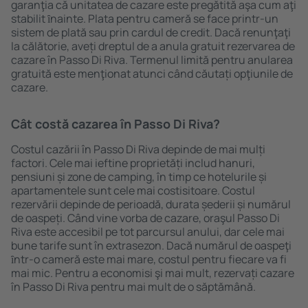
garanţia că unitatea de cazare este pregătită aşa cum aţi
stabilit ȋnainte. Plata pentru cameră se face printr-un
sistem de plată sau prin cardul de credit. Dacă renunţaţi
la călătorie, aveți dreptul de a anula gratuit rezervarea de
cazare în Passo Di Riva. Termenul limită pentru anularea
gratuită este menţionat atunci când căutați opţiunile de
cazare.
Cât costă cazarea în Passo Di Riva?
Costul cazării în Passo Di Riva depinde de mai mulți
factori. Cele mai ieftine proprietăți includ hanuri,
pensiuni și zone de camping, în timp ce hotelurile și
apartamentele sunt cele mai costisitoare. Costul
rezervării depinde de perioadă, durata șederii și numărul
de oaspeți. Când vine vorba de cazare, oraşul Passo Di
Riva este accesibil pe tot parcursul anului, dar cele mai
bune tarife sunt în extrasezon. Dacă numărul de oaspeţi
ȋntr-o cameră este mai mare, costul pentru fiecare va fi
mai mic. Pentru a economisi şi mai mult, rezervați cazare
în Passo Di Riva pentru mai mult de o săptămână.