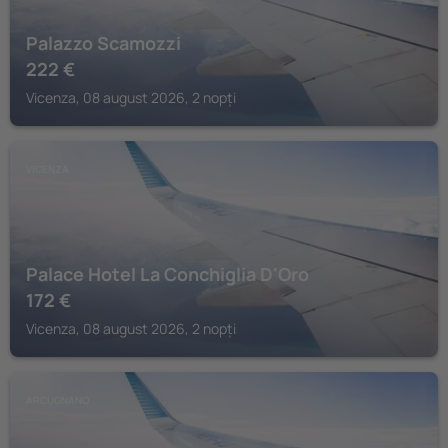
Palazzo Scamozzi
222
€
Vicenza, 08 august 2026, 2 nopți
VICENZA
Palace Hotel La Conchiglia D'Oro
172
€
Vicenza, 08 august 2026, 2 nopți
ARCUGNANO