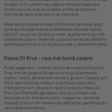
aeroport și în cartiere sau regiuni mai puțin populare.
Acest lucru vă va ajuta să găsiţi unităţi de cazare în
funcție de nevoi și de planurile ulterioare.
Rezervând cazarea în Passo Di Riva mai devreme, aveți
garanţia că după sosirea la destinație vă puteţi relaxa,
fără a fi nevoie să căutaţi un hotel, apartament sau altă
unitate de cazare. Rezervaţi cazarea înainte de călătoria
spre Passo Di Riva și vă veţi bucura de o călătorie liniştită.
Passo Di Riva – cea mai bună cazare
Puteți alege dintr-o ofertă variată de cazare în Passo Di
Riva, inclusiv proprietăți pentru o singură persoană,
cupluri, familii, persoane ȋn vârstă și grupuri. Oaspeţii pot
sta în apartamente, hoteluri și pensiuni care oferă
intimitate și sunt situate în centrul orașului Passo Di
Riva. Facilitățile din apropiere, inclusiv companii de
închirieri auto, transport public, magazine, centre de
reparaţii și locuri de relaxare sau distracţie, garantează o
vacanță extraordinară.