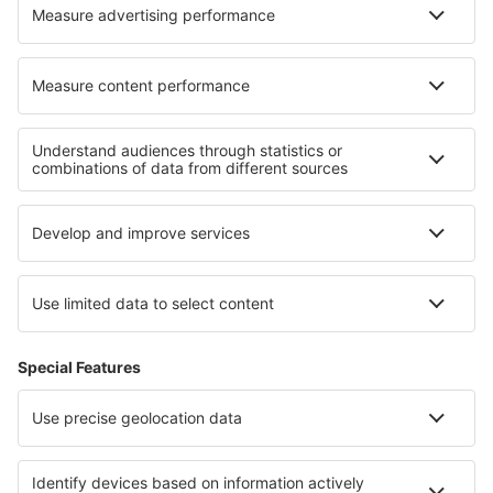
Cazare în Vergoncey
Cele mai bune locuri de cazare - regiuni
Cazare in Campania
Cazare in Toscana
Cazare în Cinque Terre
Cazare in Liguria
Cazare in Capri Island
Cazare in Famagusta Region
Cazare în Slovacia
Cazare in Manyeleti Game Reserve
Cazare in Delaware Beaches
Cazare în Puerto Rico