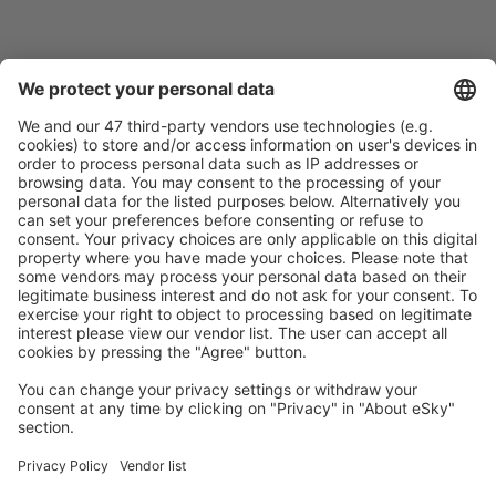
Caută rapid şi uşor
Ofertă adaptată aşteptărilor tale.
Planifică ȋn siguranţă
Rezervare fără griji cu opțiune gratuită de anulare.
Economiseşte mai mult
Prețuri atractive și oferte speciale pentru utilizatorii
conectați.
Cazarea preferată
Alege din peste 1,3 mil. de opţiuni: hoteluri, cabane,
apartamente și altele.