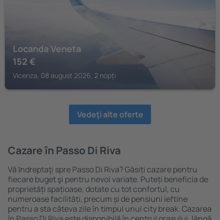
Locanda Veneta
152
€
Vicenza, 08 august 2026, 2 nopți
Vedeţi alte oferte
Cazare în Passo Di Riva
Vă ȋndreptaţi spre Passo Di Riva? Găsiți cazare pentru
fiecare buget şi pentru nevoi variate. Puteți beneficia de
proprietăți spațioase, dotate cu tot confortul, cu
numeroase facilități, precum și de pensiuni ieftine
pentru a sta câteva zile în timpul unui city break. Cazarea
în Passo Di Riva este disponibilă în centrul orașului, lângă