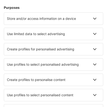
Cele mai căutate cazări de către utilizatorii eSky
Cazare în Italia - Orașe populare
Cazare în Palermo
Cazare în Milano
Cazare în Florenţa
Cazare în Napoli
Cazare în Roma
Cazare în Lerici
Cazare în Golfo Aranci
Cazare în Levanto
Cazare în Locorotondo
Cazare în Nardo
Cele mai bune locuri de cazare - orașe
Cazare în Khujand
Cazare în Cuiry-lès-Chaudardes
Cazare Ose
Cazare în Rudersdorf
Cazare în Michalová
Cazare în Burjassot
Cazare Dimbach
Cazare în Waterton
Cazare în Sant Esteve Sesrovires