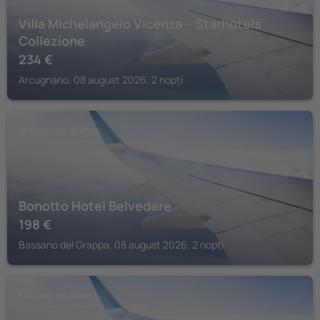
Villa Michelangelo Vicenza – Starhotels
Collezione
234
€
Arcugnano, 08 august 2026, 2 nopți
BASSANO DEL GRAPPA
Bonotto Hotel Belvedere
198
€
Bassano del Grappa, 08 august 2026, 2 nopți
BASSANO DEL GRAPPA