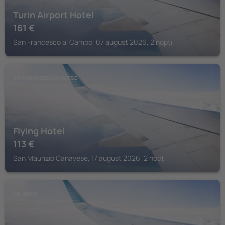
Turin Airport Hotel
161
€
San Francesco al Campo, 07 august 2026, 2 nopți
SAN MAURIZIO CANAVESE
Flying Hotel
113
€
San Maurizio Canavese, 17 august 2026, 2 nopți
DRUENTO