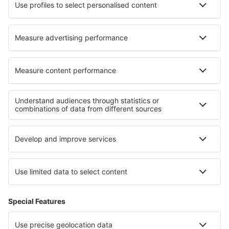
Cazare în Kobierzyce
Cazare în Noord
Cazare în Hudson
Cazare în Marktsteft
Cazare în Hallbergmoos
Cazare în Sandvika
Cele mai bune locuri de cazare - regiuni
Cazare in Capri Island
Cazare in Italy - ski
Cazare în Coasta Amalfi
Cazare in Val d'Aosta
Cazare in Sicilia
Cazare în Guadalupe
Cazare in Zlinsko
Cazare în Porto Santo
Cazare în Jizera Mountains
Cazare in Isla Mujeres