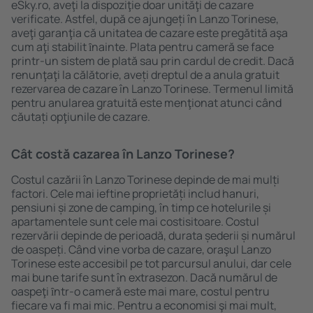
eSky.ro, aveţi la dispoziţie doar unităţi de cazare
verificate. Astfel, după ce ajungeți în Lanzo Torinese,
aveţi garanţia că unitatea de cazare este pregătită aşa
cum aţi stabilit ȋnainte. Plata pentru cameră se face
printr-un sistem de plată sau prin cardul de credit. Dacă
renunţaţi la călătorie, aveți dreptul de a anula gratuit
rezervarea de cazare în Lanzo Torinese. Termenul limită
pentru anularea gratuită este menţionat atunci când
căutați opţiunile de cazare.
Cât costă cazarea în Lanzo Torinese?
Costul cazării în Lanzo Torinese depinde de mai mulți
factori. Cele mai ieftine proprietăți includ hanuri,
pensiuni și zone de camping, în timp ce hotelurile și
apartamentele sunt cele mai costisitoare. Costul
rezervării depinde de perioadă, durata șederii și numărul
de oaspeți. Când vine vorba de cazare, oraşul Lanzo
Torinese este accesibil pe tot parcursul anului, dar cele
mai bune tarife sunt în extrasezon. Dacă numărul de
oaspeţi ȋntr-o cameră este mai mare, costul pentru
fiecare va fi mai mic. Pentru a economisi şi mai mult,