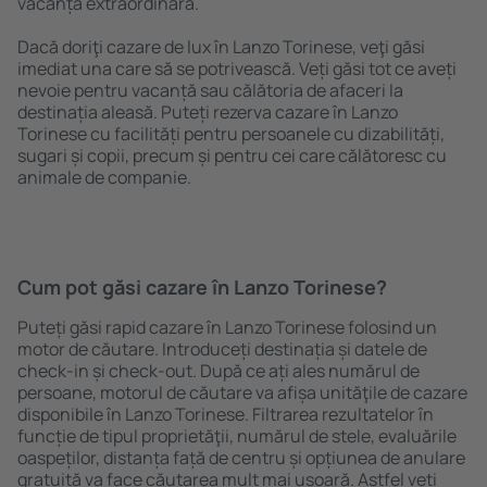
vacanță extraordinară.
Dacă doriţi cazare de lux în Lanzo Torinese, veţi găsi
imediat una care să se potrivească. Veți găsi tot ce aveți
nevoie pentru vacanță sau călătoria de afaceri la
destinația aleasă. Puteți rezerva cazare în Lanzo
Torinese cu facilități pentru persoanele cu dizabilități,
sugari și copii, precum și pentru cei care călătoresc cu
animale de companie.
Cum pot găsi cazare în Lanzo Torinese?
Puteți găsi rapid cazare în Lanzo Torinese folosind un
motor de căutare. Introduceți destinația și datele de
check-in și check-out. După ce ați ales numărul de
persoane, motorul de căutare va afișa unităţile de cazare
disponibile în Lanzo Torinese. Filtrarea rezultatelor în
funcție de tipul proprietăţii, numărul de stele, evaluările
oaspeților, distanța față de centru și opțiunea de anulare
gratuită va face căutarea mult mai ușoară. Astfel veți