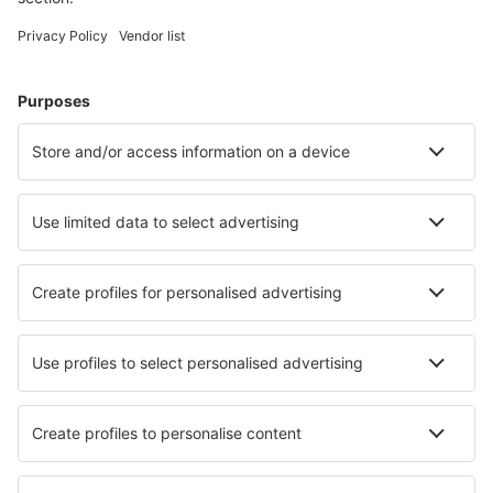
Cele mai căutate cazări de către utilizatorii eSky
Cazare în Italia - Orașe populare
Cazare în Napoli
Cazare în Florenţa
Cazare în Roma
Cazare în Palermo
Cazare în Milano
Cazare în Castelrotto
Cazare în Castiglione del Lago
Cazare în Siena
Cazare în Mascali
Cazare în Numana
Cele mai bune locuri de cazare - orașe
Cazare în Niederkruchten
Cazare în Derbent
Cazare în Ettal
Cazare în Mariazell