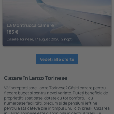
La Montrucca camere
185
€
Caselle Torinese, 17 august 2026, 2 nopți
Vedeţi alte oferte
Cazare în Lanzo Torinese
Vă ȋndreptaţi spre Lanzo Torinese? Găsiți cazare pentru
fiecare buget şi pentru nevoi variate. Puteți beneficia de
proprietăți spațioase, dotate cu tot confortul, cu
numeroase facilități, precum și de pensiuni ieftine
pentru a sta câteva zile în timpul unui city break. Cazarea
în Lanzo Torinese este disponibilă în centrul orașului,