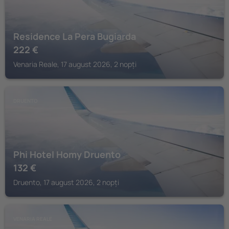
Residence La Pera Bugiarda
222
€
Venaria Reale, 17 august 2026, 2 nopți
DRUENTO
Phi Hotel Homy Druento
132
€
Druento, 17 august 2026, 2 nopți
VENARIA REALE