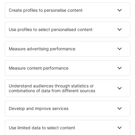
Cazare în Döttingen
Cazare în Niedergottsau
Cazare în Cedarville
Cazare în Wishaw
Cazare în Cherokee Sound
Cazare în Czarna Białostocka
Cazare în Vlachovo Březí
Cazare în Halsteren
Cazare în Uherčice
Cazare în Amanzimtoti
Cele mai bune locuri de cazare - regiuni
Cazare in Val di Fassa
Cazare in Val di Sole
Cazare în Coasta Amalfi
Cazare in Toscana
Cazare in Val d'Aosta
Cazare în Gold Coast
Cazare in Greek Islands
Cazare in Epirus
Cazare in Andaluzia
Cazare in Parcul Național Narwiański