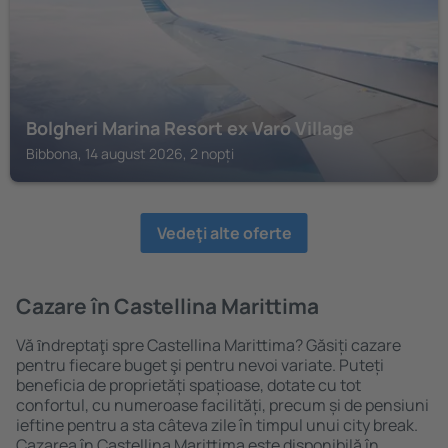
Bolgheri Marina Resort ex Varo Village
Bibbona, 14 august 2026, 2 nopți
Vedeţi alte oferte
Cazare în Castellina Marittima
Vă ȋndreptaţi spre Castellina Marittima? Găsiți cazare
pentru fiecare buget şi pentru nevoi variate. Puteți
beneficia de proprietăți spațioase, dotate cu tot
confortul, cu numeroase facilități, precum și de pensiuni
ieftine pentru a sta câteva zile în timpul unui city break.
Cazarea în Castellina Marittima este disponibilă în