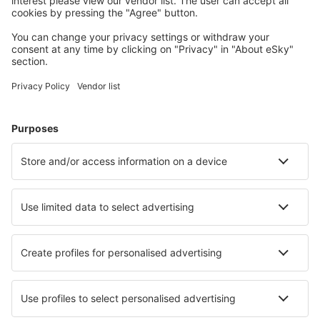
Cazarea preferată
Alege din peste 1,3 mil. de opţiuni: hoteluri, cabane,
apartamente și altele.
Cele mai căutate cazări de către utilizatorii eSky
Cazare în Italia - Orașe populare
Cazare în Palermo
Cazare în Roma
Cazare în Milano
Cazare în Florenţa
Cazare în Napoli
Cazare în Matera
Cazare în Otranto
Cazare în Fiumicino
Cazare în Taranto
Cazare în Lido di Ostia
Cele mai bune locuri de cazare - orașe