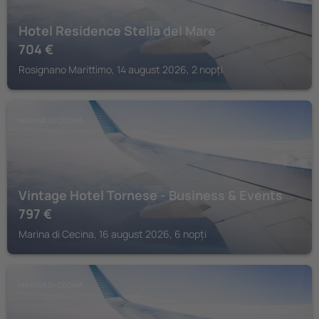
Hotel Residence Stella del Mare
704
€
Rosignano Marittimo, 14 august 2026, 2 nopți
MARINA DI CECINA
Vintage Hotel Tornese - Business & Events
797
€
Marina di Cecina, 16 august 2026, 6 nopți
MARINA DI CECINA