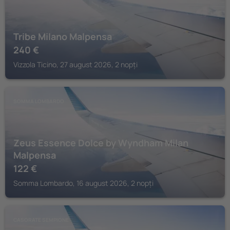
Tribe Milano Malpensa
240
€
Vizzola Ticino, 27 august 2026, 2 nopți
SOMMA LOMBARDO
Zeus Essence Dolce by Wyndham Milan
Malpensa
122
€
Somma Lombardo, 16 august 2026, 2 nopți
CASORATE SEMPIONE