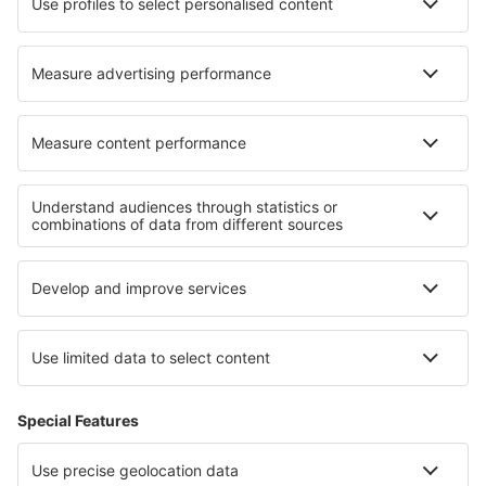
Hoteluri în Nové Mesto nad Váhom
Hoteluri în Ronehamn
Hoteluri în Senftenberg
Cele mai bune hoteluri - regiuni
Hoteluri in Friuli-Veneția Giulia
Hoteluri in Val di Fiemme
Hoteluri in Val Rendena
Hoteluri in Liguria
Hoteluri in Italian Alps
Hoteluri în Southern Hungarian Plains
Hoteluri in Mallorca
Hoteluri in Morelos
Hoteluri in Chiang Mai
Hoteluri în regiunea Rivierei Franceze