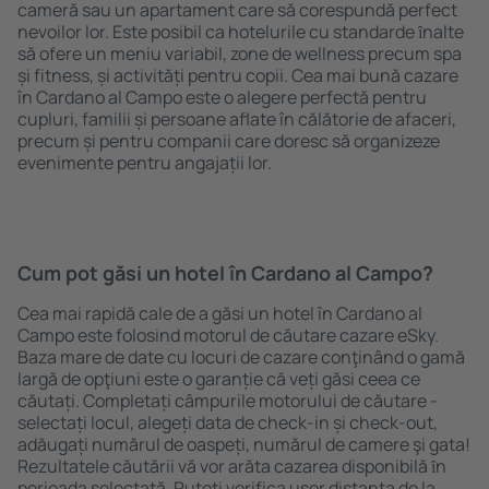
cameră sau un apartament care să corespundă perfect
nevoilor lor. Este posibil ca hotelurile cu standarde ȋnalte
să ofere un meniu variabil, zone de wellness precum spa
și fitness, și activități pentru copii. Cea mai bună cazare
în Cardano al Campo este o alegere perfectă pentru
cupluri, familii și persoane aflate în călătorie de afaceri,
precum și pentru companii care doresc să organizeze
evenimente pentru angajații lor.
Cum pot găsi un hotel în Cardano al Campo?
Cea mai rapidă cale de a găsi un hotel în Cardano al
Campo este folosind motorul de căutare cazare eSky.
Baza mare de date cu locuri de cazare conţinând o gamă
largă de opţiuni este o garanție că veți găsi ceea ce
căutați. Completați câmpurile motorului de căutare -
selectați locul, alegeți data de check-in și check-out,
adăugați numărul de oaspeți, numărul de camere şi gata!
Rezultatele căutării vă vor arăta cazarea disponibilă ȋn
perioada selectată. Puteți verifica uşor distanța de la