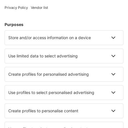
Cele mai căutate hoteluri de către utilizatorii eSky
Hoteluri în Italia - Orașe populare
Hoteluri în Palermo
Hoteluri în Milano
Hoteluri în Napoli
Hoteluri în Florenţa
Hoteluri în Roma
Hoteluri în Cervia
Hoteluri în Trento
Hoteluri în Bardolino
Hoteluri în Taranto
Hoteluri în San Teodoro
Cele mai bune hoteluri - orașe
Hoteluri în Canecas
Hoteluri în Bubry
Hoteluri în Puerto San Jose
Hoteluri în Clinton
Hoteluri în Apsiou
Hoteluri în Ipiau
Hoteluri în Hillside