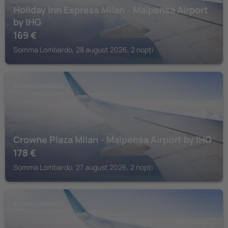
Holiday Inn Express Milan - Malpensa Airport
by IHG
169
€
Somma Lombardo, 28 august 2026, 2 nopți
SOMMA LOMBARDO
Crowne Plaza Milan - Malpensa Airport by IHG
178
€
Somma Lombardo, 27 august 2026, 2 nopți
SOMMA LOMBARDO