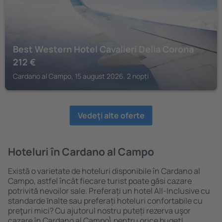
Best Western Hotel Cavalieri Della Corona
212
€
Cardano al Campo, 15 august 2026, 2 nopți
Vedeţi alte oferte
Hoteluri în Cardano al Campo
Există o varietate de hoteluri disponibile în Cardano al
Campo, astfel încât fiecare turist poate găsi cazare
potrivită nevoilor sale. Preferați un hotel All-Inclusive cu
standarde ȋnalte sau preferați hoteluri confortabile cu
preţuri mici? Cu ajutorul nostru puteți rezerva uşor
cazare în Cardano al Campo} pentru orice buget!