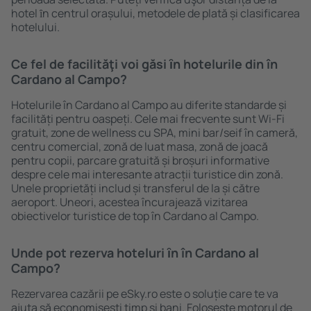
hotel ȋn centrul orașului, metodele de plată și clasificarea
hotelului.
Ce fel de facilităţi voi găsi ȋn hotelurile din în
Cardano al Campo?
Hotelurile în Cardano al Campo au diferite standarde și
facilități pentru oaspeți. Cele mai frecvente sunt Wi-Fi
gratuit, zone de wellness cu SPA, mini bar/seif în cameră,
centru comercial, zonă de luat masa, zonă de joacă
pentru copii, parcare gratuită și broșuri informative
despre cele mai interesante atracții turistice din zonă.
Unele proprietăți includ și transferul de la și către
aeroport. Uneori, acestea încurajează vizitarea
obiectivelor turistice de top în Cardano al Campo.
Unde pot rezerva hoteluri ȋn în Cardano al
Campo?
Rezervarea cazării pe eSky.ro este o soluție care te va
ajuta să economiseşti timp și bani. Foloseşte motorul de