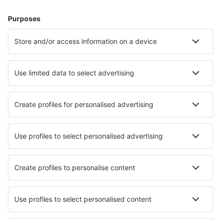
Hoteluri în Italia - Orașe populare
Hoteluri în Palermo
Hoteluri în Florenţa
Hoteluri în Roma
Hoteluri în Napoli
Hoteluri în Milano
Hoteluri în Gaiole in Chianti
Hoteluri în Ischia
Hoteluri în Vieste
Hoteluri în Pachino
Hoteluri în Pompei
Cele mai bune hoteluri - orașe
Hoteluri în Kastav
Hoteluri în West Atlantic City
Hoteluri în Floha
Hoteluri în Wetherby
Hoteluri în Lokeren
Hoteluri în Neo Klima
Hoteluri în Silver Mountain
Hoteluri în Wanze