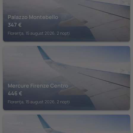
Palazzo Montebello
347
€
Florenţa, 15 august 2026, 2 nopți
FLORENŢA
Mercure Firenze Centro
446
€
Florenţa, 15 august 2026, 2 nopți
FLORENŢA