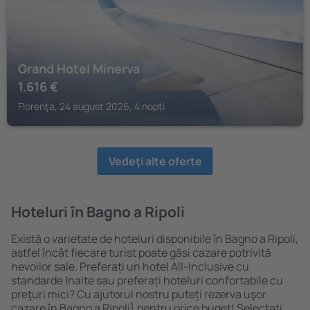
Grand Hotel Minerva
1.616
€
Florenţa, 24 august 2026, 4 nopți
Vedeţi alte oferte
Hoteluri în Bagno a Ripoli
Există o varietate de hoteluri disponibile în Bagno a Ripoli,
astfel încât fiecare turist poate găsi cazare potrivită
nevoilor sale. Preferați un hotel All-Inclusive cu
standarde ȋnalte sau preferați hoteluri confortabile cu
preţuri mici? Cu ajutorul nostru puteți rezerva uşor
cazare în Bagno a Ripoli} pentru orice buget! Selectați