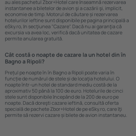
au ales pachetul Zbor+Hotel care ȋnseamnă rezervarea
instantanee a biletelor de avion şi a cazării şi, implicit,
economie de timp. Motorul de căutare și rezervarea
hotelurilor ieftine sunt disponibile pe pagina principală a
eSky.ro, ȋn secţiunea "Cazare". Dacă nu ai garanţia că
excursia va avea loc, verifică dacă unitatea de cazare
permite anularea gratuită.
Cât costă o noapte de cazare la un hotel din în
Bagno a Ripoli?
Prețul pe noapte în în Bagno a Ripoli poate varia în
funcție de numărul de stele și de locaţia hotelului. O
noapte într-un hotel de standard mediu costă de la
aproximativ 50 până la 100 de euro. Hotelurile de cinci
stele sunt disponibile ȋncepând de la 200 de euro pe
noapte. Dacă doreşti cazare ieftină, consultă oferta
specială de pachete Zbor+Hotel de pe eSky.ro, care ȋţi
permite să rezervi cazare și bilete de avion instantaneu.