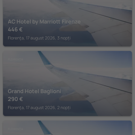
AC Hotel by Marriott Firenze
446
€
Florenţa, 17 august 2026, 3 nopți
FLORENŢA
Grand Hotel Baglioni
290
€
Florenţa, 17 august 2026, 2 nopți
FLORENŢA