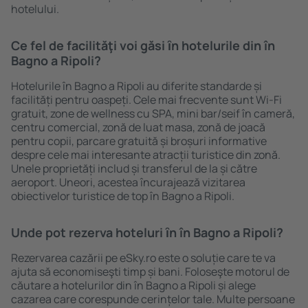
hotelului.
Ce fel de facilităţi voi găsi ȋn hotelurile din în
Bagno a Ripoli?
Hotelurile în Bagno a Ripoli au diferite standarde și
facilități pentru oaspeți. Cele mai frecvente sunt Wi-Fi
gratuit, zone de wellness cu SPA, mini bar/seif în cameră,
centru comercial, zonă de luat masa, zonă de joacă
pentru copii, parcare gratuită și broșuri informative
despre cele mai interesante atracții turistice din zonă.
Unele proprietăți includ și transferul de la și către
aeroport. Uneori, acestea încurajează vizitarea
obiectivelor turistice de top în Bagno a Ripoli.
Unde pot rezerva hoteluri ȋn în Bagno a Ripoli?
Rezervarea cazării pe eSky.ro este o soluție care te va
ajuta să economiseşti timp și bani. Foloseşte motorul de
căutare a hotelurilor din în Bagno a Ripoli și alege
cazarea care corespunde cerințelor tale. Multe persoane