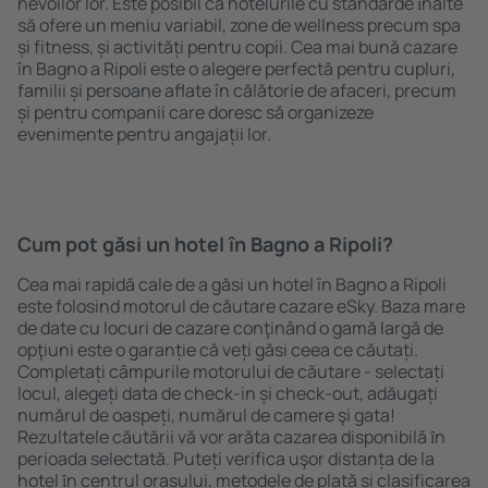
nevoilor lor. Este posibil ca hotelurile cu standarde ȋnalte
să ofere un meniu variabil, zone de wellness precum spa
și fitness, și activități pentru copii. Cea mai bună cazare
în Bagno a Ripoli este o alegere perfectă pentru cupluri,
familii și persoane aflate în călătorie de afaceri, precum
și pentru companii care doresc să organizeze
evenimente pentru angajații lor.
Cum pot găsi un hotel în Bagno a Ripoli?
Cea mai rapidă cale de a găsi un hotel în Bagno a Ripoli
este folosind motorul de căutare cazare eSky. Baza mare
de date cu locuri de cazare conţinând o gamă largă de
opţiuni este o garanție că veți găsi ceea ce căutați.
Completați câmpurile motorului de căutare - selectați
locul, alegeți data de check-in și check-out, adăugați
numărul de oaspeți, numărul de camere şi gata!
Rezultatele căutării vă vor arăta cazarea disponibilă ȋn
perioada selectată. Puteți verifica uşor distanța de la
hotel ȋn centrul orașului, metodele de plată și clasificarea