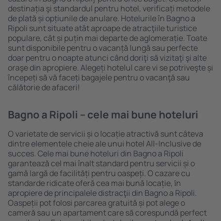
destinația şi standardul pentru hotel, verificați metodele
de plată și opțiunile de anulare. Hotelurile în Bagno a
Ripoli sunt situate atât aproape de atracţiile turistice
populare, cât și puțin mai departe de aglomerație. Toate
sunt disponibile pentru o vacanță lungă sau perfecte
doar pentru o noapte atunci când doriţi să vizitaţi şi alte
oraşe din apropiere. Alegeți hotelul care vi se potriveşte și
începeți să vă faceți bagajele pentru o vacanţă sau
călătorie de afaceri!
Bagno a Ripoli – cele mai bune hoteluri
O varietate de servicii și o locație atractivă sunt câteva
dintre elementele cheie ale unui hotel All-Inclusive de
succes. Cele mai bune hoteluri din Bagno a Ripoli
garantează cel mai înalt standard pentru servicii și o
gamă largă de facilități pentru oaspeți. O cazare cu
standarde ridicate oferă cea mai bună locație, ȋn
apropiere de principalele distracţii din Bagno a Ripoli.
Oaspeții pot folosi parcarea gratuită și pot alege o
cameră sau un apartament care să corespundă perfect