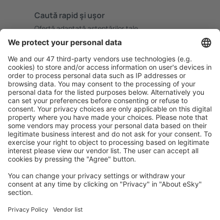
Caută rapid şi uşor
Ofertă adaptată aşteptărilor tale.
Planifică ȋn siguranţă
Rezervare fără griji cu opțiune gratuită de anulare.
Economiseşte mai mult
Prețuri atractive și oferte speciale pentru utilizatorii
conectați.
Cazarea preferată
Alege din peste 1,3 mil. de opţiuni: hoteluri, cabane,
apartamente și altele.
Cele mai căutate hoteluri de către utilizatorii eSky