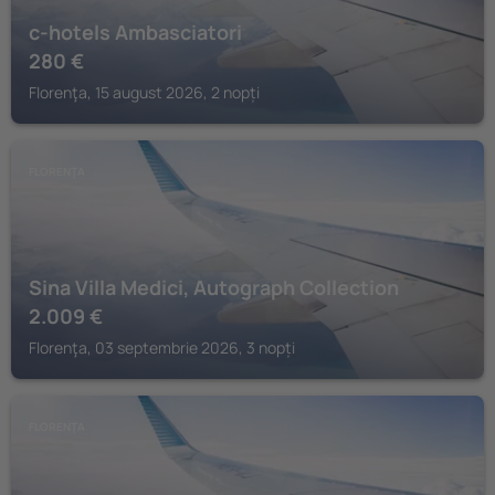
c-hotels Ambasciatori
280
€
Florenţa, 15 august 2026, 2 nopți
FLORENŢA
Sina Villa Medici, Autograph Collection
2.009
€
Florenţa, 03 septembrie 2026, 3 nopți
FLORENŢA