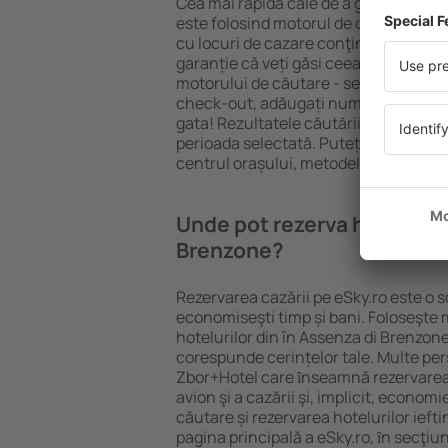
Cea mai rapidă cale de a găsi un hote
este folosind motorul de căutare caz
cu locuri de cazare conţinând o gamă 
garanție că veți găsi ceea ce căutați
motorului de căutare - selectați locul
check-out, adăugați numărul de oasp
gata! Rezultatele căutării vă vor arăt
perioada selectată. Puteți verifica uşo
centrul orașului, metodele de plată și 
Unde pot rezerva hoteluri ȋ
Brenzone?
Rezervarea cazării pe eSky.ro este o so
economiseşti timp și bani. Foloseşte 
hotelurilor din în Assenza di Brenzon
corespunde cerințelor tale. Multe pe
Zbor+Hotel care ȋnseamnă rezervarea 
avion şi a cazării şi, implicit, econom
căutare și rezervarea hotelurilor iefti
pagina principală a eSky.ro, ȋn secţiu