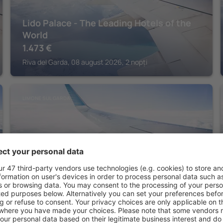
Lido Palace - The Leading Hotels of the
World
1.473
€
Riva del Garda, 08 august 2026, 2 nopți
LIMONE SUL GARDA
EALA My Lakeside Dream – Adults Only
3.871
€
Limone sul Garda, 01 septembrie 2026, 5 nopți