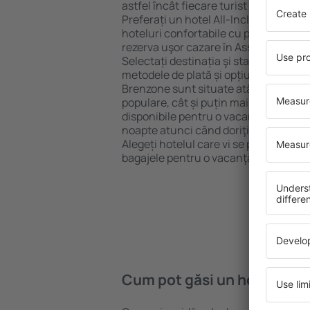
astfel încât fiecare turist poate găsi c
Preferați un hotel All-Inclusive cu st
hoteluri confortabile cu preţuri mici?
rezerva uşor cazare în Assenza di Br
Selectați destinația şi standardul pent
metodele de plată și opțiunile de anul
Brenzone sunt situate atât aproape de 
populare, cât și puțin mai departe de
disponibile pentru o vacanță lungă s
noapte atunci când doriţi să vizitaţi ş
Alegeți hotelul care vi se potriveşte și
bagajele pentru o vacanţă sau călător
Cum pot găsi un hotel în A