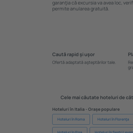
garanţia că excursia va avea loc, ver
permite anularea gratuită.
Caută rapid şi uşor
Pl
Ofertă adaptată aşteptărilor tale.
Re
gr
Cele mai căutate hoteluri de cătr
Hoteluri în Italia - Orașe populare
Hoteluri în Roma
Hoteluri în Florenţa
Hoteluri în Pisa
Hoteluri în Sestri Leva