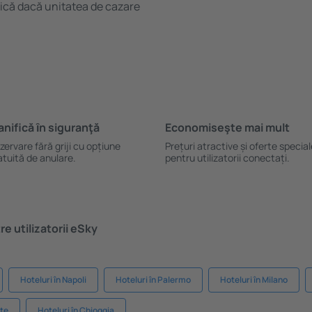
ifică dacă unitatea de cazare
anifică ȋn siguranţă
Economiseşte mai mult
zervare fără griji cu opțiune
Prețuri atractive și oferte specia
atuită de anulare.
pentru utilizatorii conectați.
e utilizatorii eSky
Hoteluri în Napoli
Hoteluri în Palermo
Hoteluri în Milano
nte
Hoteluri în Chioggia