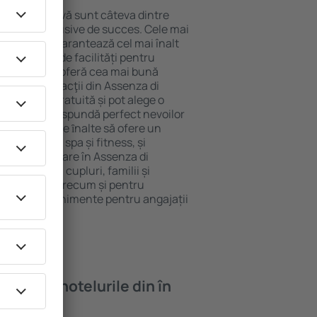
locație atractivă sunt câteva dintre
tel All-Inclusive de succes. Cele mai
i Brenzone garantează cel mai înalt
 gamă largă de facilități pentru
rde ridicate oferă cea mai bună
cipalele distracţii din Assenza di
 parcarea gratuită și pot alege o
are să corespundă perfect nevoilor
le cu standarde ȋnalte să ofere un
ness precum spa și fitness, și
 mai bună cazare în Assenza di
ectă pentru cupluri, familii și
 de afaceri, precum și pentru
ganizeze evenimente pentru angajații
oi găsi ȋn hotelurile din în
e?