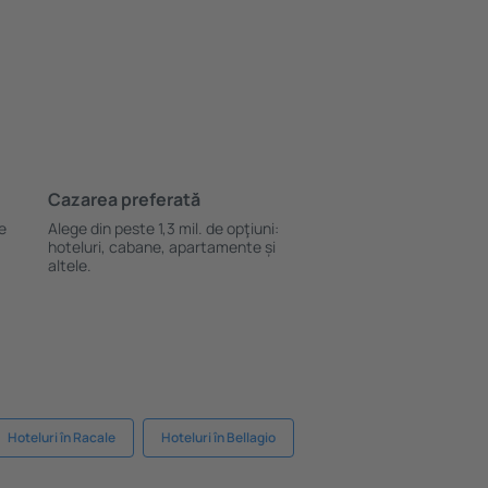
Cazarea preferată
le
Alege din peste 1,3 mil. de opţiuni:
hoteluri, cabane, apartamente și
altele.
Hoteluri în Racale
Hoteluri în Bellagio