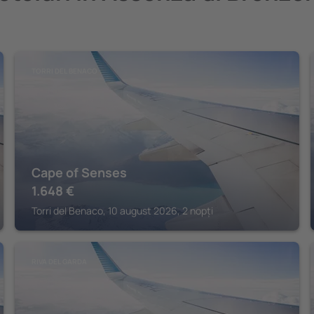
TORRI DEL BENACO
Cape of Senses
1.648
€
Torri del Benaco, 10 august 2026, 2 nopți
RIVA DEL GARDA