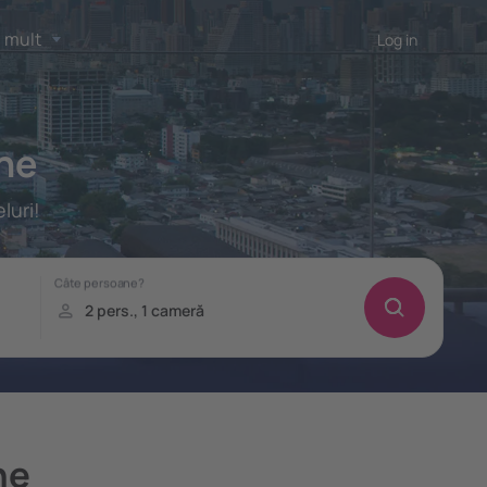
 mult
Log in
one
luri!
ne