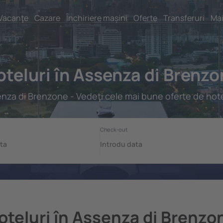
Vacanţe
Cazare
Închiriere mașini
Oferte
Transferuri
Mai
teluri în Assenza di Brenz
nza di Brenzone - Vedeţi cele mai bune oferte de hote
oteluri în Assenza di Brenzo