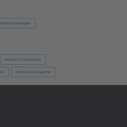
Hoteluri în Herepian
Hoteluri in Lacul Garda
lia
Hoteluri in Campeche