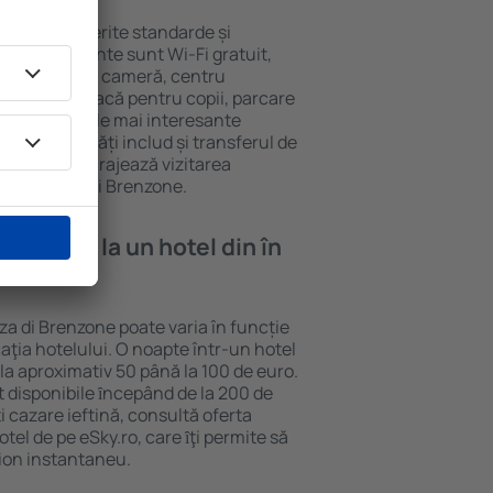
nzone au diferite standarde și
le mai frecvente sunt Wi-Fi gratuit,
ni bar/seif în cameră, centru
, zonă de joacă pentru copii, parcare
ive despre cele mai interesante
nele proprietăți includ și transferul de
 acestea încurajează vizitarea
p în Assenza di Brenzone.
e cazare la un hotel din în
e?
za di Brenzone poate varia în funcție
caţia hotelului. O noapte într-un hotel
la aproximativ 50 până la 100 de euro.
nt disponibile ȋncepând de la 200 de
 cazare ieftină, consultă oferta
el de pe eSky.ro, care ȋţi permite să
vion instantaneu.