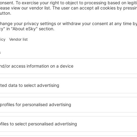
RIVA DEL GARDA
Lake Front Hotel Mirage
1.418
€
Riva del Garda, 31 august 2026, 5 nopți
Vedeți mai multe hoteluri în Assenza di Brenzone
di Brenzone
Assenza di Bren
hoteluri
bile în Assenza di Brenzone,