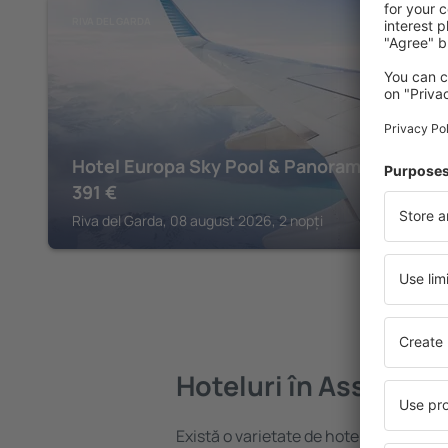
RIVA DEL GARDA
Hotel Europa Sky Pool & Panorama
391
€
Riva del Garda, 08 august 2026, 2 nopți
Hoteluri în Assenza 
Există o varietate de hoteluri disponi