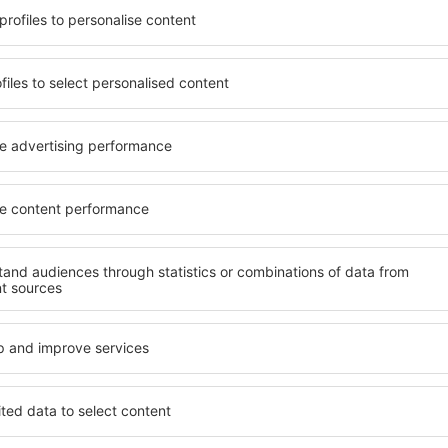
azare potrivită nevoilor sale.
O varietate de servicii și o 
andarde ȋnalte sau preferați
elementele cheie ale unui ho
 Cu ajutorul nostru puteți
bune hoteluri din Assenza d
enzone} pentru orice buget!
standard pentru servicii și o
ru hotel, verificați
oaspeți. O cazare cu standa
are. Hotelurile în Assenza di
locație, ȋn apropiere de prin
atracţiile turistice
Brenzone. Oaspeții pot folosi
 aglomerație. Toate sunt
cameră sau un apartament c
au perfecte doar pentru o
lor. Este posibil ca hoteluri
i alte oraşe din apropiere.
meniu variabil, zone de well
 începeți să vă faceți
activități pentru copii. Cea
ie de afaceri!
Brenzone este o alegere perf
persoane aflate în călătorie
companii care doresc să or
lor.
ssenza di Brenzone?
Ce fel de facilităţi v
Assenza di Brenzon