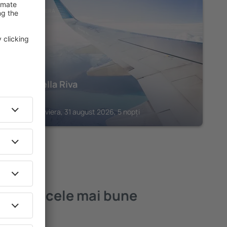
GARDONE RIVIERA
Hotel Bella Riva
2.618
€
Gardone Riviera, 31 august 2026, 5 nopți
zone – cele mai bune