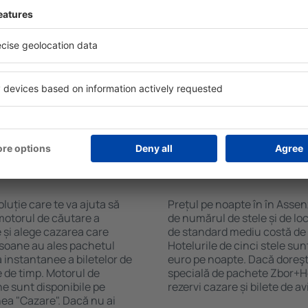
l în Assenza di Brenzone
are eSky. Baza mare de date
Hotelurile în Assenza di Bre
largă de opţiuni este o
facilități pentru oaspeți. Ce
. Completați câmpurile
zone de wellness cu SPA, mi
, alegeți data de check-in și
comercial, zonă de luat masa
eți, numărul de camere şi
gratuită și broșuri informat
a cazarea disponibilă ȋn
atracții turistice din zonă. U
r distanța de la hotel ȋn
la și către aeroport. Uneori,
clasificarea hotelului.
obiectivelor turistice de to
n în Assenza di
Cât costă o noapte d
Assenza di Brenzon
luție care te va ajuta să
Prețul pe noapte în în Assen
motorul de căutare a
de numărul de stele și de lo
e și alege cazarea care
de standard mediu costă de 
rsoane au ales pachetul
Hotelurile de cinci stele su
instantanee a biletelor de
euro pe noapte. Dacă doreşti
ie de timp. Motorul de
specială de pachete Zbor+Hot
ne sunt disponibile pe
rezervi cazare și bilete de a
nea "Cazare". Dacă nu ai