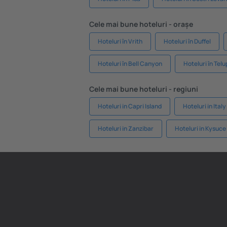
Cele mai bune hoteluri - orașe
Hoteluri în Vrith
Hoteluri în Duffel
Hoteluri în Bell Canyon
Hoteluri în Telu
Cele mai bune hoteluri - regiuni
Hoteluri in Capri Island
Hoteluri in Ital
Hoteluri in Zanzibar
Hoteluri in Kysuce