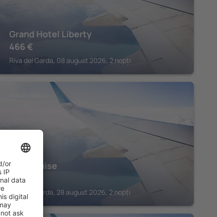
Grand Hotel Liberty
466
€
Riva del Garda, 08 august 2026, 2 nopți
RIVA DEL GARDA
Hotel Luise
661
€
Riva del Garda, 28 august 2026, 2 nopți