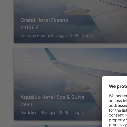
Grand Hotel Fasano
2.056
€
Gardone Riviera, 28 august 2026, 2 nopți
BARDOLINO
Aqualux Hotel Spa & Suite
789
€
Bardolino, 08 august 2026, 2 nopți