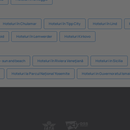
Hoteluri în Chulamar
Hoteluri în Tipp City
Hoteluri în Lind
pid
Hoteluri în Lemwerder
Hoteluri Kirkovo
y - sun and beach
Hoteluri în Riviera Veneţiană
Hoteluri in Sicilia
Hoteluri la Parcul Național Yosemite
Hoteluri in Guvernoratul Ismai