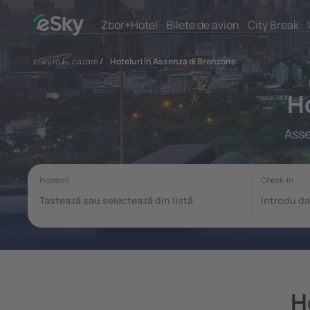
Zbor+Hotel
Bilete de avion
City Break
eSky.ro
/
cazare
/
Hoteluri în Assenza di Brenzone
Ho
Asse
H