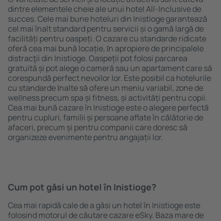
dintre elementele cheie ale unui hotel All-Inclusive de
succes. Cele mai bune hoteluri din Inistioge garantează
cel mai înalt standard pentru servicii și o gamă largă de
facilități pentru oaspeți. O cazare cu standarde ridicate
oferă cea mai bună locație, ȋn apropiere de principalele
distracţii din Inistioge. Oaspeții pot folosi parcarea
gratuită și pot alege o cameră sau un apartament care să
corespundă perfect nevoilor lor. Este posibil ca hotelurile
cu standarde ȋnalte să ofere un meniu variabil, zone de
wellness precum spa și fitness, și activități pentru copii.
Cea mai bună cazare în Inistioge este o alegere perfectă
pentru cupluri, familii și persoane aflate în călătorie de
afaceri, precum și pentru companii care doresc să
organizeze evenimente pentru angajații lor.
Cum pot găsi un hotel în Inistioge?
Cea mai rapidă cale de a găsi un hotel în Inistioge este
folosind motorul de căutare cazare eSky. Baza mare de