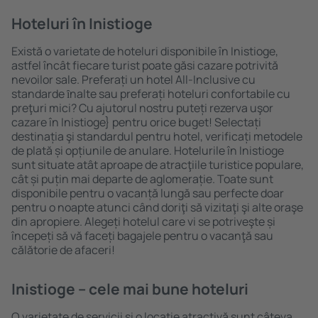
Hoteluri în Inistioge
Există o varietate de hoteluri disponibile în Inistioge,
astfel încât fiecare turist poate găsi cazare potrivită
nevoilor sale. Preferați un hotel All-Inclusive cu
standarde ȋnalte sau preferați hoteluri confortabile cu
preţuri mici? Cu ajutorul nostru puteți rezerva uşor
cazare în Inistioge} pentru orice buget! Selectați
destinația şi standardul pentru hotel, verificați metodele
de plată și opțiunile de anulare. Hotelurile în Inistioge
sunt situate atât aproape de atracţiile turistice populare,
cât și puțin mai departe de aglomerație. Toate sunt
disponibile pentru o vacanță lungă sau perfecte doar
pentru o noapte atunci când doriţi să vizitaţi şi alte oraşe
din apropiere. Alegeți hotelul care vi se potriveşte și
începeți să vă faceți bagajele pentru o vacanţă sau
călătorie de afaceri!
Inistioge – cele mai bune hoteluri
O varietate de servicii și o locație atractivă sunt câteva