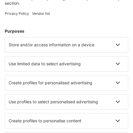
Cazarea preferată
Alege din peste 1,3 mil. de opţiuni: hoteluri, cabane,
apartamente și altele.
Cele mai căutate hoteluri de către utilizatorii eSky
Hoteluri în Irlanda - Orașe populare
Hoteluri în Galway
Hoteluri în Killarney
Hoteluri în Kenmare
Hoteluri în Clifden
Hoteluri în Dublin
Hoteluri în Athboy
Hoteluri Carrowkennedy
Hoteluri în Carrigart
Hoteluri în Macroom
Hoteluri în Clarinbridge
Cele mai bune hoteluri - orașe