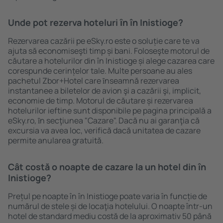
Unde pot rezerva hoteluri ȋn în Inistioge?
Rezervarea cazării pe eSky.ro este o soluție care te va
ajuta să economiseşti timp și bani. Foloseşte motorul de
căutare a hotelurilor din în Inistioge și alege cazarea care
corespunde cerințelor tale. Multe persoane au ales
pachetul Zbor+Hotel care ȋnseamnă rezervarea
instantanee a biletelor de avion şi a cazării şi, implicit,
economie de timp. Motorul de căutare și rezervarea
hotelurilor ieftine sunt disponibile pe pagina principală a
eSky.ro, ȋn secţiunea "Cazare". Dacă nu ai garanţia că
excursia va avea loc, verifică dacă unitatea de cazare
permite anularea gratuită.
Cât costă o noapte de cazare la un hotel din în
Inistioge?
Prețul pe noapte în în Inistioge poate varia în funcție de
numărul de stele și de locaţia hotelului. O noapte într-un
hotel de standard mediu costă de la aproximativ 50 până