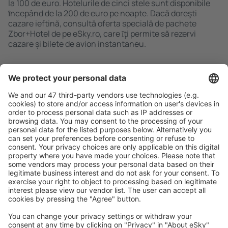
la 100 de euro. Hotelurile de cinci stele sunt disponibile
ȋncepând de la 200 de euro pe noapte. Dacă doreşti
cazare ieftină, consultă oferta specială de pachete
Zbor+Hotel de pe eSky.ro, care ȋţi permite să rezervi
cazare și bilete de avion instantaneu.
Caută rapid şi uşor
Ofertă adaptată aşteptărilor tale.
Planifică ȋn siguranţă
Rezervare fără griji cu opțiune gratuită de anulare.
Economiseşte mai mult
Prețuri atractive și oferte speciale pentru utilizatorii
conectați.