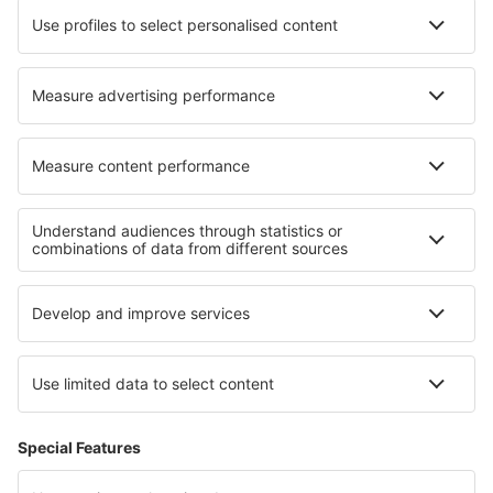
Hoteluri în Cléden-Cap-Sizun
Hoteluri în Cavagnac
Hoteluri în Pasohlávky
Hoteluri Michałkowa
Hoteluri în Mission
Hoteluri în Villaverde Del Rio
Hoteluri în Eisenberg
Hoteluri în Torri del Benaco
Hoteluri în Pitimbu
Hoteluri în Fiuggi
Cele mai bune hoteluri - regiuni
Hoteluri în Irlanda
Hoteluri in Plevna
Hoteluri în Fiji
Hoteluri În Sandanski județul
Hoteluri in Aegean Riviera
Hoteluri in Gozo