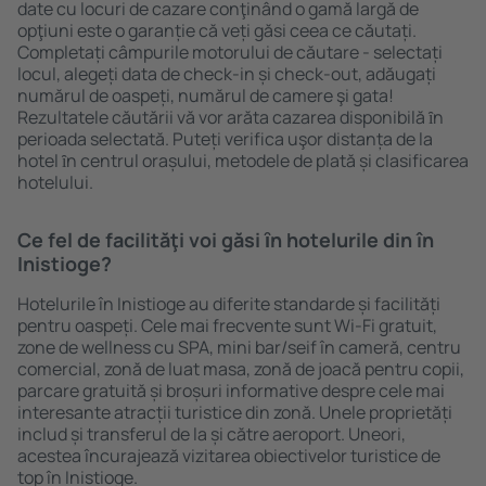
date cu locuri de cazare conţinând o gamă largă de
opţiuni este o garanție că veți găsi ceea ce căutați.
Completați câmpurile motorului de căutare - selectați
locul, alegeți data de check-in și check-out, adăugați
numărul de oaspeți, numărul de camere şi gata!
Rezultatele căutării vă vor arăta cazarea disponibilă ȋn
perioada selectată. Puteți verifica uşor distanța de la
hotel ȋn centrul orașului, metodele de plată și clasificarea
hotelului.
Ce fel de facilităţi voi găsi ȋn hotelurile din în
Inistioge?
Hotelurile în Inistioge au diferite standarde și facilități
pentru oaspeți. Cele mai frecvente sunt Wi-Fi gratuit,
zone de wellness cu SPA, mini bar/seif în cameră, centru
comercial, zonă de luat masa, zonă de joacă pentru copii,
parcare gratuită și broșuri informative despre cele mai
interesante atracții turistice din zonă. Unele proprietăți
includ și transferul de la și către aeroport. Uneori,
acestea încurajează vizitarea obiectivelor turistice de
top în Inistioge.