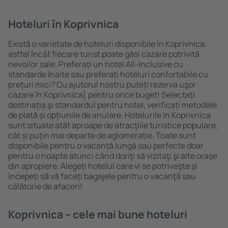
Hoteluri în Koprivnica
Există o varietate de hoteluri disponibile în Koprivnica,
astfel încât fiecare turist poate găsi cazare potrivită
nevoilor sale. Preferați un hotel All-Inclusive cu
standarde ȋnalte sau preferați hoteluri confortabile cu
preţuri mici? Cu ajutorul nostru puteți rezerva uşor
cazare în Koprivnica} pentru orice buget! Selectați
destinația şi standardul pentru hotel, verificați metodele
de plată și opțiunile de anulare. Hotelurile în Koprivnica
sunt situate atât aproape de atracţiile turistice populare,
cât și puțin mai departe de aglomerație. Toate sunt
disponibile pentru o vacanță lungă sau perfecte doar
pentru o noapte atunci când doriţi să vizitaţi şi alte oraşe
din apropiere. Alegeți hotelul care vi se potriveşte și
începeți să vă faceți bagajele pentru o vacanţă sau
călătorie de afaceri!
Koprivnica – cele mai bune hoteluri