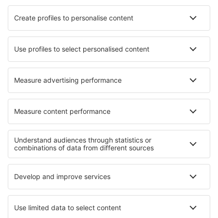
Hoteluri în Seefeld
Hoteluri în Sao Leopoldo
Hoteluri Ostroh
Hoteluri Bessan
Hoteluri în Rio de Janeiro
Hoteluri în Corning
Hoteluri în Lyndoch
Hoteluri în Jbeil
Hoteluri în Plein
Hoteluri în Arapaj
Cele mai bune hoteluri - regiuni
Hoteluri in Insula Krk
Hoteluri in Insula Korcula
Hoteluri in Istria
Hoteluri in Dalmatia
Hoteluri in Dalmația de Nord
Hoteluri în Crișana
Hoteluri in Luxor
Hoteluri on North Sea Coast
Hoteluri in Alaska
Hoteluri în Sunshine Coast