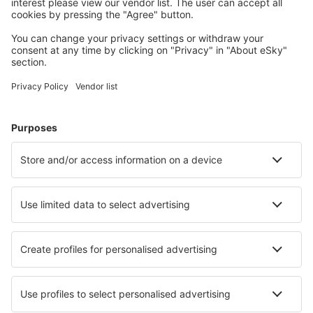
Cazarea preferată
Alege din peste 1,3 mil. de opţiuni: hoteluri, cabane,
apartamente și altele.
Cele mai căutate hoteluri de către utilizatorii eSky
Hoteluri în Croaţia - Orașe populare
Hoteluri în Zadar
Hoteluri în Porec
Hoteluri în Crikvenica
Hoteluri în Dubrovnik
Hoteluri în Split
Hoteluri Gospic
Hoteluri în Obrovac
Hoteluri în Banjol
Hoteluri Krusevo
Hoteluri în Banjole
Cele mai bune hoteluri - orașe