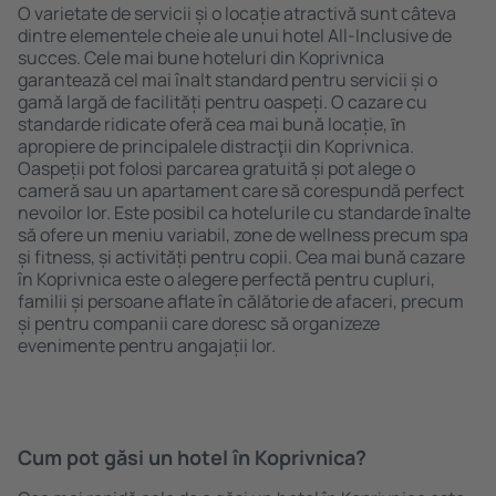
O varietate de servicii și o locație atractivă sunt câteva
dintre elementele cheie ale unui hotel All-Inclusive de
succes. Cele mai bune hoteluri din Koprivnica
garantează cel mai înalt standard pentru servicii și o
gamă largă de facilități pentru oaspeți. O cazare cu
standarde ridicate oferă cea mai bună locație, ȋn
apropiere de principalele distracţii din Koprivnica.
Oaspeții pot folosi parcarea gratuită și pot alege o
cameră sau un apartament care să corespundă perfect
nevoilor lor. Este posibil ca hotelurile cu standarde ȋnalte
să ofere un meniu variabil, zone de wellness precum spa
și fitness, și activități pentru copii. Cea mai bună cazare
în Koprivnica este o alegere perfectă pentru cupluri,
familii și persoane aflate în călătorie de afaceri, precum
și pentru companii care doresc să organizeze
evenimente pentru angajații lor.
Cum pot găsi un hotel în Koprivnica?