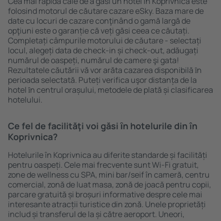
Cea mai rapidă cale de a găsi un hotel în Koprivnica este
folosind motorul de căutare cazare eSky. Baza mare de
date cu locuri de cazare conţinând o gamă largă de
opţiuni este o garanție că veți găsi ceea ce căutați.
Completați câmpurile motorului de căutare - selectați
locul, alegeți data de check-in și check-out, adăugați
numărul de oaspeți, numărul de camere şi gata!
Rezultatele căutării vă vor arăta cazarea disponibilă ȋn
perioada selectată. Puteți verifica uşor distanța de la
hotel ȋn centrul orașului, metodele de plată și clasificarea
hotelului.
Ce fel de facilităţi voi găsi ȋn hotelurile din în
Koprivnica?
Hotelurile în Koprivnica au diferite standarde și facilități
pentru oaspeți. Cele mai frecvente sunt Wi-Fi gratuit,
zone de wellness cu SPA, mini bar/seif în cameră, centru
comercial, zonă de luat masa, zonă de joacă pentru copii,
parcare gratuită și broșuri informative despre cele mai
interesante atracții turistice din zonă. Unele proprietăți
includ și transferul de la și către aeroport. Uneori,