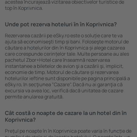
acestea încurajează vizitarea obiectivelor turistice de
top în Koprivnica.
Unde pot rezerva hoteluri ȋn în Koprivnica?
Rezervarea cazării pe eSky.ro este o soluție care te va
ajuta să economiseşti timp și bani. Foloseşte motorul de
căutare a hotelurilor din în Koprivnica și alege cazarea
care corespunde cerințelor tale. Multe persoane au ales
pachetul Zbor+Hotel care ȋnseamnă rezervarea
instantanee a biletelor de avion şi a cazării şi, implicit,
economie de timp. Motorul de căutare și rezervarea
hotelurilor ieftine sunt disponibile pe pagina principală a
eSky.ro, ȋn secţiunea "Cazare". Dacă nu ai garanţia că
excursia va avea loc, verifică dacă unitatea de cazare
permite anularea gratuită.
Cât costă o noapte de cazare la un hotel din în
Koprivnica?
Prețul pe noapte în în Koprivnica poate varia în funcție de