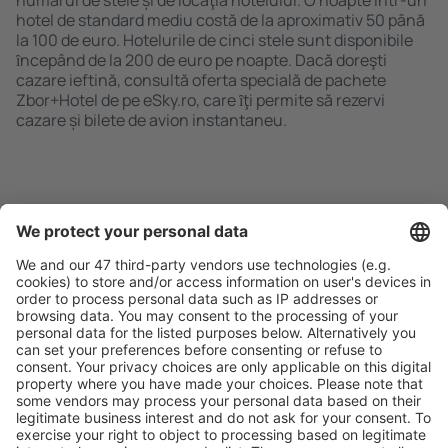
numărul de stele și de locaţia hotelului. O noapte într-un
hotel de standard mediu costă de la aproximativ 50 până
la 100 de euro. Hotelurile de cinci stele sunt disponibile
ȋncepând de la 200 de euro pe noapte. Dacă doreşti
cazare ieftină, consultă oferta specială de pachete
Zbor+Hotel de pe eSky.ro, care ȋţi permite să rezervi
cazare și bilete de avion instantaneu.
Caută rapid şi uşor
Ofertă adaptată aşteptărilor tale.
Planifică ȋn siguranţă
Rezervare fără griji cu opțiune gratuită de anulare.
Economiseşte mai mult
Prețuri atractive și oferte speciale pentru utilizatorii
conectați.