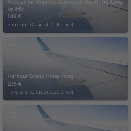
Holiday Inn Express Causeway Bay Hong Kong
by IHG
180
€
Hong Kong, 30 august 2026, 2 nopți
HONG KONG
Harbour Grand Hong Kong
235
€
Hong Kong, 30 august 2026, 2 nopți
HONG KONG