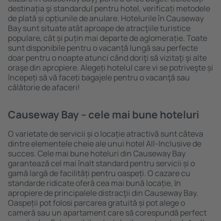
destinația şi standardul pentru hotel, verificați metodele
de plată și opțiunile de anulare. Hotelurile în Causeway
Bay sunt situate atât aproape de atracţiile turistice
populare, cât și puțin mai departe de aglomerație. Toate
sunt disponibile pentru o vacanță lungă sau perfecte
doar pentru o noapte atunci când doriţi să vizitaţi şi alte
oraşe din apropiere. Alegeți hotelul care vi se potriveşte și
începeți să vă faceți bagajele pentru o vacanţă sau
călătorie de afaceri!
Causeway Bay – cele mai bune hoteluri
O varietate de servicii și o locație atractivă sunt câteva
dintre elementele cheie ale unui hotel All-Inclusive de
succes. Cele mai bune hoteluri din Causeway Bay
garantează cel mai înalt standard pentru servicii și o
gamă largă de facilități pentru oaspeți. O cazare cu
standarde ridicate oferă cea mai bună locație, ȋn
apropiere de principalele distracţii din Causeway Bay.
Oaspeții pot folosi parcarea gratuită și pot alege o
cameră sau un apartament care să corespundă perfect