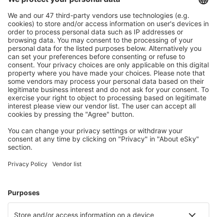
Caută rapid şi uşor
Ofertă adaptată aşteptărilor tale.
Planifică ȋn siguranţă
Rezervare fără griji cu opțiune gratuită de anulare.
Economiseşte mai mult
Prețuri atractive și oferte speciale pentru utilizatorii
conectați.
Cazarea preferată
Alege din peste 1,3 mil. de opţiuni: hoteluri, cabane,
apartamente și altele.
Cele mai căutate hoteluri de către utilizatorii eSky