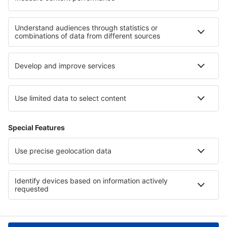
Hoteluri în Lindos
Hoteluri în Cockerham
Cele mai bune hoteluri - regiuni
Hoteluri in Valea Ötz
Hoteluri in Curonian Spit National Park
Hoteluri în Gotland
Hoteluri in Cairo
Hoteluri în Cappadocia