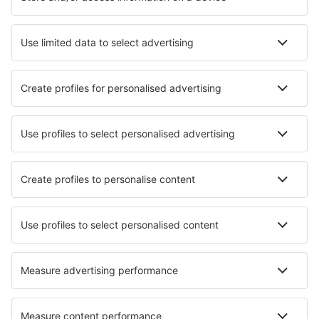
Hoteluri în Hong Kong - Orașe populare
Hoteluri în Hong Kong
Hoteluri în Chek Lap Kok
Hoteluri în Tin Shui Wai
Hoteluri în Tsuen Wan
Hoteluri în Tuen Mun
Hoteluri în Tsim Sha Tsui
Hoteluri în Central
Hoteluri în Tseung Kwan O
Hoteluri în Tai Kok Tsui
Hoteluri în Mong Kok
Cele mai bune hoteluri - orașe
Hoteluri Saint Aubin
Hoteluri în Saintes
Hoteluri în Lukow
Hoteluri în Iseltwald
Hoteluri în Whitney-on-Wye
Hoteluri Felipe Carrillo Puerto
Hoteluri în Orzesze
Hoteluri în Nidderau