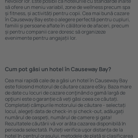
nevoilor lor. Este posibil ca hotelurile cu standarde ȋnalte
să ofere un meniu variabil, zone de wellness precum spa
și fitness, și activități pentru copii. Cea mai bună cazare
în Causeway Bay este o alegere perfectă pentru cupluri,
familii și persoane aflate în călătorie de afaceri, precum
și pentru companii care doresc să organizeze
evenimente pentru angajații lor.
Cum pot găsi un hotel în Causeway Bay?
Cea mai rapidă cale de a găsi un hotel în Causeway Bay
este folosind motorul de căutare cazare eSky. Baza mare
de date cu locuri de cazare conţinând o gamă largă de
opţiuni este o garanție că veți găsi ceea ce căutați.
Completați câmpurile motorului de căutare - selectați
locul, alegeți data de check-in și check-out, adăugați
numărul de oaspeți, numărul de camere şi gata!
Rezultatele căutării vă vor arăta cazarea disponibilă ȋn
perioada selectată. Puteți verifica uşor distanța de la
hotel ȋn centrul orașului, metodele de plată și clasificarea