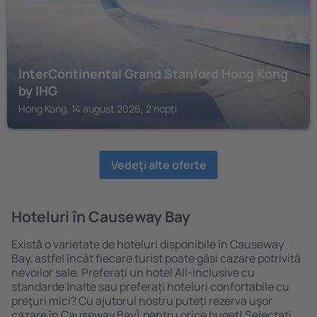
InterContinental Grand Stanford Hong Kong
by IHG
Hong Kong, 14 august 2026, 2 nopți
Vedeţi alte oferte
Hoteluri în Causeway Bay
Există o varietate de hoteluri disponibile în Causeway
Bay, astfel încât fiecare turist poate găsi cazare potrivită
nevoilor sale. Preferați un hotel All-Inclusive cu
standarde ȋnalte sau preferați hoteluri confortabile cu
preţuri mici? Cu ajutorul nostru puteți rezerva uşor
cazare în Causeway Bay} pentru orice buget! Selectați