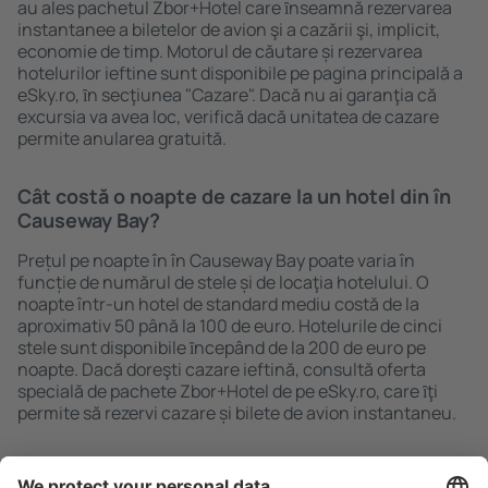
au ales pachetul Zbor+Hotel care ȋnseamnă rezervarea
instantanee a biletelor de avion şi a cazării şi, implicit,
economie de timp. Motorul de căutare și rezervarea
hotelurilor ieftine sunt disponibile pe pagina principală a
eSky.ro, ȋn secţiunea "Cazare". Dacă nu ai garanţia că
excursia va avea loc, verifică dacă unitatea de cazare
permite anularea gratuită.
Cât costă o noapte de cazare la un hotel din în
Causeway Bay?
Prețul pe noapte în în Causeway Bay poate varia în
funcție de numărul de stele și de locaţia hotelului. O
noapte într-un hotel de standard mediu costă de la
aproximativ 50 până la 100 de euro. Hotelurile de cinci
stele sunt disponibile ȋncepând de la 200 de euro pe
noapte. Dacă doreşti cazare ieftină, consultă oferta
specială de pachete Zbor+Hotel de pe eSky.ro, care ȋţi
permite să rezervi cazare și bilete de avion instantaneu.