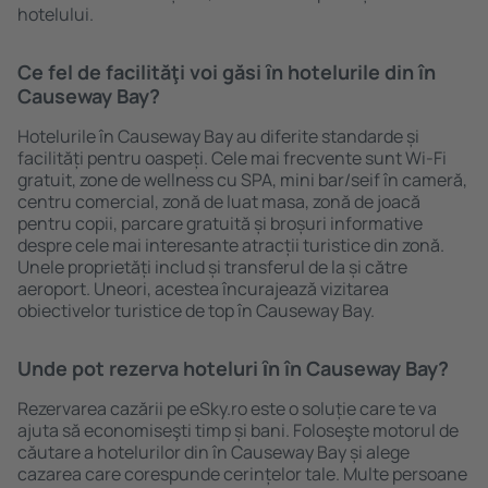
hotelului.
Ce fel de facilităţi voi găsi ȋn hotelurile din în
Causeway Bay?
Hotelurile în Causeway Bay au diferite standarde și
facilități pentru oaspeți. Cele mai frecvente sunt Wi-Fi
gratuit, zone de wellness cu SPA, mini bar/seif în cameră,
centru comercial, zonă de luat masa, zonă de joacă
pentru copii, parcare gratuită și broșuri informative
despre cele mai interesante atracții turistice din zonă.
Unele proprietăți includ și transferul de la și către
aeroport. Uneori, acestea încurajează vizitarea
obiectivelor turistice de top în Causeway Bay.
Unde pot rezerva hoteluri ȋn în Causeway Bay?
Rezervarea cazării pe eSky.ro este o soluție care te va
ajuta să economiseşti timp și bani. Foloseşte motorul de
căutare a hotelurilor din în Causeway Bay și alege
cazarea care corespunde cerințelor tale. Multe persoane