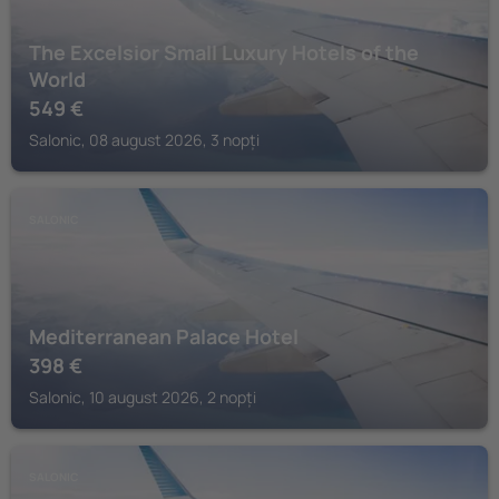
The Excelsior Small Luxury Hotels of the
World
549
€
Salonic, 08 august 2026, 3 nopți
SALONIC
Mediterranean Palace Hotel
398
€
Salonic, 10 august 2026, 2 nopți
SALONIC