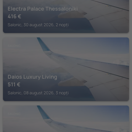
Electra Palace Thessaloniki
416
€
Salonic, 30 august 2026, 2 nopți
SALONIC
Daios Luxury Living
511
€
Salonic, 08 august 2026, 3 nopți
SALONIC