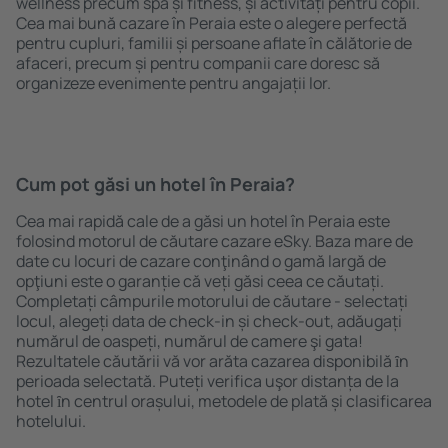
wellness precum spa și fitness, și activități pentru copii.
Cea mai bună cazare în Peraia este o alegere perfectă
pentru cupluri, familii și persoane aflate în călătorie de
afaceri, precum și pentru companii care doresc să
organizeze evenimente pentru angajații lor.
Cum pot găsi un hotel în Peraia?
Cea mai rapidă cale de a găsi un hotel în Peraia este
folosind motorul de căutare cazare eSky. Baza mare de
date cu locuri de cazare conţinând o gamă largă de
opţiuni este o garanție că veți găsi ceea ce căutați.
Completați câmpurile motorului de căutare - selectați
locul, alegeți data de check-in și check-out, adăugați
numărul de oaspeți, numărul de camere şi gata!
Rezultatele căutării vă vor arăta cazarea disponibilă ȋn
perioada selectată. Puteți verifica uşor distanța de la
hotel ȋn centrul orașului, metodele de plată și clasificarea
hotelului.