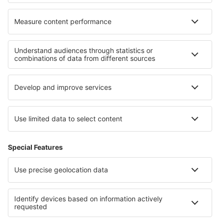
Cele mai bune hoteluri - regiuni
Hoteluri in Ios
Hoteluri in Karpathos
Hoteluri in Chios
Hoteluri in Attica
Hoteluri in Skopelos
Hoteluri în Valmeinier
Hoteluri in Șumen
Hoteluri in Nuevo León
Hoteluri pe Insula Martinica
Hoteluri în Oahu