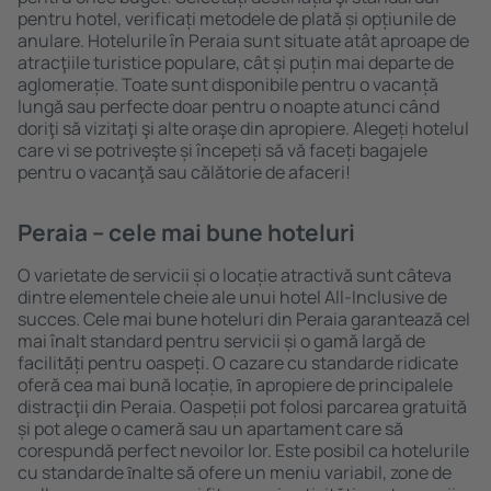
pentru hotel, verificați metodele de plată și opțiunile de
anulare. Hotelurile în Peraia sunt situate atât aproape de
atracţiile turistice populare, cât și puțin mai departe de
aglomerație. Toate sunt disponibile pentru o vacanță
lungă sau perfecte doar pentru o noapte atunci când
doriţi să vizitaţi şi alte oraşe din apropiere. Alegeți hotelul
care vi se potriveşte și începeți să vă faceți bagajele
pentru o vacanţă sau călătorie de afaceri!
Peraia – cele mai bune hoteluri
O varietate de servicii și o locație atractivă sunt câteva
dintre elementele cheie ale unui hotel All-Inclusive de
succes. Cele mai bune hoteluri din Peraia garantează cel
mai înalt standard pentru servicii și o gamă largă de
facilități pentru oaspeți. O cazare cu standarde ridicate
oferă cea mai bună locație, ȋn apropiere de principalele
distracţii din Peraia. Oaspeții pot folosi parcarea gratuită
și pot alege o cameră sau un apartament care să
corespundă perfect nevoilor lor. Este posibil ca hotelurile
cu standarde ȋnalte să ofere un meniu variabil, zone de