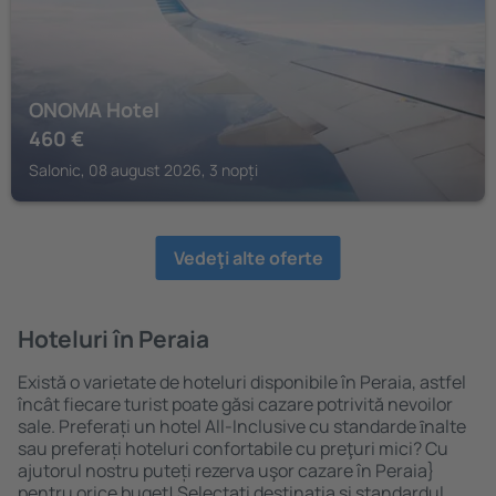
ONOMA Hotel
460
€
Salonic, 08 august 2026, 3 nopți
Vedeţi alte oferte
Hoteluri în Peraia
Există o varietate de hoteluri disponibile în Peraia, astfel
încât fiecare turist poate găsi cazare potrivită nevoilor
sale. Preferați un hotel All-Inclusive cu standarde ȋnalte
sau preferați hoteluri confortabile cu preţuri mici? Cu
ajutorul nostru puteți rezerva uşor cazare în Peraia}
pentru orice buget! Selectați destinația şi standardul