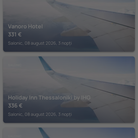
Vanoro Hotel
331
€
Salonic, 08 august 2026, 3 nopți
SALONIC
Holiday Inn Thessaloniki by IHG
336
€
Salonic, 08 august 2026, 3 nopți
SALONIC