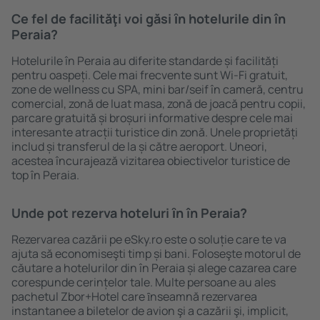
Ce fel de facilităţi voi găsi ȋn hotelurile din în
Peraia?
Hotelurile în Peraia au diferite standarde și facilități
pentru oaspeți. Cele mai frecvente sunt Wi-Fi gratuit,
zone de wellness cu SPA, mini bar/seif în cameră, centru
comercial, zonă de luat masa, zonă de joacă pentru copii,
parcare gratuită și broșuri informative despre cele mai
interesante atracții turistice din zonă. Unele proprietăți
includ și transferul de la și către aeroport. Uneori,
acestea încurajează vizitarea obiectivelor turistice de
top în Peraia.
Unde pot rezerva hoteluri ȋn în Peraia?
Rezervarea cazării pe eSky.ro este o soluție care te va
ajuta să economiseşti timp și bani. Foloseşte motorul de
căutare a hotelurilor din în Peraia și alege cazarea care
corespunde cerințelor tale. Multe persoane au ales
pachetul Zbor+Hotel care ȋnseamnă rezervarea
instantanee a biletelor de avion şi a cazării şi, implicit,