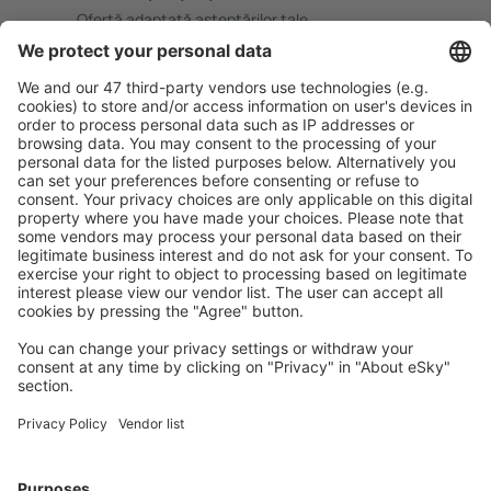
Ofertă adaptată aşteptărilor tale.
Planifică ȋn siguranţă
Rezervare fără griji cu opțiune gratuită de anulare.
Economiseşte mai mult
Prețuri atractive și oferte speciale pentru utilizatorii
conectați.
Cazarea preferată
Alege din peste 1,3 mil. de opţiuni: hoteluri, cabane,
apartamente și altele.
Cele mai căutate hoteluri de către utilizatorii eSky
Hoteluri în Grecia - Orașe populare