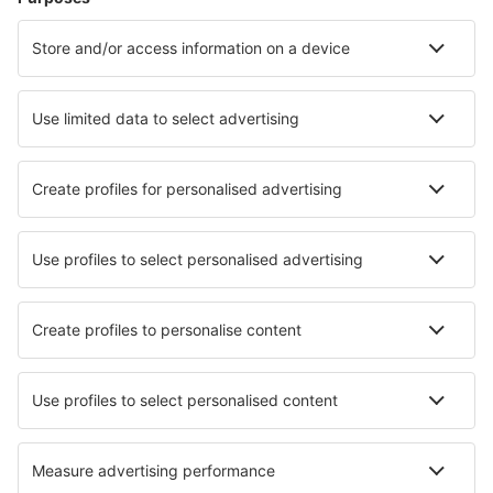
Hoteluri în Atena
Hoteluri în Chania
Hoteluri în Paros
Hoteluri în Salonic
Hoteluri în Rethimnon
Hoteluri în Náousa
Hoteluri în Karistos
Hoteluri în Agios Gordios
Hoteluri în Néa Skióni
Hoteluri în Kalavryta
Cele mai bune hoteluri - orașe
Hoteluri în Etelsen
Hoteluri Zalamea De La Serena
Hoteluri în Wiesenbach
Hoteluri în Selah
Hoteluri în Pišece
Hoteluri în Esperanza
Hoteluri în Dobczyce
Hoteluri în Avin
Hoteluri în Lac-Saguay
Hoteluri în Dix