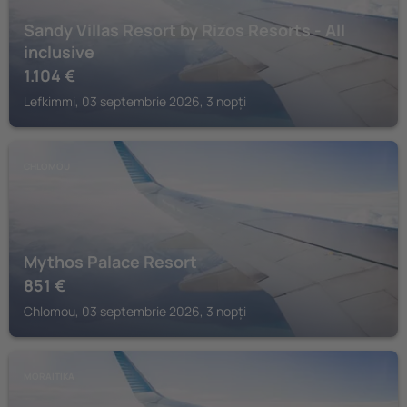
Sandy Villas Resort by Rizos Resorts - All
inclusive
1.104
€
Lefkimmi, 03 septembrie 2026, 3 nopți
CHLOMOU
Mythos Palace Resort
851
€
Chlomou, 03 septembrie 2026, 3 nopți
MORAITIKA