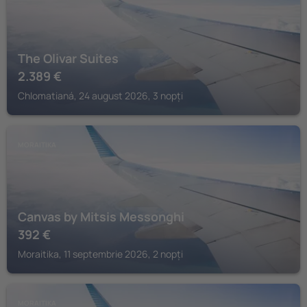
The Olivar Suites
2.389
€
Chlomatianá, 24 august 2026, 3 nopți
MORAITIKA
Canvas by Mitsis Messonghi
392
€
Moraitika, 11 septembrie 2026, 2 nopți
MORAITIKA