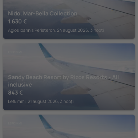
Nido, Mar-Bella Collection
1.630
€
Agios Ioannis Peristeron, 24 august 2026, 3 nopți
LEFKIMMI
Sandy Beach Resort by Rizos Resorts - All
inclusive
843
€
Lefkimmi, 21 august 2026, 3 nopți
LEFKIMMI