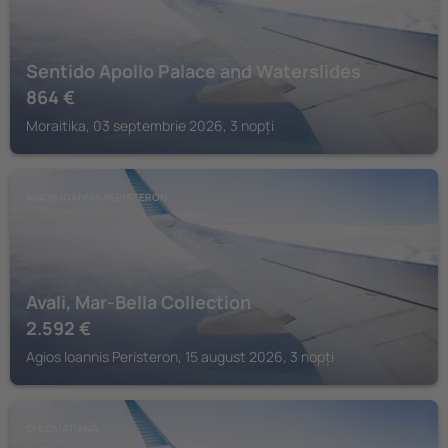
Sentido Apollo Palace and Waterslides
864
€
Moraitika, 03 septembrie 2026, 3 nopți
AGIOS IOANNIS PERISTERON
Avali, Mar-Bella Collection
2.592
€
Agios Ioannis Peristeron, 15 august 2026, 3 nopți
CHLOMATIANÁ