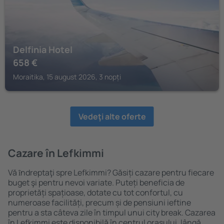
Delfinia Hotel
658
€
Moraitika, 15 august 2026, 3 nopți
Vedeţi alte oferte
Cazare în Lefkimmi
Vă ȋndreptaţi spre Lefkimmi? Găsiți cazare pentru fiecare
buget şi pentru nevoi variate. Puteți beneficia de
proprietăți spațioase, dotate cu tot confortul, cu
numeroase facilități, precum și de pensiuni ieftine
pentru a sta câteva zile în timpul unui city break. Cazarea
în Lefkimmi este disponibilă în centrul orașului, lângă