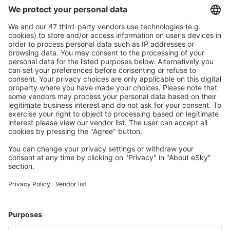
Caută rapid şi uşor
Ofertă adaptată aşteptărilor tale.
Planifică ȋn siguranţă
Rezervare fără griji cu opțiune gratuită de anulare.
Economiseşte mai mult
Prețuri atractive și oferte speciale pentru utilizatorii
conectați.
Cazarea preferată
Alege din peste 1,3 mil. de opţiuni: hoteluri, cabane,
apartamente și altele.
Cele mai căutate cazări de către utilizatorii eSky
Cazare în Grecia - Orașe populare