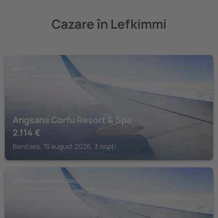
Cazare în Lefkimmi
BENITSES
Angsana Corfu Resort & Spa
2.114
€
Benitses, 15 august 2026, 3 nopți
AGIOS IOANNIS PERISTERON