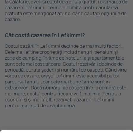
la călătorie, aveți dreptul de a anula gratuit rezervarea de
cazare în Lefkimmi. Termenul limită pentru anularea
gratuită este menţionat atunci când căutați opţiunile de
cazare.
Cât costă cazarea în Lefkimmi?
Costul cazării în Lefkimmi depinde de mai mulți factori.
Cele mai ieftine proprietăți includ hanuri, pensiuni și
zone de camping, în timp ce hotelurile și apartamentele
sunt cele mai costisitoare. Costul rezervării depinde de
perioadă, durata șederii și numărul de oaspeți. Când vine
vorba de cazare, oraşul Lefkimmi este accesibil pe tot
parcursul anului, dar cele mai bune tarife sunt în
extrasezon. Dacă numărul de oaspeţi ȋntr-o cameră este
mai mare, costul pentru fiecare va fi mai mic. Pentru a
economisi şi mai mult, rezervați cazare în Lefkimmi
pentru mai mult de o săptămână.