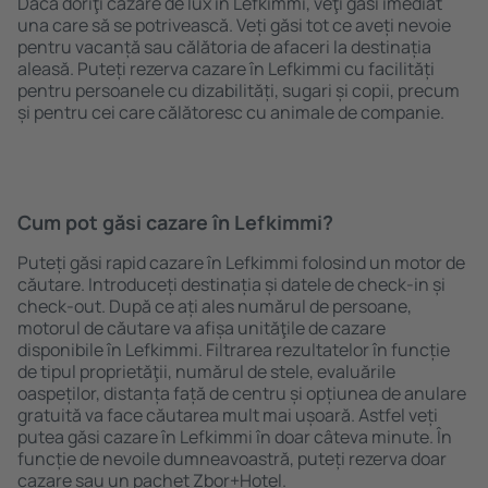
Dacă doriţi cazare de lux în Lefkimmi, veţi găsi imediat
una care să se potrivească. Veți găsi tot ce aveți nevoie
pentru vacanță sau călătoria de afaceri la destinația
aleasă. Puteți rezerva cazare în Lefkimmi cu facilități
pentru persoanele cu dizabilități, sugari și copii, precum
și pentru cei care călătoresc cu animale de companie.
Cum pot găsi cazare în Lefkimmi?
Puteți găsi rapid cazare în Lefkimmi folosind un motor de
căutare. Introduceți destinația și datele de check-in și
check-out. După ce ați ales numărul de persoane,
motorul de căutare va afișa unităţile de cazare
disponibile în Lefkimmi. Filtrarea rezultatelor în funcție
de tipul proprietăţii, numărul de stele, evaluările
oaspeților, distanța față de centru și opțiunea de anulare
gratuită va face căutarea mult mai ușoară. Astfel veți
putea găsi cazare în Lefkimmi în doar câteva minute. În
funcție de nevoile dumneavoastră, puteți rezerva doar
cazare sau un pachet Zbor+Hotel.