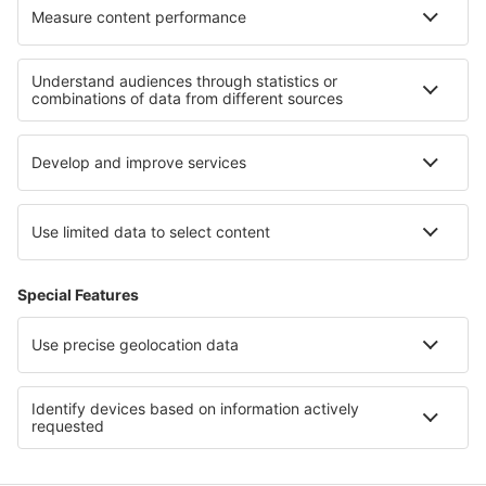
Cele mai bune locuri de cazare - regiuni
Cazare in Chios
Cazare in Kefalonia
Cazare in Insulele Ionice
Cazare in Peninsula Peloponeza
Cazare in Lesbos
Cazare în Puerto Plata
Cazare in Western Rhodopes
Cazare în Valle del Cauca
Cazare in Voievodatul Pomerania
Cazare in Val di Fassa