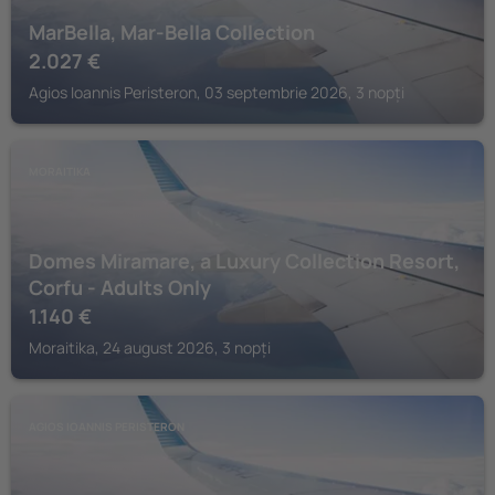
MarBella, Mar-Bella Collection
2.027
€
Agios Ioannis Peristeron, 03 septembrie 2026, 3 nopți
MORAITIKA
Domes Miramare, a Luxury Collection Resort,
Corfu - Adults Only
1.140
€
Moraitika, 24 august 2026, 3 nopți
AGIOS IOANNIS PERISTERON