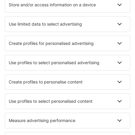
Cazare în Paros
Cazare în Chania
Cazare în Salonic
Cazare în Rethimnon
Cazare în Atena
Cazare în Kalamata
Cazare în Sani
Cazare în Roda
Cazare în Firostefan
Cazare în Perissa
Cele mai bune locuri de cazare - orașe
Cazare în Orion Township
Cazare în Flora
Cazare în Ronciglione
Cazare în Eisenstadt
Cazare în Bad Saulgau
Cazare în Löllinggraben
Cazare în Kanatal
Cazare Schoenberg
Cazare în Ivychurch
Cazare în Okupu