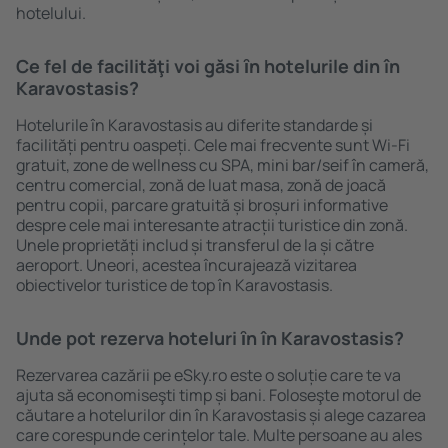
hotelului.
Ce fel de facilităţi voi găsi ȋn hotelurile din în
Karavostasis?
Hotelurile în Karavostasis au diferite standarde și
facilități pentru oaspeți. Cele mai frecvente sunt Wi-Fi
gratuit, zone de wellness cu SPA, mini bar/seif în cameră,
centru comercial, zonă de luat masa, zonă de joacă
pentru copii, parcare gratuită și broșuri informative
despre cele mai interesante atracții turistice din zonă.
Unele proprietăți includ și transferul de la și către
aeroport. Uneori, acestea încurajează vizitarea
obiectivelor turistice de top în Karavostasis.
Unde pot rezerva hoteluri ȋn în Karavostasis?
Rezervarea cazării pe eSky.ro este o soluție care te va
ajuta să economiseşti timp și bani. Foloseşte motorul de
căutare a hotelurilor din în Karavostasis și alege cazarea
care corespunde cerințelor tale. Multe persoane au ales