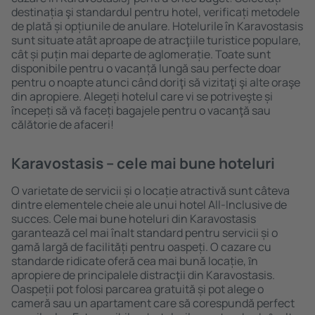
destinația şi standardul pentru hotel, verificați metodele
de plată și opțiunile de anulare. Hotelurile în Karavostasis
sunt situate atât aproape de atracţiile turistice populare,
cât și puțin mai departe de aglomerație. Toate sunt
disponibile pentru o vacanță lungă sau perfecte doar
pentru o noapte atunci când doriţi să vizitaţi şi alte oraşe
din apropiere. Alegeți hotelul care vi se potriveşte și
începeți să vă faceți bagajele pentru o vacanţă sau
călătorie de afaceri!
Karavostasis – cele mai bune hoteluri
O varietate de servicii și o locație atractivă sunt câteva
dintre elementele cheie ale unui hotel All-Inclusive de
succes. Cele mai bune hoteluri din Karavostasis
garantează cel mai înalt standard pentru servicii și o
gamă largă de facilități pentru oaspeți. O cazare cu
standarde ridicate oferă cea mai bună locație, ȋn
apropiere de principalele distracţii din Karavostasis.
Oaspeții pot folosi parcarea gratuită și pot alege o
cameră sau un apartament care să corespundă perfect