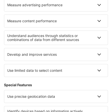
Cele mai bune hoteluri - regiuni
Hoteluri in Andros
Hoteluri in Karpathos
Hoteluri în Itaca
Hoteluri in Creta
Hoteluri in Insulele Ionice
Hoteluri în Cipru
Hoteluri în Parcul Național Góry Stołowe
Hoteluri În Kazanlak județul
Hoteluri în Alpe d'Huez
Hoteluri in Toscana