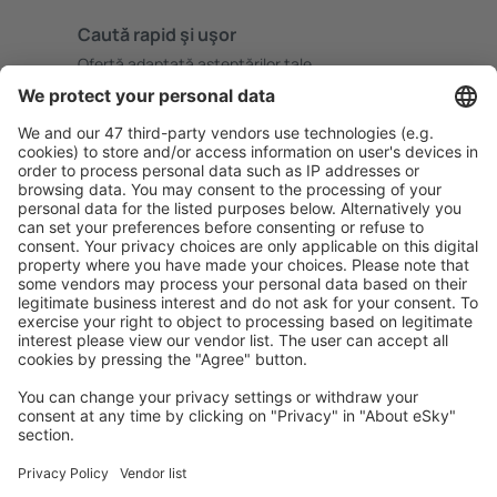
Caută rapid şi uşor
Ofertă adaptată aşteptărilor tale.
Planifică ȋn siguranţă
Rezervare fără griji cu opțiune gratuită de anulare.
Economiseşte mai mult
Prețuri atractive și oferte speciale pentru utilizatorii
conectați.
Cazarea preferată
Alege din peste 1,3 mil. de opţiuni: hoteluri, cabane,
apartamente și altele.
Cele mai căutate hoteluri de către utilizatorii eSky