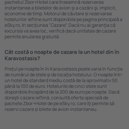
pachetul Zbor+Hotel care ȋnseamnă rezervarea
instantanee a biletelor de avion şi a cazării şi, implicit,
economie de timp. Motorul de căutare și rezervarea
hotelurilor ieftine sunt disponibile pe pagina principală a
eSky.ro, ȋn secţiunea "Cazare". Dacă nu ai garanţia că
excursia va avea loc, verifică dacă unitatea de cazare
permite anularea gratuită.
Cât costă o noapte de cazare la un hotel din în
Karavostasis?
Prețul pe noapte în în Karavostasis poate varia în funcție
de numărul de stele și de locaţia hotelului. O noapte într-
un hotel de standard mediu costă de la aproximativ 50
până la 100 de euro. Hotelurile de cinci stele sunt
disponibile ȋncepând de la 200 de euro pe noapte. Dacă
doreşti cazare ieftină, consultă oferta specială de
pachete Zbor+Hotel de pe eSky.ro, care ȋţi permite să
rezervi cazare și bilete de avion instantaneu.