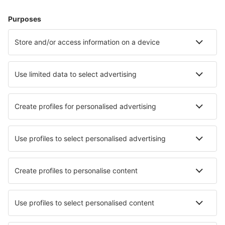
Hoteluri în Grecia - Orașe populare
Hoteluri în Chania
Hoteluri în Atena
Hoteluri în Paros
Hoteluri în Rethimnon
Hoteluri în Salonic
Hoteluri în Volos
Hoteluri în Sami
Hoteluri în Gouvia
Hoteluri în Xanthi
Hoteluri în Melíssion
Cele mai bune hoteluri - orașe
Hoteluri în Huerta Grande
Hoteluri în Glenelg
Hoteluri în Hotensleben
Hoteluri în Föglö
Hoteluri în Treviglio
Hoteluri în Bad Salzig
Hoteluri în Sao Bartolomeu de Messines
Hoteluri în Dorridge
Hoteluri în Calbe
Hoteluri în Marysville