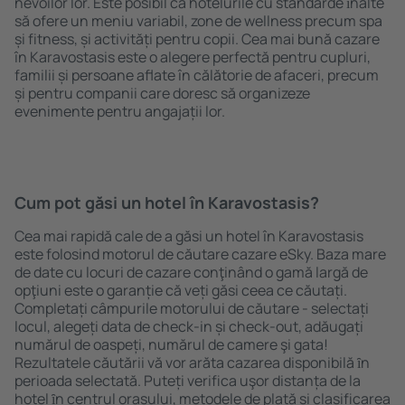
nevoilor lor. Este posibil ca hotelurile cu standarde ȋnalte
să ofere un meniu variabil, zone de wellness precum spa
și fitness, și activități pentru copii. Cea mai bună cazare
în Karavostasis este o alegere perfectă pentru cupluri,
familii și persoane aflate în călătorie de afaceri, precum
și pentru companii care doresc să organizeze
evenimente pentru angajații lor.
Cum pot găsi un hotel în Karavostasis?
Cea mai rapidă cale de a găsi un hotel în Karavostasis
este folosind motorul de căutare cazare eSky. Baza mare
de date cu locuri de cazare conţinând o gamă largă de
opţiuni este o garanție că veți găsi ceea ce căutați.
Completați câmpurile motorului de căutare - selectați
locul, alegeți data de check-in și check-out, adăugați
numărul de oaspeți, numărul de camere şi gata!
Rezultatele căutării vă vor arăta cazarea disponibilă ȋn
perioada selectată. Puteți verifica uşor distanța de la
hotel ȋn centrul orașului, metodele de plată și clasificarea