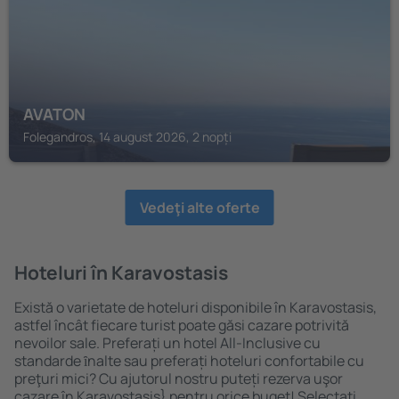
AVATON
Folegandros, 14 august 2026, 2 nopți
Vedeţi alte oferte
Hoteluri în Karavostasis
Există o varietate de hoteluri disponibile în Karavostasis,
astfel încât fiecare turist poate găsi cazare potrivită
nevoilor sale. Preferați un hotel All-Inclusive cu
standarde ȋnalte sau preferați hoteluri confortabile cu
preţuri mici? Cu ajutorul nostru puteți rezerva uşor
cazare în Karavostasis} pentru orice buget! Selectați