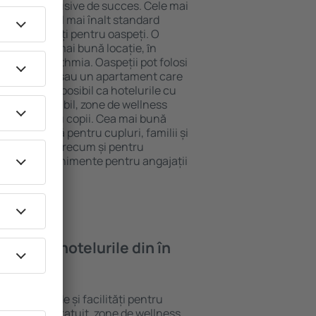
tel All-Inclusive de succes. Cele mai
arantează cel mai înalt standard
gă de facilități pentru oaspeți. O
 oferă cea mai bună locație, ȋn
tracţii din Isthmia. Oaspeții pot folosi
ege o cameră sau un apartament care
r lor. Este posibil ca hotelurile cu
 meniu variabil, zone de wellness
ivități pentru copii. Cea mai bună
ere perfectă pentru cupluri, familii și
 de afaceri, precum și pentru
ganizeze evenimente pentru angajații
oi găsi ȋn hotelurile din în
ite standarde și facilități pentru
sunt Wi-Fi gratuit, zone de wellness