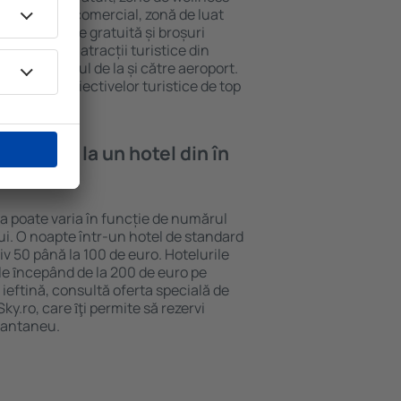
eră, centru comercial, zonă de luat
opii, parcare gratuită și broșuri
interesante atracții turistice din
d și transferul de la și către aeroport.
vizitarea obiectivelor turistice de top
e cazare la un hotel din în
ia poate varia în funcție de numărul
lui. O noapte într-un hotel de standard
v 50 până la 100 de euro. Hotelurile
ile ȋncepând de la 200 de euro pe
ieftină, consultă oferta specială de
y.ro, care ȋţi permite să rezervi
stantaneu.