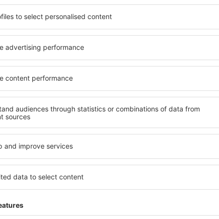
ită nevoilor sale. Preferați
elementele cheie ale unui ho
alte sau preferați hoteluri
bune hoteluri din Isthmia g
rul nostru puteți rezerva
pentru servicii și o gamă lar
uget! Selectați destinația şi
cazare cu standarde ridicate
todele de plată și opțiunile
apropiere de principalele dis
 situate atât aproape de
parcarea gratuită și pot al
uțin mai departe de
să corespundă perfect nevoilo
pentru o vacanță lungă sau
standarde ȋnalte să ofere un
nd doriţi să vizitaţi şi alte
precum spa și fitness, și act
re vi se potriveşte și
cazare în Isthmia este o aleg
o vacanţă sau călătorie de
persoane aflate în călătorie
companii care doresc să or
lor.
sthmia?
Ce fel de facilităţi v
Isthmia?
 în Isthmia este folosind
 mare de date cu locuri de
Hotelurile în Isthmia au difer
uni este o garanție că veți
oaspeți. Cele mai frecvente 