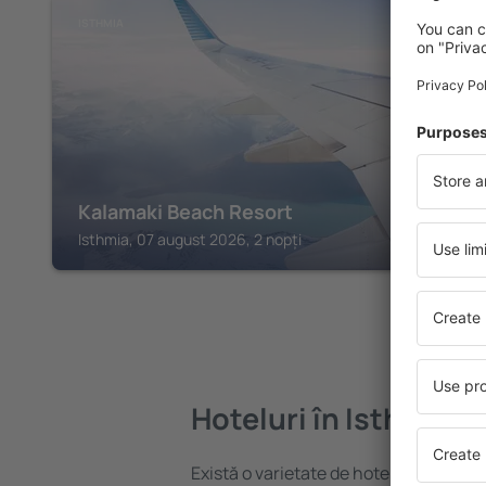
ISTHMIA
Kalamaki Beach Resort
Isthmia, 07 august 2026, 2 nopți
Hoteluri în Isthmia
Există o varietate de hoteluri disponibi