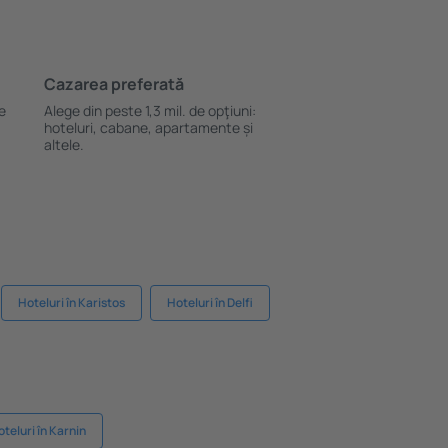
Cazarea preferată
le
Alege din peste 1,3 mil. de opţiuni:
hoteluri, cabane, apartamente și
altele.
Hoteluri în Karistos
Hoteluri în Delfi
teluri în Karnin