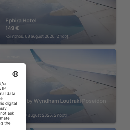
Ephira Hotel
149
€
Korinthos, 08 august 2026, 2 nopți
LOUTRAKI
Ramada by Wyndham Loutraki Poseidon
Resort
Loutraki, 07 august 2026, 2 nopți