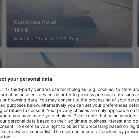
Korinthos Hotel
184
€
Korinthos, 08 august 2026, 2 nopți
LOUTRAKI
Wyndham Loutraki Poseidon Resort
Loutraki, 07 august 2026, 2 nopți