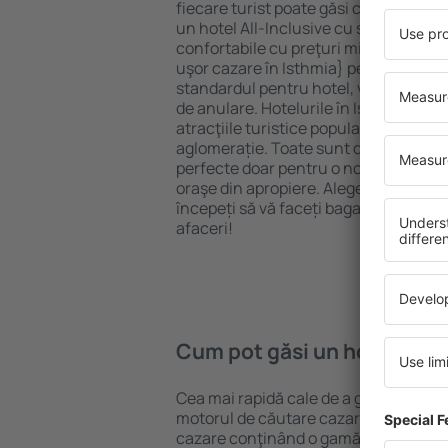
fiecare turist poate găsi cazare potriv
un hotel All-Inclusive cu standarde ȋn
confortabile cu preţuri mici? Cu ajuto
uşor cazare în Isthmia} pentru orice b
standardul pentru hotel, verificați me
de anulare. Hotelurile în Isthmia sunt
atracţiile turistice populare, cât și p
aglomerație. Toate sunt disponibile 
perfecte doar pentru o noapte atunci câ
oraşe din apropiere. Alegeți hotelul ca
începeți să vă faceți bagajele pentru 
afaceri!
Cum pot găsi un hotel în I
Cea mai rapidă cale de a găsi un hotel
motorul de căutare cazare eSky. Baza
cazare conţinând o gamă largă de opţi