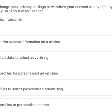
LOUTRAKI
Mantas Seaside Boutique Hotel
Loutraki, 07 august 2026, 2 nopți
Vedeți mai multe hoteluri în Isthmia
Isthmia – cele 
le în Isthmia, astfel încât
O varietate de servicii și o 