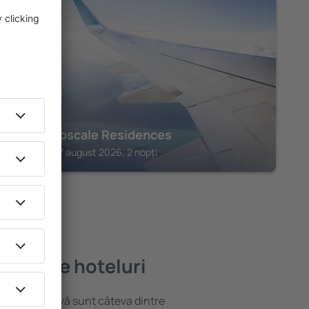
LECHAIO
ACRO Upscale Residences
Lechaio, 07 august 2026, 2 nopți
mai bune hoteluri
locație atractivă sunt câteva dintre