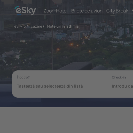
Zbor+Hotel
Bilete de avion
City Break
eSky.ro
/
cazare
/
Hoteluri în Isthmia