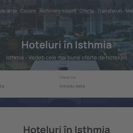
Vacanţe
Cazare
Închiriere mașini
Oferte
Transferuri
Mai
Hoteluri în Isthmia
Isthmia - Vedeţi cele mai bune oferte de hoteluri!
Hoteluri în Isthmia