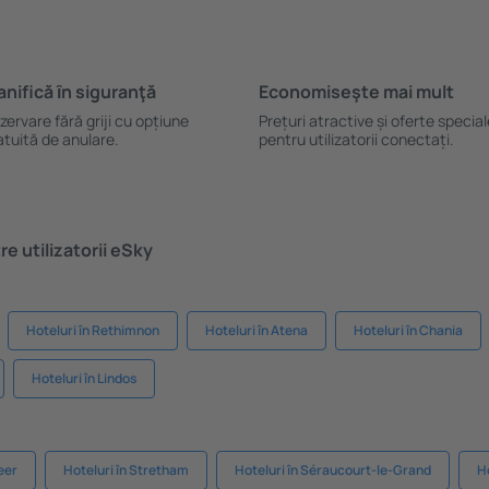
anifică ȋn siguranţă
Economiseşte mai mult
zervare fără griji cu opțiune
Prețuri atractive și oferte specia
atuită de anulare.
pentru utilizatorii conectați.
e utilizatorii eSky
Hoteluri în Rethimnon
Hoteluri în Atena
Hoteluri în Chania
Hoteluri în Lindos
eer
Hoteluri în Stretham
Hoteluri în Séraucourt-le-Grand
Ho