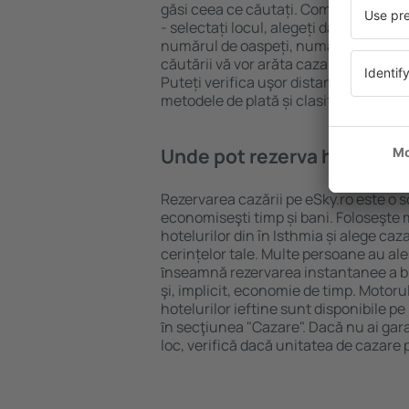
găsi ceea ce căutați. Completați câm
- selectați locul, alegeți data de che
numărul de oaspeți, numărul de camer
căutării vă vor arăta cazarea disponib
Puteți verifica uşor distanța de la hot
metodele de plată și clasificarea hote
Unde pot rezerva hoteluri ȋ
Rezervarea cazării pe eSky.ro este o so
economiseşti timp și bani. Foloseşte 
hotelurilor din în Isthmia și alege c
cerințelor tale. Multe persoane au al
ȋnseamnă rezervarea instantanee a bile
şi, implicit, economie de timp. Motoru
hotelurilor ieftine sunt disponibile pe
ȋn secţiunea "Cazare". Dacă nu ai gar
loc, verifică dacă unitatea de cazare 