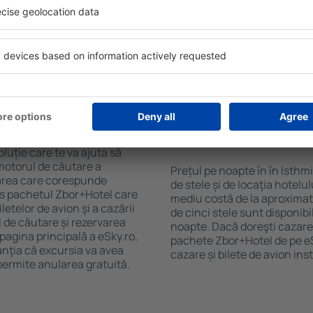
purile motorului de căutare
cu SPA, mini bar/seif în cam
ck-in și check-out, adăugați
masa, zonă de joacă pentru c
e şi gata! Rezultatele
informative despre cele mai 
ilă ȋn perioada selectată.
zonă. Unele proprietăți inclu
el ȋn centrul orașului,
Uneori, acestea încurajează 
lului.
în Isthmia.
n în Isthmia?
Cât costă o noapte d
Isthmia?
luție care te va ajuta să
motorul de căutare a
Prețul pe noapte în în Isthm
azarea care corespunde
de stele și de locaţia hotelu
es pachetul Zbor+Hotel care
mediu costă de la aproximati
telor de avion şi a cazării
de cinci stele sunt disponib
l de căutare și rezervarea
noapte. Dacă doreşti cazare 
 pagina principală a eSky.ro,
pachete Zbor+Hotel de pe eSk
anţia că excursia va avea
cazare și bilete de avion in
permite anularea gratuită.