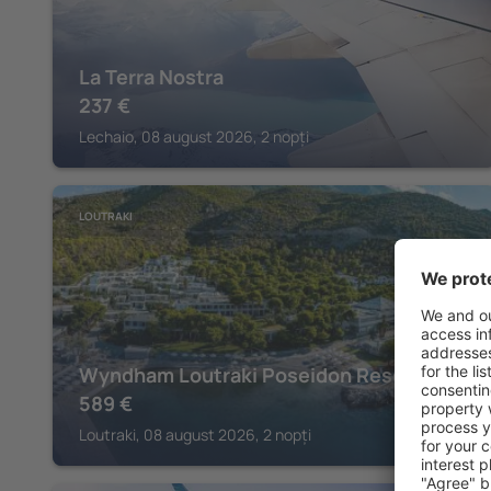
La Terra Nostra
237
€
Lechaio, 08 august 2026, 2 nopți
LOUTRAKI
Wyndham Loutraki Poseidon Resort
589
€
Loutraki, 08 august 2026, 2 nopți