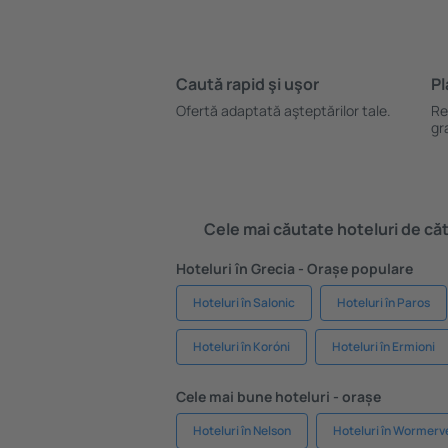
Caută rapid şi uşor
Pl
Ofertă adaptată aşteptărilor tale.
Re
gr
Cele mai căutate hoteluri de cătr
Hoteluri în Grecia - Orașe populare
Hoteluri în Salonic
Hoteluri în Paros
Hoteluri în Koróni
Hoteluri în Ermioni
Cele mai bune hoteluri - orașe
Hoteluri în Nelson
Hoteluri în Wormerv