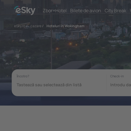
Zbor+Hotel
Bilete de avion
City Break
eSky.ro
/
cazare
/
Hoteluri în Wokingham