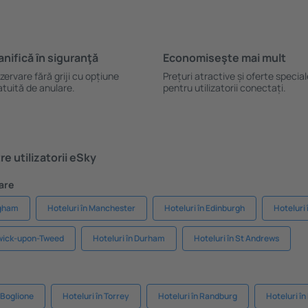
anifică ȋn siguranţă
Economiseşte mai mult
zervare fără griji cu opțiune
Prețuri atractive și oferte specia
atuită de anulare.
pentru utilizatorii conectați.
e utilizatorii eSky
are
ngham
Hoteluri în Manchester
Hoteluri în Edinburgh
Hoteluri 
rwick-upon-Tweed
Hoteluri în Durham
Hoteluri în St Andrews
 Boglione
Hoteluri în Torrey
Hoteluri în Randburg
Hoteluri î