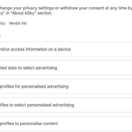
MAIDENHEAD
Taplow House Hotel & Spa
499
€
Maidenhead, 23 august 2026, 2 nopți
Vedeți mai multe hoteluri în Wokingham
am
Wokingham – ce
bile în Wokingham, astfel
O varietate de servicii și o 