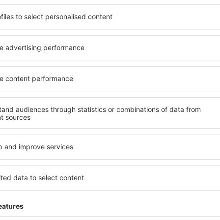
potrivită nevoilor sale.
elementele cheie ale unui ho
andarde ȋnalte sau preferați
bune hoteluri din Wokingha
 Cu ajutorul nostru puteți
pentru servicii și o gamă lar
ntru orice buget! Selectați
cazare cu standarde ridicate
 verificați metodele de plată
apropiere de principalele di
 Wokingham sunt situate atât
folosi parcarea gratuită și
re, cât și puțin mai departe
care să corespundă perfect ne
le pentru o vacanță lungă
cu standarde ȋnalte să ofere
ci când doriţi să vizitaţi şi
precum spa și fitness, și act
l care vi se potriveşte și
cazare în Wokingham este o 
o vacanţă sau călătorie de
familii și persoane aflate în
companii care doresc să or
lor.
Wokingham?
Ce fel de facilităţi v
Wokingham?
l în Wokingham este folosind
 mare de date cu locuri de
Hotelurile în Wokingham au d
uni este o garanție că veți
oaspeți. Cele mai frecvente 