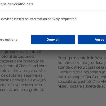
purile motorului de căutare
cu SPA, mini bar/seif în cam
ck-in și check-out, adăugați
masa, zonă de joacă pentru c
e şi gata! Rezultatele
informative despre cele mai 
ilă ȋn perioada selectată.
zonă. Unele proprietăți inclu
el ȋn centrul orașului,
Uneori, acestea încurajează 
lului.
în Wokingham.
ȋn în Wokingham?
Cât costă o noapte d
Wokingham?
luție care te va ajuta să
motorul de căutare a
Prețul pe noapte în în Woki
e cazarea care corespunde
numărul de stele și de locaţ
es pachetul Zbor+Hotel care
standard mediu costă de la 
telor de avion şi a cazării
Hotelurile de cinci stele su
l de căutare și rezervarea
euro pe noapte. Dacă doreşti
 pagina principală a eSky.ro,
specială de pachete Zbor+Hot
anţia că excursia va avea
rezervi cazare și bilete de a
permite anularea gratuită.