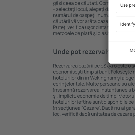
găsi ceea ce căutați. Completați câm
- selectați locul, alegeți data de che
numărul de oaspeți, numărul de camer
căutării vă vor arăta cazarea disponib
Puteți verifica uşor distanța de la hot
metodele de plată și clasificarea hote
Unde pot rezerva hoteluri 
Rezervarea cazării pe eSky.ro este o so
economiseşti timp și bani. Foloseşte 
hotelurilor din în Wokingham și aleg
cerințelor tale. Multe persoane au al
ȋnseamnă rezervarea instantanee a bile
şi, implicit, economie de timp. Motoru
hotelurilor ieftine sunt disponibile pe
ȋn secţiunea "Cazare". Dacă nu ai gar
loc, verifică dacă unitatea de cazare 