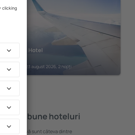
BRACKNELL
Stirrups Hotel
266
€
Bracknell, 23 august 2026, 2 nopți
le mai bune hoteluri
locație atractivă sunt câteva dintre