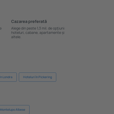
Cazarea preferată
le
Alege din peste 1,3 mil. de opţiuni:
hoteluri, cabane, apartamente și
altele.
în Londra
Hoteluri în Pickering
n Montelupo Albese