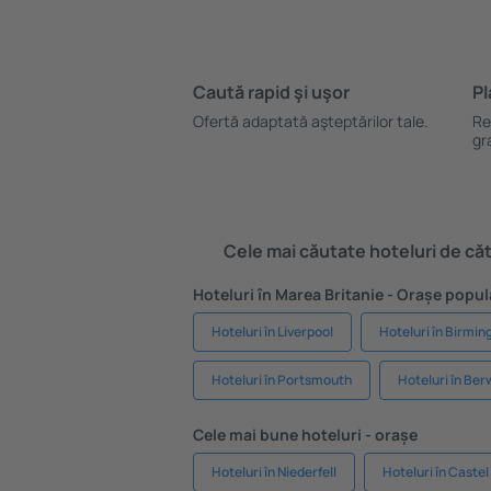
Caută rapid şi uşor
Pl
Ofertă adaptată aşteptărilor tale.
Re
gr
Cele mai căutate hoteluri de cătr
Hoteluri în Marea Britanie - Orașe popul
Hoteluri în Liverpool
Hoteluri în Birmi
Hoteluri în Portsmouth
Hoteluri în Be
Cele mai bune hoteluri - orașe
Hoteluri în Niederfell
Hoteluri în Castel