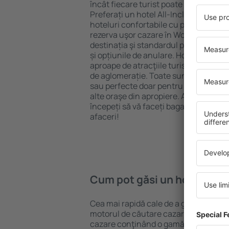
încât fiecare turist poate găsi cazare 
Preferați un hotel All-Inclusive cu st
hoteluri confortabile cu preţuri mici?
rezerva uşor cazare în Wokingham} pe
destinația şi standardul pentru hotel,
și opțiunile de anulare. Hotelurile în
aproape de atracţiile turistice popula
de aglomerație. Toate sunt disponibi
sau perfecte doar pentru o noapte atun
alte oraşe din apropiere. Alegeți hotelu
începeți să vă faceți bagajele pentru 
afaceri!
Cum pot găsi un hotel în 
Cea mai rapidă cale de a găsi un hote
motorul de căutare cazare eSky. Baza
cazare conţinând o gamă largă de opţi