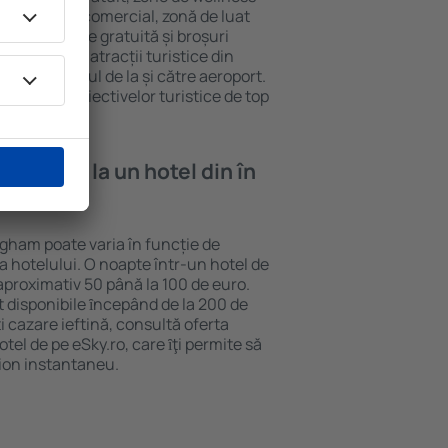
eră, centru comercial, zonă de luat
opii, parcare gratuită și broșuri
interesante atracții turistice din
d și transferul de la și către aeroport.
vizitarea obiectivelor turistice de top
e cazare la un hotel din în
ngham poate varia în funcție de
ia hotelului. O noapte într-un hotel de
aproximativ 50 până la 100 de euro.
nt disponibile ȋncepând de la 200 de
 cazare ieftină, consultă oferta
el de pe eSky.ro, care ȋţi permite să
vion instantaneu.