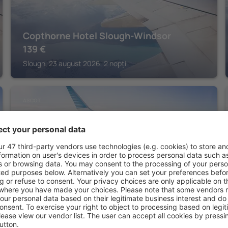
Copthorne Hotel Slough-Windsor
139
€
Slough, 23 august 2026, 2 nopți
ASCOT
Macdonald Berystede Hotel
179
€
Ascot, 23 august 2026, 2 nopți