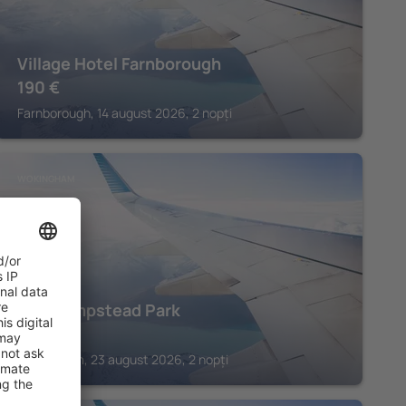
Village Hotel Farnborough
190
€
Farnborough, 14 august 2026, 2 nopți
WOKINGHAM
Easthampstead Park
202
€
Wokingham, 23 august 2026, 2 nopți