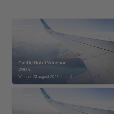
WINDSOR
Castle Hotel Windsor
290
€
Windsor, 23 august 2026, 2 nopți
OLD WINDSOR