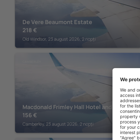
De Vere Beaumont Estate
218
€
Old Windsor, 23 august 2026, 2 nopți
CAMBERLEY
Macdonald Frimley Hall Hotel and Spa
156
€
Camberley, 23 august 2026, 2 nopți