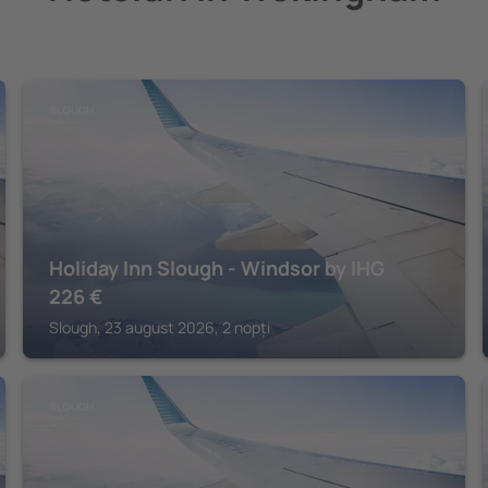
SLOUGH
Holiday Inn Slough - Windsor by IHG
226
€
Slough, 23 august 2026, 2 nopți
SLOUGH