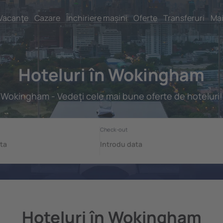
Vacanţe
Cazare
Închiriere mașini
Oferte
Transferuri
Mai
Hoteluri în Wokingham
Wokingham - Vedeţi cele mai bune oferte de hoteluri!
Hoteluri în Wokingham