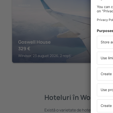
WINDSOR
Goswell House
329
€
Windsor, 23 august 2026, 2 nopți
Hoteluri în Wokingh
Există o varietate de hoteluri disponi