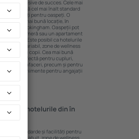
tel All-Inclusive de succes. Cele mai
m garantează cel mai înalt standard
gă de facilități pentru oaspeți. O
 oferă cea mai bună locație, ȋn
stracţii din Wokingham. Oaspeții pot
 pot alege o cameră sau un apartament
voilor lor. Este posibil ca hotelurile
 un meniu variabil, zone de wellness
ivități pentru copii. Cea mai bună
alegere perfectă pentru cupluri,
 călătorie de afaceri, precum și pentru
ganizeze evenimente pentru angajații
oi găsi ȋn hotelurile din în
iferite standarde și facilități pentru
sunt Wi-Fi gratuit, zone de wellness