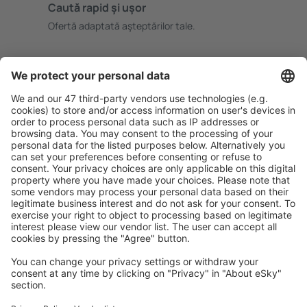
Caută rapid şi uşor
Ofertă adaptată aşteptărilor tale.
Planifică ȋn siguranţă
Rezervare fără griji cu opțiune gratuită de anulare.
Economiseşte mai mult
Prețuri atractive și oferte speciale pentru utilizatorii
conectați.
Cazarea preferată
Alege din peste 1,3 mil. de opţiuni: hoteluri, cabane,
apartamente și altele.
Cele mai căutate hoteluri de către utilizatorii eSky
Hoteluri în Marea Britanie - Orașe populare