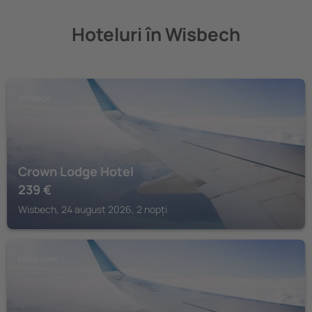
Hoteluri în Wisbech
WISBECH
Crown Lodge Hotel
239
€
Wisbech, 24 august 2026, 2 nopți
KINGS LYNN