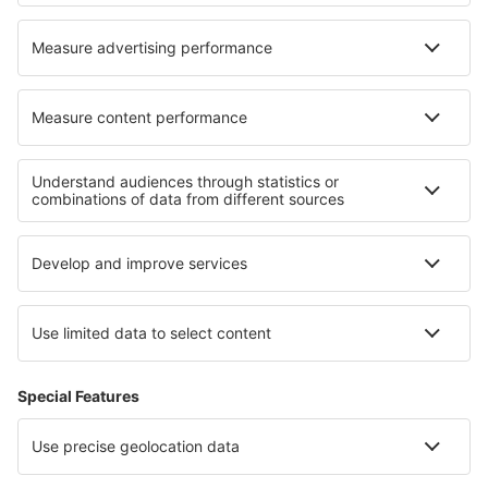
Hoteluri în Stockton
Hoteluri în Putzbrunn
Cele mai bune hoteluri - regiuni
Hoteluri ȋn Irlanda de Nord
Hoteluri în Southport
Hoteluri in Anglesey
Hoteluri în Pembrokeshire
Hoteluri in Wales
Hoteluri in Swiss Alps
Hoteluri in Jacksonville Coast
Hoteluri in Upper Povazie
Hoteluri în Alpii Kitzbühel
Hoteluri in Thornybush Game Reserve