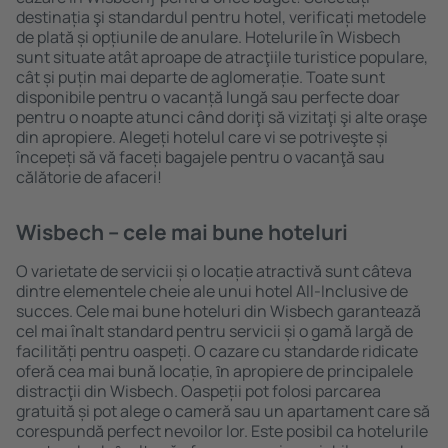
destinația şi standardul pentru hotel, verificați metodele
de plată și opțiunile de anulare. Hotelurile în Wisbech
sunt situate atât aproape de atracţiile turistice populare,
cât și puțin mai departe de aglomerație. Toate sunt
disponibile pentru o vacanță lungă sau perfecte doar
pentru o noapte atunci când doriţi să vizitaţi şi alte oraşe
din apropiere. Alegeți hotelul care vi se potriveşte și
începeți să vă faceți bagajele pentru o vacanţă sau
călătorie de afaceri!
Wisbech – cele mai bune hoteluri
O varietate de servicii și o locație atractivă sunt câteva
dintre elementele cheie ale unui hotel All-Inclusive de
succes. Cele mai bune hoteluri din Wisbech garantează
cel mai înalt standard pentru servicii și o gamă largă de
facilități pentru oaspeți. O cazare cu standarde ridicate
oferă cea mai bună locație, ȋn apropiere de principalele
distracţii din Wisbech. Oaspeții pot folosi parcarea
gratuită și pot alege o cameră sau un apartament care să
corespundă perfect nevoilor lor. Este posibil ca hotelurile