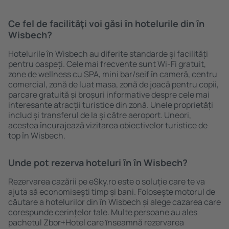
Ce fel de facilităţi voi găsi ȋn hotelurile din în
Wisbech?
Hotelurile în Wisbech au diferite standarde și facilități
pentru oaspeți. Cele mai frecvente sunt Wi-Fi gratuit,
zone de wellness cu SPA, mini bar/seif în cameră, centru
comercial, zonă de luat masa, zonă de joacă pentru copii,
parcare gratuită și broșuri informative despre cele mai
interesante atracții turistice din zonă. Unele proprietăți
includ și transferul de la și către aeroport. Uneori,
acestea încurajează vizitarea obiectivelor turistice de
top în Wisbech.
Unde pot rezerva hoteluri ȋn în Wisbech?
Rezervarea cazării pe eSky.ro este o soluție care te va
ajuta să economiseşti timp și bani. Foloseşte motorul de
căutare a hotelurilor din în Wisbech și alege cazarea care
corespunde cerințelor tale. Multe persoane au ales
pachetul Zbor+Hotel care ȋnseamnă rezervarea