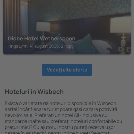
Globe Hotel Wetherspoon
Kings Lynn, 14 august 2026, 2 nopți
Vedeţi alte oferte
Hoteluri în Wisbech
Există o varietate de hoteluri disponibile în Wisbech,
astfel încât fiecare turist poate găsi cazare potrivită
nevoilor sale. Preferați un hotel All-Inclusive cu
standarde ȋnalte sau preferați hoteluri confortabile cu
preţuri mici? Cu ajutorul nostru puteți rezerva uşor
cazare în Wisbech} pentru orice buget! Selectați