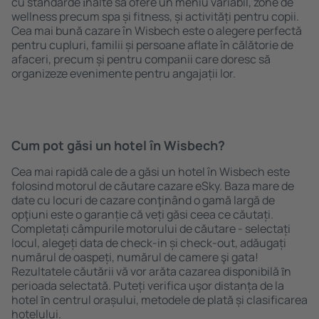
cu standarde ȋnalte să ofere un meniu variabil, zone de
wellness precum spa și fitness, și activități pentru copii.
Cea mai bună cazare în Wisbech este o alegere perfectă
pentru cupluri, familii și persoane aflate în călătorie de
afaceri, precum și pentru companii care doresc să
organizeze evenimente pentru angajații lor.
Cum pot găsi un hotel în Wisbech?
Cea mai rapidă cale de a găsi un hotel în Wisbech este
folosind motorul de căutare cazare eSky. Baza mare de
date cu locuri de cazare conţinând o gamă largă de
opţiuni este o garanție că veți găsi ceea ce căutați.
Completați câmpurile motorului de căutare - selectați
locul, alegeți data de check-in și check-out, adăugați
numărul de oaspeți, numărul de camere şi gata!
Rezultatele căutării vă vor arăta cazarea disponibilă ȋn
perioada selectată. Puteți verifica uşor distanța de la
hotel ȋn centrul orașului, metodele de plată și clasificarea
hotelului.