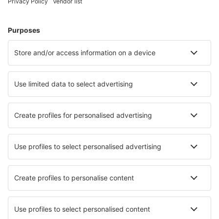
Hoteluri în Londra
Hoteluri în Birmingham
Hoteluri în Manchester
Hoteluri în Edinburgh
Hoteluri în Liverpool
Hoteluri în Leyburn
Hoteluri în Harrogate
Hoteluri în Bude
Hoteluri în Cockermouth
Hoteluri în Penzance
Cele mai bune hoteluri - orașe
Hoteluri în Clinton
Hoteluri în Storkow
Hoteluri în Villedieu-les-Poeles
Hoteluri în Villers-Semeuse
Hoteluri în St. Clair
Hoteluri în Slangerup
Hoteluri în Leverano
Hoteluri în San Giacomo Di Teglio