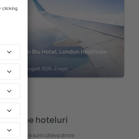
HAYES
Radisson Blu Hotel, London Heathrow
208
€
Hayes, 23 august 2026, 2 nopți
mai bune hoteluri
locație atractivă sunt câteva dintre