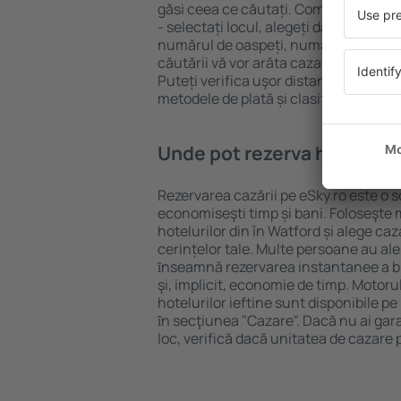
găsi ceea ce căutați. Completați câm
- selectați locul, alegeți data de che
numărul de oaspeți, numărul de camer
căutării vă vor arăta cazarea disponib
Puteți verifica uşor distanța de la hot
metodele de plată și clasificarea hote
Unde pot rezerva hoteluri ȋ
Rezervarea cazării pe eSky.ro este o so
economiseşti timp și bani. Foloseşte 
hotelurilor din în Watford și alege c
cerințelor tale. Multe persoane au al
ȋnseamnă rezervarea instantanee a bile
şi, implicit, economie de timp. Motoru
hotelurilor ieftine sunt disponibile pe
ȋn secţiunea "Cazare". Dacă nu ai gar
loc, verifică dacă unitatea de cazare 