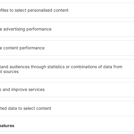
ită nevoilor sale. Preferați
elementele cheie ale unui ho
alte sau preferați hoteluri
bune hoteluri din Watford g
rul nostru puteți rezerva
pentru servicii și o gamă lar
buget! Selectați destinația
cazare cu standarde ridicate
metodele de plată și
apropiere de principalele dis
tford sunt situate atât
parcarea gratuită și pot al
re, cât și puțin mai departe
să corespundă perfect nevoilo
le pentru o vacanță lungă
standarde ȋnalte să ofere un
ci când doriţi să vizitaţi şi
precum spa și fitness, și act
l care vi se potriveşte și
cazare în Watford este o aleg
o vacanţă sau călătorie de
persoane aflate în călătorie
companii care doresc să or
lor.
atford?
Ce fel de facilităţi v
Watford?
 în Watford este folosind
 mare de date cu locuri de
Hotelurile în Watford au dife
uni este o garanție că veți
oaspeți. Cele mai frecvente 