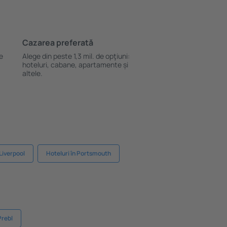
Cazarea preferată
le
Alege din peste 1,3 mil. de opţiuni:
hoteluri, cabane, apartamente și
altele.
 Liverpool
Hoteluri în Portsmouth
Prebl