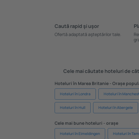
Caută rapid şi uşor
Pl
Ofertă adaptată aşteptărilor tale.
Re
gr
Cele mai căutate hoteluri de cătr
Hoteluri în Marea Britanie - Orașe popul
Hoteluri în Londra
Hoteluri în Manches
Hoteluri în Hull
Hoteluri în Abergele
Cele mai bune hoteluri - orașe
Hoteluri în Eimeldingen
Hoteluri în Ta