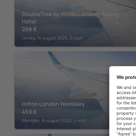
DoubleTree by Hilton London - Ealing
Hotel
258
€
Londra, 16 august 2026, 2 nopți
WEMBLEY
Hilton London Wembley
459
€
Wembley, 16 august 2026, 2 nopți