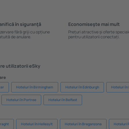
anifică ȋn siguranţă
Economiseşte mai mult
zervare fără griji cu opțiune
Prețuri atractive și oferte specia
atuită de anulare.
pentru utilizatorii conectați.
e utilizatorii eSky
are
ter
Hoteluri în Birmingham
Hoteluri în Edinburgh
Hoteluri în
Hoteluri în Portree
Hoteluri în Belfast
mraght
Hoteluri în Hellesylt
Hoteluri în Breganzona
Hoteluri 