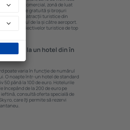
eră, centru comercial, zonă de luat
opii, parcare gratuită și broșuri
interesante atracții turistice din
d și transferul de la și către aeroport.
vizitarea obiectivelor turistice de top
e cazare la un hotel din în
rd poate varia în funcție de numărul
lui. O noapte într-un hotel de standard
v 50 până la 100 de euro. Hotelurile
ile ȋncepând de la 200 de euro pe
ieftină, consultă oferta specială de
y.ro, care ȋţi permite să rezervi
stantaneu.