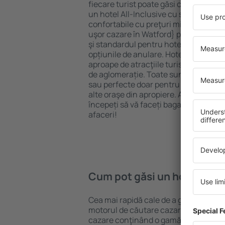
fiecare turist poate găsi cazare potriv
un hotel All-Inclusive cu standarde ȋn
confortabile cu preţuri mici? Cu ajuto
uşor cazare în Watford} pentru orice 
şi standardul pentru hotel, verificați 
opțiunile de anulare. Hotelurile în Wa
aproape de atracţiile turistice popula
de aglomerație. Toate sunt disponibi
sau perfecte doar pentru o noapte atun
alte oraşe din apropiere. Alegeți hotelu
începeți să vă faceți bagajele pentru 
afaceri!
Cum pot găsi un hotel în W
Cea mai rapidă cale de a găsi un hotel
motorul de căutare cazare eSky. Baza
cazare conţinând o gamă largă de opţi