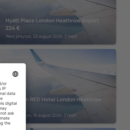
Hyatt Place London Heathrow Airport
224
€
West Drayton, 23 august 2026, 2 nopți
WEST DRAYTON
Radisson RED Hotel London Heathrow
211
€
West Drayton, 16 august 2026, 2 nopți