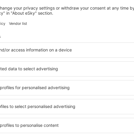
LONDRA
Holiday Inn London - West by IHG
228
€
Londra, 16 august 2026, 2 nopți
Vedeți mai multe hoteluri în Watford
Watford – cele 
ile în Watford, astfel încât
O varietate de servicii și o 