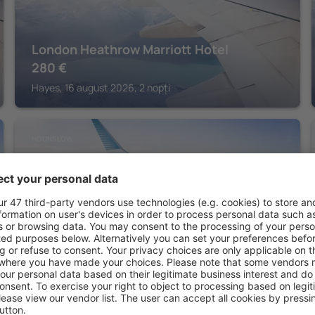
London Heathrow Marriott Hotel
280
€
Hayes, 16 august 2026, 2 nopți
HOUNSLOW
Renaissance London Heathrow Hotel
226
€
Hounslow, 16 august 2026, 2 nopți