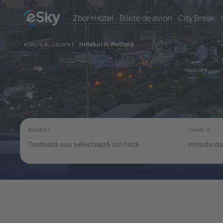
Zbor+Hotel
Bilete de avion
City Break
eSky.ro
/
cazare
/
Hoteluri în Watford