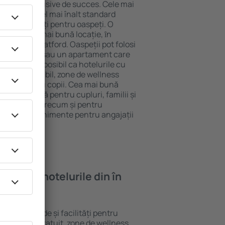
tel All-Inclusive de succes. Cele mai
arantează cel mai înalt standard
gă de facilități pentru oaspeți. O
 oferă cea mai bună locație, ȋn
tracţii din Watford. Oaspeții pot folosi
ege o cameră sau un apartament care
r lor. Este posibil ca hotelurile cu
 meniu variabil, zone de wellness
ivități pentru copii. Cea mai bună
ere perfectă pentru cupluri, familii și
 de afaceri, precum și pentru
ganizeze evenimente pentru angajații
oi găsi ȋn hotelurile din în
rite standarde și facilități pentru
sunt Wi-Fi gratuit, zone de wellness