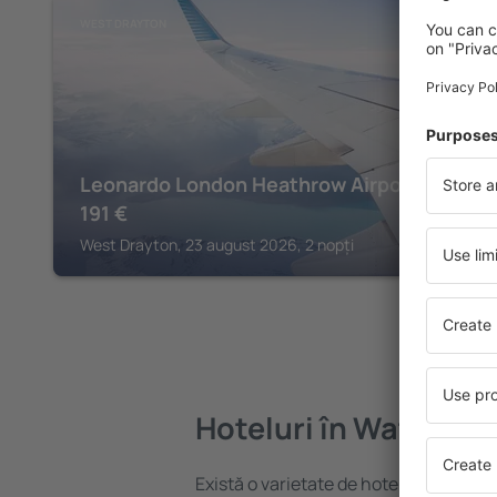
WEST DRAYTON
Leonardo London Heathrow Airport
191
€
West Drayton, 23 august 2026, 2 nopți
Hoteluri în Watford
Există o varietate de hoteluri disponib