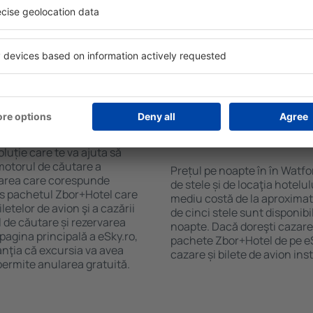
purile motorului de căutare
cu SPA, mini bar/seif în cam
ck-in și check-out, adăugați
masa, zonă de joacă pentru c
e şi gata! Rezultatele
informative despre cele mai 
ilă ȋn perioada selectată.
zonă. Unele proprietăți inclu
el ȋn centrul orașului,
Uneori, acestea încurajează 
lului.
în Watford.
n în Watford?
Cât costă o noapte d
Watford?
luție care te va ajuta să
motorul de căutare a
Prețul pe noapte în în Watfo
azarea care corespunde
de stele și de locaţia hotelu
es pachetul Zbor+Hotel care
mediu costă de la aproximati
telor de avion şi a cazării
de cinci stele sunt disponib
l de căutare și rezervarea
noapte. Dacă doreşti cazare 
 pagina principală a eSky.ro,
pachete Zbor+Hotel de pe eSk
anţia că excursia va avea
cazare și bilete de avion in
permite anularea gratuită.