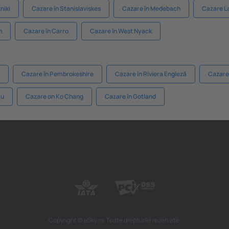
niki
Cazare în Stanislaviskes
Cazare în Medebach
Cazare La
n
Cazare în Carro
Cazare în West Nyack
Cazare în Pembrokeshire
Cazare în Riviera Engleză
Cazare 
au
Cazare on Ko Chang
Cazare în Gotland
Copyright © eSky.ro. Toate drepturile rezervate.