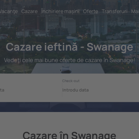
Vacanţe
Cazare
Închiriere mașini
Oferte
Transferuri
Mai
Cazare ieftină - Swanage
Vedeţi cele mai bune oferte de cazare în Swanage!
Cazare în Swanage