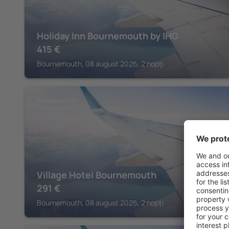
Holiday Inn Bournemouth by IHG
415
€
Bournemouth, 08 august 2026, 2 nopți
BOURNEMOUTH
Village Hotel Bournemouth
291
€
Bournemouth, 08 august 2026, 2 nopți