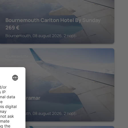
Bournemouth Carlton Hotel By Sunday
269
€
Bournemouth, 08 august 2026, 2 nopți
BOURNEMOUTH
Hotel Miramar
446
€
Bournemouth, 08 august 2026, 2 nopți