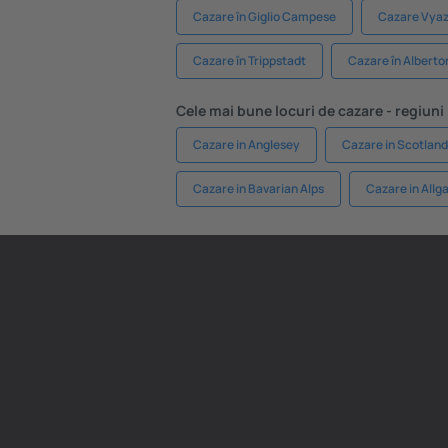
Cazare în Giglio Campese
Cazare Vyaz
Cazare în Trippstadt
Cazare în Alberto
Cele mai bune locuri de cazare - regiuni
Cazare in Anglesey
Cazare in Scotland
Cazare in Bavarian Alps
Cazare in Allg