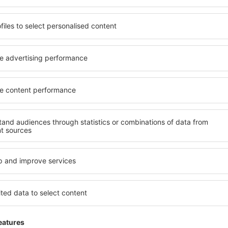
 de proprietăți spațioase,
proprietăți pentru o singură
facilități, precum și de
ȋn vârstă și grupuri. Oaspeţi
le în timpul unui city break.
pensiuni care oferă intimitat
n centrul orașului, lângă
Swanage. Facilitățile din apr
i puțin populare. Acest lucru
auto, transport public, magaz
în funcție de nevoi și de
relaxare sau distracţie, gar
Dacă doriţi cazare de lux în
vreme, aveți garanţia că
să se potrivească. Veți găsi
axa, fără a fi nevoie să
călătoria de afaceri la desti
 unitate de cazare.
Swanage cu facilități pentru 
a spre Swanage și vă veţi
copii, precum și pentru cei 
companie.
anage?
Ce fel de facilităţi 
folosind un motor de
Facilitățile proprietăţilor î
ele de check-in și check-
de numărul de stele. Oaspeț
soane, motorul de căutare va
chicinetă, balcon, aer condi