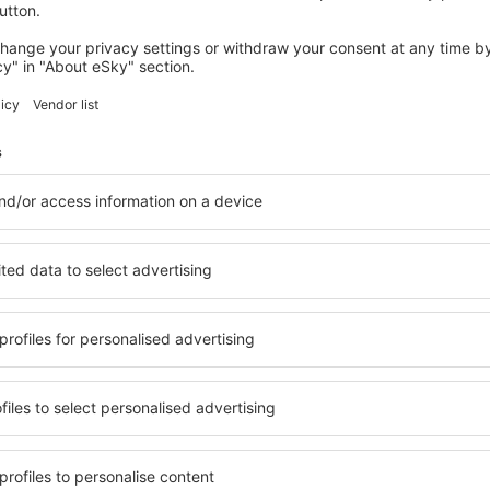
BOURNEMOUTH
Marsham Court Hotel
588
€
Bournemouth, 07 august 2026, 2 nopți
Vedeţi mai multe oferte în Swanage
Swanage – cea 
zare pentru fiecare buget şi
Puteți alege dintr-o ofertă 