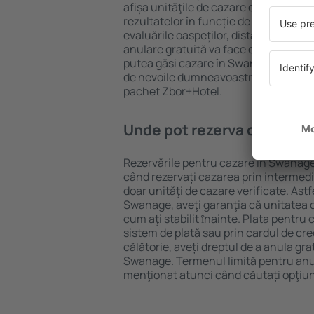
afișa unităţile de cazare disponibile 
rezultatelor în funcție de tipul proprie
evaluările oaspeților, distanța față d
anulare gratuită va face căutarea mul
putea găsi cazare în Swanage în doar
de nevoile dumneavoastră, puteți rez
pachet Zbor+Hotel.
Unde pot rezerva cazare î
Rezervările pentru cazare în Swanage 
când rezervați cazarea prin intermediul
doar unităţi de cazare verificate. Astf
Swanage, aveţi garanţia că unitatea 
cum aţi stabilit ȋnainte. Plata pentru
sistem de plată sau prin cardul de cre
călătorie, aveți dreptul de a anula gra
Swanage. Termenul limită pentru anu
menţionat atunci când căutați opţiun