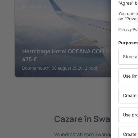
BOURNEMOUTH
Hermitage Hotel OCEANA COLLECTION
475
€
Bournemouth, 08 august 2026, 2 nopți
Cazare în Swanage
Vă ȋndreptaţi spre Swanage? Găsiți ca