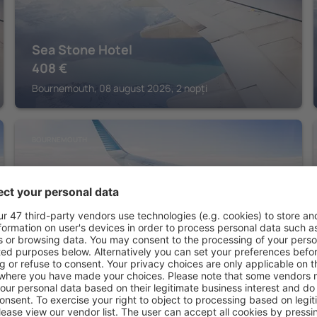
Sea Stone Hotel
408
€
Bournemouth, 08 august 2026, 2 nopți
BOURNEMOUTH
The Durley Dean Hotel
348
€
Bournemouth, 07 august 2026, 2 nopți