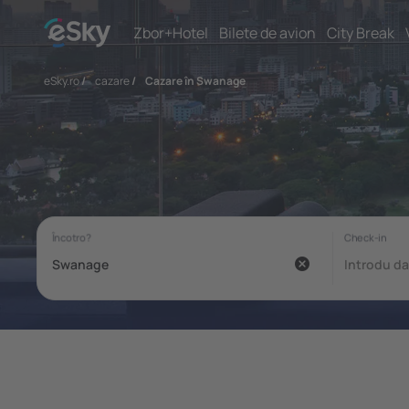
Zbor+Hotel
Bilete de avion
City Break
eSky.ro
/
cazare
/
Cazare în Swanage