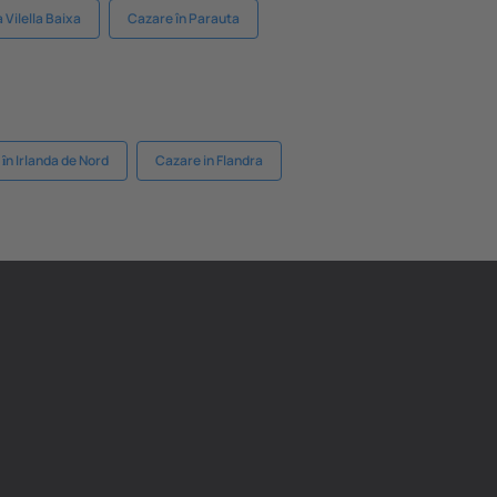
 Vilella Baixa
Cazare în Parauta
ȋn Irlanda de Nord
Cazare in Flandra