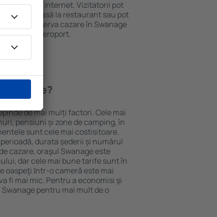
e și acces la internet. Vizitatorii pot
comanda o masă la restaurant sau pot
n plus, pot rezerva cazare în Swanage
nsport de la aeroport.
în Swanage?
pinde de mai mulți factori. Cele mai
nuri, pensiuni și zone de camping, în
mentele sunt cele mai costisitoare.
 perioadă, durata șederii și numărul
 de cazare, oraşul Swanage este
ului, dar cele mai bune tarife sunt în
e oaspeţi ȋntr-o cameră este mai
va fi mai mic. Pentru a economisi şi
în Swanage pentru mai mult de o