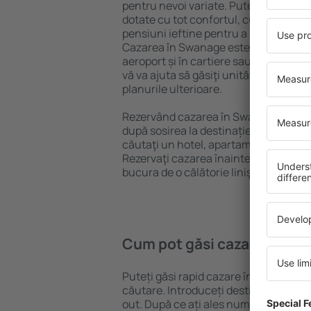
pentru nevoi variate. Puteți beneficia
dotate cu tot confortul, cu numeroase 
pensiuni ieftine pentru a sta câteva zi
Cazarea în Swanage este disponibilă î
aeroport și în cartiere sau regiuni ma
vă va ajuta să găsiţi unităţi de cazare 
planurile ulterioare.
Rezervând cazarea în Swanage mai de
după sosirea la destinație vă puteţi rel
căutaţi un hotel, apartament sau altă
Rezervaţi cazarea înainte de călători
bucura de o călătorie liniştită.
Cum pot găsi cazare în Sw
Puteți găsi rapid cazare în Swanage 
căutare. Introduceți destinația și dat
out. După ce ați ales numărul de per