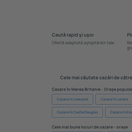
Caută rapid şi uşor
Pl
Ofertă adaptată aşteptărilor tale.
Re
gr
Cele mai căutate cazări de către 
Cazare în Marea Britanie - Orașe popula
Cazare în Liverpool
Cazare în Londra
Cazare în Castle Douglas
Cazare în Ke
Cele mai bune locuri de cazare - orașe