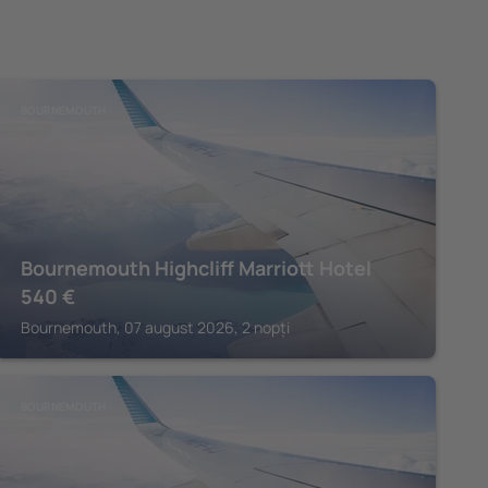
BOURNEMOUTH
Bournemouth Highcliff Marriott Hotel
540
€
Bournemouth, 07 august 2026, 2 nopți
BOURNEMOUTH