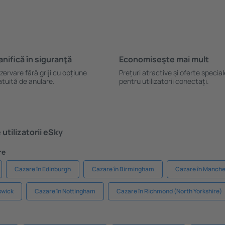
anifică ȋn siguranţă
Economiseşte mai mult
zervare fără griji cu opțiune
Prețuri atractive și oferte specia
atuită de anulare.
pentru utilizatorii conectați.
utilizatorii eSky
re
Cazare în Edinburgh
Cazare în Birmingham
Cazare în Manche
swick
Cazare în Nottingham
Cazare în Richmond (North Yorkshire)