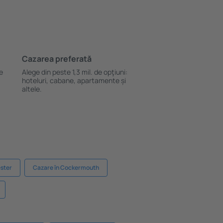
Cazarea preferată
le
Alege din peste 1,3 mil. de opţiuni:
hoteluri, cabane, apartamente și
altele.
ster
Cazare în Cockermouth