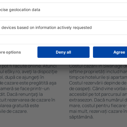
în Swanage. Filtrarea
ceaiului şi a cafelei, prosoap
tăţii, numărul de stele,
avea parcare gratuită, pot 
e centru și opțiunea de
alege un hotel cu piscină. Î
t mai ușoară. Astfel veți
la proprietăți care oferă tra
 câteva minute. În funcție
erva doar cazare sau un
n Swanage?
Cât costă cazarea 
pot fi făcute online. Atunci
Costul cazării în Swanage de
 eSky.ro, aveţi la dispoziţie
ieftine proprietăți includ ha
el, după ce ajungeți în
timp ce hotelurile și aparta
de cazare este pregătită aşa
Costul rezervării depinde de
 cameră se face printr-un
de oaspeți. Când vine vorba
dit. Dacă renunţaţi la
accesibil pe tot parcursul an
tuit rezervarea de cazare în
extrasezon. Dacă numărul d
larea gratuită este
mare, costul pentru fiecare 
ile de cazare.
mai mult, rezervați cazare 
săptămână.