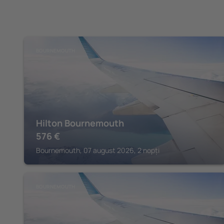
BOURNEMOUTH
Hilton Bournemouth
576
€
Bournemouth, 07 august 2026, 2 nopți
BOURNEMOUTH