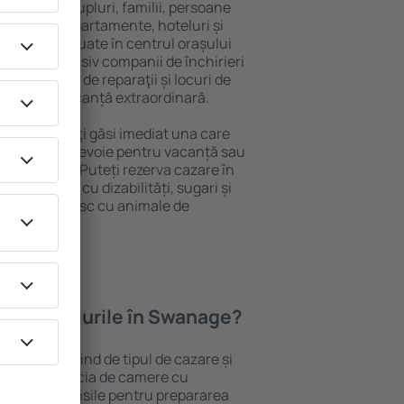
 persoană, cupluri, familii, persoane
i pot sta în apartamente, hoteluri și
e și sunt situate în centrul orașului
opiere, inclusiv companii de închirieri
ine, centre de reparaţii și locuri de
antează o vacanță extraordinară.
 Swanage, veţi găsi imediat una care
 tot ce aveți nevoie pentru vacanță sau
nația aleasă. Puteți rezerva cazare în
persoanele cu dizabilități, sugari și
care călătoresc cu animale de
oferă hotelurile în Swanage?
n Swanage depind de tipul de cazare și
ii pot beneficia de camere cu
ționat, ustensile pentru prepararea