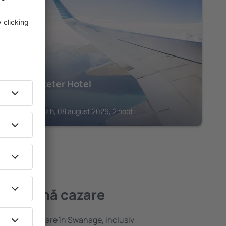
BOURNEMOUTH
Royal Exeter Hotel
402
€
Bournemouth, 08 august 2026, 2 nopți
mai bună cazare
variată de cazare în Swanage, inclusiv