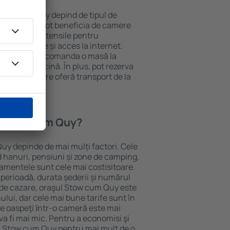
n Stow cum Quy depind de tipul de
e. Oaspeții pot beneficia de camere
ndiționat, ustensile pentru
lei, prosoape și acces la internet.
 gratuită, pot comanda o masă la
otel cu piscină. În plus, pot rezerva
oprietăți care oferă transport de la
n Stow cum Quy?
uy depinde de mai mulți factori. Cele
ud hanuri, pensiuni și zone de camping,
rtamentele sunt cele mai costisitoare.
 perioadă, durata șederii și numărul
 de cazare, oraşul Stow cum Quy este
ului, dar cele mai bune tarife sunt în
e oaspeţi ȋntr-o cameră este mai
va fi mai mic. Pentru a economisi şi
în Stow cum Quy pentru mai mult de o