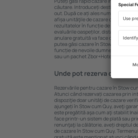
Puteți găsi rapid cazare în Stow cum
căutare. Introduceți destinația și dat
out. După ce ați ales numărul de per
afișa unităţile de cazare disponibile 
rezultatelor în funcție de tipul proprie
evaluările oaspeților, distanța față d
anulare gratuită va face căutarea mul
putea găsi cazare în Stow cum Quy în
funcție de nevoile dumneavoastră, pu
sau un pachet Zbor+Hotel.
Unde pot rezerva cazare î
Rezervările pentru cazare în Stow cum
Atunci când rezervați cazarea prin int
dispoziţie doar unităţi de cazare verif
ajungeți în Stow cum Quy, aveţi garan
este pregătită aşa cum aţi stabilit ȋn
face printr-un sistem de plată sau pri
renunţaţi la călătorie, aveți dreptul d
de cazare în Stow cum Quy. Termenul
gratuită este menţionat atunci când c