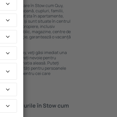
variată de cazare în Stow cum Quy,
 singură persoană, cupluri, familii,
i. Oaspeţii pot sta în apartamente,
ră intimitate și sunt situate în centrul
tățile din apropiere, inclusiv
 transport public, magazine, centre de
re sau distracţie, garantează o vacanță
 Stow cum Quy, veţi găsi imediat una
găsi tot ce aveți nevoie pentru
ceri la destinația aleasă. Puteți
Quy cu facilități pentru persoanele
ii, precum și pentru cei care
ompanie.
oferă hotelurile în Stow cum