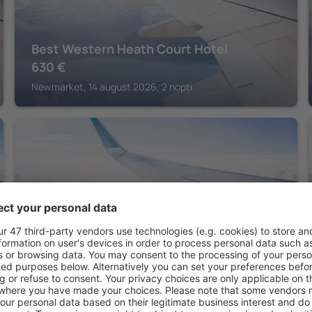
Best Western Heath Court Hotel
630
€
Newmarket, 14 august 2026, 2 nopți
CAMBRIDGE
Graduate by Hilton Cambridge
Cambridge, 14 august 2026, 2 nopți