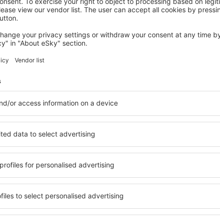
CAMBRIDGE
Clayton Hotel Cambridge
Cambridge, 14 august 2026, 2 nopți
Vedeţi mai multe oferte în Stow cum Quy
Quy
Stow cum Quy –
cazare
iți cazare pentru fiecare