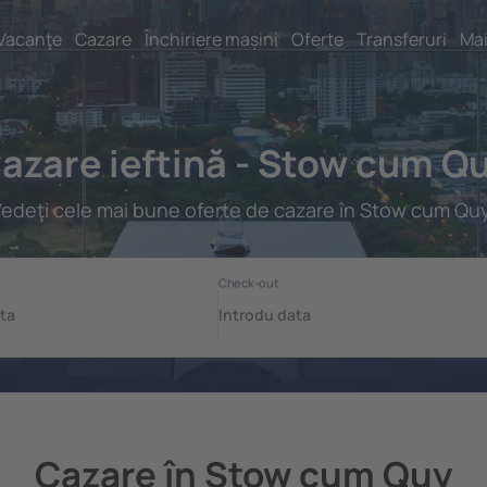
Vacanţe
Cazare
Închiriere mașini
Oferte
Transferuri
Mai
azare ieftină - Stow cum Q
edeţi cele mai bune oferte de cazare în Stow cum Qu
Cazare în Stow cum Quy