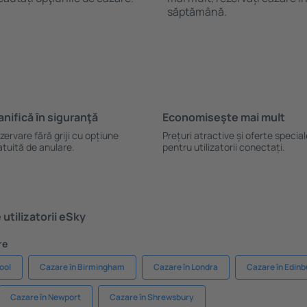
săptămână.
anifică ȋn siguranţă
Economiseşte mai mult
zervare fără griji cu opțiune
Prețuri atractive și oferte specia
atuită de anulare.
pentru utilizatorii conectați.
utilizatorii eSky
re
ool
Cazare în Birmingham
Cazare în Londra
Cazare în Edin
Cazare în Newport
Cazare în Shrewsbury