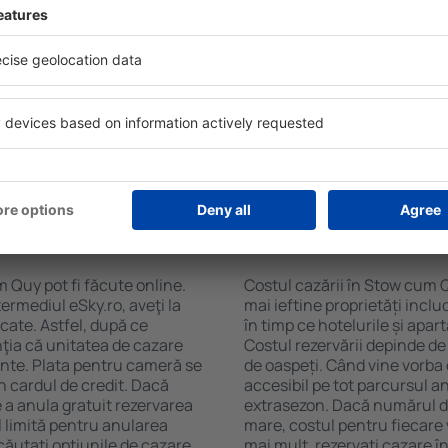
 Quy folosind un motor de
ele de check-in și check-
Facilitățile proprietăţilor î
soane, motorul de căutare va
cazare și de numărul de stel
în Stow cum Quy. Filtrarea
cu chicinetă, balcon, aer co
tăţii, numărul de stele,
prepararea ceaiului şi a cafe
e centru și opțiunea de
Vizitatorii pot avea parcare
t mai ușoară. Astfel veți
restaurant sau pot alege un h
 doar câteva minute. În
cazare în Stow cum Quy la pr
teți rezerva doar cazare
aeroport.
n Stow cum Quy?
Cât costă cazarea î
 Quy pot fi făcute online.
Costul cazării în Stow cum Q
ermediul eSky.ro, aveţi la
mai ieftine proprietăți incl
icate. Astfel, după ce
în timp ce hotelurile și apa
ţia că unitatea de cazare
Costul rezervării depinde de
ainte. Plata pentru cameră se
de oaspeți. Când vine vorba
n cardul de credit. Dacă
accesibil pe tot parcursul an
e a anula gratuit rezervarea
extrasezon. Dacă numărul d
 limită pentru anularea
mare, costul pentru fiecare 
ăutați opţiunile de cazare.
mai mult, rezervați cazare 