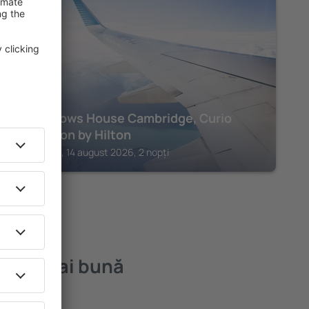
CAMBRIDGE
The Fellows House Cambridge, Curio
Collection by Hilton
Cambridge, 14 august 2026, 2 nopți
 cea mai bună