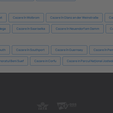
at
Cazare în Wolbrom
Cazare în Glanz an der Weinstraße
Ca
dega
Cazare în Saariselka
Cazare în Neuendorf am Damm
C
outh
Cazare în Southport
Cazare în Guernsey
Cazare în Pe
noratul Beni Suef
Cazare in Corfu
Cazare in Parcul Național Joste