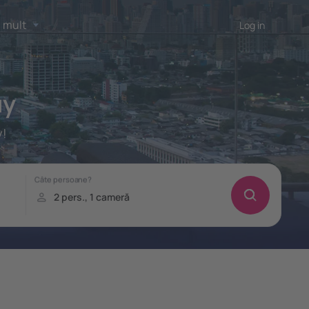
 mult
Log in
uy
y!