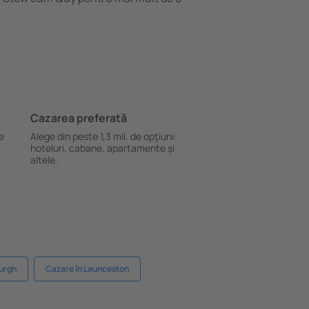
Cazarea preferată
le
Alege din peste 1,3 mil. de opţiuni:
hoteluri, cabane, apartamente și
altele.
burgh
Cazare în Launceston