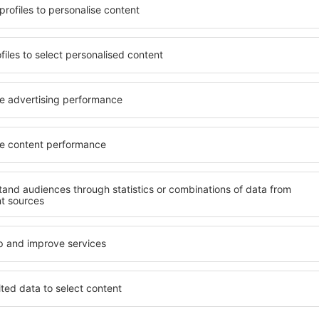
beneficia de proprietăți
Puteți alege dintr-o ofertă 
 numeroase facilități,
inclusiv proprietăți pentru o
 sta câteva zile în timpul
persoane ȋn vârstă și grupur
Quy este disponibilă în
hoteluri și pensiuni care ofe
cartiere sau regiuni mai
orașului Stow cum Quy. Facili
a să găsiţi unităţi de cazare
companii de închirieri auto,
rioare.
reparaţii și locuri de relaxa
extraordinară.
ai devreme, aveți garanţia
 relaxa, fără a fi nevoie să
Dacă doriţi cazare de lux în
 unitate de cazare.
care să se potrivească. Veți 
a spre Stow cum Quy și vă
vacanță sau călătoria de afa
rezerva cazare în Stow cum 
cu dizabilități, sugari și cop
călătoresc cu animale de c
ow cum Quy?
Ce fel de facilităţi 
Quy?