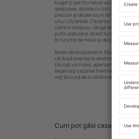
buget şi pentru nevoi variate. Puteți 
spațioase, dotate cu tot confortul, cu
precum și de pensiuni ieftine pentru a
unui city break. Cazarea în Stow cum 
centrul orașului, lângă aeroport și în 
puțin populare. Acest lucru vă va ajut
în funcție de nevoi și de planurile ulte
Rezervând cazarea în Stow cum Quy m
că după sosirea la destinație vă puteţi
căutaţi un hotel, apartament sau altă
Rezervaţi cazarea înainte de călători
veţi bucura de o călătorie liniştită.
Cum pot găsi cazare în St