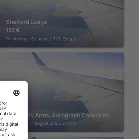
Shelford Lodge
133
€
Cambridge, 16 august 2026, 2 nopți
CAMBRIDGE
University Arms, Autograph Collection
Cambridge, 14 august 2026, 2 nopți