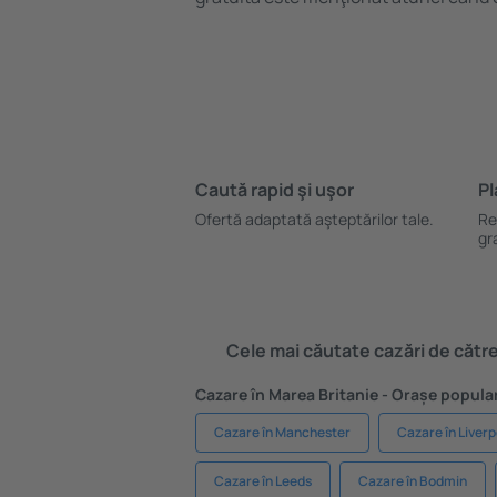
Caută rapid şi uşor
Pl
Ofertă adaptată aşteptărilor tale.
Re
gr
Cele mai căutate cazări de către 
Cazare în Marea Britanie - Orașe popula
Cazare în Manchester
Cazare în Liverp
Cazare în Leeds
Cazare în Bodmin