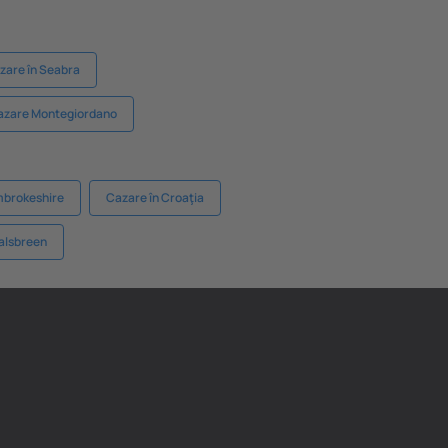
zare în Seabra
azare Montegiordano
mbrokeshire
Cazare în Croaţia
dalsbreen