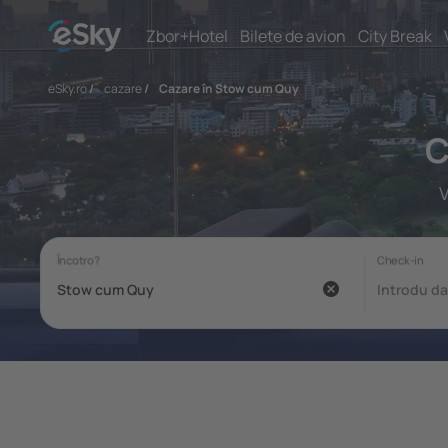
Zbor+Hotel
Bilete de avion
City Break
eSky.ro
/
cazare
/
Cazare în Stow cum Quy
C
V