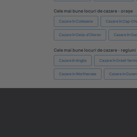
Cele mai bune locuri de cazare - orașe
Cazare în Collesano
Cazare în Cap-Ch
Cazare în Geüs-d'Oloron
Cazare în Ou
Cele mai bune locuri de cazare - regiuni
Cazare ȋn Anglia
Cazare în Great Yarm
Cazare in Worthersee
Cazare in Guver