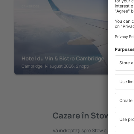
CAMBRIDGE
Hotel du Vin & Bistro Cambridge
Cambridge, 14 august 2026, 2 nopți
Cazare în Stow cum 
Vă ȋndreptaţi spre Stow cum Quy? Găs